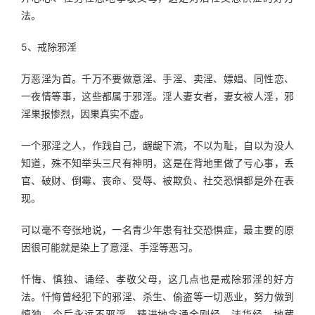
法。
5、戒除邪淫
万恶淫为首。千万不要做意淫、手淫、卖淫、嫖娼、同性恋、
一夜情等事，这些都属于邪淫。淫人妻女者，妻女被人淫，邪
淫果报惨烈，因果真实不虚。
一个邪淫之人，作践自己，龌龊下流，不以为耻，自以为没人
知道，殊不知举头三尺有神明，这是在背地里做了亏心事，丢
官、破财、倒霉、丧命、受辱、被欺负、社交恐惧都是外在表
现。
可以毫不夸张地说，一名青少年患有社交恐惧症，最主要的原
因很可能就是染上了意淫、手淫等恶习。
忏悔、慎独、诵经、孝敬父母，这几点也是戒除邪淫的好方
法。忏悔曾经犯下的邪淫、杀生、偷盗等一切恶业，努力做到
慎独，今后永远不邪淫，精进地念诵金刚经、法华经、地藏