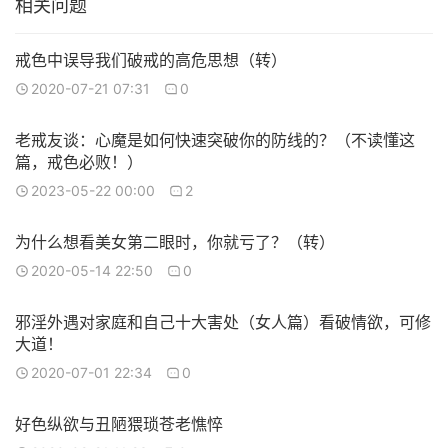
相关问题
戒色中误导我们破戒的高危思想（转）
2020-07-21 07:31
0
老戒友谈：心魔是如何快速突破你的防线的？（不读懂这
篇，戒色必败！）
2023-05-22 00:00
2
为什么想看美女第二眼时，你就亏了？（转）
2020-05-14 22:50
0
邪淫外遇对家庭和自己十大害处（女人篇）看破情欲，可修
大道！
2020-07-01 22:34
0
好色纵欲与丑陋猥琐苍老憔悴