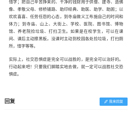
惜字；把自己辛苦挣来的、干净的钱财用于供僧、建寺、造佛
像、孝敬父母、修桥铺路、助印经典、助医、助学、助困；以
欢欢喜喜、任劳任怨的心态，到寺庙做义工布施自己的时间和
体力；到寺庙、山上、大街上、学校、医院、图书馆、博物
馆、养老院捡垃圾、打扫卫生。如果是在校学生，可以在课
间、课后主动擦黑板，没课时主动到校园各处捡垃圾，打扫厕
所，惜字等等。
实际上，社交恐惧症是完全可以战胜的，是完全可以治好的。
行动起来吧！只要我们脚踏实地去做，就一定可以战胜社交恐
惧症。
回复
我来回复