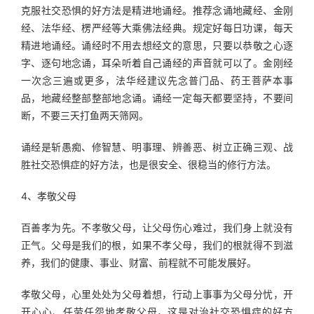
克服社交恐惧的好方法是精进地诵经。推荐念诵地藏经、金刚
经、法华经、楞严经等大乘佛法经典。规定好每日功课，每天
精进地诵经。诵经时不用去想经文的意思，只要以恭敬之心逐
字、逐句地念诵，耳朵听着自己诵经的声音就可以了。金刚经
一次念三遍或更多，法华经建议先念普门品、药王菩萨本事
品，地藏经整部整部地念诵。诵经一定每天都要坚持，不要间
断，不要三天打鱼两天筛网。
诵经是斩愚痴、修智慧、明事理、辨善恶、树立正确三观、战
胜社交恐惧症的好方法，也是很安全、很稳当的修行方法。
4、孝敬父母
百善孝为先。不孝敬父母，让父母伤心难过，我们身上就没有
正气。父母是我们的根，如果不孝父母，我们的根就得不到滋
养，我们的健康、事业、财富、前程就不可能发展好。
孝敬父母，心里处处为父母着想，行动上事事为父母分忧，开
开心心、任劳任怨地孝敬父母，这是对治社交恐惧症的好方