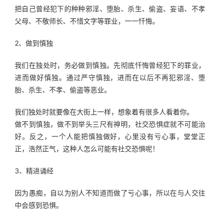
把自己曾经犯下的种种邪淫、堕胎、杀生、偷盗、妄语、不孝
父母、不敬师长、不惜文字等罪业，一一忏悔。
2、做到慎独
我们在独处时，务必做到慎独。先彻底忏悔曾经犯下的罪业，
进而做好慎独。通过严守慎独，进而在以后不再犯邪淫、堕
胎、杀生、不孝、偷盗等恶业。
我们独处时就要像在大街上一样，想象着有很多人看着你。
做不到慎独，做不到举头三尺有神明，社交恐惧症就不可能治
好。反之，一个人能把慎独做好，心里没有亏心事，堂堂正
正，浩然正气，这种人怎么可能有社交恐惧呢！
3、精进诵经
因为愚痴，自以为别人不知道而做了亏心事，所以在与人交往
中会感到恐惧。