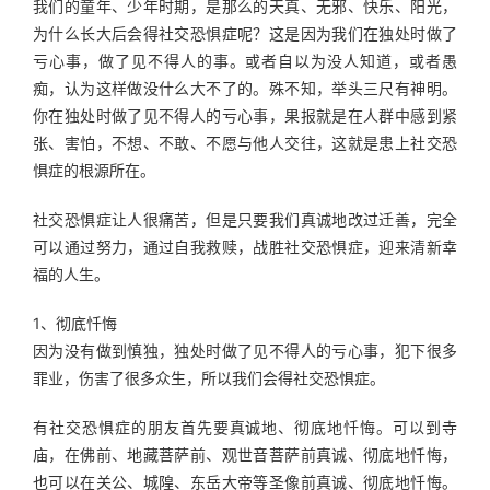
我们的童年、少年时期，是那么的天真、无邪、快乐、阳光，
为什么长大后会得社交恐惧症呢？这是因为我们在独处时做了
亏心事，做了见不得人的事。或者自以为没人知道，或者愚
痴，认为这样做没什么大不了的。殊不知，举头三尺有神明。
你在独处时做了见不得人的亏心事，果报就是在人群中感到紧
张、害怕，不想、不敢、不愿与他人交往，这就是患上社交恐
惧症的根源所在。
社交恐惧症让人很痛苦，但是只要我们真诚地改过迁善，完全
可以通过努力，通过自我救赎，战胜社交恐惧症，迎来清新幸
福的人生。
1、彻底忏悔
因为没有做到慎独，独处时做了见不得人的亏心事，犯下很多
罪业，伤害了很多众生，所以我们会得社交恐惧症。
有社交恐惧症的朋友首先要真诚地、彻底地忏悔。可以到寺
庙，在佛前、地藏菩萨前、观世音菩萨前真诚、彻底地忏悔，
也可以在关公、城隍、东岳大帝等圣像前真诚、彻底地忏悔。