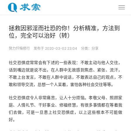
拯救因邪淫而社恐的你！分析精准，方法到
位，完全可以治好（转）
努力忏悔修行
发布于 2020-03-02 23:04
分类：
分享
社交恐惧症常常会有下述的一些表现：不敢主动与他人交往，
话到嘴边就是说不出，在人群中无故感到焦虑、紧张、流汗，
不敢上台发言，不敢在人群中说话，不敢表达自己的观点，不
敢和领导交流，总想一个人呆着，害怕各种社会交往等等。
社交恐惧症令人非常痛苦，让人十分烦恼。孝敬父母、照顾家
庭、人情礼节、干好事业、修福修慧，有很多事情都在等着我
们去做，可是一旦患上社交恐惧症，以上这些根本不可能做
好。