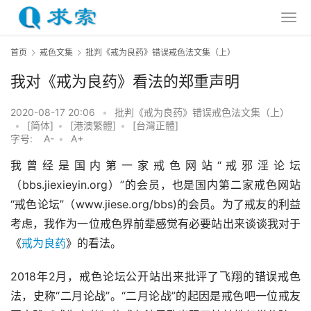
首页
戒色文集
批判《戒为良药》错误戒色法文集（上）
我对《戒为良药》看法的郑重声明
2020-08-17 20:06
•
批判《戒为良药》错误戒色法文集（上）
•
[简体]
•
[港澳繁體]
•
[台灣正體]
字号:
A-
•
A+
我曾经是国内第一家戒色网站“戒邪淫论坛
（bbs.jiexieyin.org）”的会员，也是国内第二家戒色网站
“戒色论坛”（www.jiese.org/bbs)的会员。为了戒友的利益
考虑，我作为一位戒色界前辈感觉有必要站出来谈谈我对于
《
戒为良药
》的看法。
2018年2月，戒色论坛公开站出来批评了飞翔的错误戒色
法，史称“二月论战”。“二月论战”的起因是戒色吧一位戒友