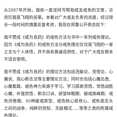
从2007年开始，我就一直坚持写帮助戒友戒色的文章，论
资历我是飞翔的前辈。本着对广大戒友负责的态度，经过很
长一段时间的慎重反复考虑，我现在郑重公开表态如下：
我不赞成《戒为良药》的戒色方法与书中一系列戒色理论。
因为《戒为良药》的戒色方法与戒色理论仅仅是飞翔的一家
之言与个人体悟，并不具有普遍适用性，对于广大戒友根本
不适合使用。
我不赞成《戒为良药》的理论方法包括洗脑论、觉悟论、心
魔说、观心断念法等主要理论方法；同时也包括心魔怂恿、
心魔套路、戒色神力来源于学习、学习提高觉悟，觉悟战胜
心魔、补强觉悟、断念口诀、欲望休眠期、破戒高峰期、戒
色厌倦期、50种破戒类型、戒色核心是修心、戒色是念头
之间的战争、纯粹的觉知、无敌模式……等等之类的附属戒
色理论。