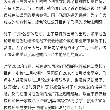
因实践《戒为良药》的戒色法导致出现了精神性幻觉住院，
有病历为证。与此同时，戒色界出现了近百例戒友被飞翔错
误戒色法误导的受害案例。因与飞翔沟通无果后，为了广大
戒友的切身利益，戒色论坛公开批判了飞翔的戒色法问题。
到了“二月论战”的后期，由于某特殊因缘的出现，如果戒色
论坛与戒色吧继续论战下去会给整个戒色事业带来极端不利
影响。为了顾全大局，论坛前辈果断终止了“二月论战”。这
个决定也受到了其他戒色平台老前辈们的肯定。
时至2020年2月，戒色论坛再次向飞翔的错误戒色法发起了
批判，史称“二月批判”。原因是自2018年2月以来至今，飞
翔本人并没有从“二月论战”中吸取教训，也没有深刻反思、
认真检讨《戒为良药》等书戒色法对于广大戒友的误导问
题，反而在错误戒色法的推广路上越走越远，以至于仅仅新
戒色论坛一家戒色平台就搜集到超过6万余字、接近200余
位戒色吧戒友对于飞翔错误戒色法的血泪控诉！