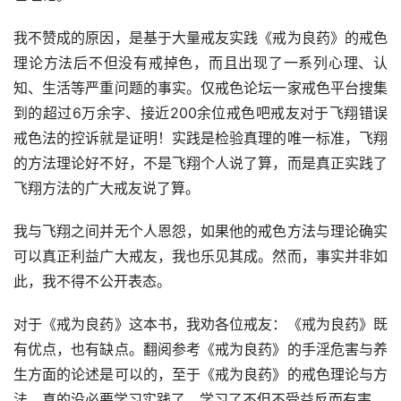
我不赞成的原因，是基于大量戒友实践《戒为良药》的戒色
理论方法后不但没有戒掉色，而且出现了一系列心理、认
知、生活等严重问题的事实。仅戒色论坛一家戒色平台搜集
到的超过6万余字、接近200余位戒色吧戒友对于飞翔错误
戒色法的控诉就是证明！实践是检验真理的唯一标准，飞翔
的方法理论好不好，不是飞翔个人说了算，而是真正实践了
飞翔方法的广大戒友说了算。
我与飞翔之间并无个人恩怨，如果他的戒色方法与理论确实
可以真正利益广大戒友，我也乐见其成。然而，事实并非如
此，我不得不公开表态。
对于《戒为良药》这本书，我劝各位戒友：《戒为良药》既
有优点，也有缺点。翻阅参考《戒为良药》的手淫危害与养
生方面的论述是可以的，至于《戒为良药》的戒色理论与方
法，真的没必要学习实践了，学习了不但不受益反而有害。