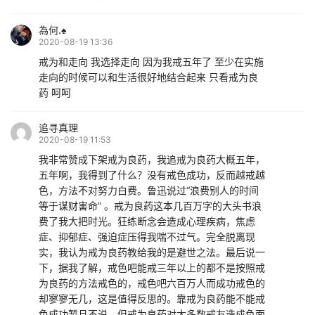
為何.♠️
2020-08-19 13:36
戒为和走向 我选择走向 因为我戒五年了 至少在实施
走向的时候可以和生活很好地结合起来 只看戒为良
药 呵呵
追寻真理
2020-08-19 11:53
我非常赞成下架戒为良药，我追戒为良药大概五年，
五年啊，我得到了什么？没有戒色成功，反而越戒越
色，方法不对努力白费。鲁迅说过“浪费别人的时间
等于谋财害命” 。戒为良药这本几百万字的大头书浪
费了我大把时光。狂练断念会造成心理疾病，焦虑
症、抑郁症、强迫症压得我喘不过气。完全脱离现
实，我认为戒为良药教给我的是避世之法。最后说一
下，据我了解，戒色吧能戒三年以上的都不是按照戒
为良药的方法戒色的，戒色吧六百万人而成功戒色的
却寥寥无几，这是值得反思的。靠戒为良药能不能戒
色成功暂且不说，但戒为良药对大多数戒友造成负面