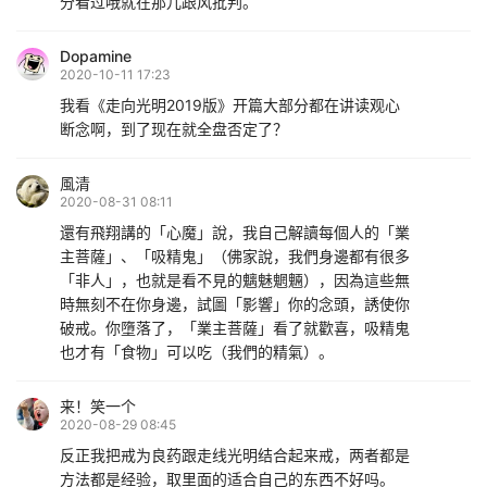
分看过哦就在那儿跟风批判。
Dopamine
2020-10-11 17:23
我看《走向光明2019版》开篇大部分都在讲读观心
断念啊，到了现在就全盘否定了？
風清
2020-08-31 08:11
還有飛翔講的「心魔」說，我自己解讀每個人的「業
主菩薩」、「吸精鬼」（佛家說，我們身邊都有很多
「非人」，也就是看不見的魑魅魍魎），因為這些無
時無刻不在你身邊，試圖「影響」你的念頭，誘使你
破戒。你墮落了，「業主菩薩」看了就歡喜，吸精鬼
也才有「食物」可以吃（我們的精氣）。
来！笑一个
2020-08-29 08:45
反正我把戒为良药跟走线光明结合起来戒，两者都是
方法都是经验，取里面的适合自己的东西不好吗。