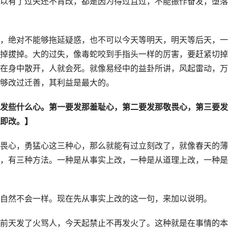
以有了过失还不肯改，都是因为得过且过，不能振作奋发，堕落
，绝对不能够拖延疑惑，也不可以今天等明天，明天等后天，一
掉拔掉。大的过失，像毒蛇咬到手指头一样的厉害，要赶紧切掉
在身中散开，人就会死。就像易经中的益卦所讲，风起雷动，万
够改过迁善，其利益是最大的。
发些什么心。第一要发那羞耻心，第二要发那敬畏心，第三要发
即改。】
畏心，勇猛心这三种心，那么就能有过立刻改了，就像春天的薄
，有三种方法。一种是从事实上改，一种是从道理上改，一种是
自然不会一样。现在先从事实上改的这一句，来加以说明。
前天发了火骂人，今天起禁止不再发火了。这种就是在事情的本