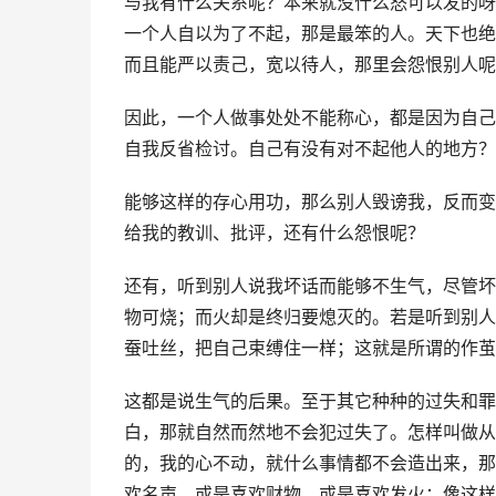
与我有什么关系呢？本来就没什么怒可以发的呀
一个人自以为了不起，那是最笨的人。天下也绝
而且能严以责己，宽以待人，那里会怨恨别人呢
因此，一个人做事处处不能称心，都是因为自己
自我反省检讨。自己有没有对不起他人的地方？
能够这样的存心用功，那么别人毁谤我，反而变
给我的教训、批评，还有什么怨恨呢？
还有，听到别人说我坏话而能够不生气，尽管坏
物可烧；而火却是终归要熄灭的。若是听到别人
蚕吐丝，把自己束缚住一样；这就是所谓的作茧
这都是说生气的后果。至于其它种种的过失和罪
白，那就自然而然地不会犯过失了。怎样叫做从
的，我的心不动，就什么事情都不会造出来，那
欢名声，或是喜欢财物，或是喜欢发火；像这样