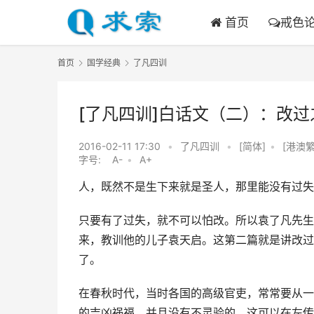
首页
戒色
首页
国学经典
了凡四训
[了凡四训]白话文（二）：改过
2016-02-11 17:30
•
了凡四训
•
[简体]
•
[港澳繁
字号:
A-
•
A+
人，既然不是生下来就是圣人，那里能没有过失呢
只要有了过失，就不可以怕改。所以袁了凡先生
来，教训他的儿子袁天启。这第二篇就是讲改过
了。
在春秋时代，当时各国的高级官吏，常常要从一
的吉凶祸福，并且没有不灵验的。这可以在左传