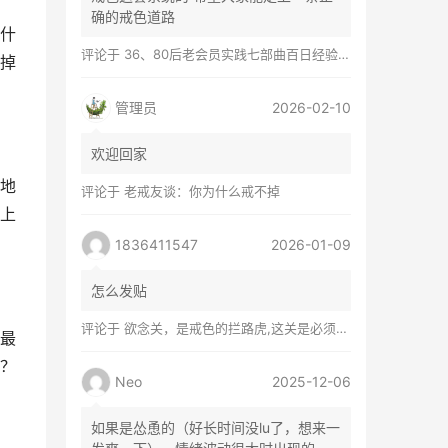
确的戒色道路
什
评论于
36、80后老会员实践七部曲百日经验谈兼苦口忠言
掉
管理员
2026-02-10
欢迎回家
地
评论于
老戒友谈：你为什么戒不掉
上
1836411547
2026-01-09
怎么发贴
评论于
欲念关，是戒色的拦路虎,这关是必须过的
最
？
Neo
2025-12-06
如果是怂恿的（好长时间没lu了，想来一