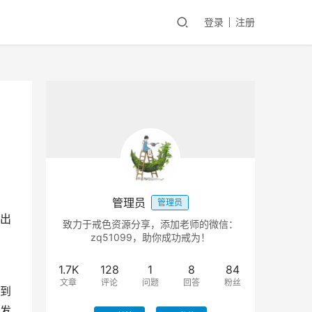
登录
注册
管理员
管理员
出
致力于戒色资源分享，添加老师的微信：
zq51099，助你成功戒为！
1.7K
128
1
8
84
文章
评论
问题
回答
粉丝
到
发