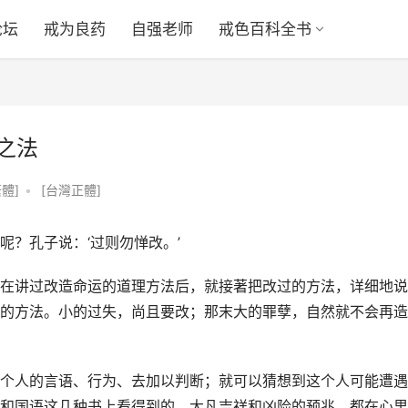
论坛
戒为良药
自强老师
戒色百科全书
之法
體]
•
[台灣正體]
？孔子说：‘过则勿惮改。’
在讲过改造命运的道理方法后，就接著把改过的方法，详细地说
的方法。小的过失，尚且要改；那末大的罪孽，自然就不会再造
个人的言语、行为、去加以判断；就可以猜想到这个人可能遭遇
和国语这几种书上看得到的。大凡吉祥和凶险的预兆，都在心里