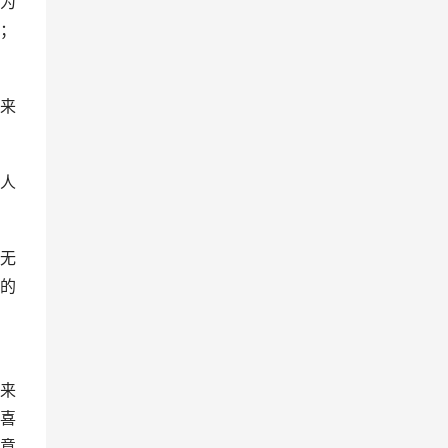
为
；
来
人
无
的
来
喜
意