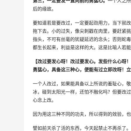
第三，一定要发一直向前的勇猛心。
一个人之所
后的缘故。
要知道若是要改过，一定要起劲用力，当下就改
拖下去。小的过失，像尖刺戳在肉里，要赶紧挑
指头，不可有丝毫的犹疑延迟的念头；否则蛇毒
都生长起来，利益是这样的大。这是比喻人若能
【改过要发心呀！改过要发心。发些什么心呀！
勇猛心，具备这三种心，便能有过立即改呀！立
一个人改过，如果能具备以上所说的羞耻心，敬
冰，碰到太阳光一样，还怕不融化吗？但要改过
心念上改。
因为用这三种不同的功夫，所以得到的效验，也
譬如前天杀了活的东西，今天起禁止不再杀了。