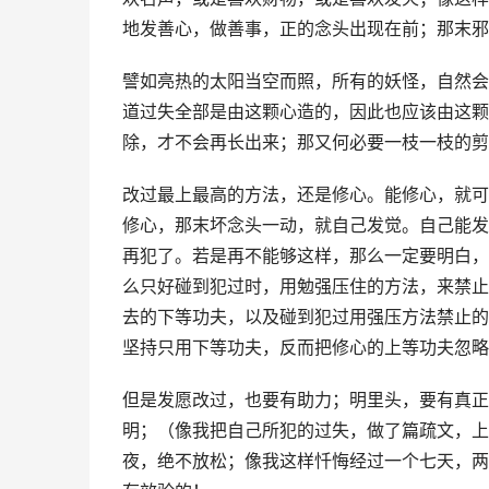
地发善心，做善事，正的念头出现在前；那末邪
譬如亮热的太阳当空而照，所有的妖怪，自然会
道过失全部是由这颗心造的，因此也应该由这颗
除，才不会再长出来；那又何必要一枝一枝的剪
改过最上最高的方法，还是修心。能修心，就可
修心，那末坏念头一动，就自己发觉。自己能发
再犯了。若是再不能够这样，那么一定要明白，
么只好碰到犯过时，用勉强压住的方法，来禁止
去的下等功夫，以及碰到犯过用强压方法禁止的
坚持只用下等功夫，反而把修心的上等功夫忽略
但是发愿改过，也要有助力；明里头，要有真正
明；（像我把自己所犯的过失，做了篇疏文，上
夜，绝不放松；像我这样忏悔经过一个七天，两