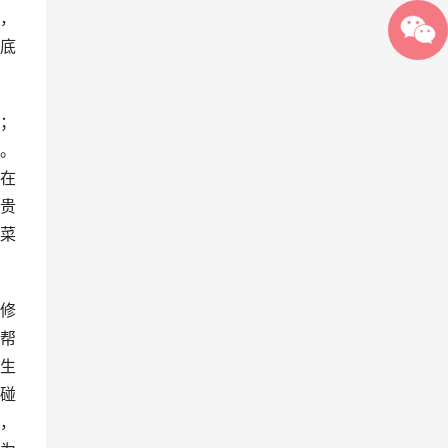
，
底
；
。
在
贵
菜
修
帮
生
碰
，