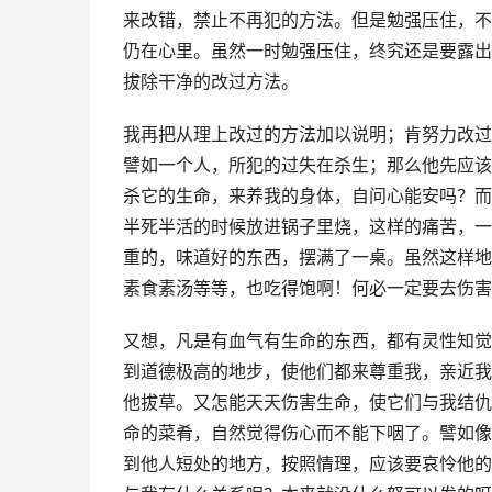
来改错，禁止不再犯的方法。但是勉强压住，不
仍在心里。虽然一时勉强压住，终究还是要露出
拔除干净的改过方法。
我再把从理上改过的方法加以说明；肯努力改过
譬如一个人，所犯的过失在杀生；那么他先应该
杀它的生命，来养我的身体，自问心能安吗？而
半死半活的时候放进锅子里烧，这样的痛苦，一
重的，味道好的东西，摆满了一桌。虽然这样地
素食素汤等等，也吃得饱啊！何必一定要去伤害
又想，凡是有血气有生命的东西，都有灵性知觉
到道德极高的地步，使他们都来尊重我，亲近我
他拔草。又怎能天天伤害生命，使它们与我结仇
命的菜肴，自然觉得伤心而不能下咽了。譬如像
到他人短处的地方，按照情理，应该要哀怜他的