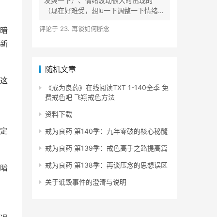
发爽一下）、情绪波动很大时出现的
（现在好难受，想lu一下调整一下情绪）
等...
评论于
23. 再谈如何断念
暗
新
随机文章
这
《戒为良药》在线阅读TXT 1-140全季 免
费戒色吧 飞翔戒色方法
资料下载
定
戒为良药 第140季：九年零破的核心秘髓
戒为良药 第139季：戒色高手之路提高篇
戒为良药 第138季：再谈压念的思想误区
暗
关于诋毁事件的澄清与说明