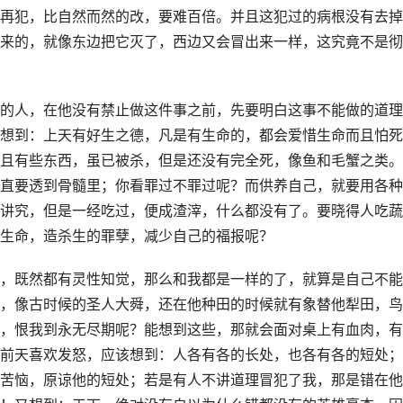
再犯，比自然而然的改，要难百倍。并且这犯过的病根没有去掉
来的，就像东边把它灭了，西边又会冒出来一样，这究竟不是彻
的人，在他没有禁止做这件事之前，先要明白这事不能做的道理
想到：上天有好生之德，凡是有生命的，都会爱惜生命而且怕死
且有些东西，虽已被杀，但是还没有完全死，像鱼和毛蟹之类。
直要透到骨髓里；你看罪过不罪过呢？而供养自己，就要用各种
讲究，但是一经吃过，便成渣滓，什么都没有了。要晓得人吃蔬
生命，造杀生的罪孽，减少自己的福报呢？
，既然都有灵性知觉，那么和我都是一样的了，就算是自己不能
，像古时候的圣人大舜，还在他种田的时候就有象替他犁田，鸟
，恨我到永无尽期呢？能想到这些，那就会面对桌上有血肉，有
前天喜欢发怒，应该想到：人各有各的长处，也各有各的短处；
苦恼，原谅他的短处；若是有人不讲道理冒犯了我，那是错在他