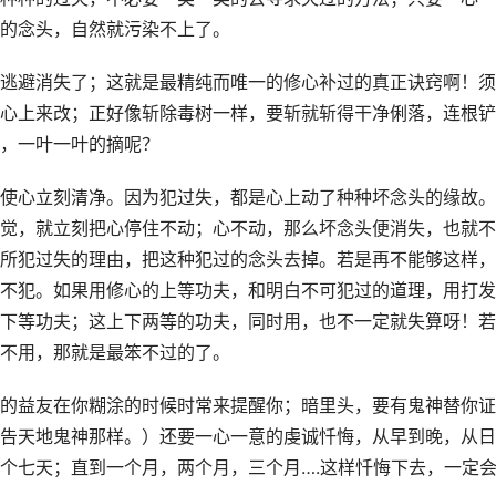
的念头，自然就污染不上了。
逃避消失了；这就是最精纯而唯一的修心补过的真正诀窍啊！须
心上来改；正好像斩除毒树一样，要斩就斩得干净俐落，连根铲
，一叶一叶的摘呢？
使心立刻清净。因为犯过失，都是心上动了种种坏念头的缘故。
觉，就立刻把心停住不动；心不动，那么坏念头便消失，也就不
所犯过失的理由，把这种犯过的念头去掉。若是再不能够这样，
不犯。如果用修心的上等功夫，和明白不可犯过的道理，用打发
下等功夫；这上下两等的功夫，同时用，也不一定就失算呀！若
不用，那就是最笨不过的了。
的益友在你糊涂的时候时常来提醒你；暗里头，要有鬼神替你证
告天地鬼神那样。）还要一心一意的虔诚忏悔，从早到晚，从日
个七天；直到一个月，两个月，三个月….这样忏悔下去，一定