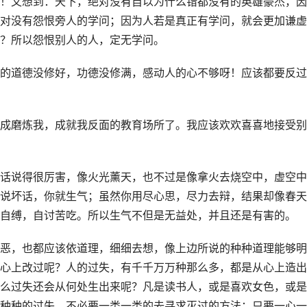
！又想到：天下，绝对没有自以为什么错都没有的英雄豪杰，因
对没有怨恨旁人的学问；因为人若是真正有学问，就会更加谦虚
？所以怨恨别人的人，定无学问。
的道德没修好，功德没修满，感动人的心不够呀！应该都要反过
成磨炼我，成就我反面的教育场所了。我应该欢欢喜喜地接受别
话说得很厉害，像火光薰天，也不过是像拿火去烧空中，虚空中
说坏话，你就生气；虽然你用尽心思，尽力去辩，结果却像春天
自缚，自讨苦吃。所以生气不但是无益处，并且还是有害的。
恶，也都应该依道理，细细去想，像上边所说的种种道理能够明
心上改过呢？人的过失，有千千万万种那么多，都是从心上造出
么过失还会从何处生出来呢？凡是读书人，或是喜欢女色，或是
种种的过失，不必要一类一类的去寻求灭过的方法；只要一心一