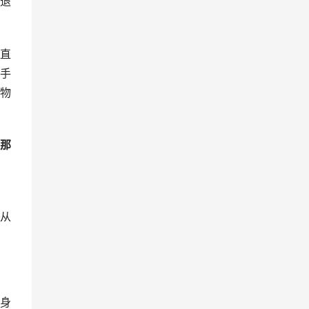
退
直
手
物
那
从
身