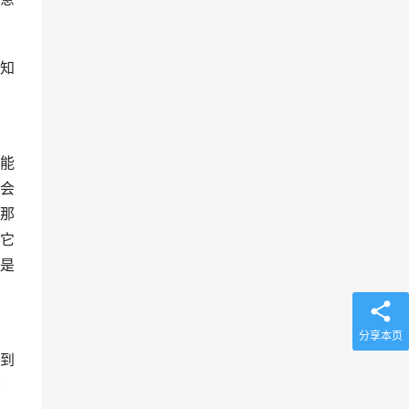
知
能
会
那
它
是
分享本页
到
会