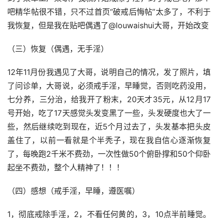
吧精华帖很不错，只不过首页“破戒后悔帖”太多了，不利于
我恢复，但是我在贴吧偶遇了@louwaishui大哥，开始改变
（三）恢复（偶遇，无手淫）
12年11月份我遇见了大哥，说明自己的情况，发了照片，填
了问诊单，大哥说，必须戒手淫，早睡觉，否则吃药没用，
七分养，三分治，给我开了粉末，20天才35元，从12月17
号开始，吃了17天感觉头发变黑了一些，头发硬度也大了一
些，然后继续吃到现在，近5个月过去了，头发基本把头皮
盖住了，以前一看就是个半秃子，现在我自信心逐渐恢复
了，每晚跑2千米不费劲，一次性做50个俯卧撑和50个仰卧
起坐不费劲，整个人精神了！！！
（四）感想（戒手淫，早睡，遵医嘱）
1，彻底戒除手淫，2，不看任何黄的，3，10点半前睡觉。