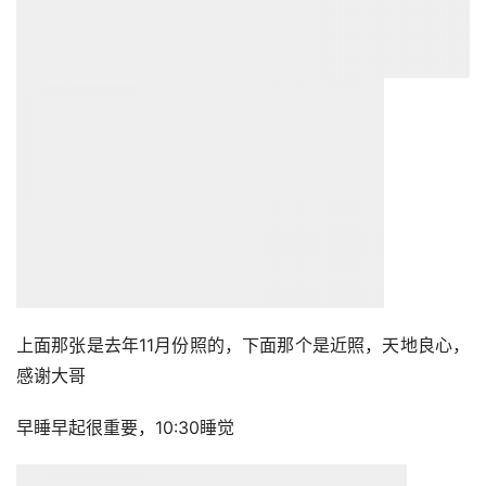
早睡早起很重要，10:30睡觉
刚照的
还有就是下巴的痘痘，以前很多，现在戒手淫加上吃点牛黄
解毒片，基本没有了