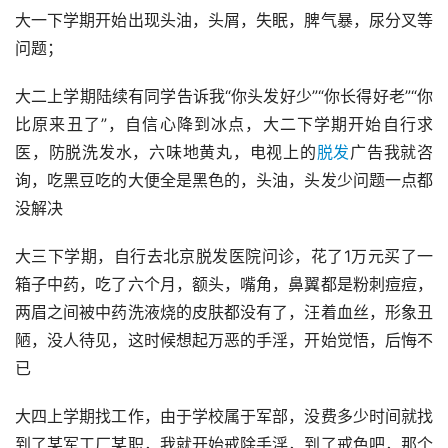
大一下学期开始出现头油，头屑，失眠，脾气暴，尿分叉等
问题；
大二上学期陆续有同学告诉我“你头发好少”“你长得好老”“你
比原来丑了”，自信心降到冰点，大二下学期开始自行求
医，防脱洗发水，六味地黄丸，电视上的
脱发
广告我就咨
询，吃黑豆吃的大便全是黑色的，头油，头发少问题一点都
没解决
大三下学期，自行去北京脱发医院问诊，花了1万元买了一
箱子中药，吃了六个月，额头，嘴角，鼻翼都是粉刺痘痘，
两眉之间被中药洗液烧的皮肤都没有了，汪着血丝，形象丑
陋，没人待见，这时候想起万恶的手淫，开始觉悟，后悔不
已
大四上学期找工作，由于学校属于军部，没费多少时间就找
到了某军工厂某职，我就开始戒除手淫，到了戒色吧，那个