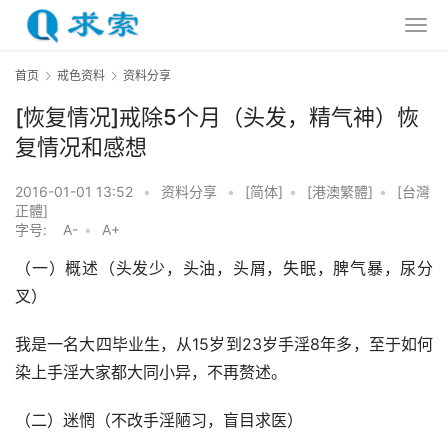
首页
戒色资料
资料分享
[恢复情况]戒除5个月（头发，精气神）恢
复情况和感想
2016-01-01 13:52
•
资料分享
•
[简体]
•
[港澳繁體]
•
[台灣
正體]
字号:
A-
•
A+
（一）概述（头发少，头油，头屑，失眠，脾气暴，尿分
叉）
我是一名大四毕业生，从15岁到23岁手淫8年多，至于如何
染上手淫大家都大同小异，不再赘述。
（二）迷惘（不改手淫陋习，盲目求医）