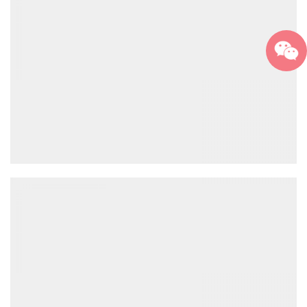
上面那张是去年11月份照的，下面那个是近照，天地良心，
感谢大哥