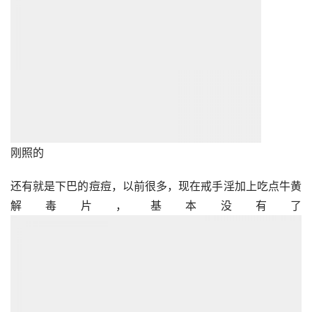
这是我的发际线，这几天照的
本文转自手淫后遗症治疗吧 原文链接：
https://tieba.baidu.com/p/2322668423
文中观点仅代表作者个人看法，请自行鉴别吸收。