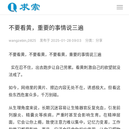
不要看黄，重要的事情说三遍
wangzebin_0825
发布于 2025-01-28 09:03
分类：
分享
不要看黄，不要看黄，不要看黄，重要的事情说三遍
  实在忍不住，出去跑步让自己劳累。看黄刺激自己的欲望就没
法戒了。
如今，网络里的黄片、擦边内容无处不在，诱惑极大。但看这
些东西危害众多，千万别碰。
从生理角度来说，长期沉迷容易让生殖器官反复充血，引发前
列腺炎、精囊炎等疾病，严重时甚至会影响生育。在精神层
面，它会让你上瘾，致使注意力难以集中，记忆力变差，工作