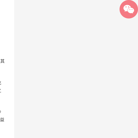
防其
。
充
之
冷
益