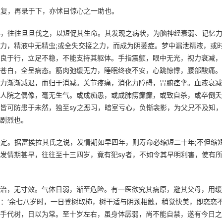
之复，再录于下，亦怵目惊心之一助也。
年，往往旦旦伐之，以短促其生命。其发现之病状，为脑神经衰弱、记忆
力，精液中无精虫;或全失交接之力，而成为阴萎症。梦中漏泄精液，或
良于行，立足不稳，不能支持其躯体。手指震颤，眼中无光，视力衰减，
苍白，全呈病态。筋肉弛缓无力，睡眠终夜不安，心跳惊悸，腰部酸痛。
力渐渐减退，而归于消减。关节疼痛，消化力障碍，胃腑痉挛。血液衰减
人院之偶像，毫无生气。或成痴愚，或成肺痨癫癫，或致自杀，或卒倒夭
皆可防患于未然，独至sy之恶习，暗室亏心，负惭衾影，为父兄不及知
剧烈也。
一定。据富挨拉其氏之说，发情期如早四年，则寿命必缩短二十年;不但缩
发情期甚早，往往至十三四岁，竟有犯sy者，不如令其早明利害，使有
治，无寸效。气体日弱，渐至危险。有一医欲究其病原，避其父母，用缓
曰：‘余七八岁时，一日登树取柿，树干适与阴颈相触，稍觉快美，即恋恋
手代树，日以为常。至十岁左右，虽身体孱弱，尚不能自禁，遂有今日之