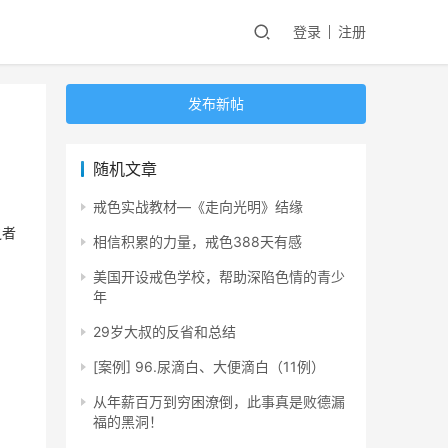
登录
注册
发布新帖
随机文章
戒色实战教材—《走向光明》结缘
之者
相信积累的力量，戒色388天有感
美国开设戒色学校，帮助深陷色情的青少
年
29岁大叔的反省和总结
[案例] 96.尿滴白、大便滴白（11例）
从年薪百万到穷困潦倒，此事真是败德漏
福的黑洞！