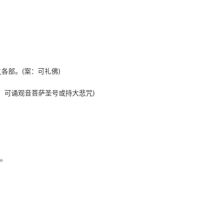
各部。(案：可礼佛)
案：可诵观音菩萨圣号或持大悲咒)
。