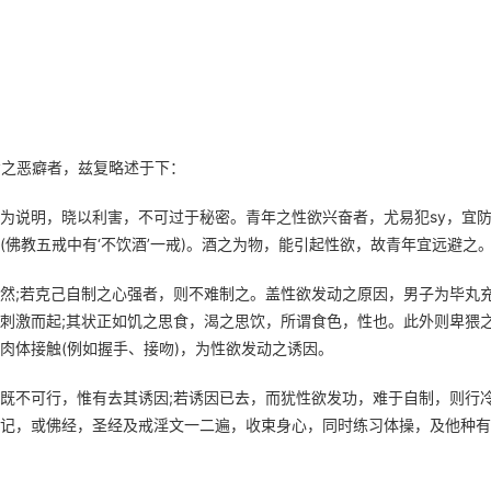
y之恶癖者，兹复略述于下：
为说明，晓以利害，不可过于秘密。青年之性欲兴奋者，尤易犯sy，宜
佛教五戒中有‘不饮酒’一戒)。酒之为物，能引起性欲，故青年宜远避之
然;若克己自制之心强者，则不难制之。盖性欲发动之原因，男子为毕丸
刺激而起;其状正如饥之思食，渴之思饮，所谓食色，性也。此外则卑猥
肉体接触(例如握手、接吻)，为性欲发动之诱因。
既不可行，惟有去其诱因;若诱因已去，而犹性欲发功，难于自制，则行
记，或佛经，圣经及戒淫文一二遍，收束身心，同时练习体操，及他种有