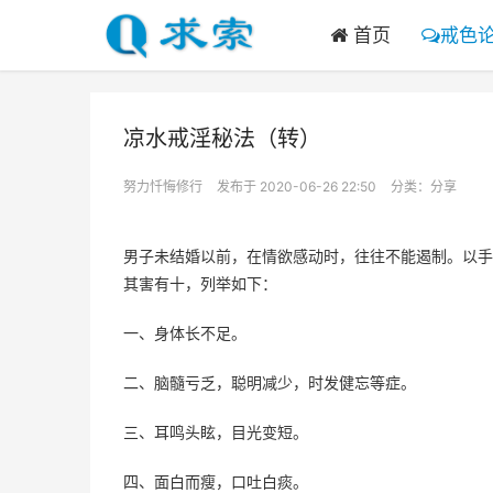
首页
戒色
凉水戒淫秘法（转）
努力忏悔修行
发布于 2020-06-26 22:50
分类：
分享
男子未结婚以前，在情欲感动时，往往不能遏制。以手
其害有十，列举如下：
一、身体长不足。
二、脑髓亏乏，聪明减少，时发健忘等症。
三、耳鸣头眩，目光变短。
四、面白而瘦，口吐白痰。