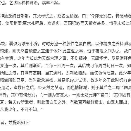
意也。乞该医种种调治，病卒不起。
神疲乏终日郁郁。其父母忧之，延名医诊视，曰：‘令郎无别症，特感动
颈，使阳稍萎;至六礼拜后，病遂愈。吾国犯sy而夭折者甚多，惜乎未知此
小袋，囊俱为球形小腺，时时分泌一种胶性之蛋白质，以作精虫之养料;此
饱涨，则天然自能使之宣泄于体外;此宣泄之事，恒于夜眠之间为之，故
始有梦遗，少年当知此为天然合理之事，不伤精神，无庸怀忧，反足消释
梦遗一次，其后则渐近，至每三四周一次，其后或可每周或旬日一次。如
所贮之液，其满有定期，当其满时。即刺激脑系，而使色情旺盛，此少年
精囊所贮已足，当时欲念最盛，最易犯sy之试诱，故少年必于此时努力
及运动，迨数日之后，经天然之梦遗，而色情骤减，则于其后之二周至四
于体外，其中有何分别，而一则为害甚大，一则无妨元神?”答曰：“其中固有
耳；若夫sy所泄者，则此蛋白质之外，有数百万新鲜精虫，由睾丸而出
凡我少年，不可不知。”
意者，兹撮略如下：