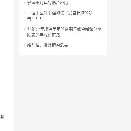
邪淫十几年的痛苦经历
一位中医对手淫的孩子发自肺腑的劝
告！！！
14岁少年戒色半年的逆袭与戒色经验分享
励志少年戒色道路
婚前性、婚外情的危害
手脚