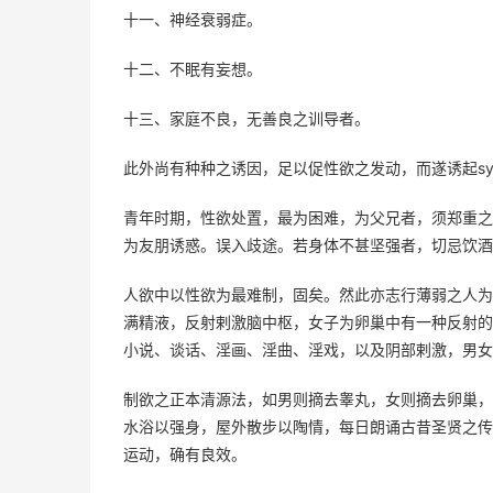
十一、神经衰弱症。
十二、不眠有妄想。
十三、家庭不良，无善良之训导者。
此外尚有种种之诱因，足以促性欲之发动，而遂诱起s
青年时期，性欲处置，最为困难，为父兄者，须郑重之
为友朋诱惑。误入歧途。若身体不甚坚强者，切忌饮酒(
人欲中以性欲为最难制，固矣。然此亦志行薄弱之人为
满精液，反射剌激脑中枢，女子为卵巢中有一种反射的
小说、谈话、淫画、淫曲、淫戏，以及阴部剌激，男女
制欲之正本清源法，如男则摘去睾丸，女则摘去卵巢，
水浴以强身，屋外散步以陶情，每日朗诵古昔圣贤之传
运动，确有良效。