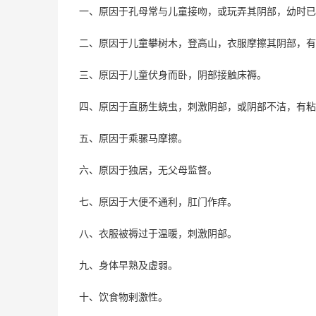
一、原因于孔母常与儿童接吻，或玩弄其阴部，幼时已
二、原因于儿童攀树木，登高山，衣服摩擦其阴部，有
三、原因于儿童伏身而卧，阴部接触床褥。
四、原因于直肠生蛲虫，刺激阴部，或阴部不洁，有粘
五、原因于乘骡马摩擦。
六、原因于独居，无父母监督。
七、原因于大便不通利，肛门作痒。
八、衣服被褥过于温暖，刺激阴部。
九、身体早熟及虚弱。
十、饮食物剌激性。