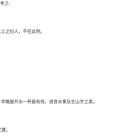
考之：
以上之妇人，不在此例。
人，早晚服开水一杯最有效，或食水果及生山芋之类。
尤要。