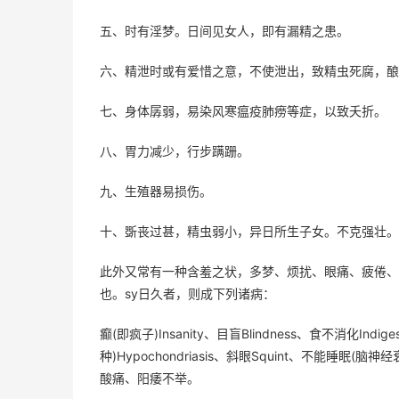
五、时有淫梦。日间见女人，即有漏精之患。
六、精泄时或有爱惜之意，不使泄出，致精虫死腐，酿
七、身体孱弱，易染风寒瘟疫肺痨等症，以致夭折。
八、胃力减少，行步蹒跚。
九、生殖器易损伤。
十、斲丧过甚，精虫弱小，异日所生子女。不克强壮。
此外又常有一种含羞之状，多梦、烦扰、眼痛、疲倦、
也。sy日久者，则成下列诸病：
癫(即疯子)Insanity、目盲Blindness、食不消化Ind
种)Hypochondriasis、斜眼Squint、不能睡眠(
酸痛、阳痿不举。