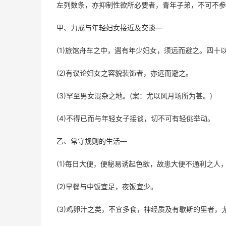
左列数条，亦抑制性欲所必要者，青年子弟，不可不参
甲、力戒与年轻妇女接近及交谈—
(1)旅馆舟车之中，遇有年少妇女，须远而避之。四十
(2)有议论妇女之容貌装饰者，亦远而避之。
(3)罕至男女混杂之地。(案：尤以风月场所为甚。)
(4)不得已而与年轻女子接谈，切不可有轻佻举动。
乙、常守规则的生活—
(1)每日大便，便秘易诱起色欲，故患大便不通利之
(2)早餐与中饭宜足，夜饭宜少。
(3)鸡卵汁之类，不宜多食，神经质及有歇斯的里者，