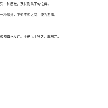
受一种感觉，及长则陷于sy之弊。
一种感觉，不知不识之间，流为恶癖。
稠物蓄积发痒。于是以手搔之、摩擦之。