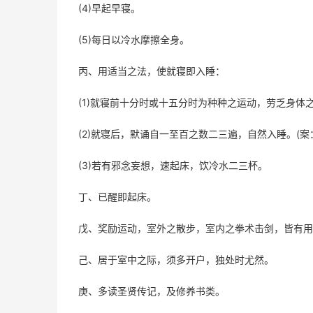
(4)早起早寝。
(5)每日以冷水摩擦全身。
丙、用适当之法，使就寝即入睡：
(1)就寝前十分时或十五分时为种种之运动，劳乏身体之
(2)就寝后，默诵自一至百之数二三遍，自然入睡。(
(3)若有邪念妄想，速起床，饮冷水二三杯。
丁、已醒即起床。
戊、奖励运动，室外之散步，室内之拳术击剑，皆有用
己、居于室中之际，须多开户，独处时尤然。
庚、多读圣贤传记，及修养书类。