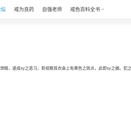
论坛
戒为良药
自强老师
戒色百科全书
泄精，遂成sy之恶习，若视察其衣衾上有黄色之斑点，此即sy之据。犯