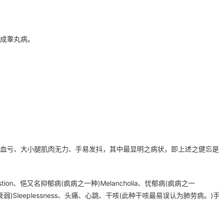
成睾丸病。
血亏、大小腿肌肉无力、手易发抖，其中最显明之病状，即上述之健忘是
igestion、悒又名抑郁病(疯病之一种)Melancholia、忧郁病(疯病之一
脑神经衰弱)Sleeplessness、头痛、心跳、干咳(此种干咳最易误认为肺劳病。)