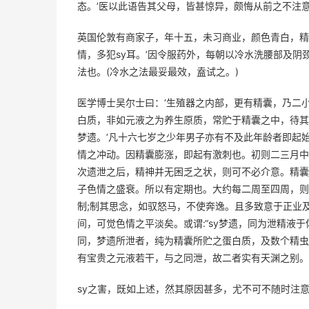
态。’医以此语告其父母，皆甚惊异，颇悔从前之不注
英国伦敦有商家子，年十五，未习商业，颜色青白，精
情，多犯sy耳。’因令服药外，每朝以冷水洗腰部及阴
法也。(冷水之法最妥最效，盍试之。)
医学博士吴尔士曰：‘生殖器之内部，更有精囊，乃二
白质，非如元液之为养生原质，常贮于精囊之中，待其
梦遗。’凡十六七岁之少年男子亦有不及此年龄者即起
情之冲动。因精囊膨涨，即起有激刺也。初则二三月中
次遗泄之后，精神并无困乏之状，则可不必介意。精囊
子色情之盛衰。所以有定期也。大约每二周至四周，则
制;制其思念，如驭怒马，不使奔逸。且多致意于正业
间，可觉色情之平淡矣。或谓:“sy梦遗，同为泄精液
同，梦遗所泄者，纯为精囊所贮之蛋白质，及数个精虫
有宝贵之元液若干，与之同泄，故二者实有天渊之别。
sy之害，既如上述，然其原因甚多，尤不可不随时注