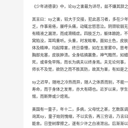
《少年进德录》中，论sy之害最为详尽，兹不嫌其辞
其言曰：sy之害，较大于交接，犯此恶习者，多在少
乏，作事易倦，屡呼头痛，动辄忿怒悲泣。阴颈软弱无
有精液之漏泄，而成滑精症。四肢乏力，躯体踉跄，不
窝陷没，耳鸣重听。头重，时发眩晕。面如土色，皮肤
体及精神，均起障害，终日昏懵，如在五里雾中。思考
胸部充塞，皮肤肿溃。全身枯搞赢惫，神气黯然，如蜡
死，或幸免早殇，而长为病夫以终身焉。夫无论何事，
师长不及觉，欲防之而不胜其防，故其为害，有如是之
sy之迟早，随地之冷热而异，随人之体质而别，不能
寿命，而于身体之发育，亦大有碍也。近岁以来，学生
惕，而斯弊或少熄焉。
美国有一童子，年十二，多病，父母忧之甚，乞数医调
询其sy，童子始则愧缩，不以实告，再三穷诘，乃言
能舍。日登树摩擦之，遂有少许之白液泄出。后渐渐以