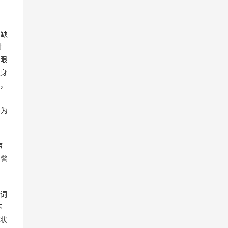
力缺
时
眼
身
，
，为
短
所警
词
不
状