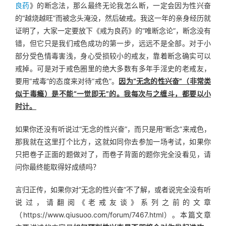
良药
》的断念法，那么最终无论我怎么断，一定会因为性兴奋
的“越烧越旺”而被念头淹没，然后破戒。我这一年的亲身经历就
证明了，大家一定要放下《戒为良药》的“唯断念论”，断念没有
错，但它只是我们戒色成功的第一步，远远不是全部。对于小
部分受色情毒害浅，身心受损较小的戒友，靠着断念确实可以
戒掉。可是对于戒色圈里的绝大多数有多年手淫史的老戒友，
要用“戒毒”的态度来对待“戒色”。
因为“无念的性兴奋”（非常类
似于毒瘾）是不能“一觉即无”的。我每次与之缠斗，都要以小
时计。
如果你还没有听说过“无念的性兴奋”，而只是用“断念”来戒色，
那我就在这里打个比方，这就如同你去参加一场考试，如果你
只把卷子正面的题做对了，而卷子背面的题你完全没看见，请
问你最终能取得好成绩吗？
言归正传，如果你对“无念的性兴奋”不了解，或者说完全没有听
说过，请翻阅《老戒友谈》系列之前的文章
（https://www.qiusuoo.com/forum/7467.html）。本篇文章