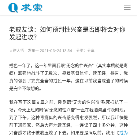
老戒友谈：如何预判性兴奋是否即将会对你
发起进攻？
大彻大悟
发布于 2021-03-24 13:54
分类：
分享
戒色一年了，这一年里面我跟“无念的性兴奋”（其实本质就是毒
瘾）顽强地战斗了无数次，靠着基督信仰，读圣经，祷告，我
真的做到了完完全全的戒色一年，这在以前我当戒油子的时候
是完全不敢想的。
我在写下这篇文章之前，刚刚跟“无念的性兴奋”殊死抵抗了一
场，今天上班的时候“无念的性兴奋”一直在我脑海里时隐时现，
到了下午，这种毒瘾似的兴奋感变得愈发强烈，所以我赶快提
前下班回家，然后大声地读圣经，一连读了四十多分钟，这种
兴奋感才终于被我压熄了下去。如果要是照以前，我用《
戒为