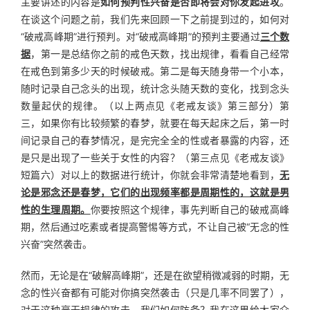
主要讲述的内容是
如何预判性兴奋是否即将会对你发起进攻
。
在谈这个问题之前，我们先来回顾一下之前提到过的，如何对
“破戒高峰期”进行预判。对“破戒高峰期”的预判主要通过
三个数
据
，第一是总结你之前的戒色天数，找出规律，看看自己经常
在戒色到第多少天的时候破戒。第二是每天随身带一个小本，
随时记录自己念头的出现，统计念头随天数的变化，找到念头
数量起伏的规律。（以上两点见《老戒友谈》第三部分）第
三，如果你有比较频繁的春梦，就要在每天起床之后，第一时
间记录自己的春梦情况，是完完全全的性或者暴露的内容，还
是只是出现了一些关于女性的内容？（第三点见《老戒友谈》
短篇六）对以上的数据进行统计，你就会非常清楚地看到，
无
论是邪念还是春梦，它们的出现频率都是周期性的，这就是男
性的生理周期。
你要按照这个规律，事先判断自己的破戒高峰
期，然后通过吃素或者提高警惕等方式，不让自己被“无念的性
兴奋”突然袭击。
然而，无论是在“破解高峰期”，还是在欲望稍微减弱的时期，无
念的性兴奋都有可能对你搞突然袭击（只是几率不同罢了），
对于这种毫无规律的攻击，我们如何防备？我在这里给大家介