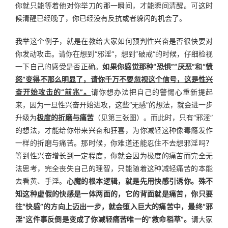
你就只能等着他对你举刀的那一瞬间，才能瞬间清醒。可这时
候清醒已经晚了，你已经没有反抗或者躲闪的机会了。
我举这个例子，就是在教给大家如何预判性兴奋是否很快要对
你发动攻击。请你在想到“邪淫“，想到”破戒“的时候，仔细检视
一下自己的感受是否正确。
如果你感觉那种“恐惧”“厌恶”和“愤
怒”变得不那么明显了，请你千万不要忽视这个信号，这是性兴
奋开始攻击的“前兆”。
请你想办法把自己的警惕心重新提起
来，因为一旦性兴奋开始进攻，这些“无感”的想法，就会进一步
升级为
极度的折磨与痛苦
（见第三张图）。而此时，只有“邪淫”
的想法，才能给你带来兴奋和狂喜，为你减轻这种像毒瘾发作
一样的折磨与痛苦。那时候，你难道还能忍住不去想邪淫吗？
等到性兴奋增长到一定程度，你就会因为极度的痛苦而完全无
法思考，完全丧失自己的理智，只能随着这种减轻痛苦的本能
去看黄、手淫。
心魔的根本逻辑，就是先用快感引诱你。殊不
知这种虚假的快感是一体两面的，它的背面就是痛苦，你只要
往“快感”的方向上迈出一步，就会堕入巨大的痛苦中，最终“邪
淫”这件事反倒是变成了你减轻痛苦唯一的“救命稻草”。
请大家