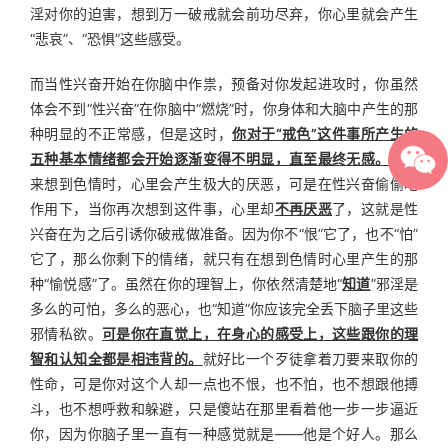
淫对你的迫害，想到万一破戒就会前功尽弃，你心里就会产生
“悲哀”、“恐惧”这些感受。
而当性兴奋开始在你脑中作祟，预备对你发起进攻时，你虽然
体会不到“性兴奋”在你脑中“燃烧”时，你身体和大脑中产生的那
种明显的不正常感，但是这时，
你对于“戒色”这件事所产生的
五种基本情绪都会开始逐渐变得不明显，直至最终无感。
你本
来想到色情时，心里会产生极大的厌恶，可是在性兴奋偷偷地
作用下，当你再次想到这件事，心里却
不再厌恶
了，这就是性
兴奋在为之后引诱你破戒做准备。因为你不“恨”它了，也不“怕”
它了，那么你剩下的情绪，就只有在想到色情时心里产生的那
种“愉悦感”了。虽然在你的理智上，你依然清楚地“
知道
”邪淫是
多么的可怕，多么的恶心，也“知道”你应该完全丢下脑子里这些
邪情私欲。
可是你在直觉上，在身心的感受上，这些跟你的理
智和认知全都是相违背的。
就好比一个歹徒拿着刀要来取你的
性命，可是你对这个人却一点也不恨，也不怕，也不想跟他搏
斗，也不想呼救和躲避，只是傻站在那里看着他一步一步逼近
你，因为你脑子里一直有一种感觉就是——他是个好人。那么