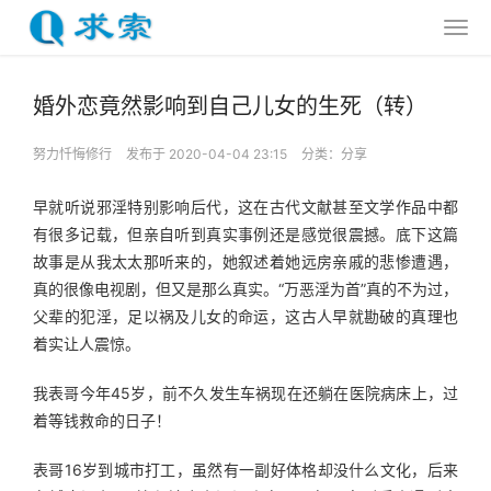
婚外恋竟然影响到自己儿女的生死（转）
努力忏悔修行
发布于 2020-04-04 23:15
分类：
分享
早就听说邪淫特别影响后代，这在古代文献甚至文学作品中都
有很多记载，但亲自听到真实事例还是感觉很震撼。底下这篇
故事是从我太太那听来的，她叙述着她远房亲戚的悲惨遭遇，
真的很像电视剧，但又是那么真实。“万恶淫为首”真的不为过，
父辈的犯淫，足以祸及儿女的命运，这古人早就勘破的真理也
着实让人震惊。
我表哥今年45岁，前不久发生车祸现在还躺在医院病床上，过
着等钱救命的日子！
表哥16岁到城市打工，虽然有一副好体格却没什么文化，后来