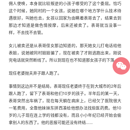
佣人使唤，本身就比较叛逆的小孩子哪受的了这个委屈。恰巧
这个时候，她同村的一个女孩，说她在哪个地方学什么技术待
遇很好，叫她也去，女孩以回家为由瞒着表哥去了，结果去到
那边才知道是做色情按摩，后来还被卖了。表哥就当没事一
样，不去找不去管。
女儿被卖还是从表哥侄女那边知道的，那天她女儿打电话给他
表姐，说她被同村姐姐骗了，现在被卖了才刚逃跑出来，刚说
完电话就突然断线了。所以到现在也不知道那女孩子的下落。
现任老婆抛夫弃子跟人跑了。
事情到这边并不是结局，表哥现任老婆终于在到大城市的2年后
跟人跑了，留下了表哥和他们10岁的孩子。半年后的某一天，
表哥突然出车祸了，现在每天躺在病床上，已经欠了医院很大
一笔费用，全靠他妹妹东拼西凑给他想办法找些医药费。他10
岁的儿子现在连上学的钱都没有，而且小小年纪已经开始会偷
拿别人的东西了。他的恶报可能还没有终结……