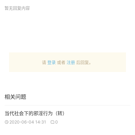
暂无回复内容
请
登录
或者
注册
后回复。
相关问题
当代社会下的邪淫行为（转）
2020-06-04 14:31
0