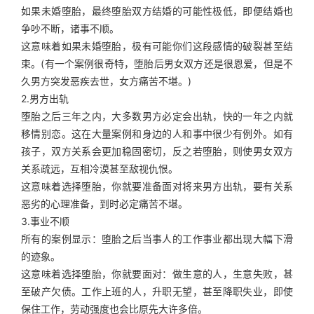
如果未婚堕胎，最终堕胎双方结婚的可能性极低，即便结婚也
争吵不断，诸事不顺。
这意味着如果未婚堕胎，极有可能你们这段感情的破裂甚至结
束。(有一个案例很奇特，堕胎后男女双方还是很恩爱，但是不
久男方突发恶疾去世，女方痛苦不堪。)
2.男方出轨
堕胎之后三年之内，大多数男方必定会出轨，快的一年之内就
移情别恋。这在大量案例和身边的人和事中很少有例外。如有
孩子，双方关系会更加稳固密切，反之若堕胎，则使男女双方
关系疏远，互相冷漠甚至敌视仇恨。
这意味着选择堕胎，你就要准备面对将来男方出轨，要有关系
恶劣的心理准备，到时必定痛苦不堪。
3.事业不顺
所有的案例显示：堕胎之后当事人的工作事业都出现大幅下滑
的迹象。
这意味着选择堕胎，你就要面对：做生意的人，生意失败，甚
至破产欠债。工作上班的人，升职无望，甚至降职失业，即使
保住工作，劳动强度也会比原先大许多倍。