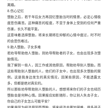
离婚。
8.伤心记忆
堕胎之后，若干年后女方再回忆堕胎当时的情景，必定心情极
度悲伤痛苦。这种痛苦的程度，不亚于身体上受到的任何严重
伤害，长久不能平复。
这意味着选择堕胎，将来长期将在抑郁的心情中度过，时不时
的会悲伤难过。
9.助人堕胎，子女多难
若劝导帮助他人堕胎，则劝导帮助者的子女，也会出现多次堕
胎情况。
我了解到一些人，因工作或其他原因，帮助劝导别人堕胎。而
这些帮助别人堕胎的人，他们的子女中，也出现多次堕胎的案
例。这是我身边发生的真实情况，因某些原因，不能透露太
多，但都是绝对真实的。
所以那些劝导帮助别人堕胎的人，想想将来你们的子女也经历
堕胎会是何种心情。因果报应如影随形，你让别人失去子女，
你自己的子女怎么可能平安？
如果是因为经济原因而堕胎，将来经济会更加困难。很多孩子