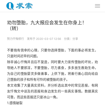
劝勿堕胎，九大报应会发生在你身上！
（转）
努力忏悔修行
发布于 2020-03-07 12:56
分类：
分享
不要抱有侥幸的心理，只要你选择堕胎，下面的事必将发生，
只是时间迟早的问题。
除非诚心忏悔并且后不复造，同时要大力宣传堕胎的坏处，劝
导她人不要邪淫，不要堕胎，尽力素食，多多放生救助生命，
为自己的堕胎婴灵多做善事，上供下施，将善行善心回向给自
己堕胎的孩子和所有可怜的被堕胎的孩子。
本文收集了大量真实资料，并分析选出其中的常见恶报，有网
友忏悔文中谈及的恶报和身边发生的一些真实事情。数据真实
可靠，而这些恶报还只是冰山一角。
1.感情破裂‍