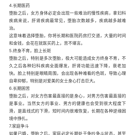
4.长期医药
堕胎之后，女方身体必定会出现一些难治的慢性疾病，拿妇科
疾病来说，肝肾疾病最常见，堕胎次数越多，疾病越多越难
治。
这意味着选择堕胎，你将长期和医院药房打交道，大量的时间
和金钱，会花在就医买药上，苦不堪言。
5.终身不育，脸上长斑
堕胎之后，特别是多次堕胎，极大可能造成女方终身不育，不
久之后各种妇科疾病全面爆发，肝肾功能迅速下降，衰老加
快。脸上特别是眼睛周围，会出现各种难看的色斑，导致心理
自卑抑郁，特别是对爱美的女士身心打击巨大。
6.长期困苦
堕胎之后，对女方伤害最直接的是身心，对男方伤害最直接的
是事业。当然女方的事业、男方的健康也会受到很大程度下
滑，是直线式的下滑，短时间内很难恢复，长期在各种逆缘困
境中挣扎。
7.家庭争斗
如果已婚，堕胎之后，家庭必定长期处于争吵争斗状态，甚至