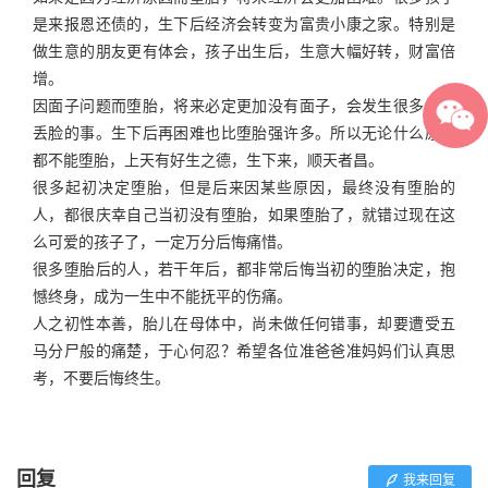
是来报恩还债的，生下后经济会转变为富贵小康之家。特别是
做生意的朋友更有体会，孩子出生后，生意大幅好转，财富倍
增。
因面子问题而堕胎，将来必定更加没有面子，会发生很多让你
丢脸的事。生下后再困难也比堕胎强许多。所以无论什么原因
都不能堕胎，上天有好生之德，生下来，顺天者昌。
很多起初决定堕胎，但是后来因某些原因，最终没有堕胎的
人，都很庆幸自己当初没有堕胎，如果堕胎了，就错过现在这
么可爱的孩子了，一定万分后悔痛惜。
很多堕胎后的人，若干年后，都非常后悔当初的堕胎决定，抱
憾终身，成为一生中不能抚平的伤痛。
人之初性本善，胎儿在母体中，尚未做任何错事，却要遭受五
马分尸般的痛楚，于心何忍？希望各位准爸爸准妈妈们认真思
考，不要后悔终生。
回复
我来回复