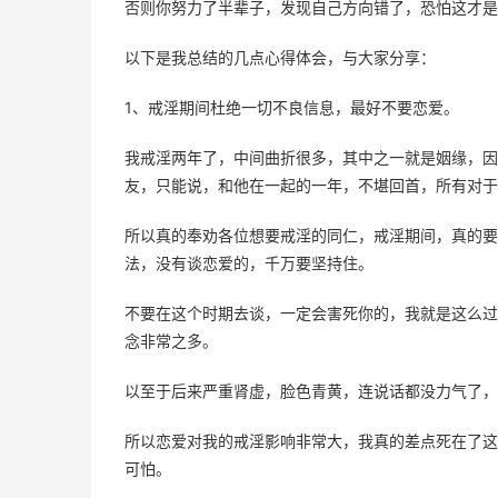
否则你努力了半辈子，发现自己方向错了，恐怕这才是
以下是我总结的几点心得体会，与大家分享：
1、戒淫期间杜绝一切不良信息，最好不要恋爱。
我戒淫两年了，中间曲折很多，其中之一就是姻缘，因
友，只能说，和他在一起的一年，不堪回首，所有对于
所以真的奉劝各位想要戒淫的同仁，戒淫期间，真的要
法，没有谈恋爱的，千万要坚持住。
不要在这个时期去谈，一定会害死你的，我就是这么过
念非常之多。
以至于后来严重肾虚，脸色青黄，连说话都没力气了，
所以恋爱对我的戒淫影响非常大，我真的差点死在了这
可怕。