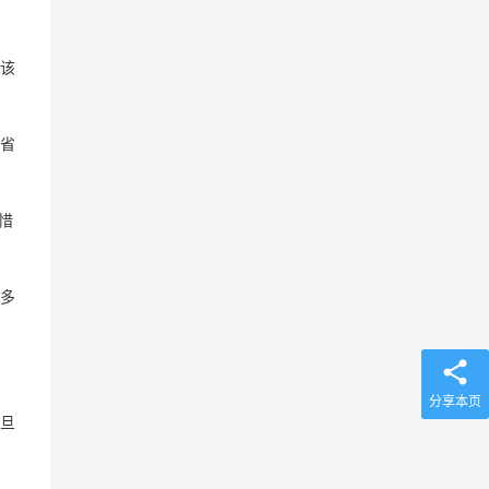
该
省
惜
多
分享本页
旦