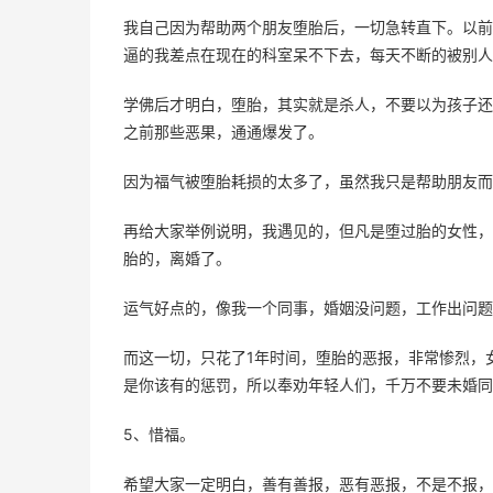
我自己因为帮助两个朋友堕胎后，一切急转直下。以前
逼的我差点在现在的科室呆不下去，每天不断的被别人
学佛后才明白，堕胎，其实就是杀人，不要以为孩子还
之前那些恶果，通通爆发了。
因为福气被堕胎耗损的太多了，虽然我只是帮助朋友而
再给大家举例说明，我遇见的，但凡是堕过胎的女性，
胎的，离婚了。
运气好点的，像我一个同事，婚姻没问题，工作出问题
而这一切，只花了1年时间，堕胎的恶报，非常惨烈，
是你该有的惩罚，所以奉劝年轻人们，千万不要未婚同
5、惜福。
希望大家一定明白，善有善报，恶有恶报，不是不报，