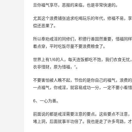
旦你福气享尽，恶报的来临，也是非常快速的。
尤其这个浪费铺张追求吃喝玩乐的年代，修福不易，享
偿还恶果了。
所以奉劝戒淫的同修们，积德行善固然重要，惜福同样
着点穿，平时吃饭尽量不要浪费粮食了。
世界上有1/6的人，每天连饭都吃不饱，我们衣食无
衣非惜财，原为惜福，”。
不要害怕被人瞧不起，节俭的是你自己的福气，浪费的
一点福气，你戒淫，就容易成功一分，一定不要小看惜
6、一心为善。
前面说的都是戒淫需要注意的要点。这些要点不注意，
堵上洞，后面就事半功倍了。我也是走了许多弯路，才