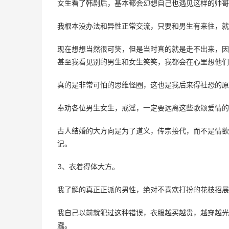
女生看了韩剧后，基本都会幻想自己也遇见这样的帅哥
我根本没办法和异性正常交流，只要和男生有来往，
现在想想当然很可笑，但是当时真的就是走不出来，因
甚至我看见别的男生和女生笑笑，我都会在心里想他们
真的是非常可怕的思维怪圈，这也是我后来得社恐的原
奉劝各位男生女生，戒淫，一定要远离这些歌颂爱情的
古人结婚的大方向是为了道义，传宗接代，而不是情欲
记。
3、衣着得体大方。
我了解的真正正派的男性，绝对不喜欢打扮的花枝招展
我自己以前就犯过这种错误，衣服越买越贵，越穿越光
蠢。