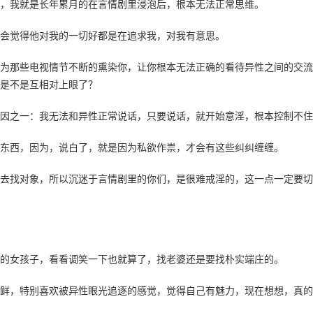
，我就是长年累月的在言情剧里浸泡后，根本无法正常思维。
就会觉得他对我的一切好都是在追求我，对我有意思。
为那些电视情节不断的熏染你，让你根本无法正确的看待异性之间的交流
是不是互相对上眼了？
因之一：我无法和异性正常说话，只要说话，就开始意淫，根本控制不住
东西，因为，说白了，就是因为私欲作祟，才会有这些纠纠缠缠。
去找对象，所以沉迷于言情剧里的你们，是很难戒淫的，这一点一定要切
的女孩子，看看调笑一下也就算了，找老婆还是要找朴实端庄的。
鲜，特别喜欢被异性眼光追逐的感觉，觉得自己有魅力，现在想想，真的