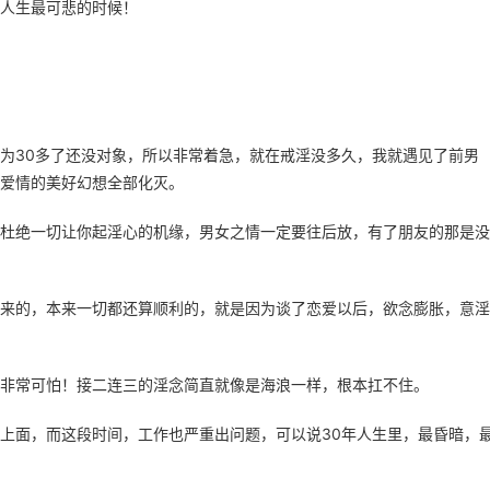
人生最可悲的时候！
为30多了还没对象，所以非常着急，就在戒淫没多久，我就遇见了前男
爱情的美好幻想全部化灭。
杜绝一切让你起淫心的机缘，男女之情一定要往后放，有了朋友的那是没
来的，本来一切都还算顺利的，就是因为谈了恋爱以后，欲念膨胀，意淫
非常可怕！接二连三的淫念简直就像是海浪一样，根本扛不住。
上面，而这段时间，工作也严重出问题，可以说30年人生里，最昏暗，