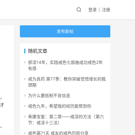
登录
注册
发布新帖
随机文章
邪淫14年，实践戒色七部曲成功戒色2年
有感
戒为良药 第77季：教你突破觉悟增长的瓶
颈期
为什么要抵制不良信息
，
才
戒色九年，希望我的经历能帮到你
寿康宝鉴：第二章——戒淫的方法（第六
节：戒淫十三法）
，
戒色第71天 戒友的戒色历程分享