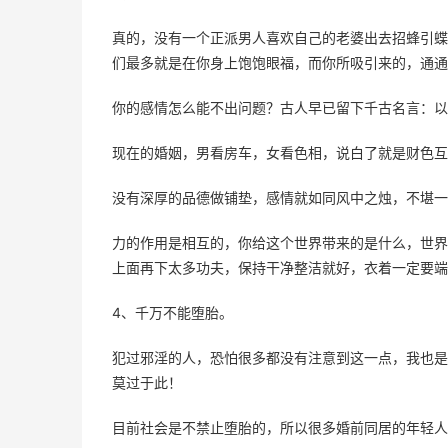
真的，没有一个正派男人喜欢自己的老婆出去招蜂引蝶
们最多就是在你身上饱饱眼福，而你所吸引来的，通通
你的感情怎么能不出问题？古人早已留下千古名言：
现在的婚姻，男看房车，女看色相，说白了就是财色互
没有深厚的品德做铺垫，感情就如同风中之烛，不堪一
力的作用是相互的，你给这个世界带来的是什么，世界
上面再下太多功夫，保持干净整洁就好，衣着一定要端
4、千万不能堕胎。
犯过邪淫的人，恐怕很多都没有注意到这一点，我也是
莫过于此！
目前社会是不禁止堕胎的，所以很多婚前同居的年轻人