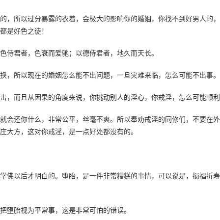
的，所以过分暴露的衣着，会极大的影响你的婚姻，你找不到好男人的，
都是好色之徒！
以色侍君者，色衰而爱驰；以德侍君者，地久而天长。
换，所以现在的婚姻怎么能不出问题，一旦灾难来临，怎么可能不出事。
击，而且从因果的角度来说，你挑动别人的淫心，你戒淫，怎么可能顺利
就会还你什么，非常公平，丝毫不爽。所以奉劝戒淫的同修们，不要在外
庄大方，这对你戒淫，是一点好处都没有的。
学佛以后才明白的。堕胎，是一件非常糟糕的事情，可以说是，损福折寿
把堕胎视为平常事，这是非常可怕的错误。