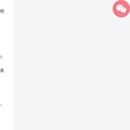
他
？
表
，