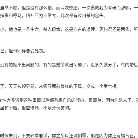
虽然不顺，但是没有那么糟，而两次堕胎，一次逼的我为考研而辞职，一
指责和辱骂，精神压力非常大，几次都有过自杀的念头。
小，他也是一条生命，杀人偿命，这是自古的道理，更何况还是两条，所
已，但也同样要受处罚。
没有婚姻不出问题的，有的是婚前就出问题了，没多久就分手，有的婚后
了，天天被领导骂，从领导面前最红的下属，变成一个受气桶。
女性大多遇到这种事情以后都有想自杀的倾向，很简单，因为你杀人了，
居和堕胎，报应惨烈，不是开玩笑的。
时候未到，不要轻看邪淫，你之所以还没倒霉，那是因为你还有福气在，