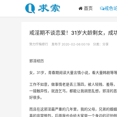
首页
戒色
戒淫期不谈恋爱！31岁大龄剩女，成
努力忏悔修行
发布于 2020-02-06 00:19
分类：
分享
邪淫经历
女，31岁，青春期阅读大量言情小说，看大量韩剧等
工作不如意，做事情老是丢三落四，被人轻贱、羞辱，
一接触异性，就连乞丐，都能让我胡思乱想，邪淫的恶
好很多。
而且在这邪淫最严重的几年里，我的父母，兄弟的婚姻
真的非常惨烈，后面我也会给大家举一个身边的可怕例