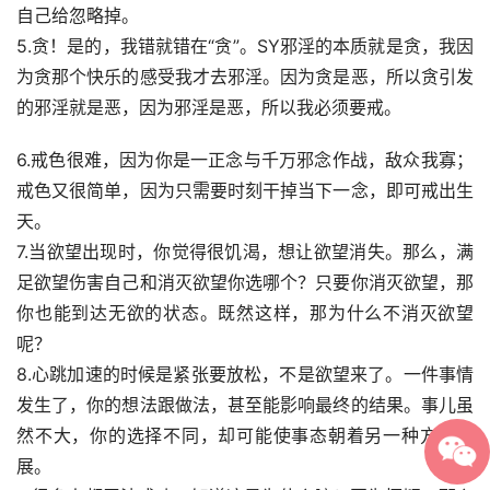
自己给忽略掉。
5.贪！是的，我错就错在“贪”。SY邪淫的本质就是贪，我因
为贪那个快乐的感受我才去邪淫。因为贪是恶，所以贪引发
的邪淫就是恶，因为邪淫是恶，所以我必须要戒。
6.戒色很难，因为你是一正念与千万邪念作战，敌众我寡；
戒色又很简单，因为只需要时刻干掉当下一念，即可戒出生
天。
7.当欲望出现时，你觉得很饥渴，想让欲望消失。那么，满
足欲望伤害自己和消灭欲望你选哪个？只要你消灭欲望，那
你也能到达无欲的状态。既然这样，那为什么不消灭欲望
呢？
8.心跳加速的时候是紧张要放松，不是欲望来了。一件事情
发生了，你的想法跟做法，甚至能影响最终的结果。事儿虽
然不大，你的选择不同，却可能使事态朝着另一种方向发
展。