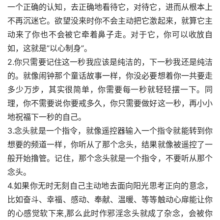
一个正确的认知，去正确地看待它，对待它，进而从根本上
不再沉迷它。欲望没来时你不会主动把它激起来，就算它主
动来了你也不会被它牵着鼻子走。对于它，你可以收放自
如，这就是”以心制身”。
2.你只需要记住这一秒我应该是纯洁的，下一秒我还是纯洁
的。就像闹钟那个童话故事一样，你没必要想着你一共要走
多少万步，其实很简单，你需要每一秒就轻轻摆一下。同
理，你不需要说你要戒多久，你只需要做好这一秒，再小小
地祝福下一秒的自己。
3.念头就是一个指令，就像遥控器输入一个指令就能转到你
想要的频道一样，你听从了那个念头，结果就像被遥控了一
般开始撸管。记住，那个念头就是一个指令，不要听从那个
念头。
4.如果你无时无刻自己主动地去面向阳光思考正向的意念，
比如奋斗、幸福、感动、奉献、温暖、等等触动心扉能让你
的心感觉软下来,那么此时作邪淫念头就成了杂念，会被你