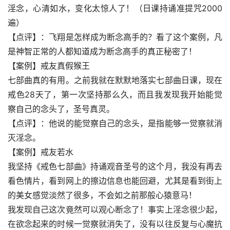
淫念，心清如水，变化太惊人了！（日课持诵准提咒2000
遍）
【点评】：飞翔是怎样成为断念高手的？看了这个案例，凡
是神智正常的人都知道成为断念高手的真正秘密了！
【案例】戒友真假猴王
七部曲真的有用。之前我就在默默地落实七部曲日课，现在
戒色28天了，第一次坚持那么久，而且我发现我开始能觉
察自己的念头了，圣号真灵。
【点评】：他说的能觉察自己的念头，是指能够一觉察就消
灭淫念。
【案例】戒友若水
我坚持《戒色七部曲》持诵观音圣号的这个月，我没有再去
看色情片，看到网上的擦边信息也能回避，尤其是看到街上
的美女感觉淡然了很多，不会如之前那般心猿意马！
我发现自己这次竟然可以观心断念了！事实上淫念很少起，
在欲念起来的时候一觉察就消失了，没有以往反复与心魔抗