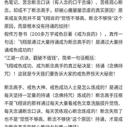
色笔记、苦念断念口诀（有人念的口干舌燥）、苦练观心断
念，却成不了断念高手，却被心魔屡屡恣虐的真实原因！原
来戒友失败并不是飞翔说的“觉悟不够高、断念不够快”这个
原因，而是根本没有持诵的加持！
假传万巻书（200多万字戒色巨著《戒为良药》），真传一
句话：飞翔是通过大量持诵成为断念高手的！是通过大量持
诵戒色成功的！
“江湖一点诀，戳破不值钱”，简单一句话概括：
飞翔戒色成功、成为断念高手的真正秘决是：持诵（念佛持
咒）！这就是今天我们要告诉大家的戒色界惊天大秘密！
断念高手、戒色大神、戒色成功人士是怎么炼成的？是通过
每天坚持一定量的持诵（念佛持咒）炼成的！断念高手压根
不是飞翔说的那样通过每天大量看戒色文章洗脑提升觉悟、
每天念诵断念口诀、每天苦练观心断念炼成的！断念失败了
也不是“觉悟不够高、断念不够快”这个原因！持诵，才是成