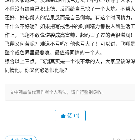
想帮大家戒色，没想到却在戒色方法上不小心误导了大家，
不但没有给自己积上德，反而给自己挖了一个大坑。不帮人
还好，好心帮人的结果反而是自己倒霉。有这个时间精力，
干什么不好呢？如果把写戒色书的时间精力都投入到生活工
作上，飞翔不敢说逆袭成高富帅，起码日子过的会很滋润！
飞翔又何苦呢？难道不亏吗？他也亏大了！可以讲，飞翔是
整个戒色界里最悲哀、最值得同情的一个人。
综合以上三点，飞翔其实是一个很不幸的人，大家应该深深
同情他，你又何必怨恨他呢？
文中观点仅代表作者个人看法，请自行鉴别吸收。
赞
(1)