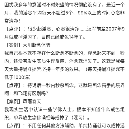
困扰我多年的意淫时不时炽盛的情况彻底没有了。最近一个
月，我的淫念平均每天不超过5个，99%以上的时间心念非
常清净！
【点评】：很少起淫念、心念很清净……汉军前辈2007年9
月就戒掉淫习了，目前已经戒色14年了。
【案例】大川断念体验
我自己根本就不存在什么断念不断念的，淫念起来不到一秒
内，还没有发生实质生理反应，淫念就消失了。这就是我每
天大量持诵准提咒坚持一年多的效果。（每天持诵准提咒不
低于1000遍）
【点评】：持诵后一秒内秒杀断念，这就是断念高手的境界
啊！和飞翔有区别吗？
【案例】风雨春天
我现实生活中认识一些学佛人士，根本不知道什么戒色组
织，单靠放生念佛诵经等戒掉了（淫习）。
【点评】：不用任何其他方法辅助，单纯持诵就可以戒掉淫