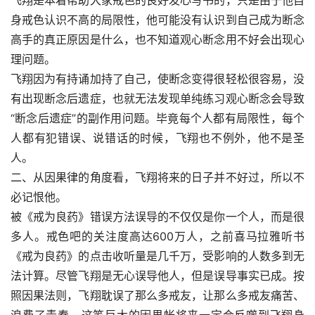
飞翔是本着帮助大家戒色的良好发心写书的，只是由于他自
身戒色认识不高的局限性，他可能没有认识到自己成为断念
高手的真正原因是什么，也不知道观心断念用不好会出现心
理问题。
飞翔因为有持诵加持了自己，使断念变得很轻松很容易，没
有出现断念后遗症，也就无法发现单纯练习观心断念会导致
“断念后遗症”的副作用问题。毕竟每个人都有局限性，每个
人都有犯错误、说错话的时候，飞翔也不例外，他不是圣
人。
二、从因果律的角度看，飞翔将来的日子并不好过，所以不
必记恨他。
被《戒为良药》错误方法误导的不仅仅是你一个人，而是很
多人。戒色吧的关注度高达600万人，之前喜马拉雅听书
《戒为良药》的点击收听量是几千万，受影响的人数多到无
法计算。尽管飞翔是无心误导他人，但是误导事实已成。按
照因果法则，飞翔耽误了那么多戒友，让那么多戒友痛苦、