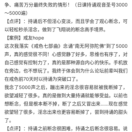
争、痛苦万分最终失败的情形！（日课持诵观音圣号3000
～5000遍）
【点评】：持诵后不但淫心变淡，而且学会了观心断念，可
以轻松秒杀淫念，做到了飞翔说的断念高手境界。
【案例】戒友hope
这次我落实《戒色七部曲》念诵“南无阿弥陀佛”到了5000
声，真的感觉很不同！心感觉静了好多，思维也有序了，对
自己感觉有控制力了，真的是那种源自内心的快乐。手机放
在旁边，也不想玩了。我终于体会到为什么论坛前辈叫我们
在戒色前70天时以持诵为突破口了。
我念了5000声之后，蹦出来的淫念很容易就被我断掉了，
欲望减轻了很多。真的是做到大量持诵就能够受益。以前也
想断念，但是根本断不掉，断了之后又冒出来……现在感觉
欲望轻了很多，淫念出来也更容易断掉了，尝到持诵的甜头
了。
【点评】：持诵之前断念很困难，持诵之后断念很容易。说