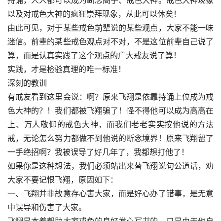
持诵，人人都可以成为断念高手、戒色大神。戒色大神现象
以及对戒色大神的疯狂崇拜现象，从此可以休矣！
由此可见，对于某些戒色前辈说的某些观点，大家不能一味
迷信。前辈的某些戒色观点对不对，不是这位前辈自己说了
算，而是认真实践了这个观点的广大戒友说了算！
实践，才是检验真理的唯一标准！
深刻的教训
有戒友看到这里会说：啊？原来飞翔是依靠持诵上位成为戒
色大神的？！我们都被飞翔骗了！怪不得他可以成为高高在
上、万人敬仰的戒色大神，而我们老老实实按他说的方法
戒，无论怎么努力都做不到他说的断念境界！原来飞翔留了
一手绝招啊？我被误导了好几年了，我都想打他了！
如果你是这种想法，我们必须站出来替飞翔说句公道话，劝
大家不要记恨飞翔，原因如下：
一、飞翔并非故意存心害大家，而是好心办了错事，是无意
中误导和伤害了大家。