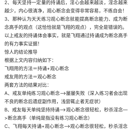
2、每天坚持一定量的持诵后，淫心会越来越淡，淫念越来
越少，内心很清净，观心断念会变得非常容易，不练自会！
3、那种认为天天练习观心断念就能提高断念能力、成为断
念高手的观点（这恰恰就是飞翔的观点），完全是错误的。
以上戒友的持诵体会事实，就是飞翔通过持诵成为断念高手
的有力事实证据！
惊人的结论推导
根据上文内容归纳如下：
飞翔用的方法＝持诵+观心断念
戒友用的方法＝观心断念
两套方法的结果对比：
A、戒友单纯练习观心断念——>屡屡失败（深入练习者会出现
不良的断念后遗症副作用，浅尝辄止者无症状）
B、戒友每天单纯坚持持诵—>观心断念很轻松，秒杀淫念—
>断念高手（单纯是指没有练习观心断念）
C、飞翔每天持诵+观心断念—>观心断念很轻松，秒杀淫念