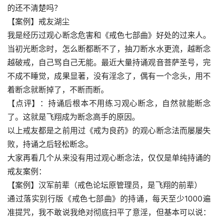
的还不清楚吗？
【案例】戒友湖尘
我是经历过观心断念危害和《戒色七部曲》好处的过来人。
当初光断念时，怎么断都断不了，抽刀断水水更流，越断念
越破戒，自己骂自己无能。最近大量持诵观音菩萨圣号，完
不成不睡觉，成果显著，没有淫念了，偶有一个念头，用不
着断念就断掉了，不断而断。
【点评】：持诵后根本不用练习观心断念，自然就能断念
了。这就是飞翔成为断念高手的原因。
以上戒友都是之前用过《戒为良药》的观心断念法而屡屡失
败，持诵之后轻松断念。
大家再看几个从来没有用过观心断念法，仅仅是单纯持诵的
戒友案例：
【案例】汉军前辈（戒色论坛原管理员，是飞翔的前辈）
通过落实别行版《戒色七部曲》的持诵，每天至少1000遍
准提咒，我不敢说我绝对彻底扫平了意淫，但基本可以说：