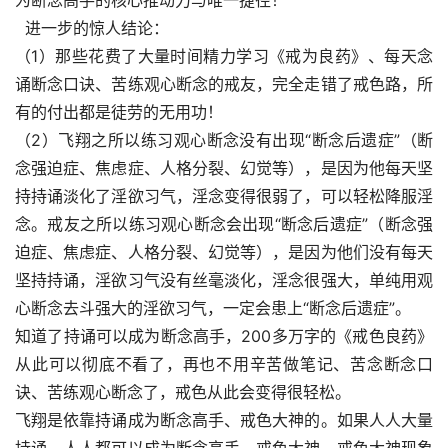
为断念高手的核心推动力与唯一捷径！
  进一步的惊人结论：
（1）那些花费了大量时间精力学习《戒为良药》、每天念
诵断念口诀、苦练观心断念的戒友，完全走错了戒色路，所
有的付出都是徒劳的无用功！
（2）飞翔之所以练习观心断念没有出现“断念后遗症”（断
念强迫症、焦虑症、人格分裂、幻觉等），是因为他每天坚
持持诵淡化了淫欲习气，淫念变得很弱了，可以轻松降服淫
念。戒友之所以练习观心断念会出现“断念后遗症”（断念强
迫症、焦虑症、人格分裂、幻觉等），是因为他们没有每天
坚持持诵，淫欲习气没有丝毫淡化，淫念很强大，单纯用观
心断念去斗强大的淫欲习气，一定会患上“断念后遗症”。
知道了持诵可以成为断念高手，200多万字的《戒色良药》
从此可以彻底不看了，再也不用辛苦做笔记、苦念断念口
诀、苦练观心断念了，戒色从此会变得很轻松。
飞翔是依靠持诵成为断念高手、戒色大神的。如果人人大量