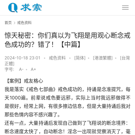
首页
戒色资料
惊天秘密：你们真以为飞翔是用观心断念戒
色成功的？错了！【中篇】
2024-10-18 23:01
•
戒色资料
•
[简体]
•
[港澳繁體]
•
[台灣
正體]
字号:
A-
•
A+
【案例】戒友格心
我是落实《戒色七部曲》戒色成功的，持诵是念准提咒，每
天1000遍。前辈说戒色要远邪，实际上当时我远邪做得不
是很好，经常上网，有很多擦边信息，但是大量持诵后我对
那些色情内容不感兴趣了。
还有一点，大量持诵后发现自己做到了飞翔说的断念境界：
断念速度太快了，自动断念！淫念一出现就觉察消灭了，毫