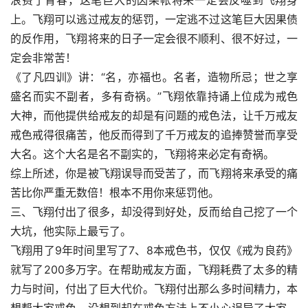
浪费了青春，这笔巨大的因果帐将来一定会反噬到飞翔身
上。飞翔可以逃过戒友的惩罚，一定逃不过这笔巨大因果债
的反作用，飞翔将来的日子一定会很不顺利、很不好过，一
定会非常苦！
《了凡四训》讲：“名，亦福也。名者，造物所忌；世之享
盛名而实不副者，多有奇祸。”飞翔依靠持诵上位成为戒色
大神，而他提供给戒友的却是有问题的戒色法，让千万戒友
戒色戒得很痛苦，他反而得到了千万戒友的追捧赞誉而享受
大名。这个大名是名不副实的，飞翔将来必定有奇祸。
综上所述，你是被飞翔误导而受苦了，而飞翔将来承受的痛
苦比你严重无数倍！根本不用你来惩罚他。
三、飞翔付出了很多，却没得到好处，反而给自己挖了一个
大坑，他实际上最亏了。
飞翔用了9年时间里写了7、8本戒色书，仅仅《戒为良药》
就写了200多万字。在帮助戒友方面，飞翔耗费了太多的精
力与时间，付出了巨大代价。飞翔付出那么多时间精力，本