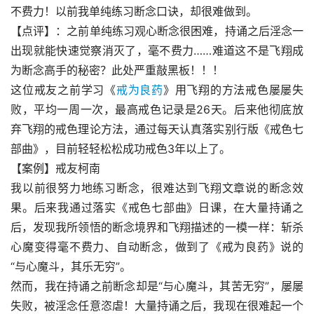
不费力！以前我单纯练习断念口诀，却很难做到。
【点评】：之前单纯练习观心断念很困难，持诵之后淫念一
出现就能快速觉察消灭了，毫不费力……难道这不是飞翔成
为断念高手的秘密？此处严重敲黑板！！！
这位戒友之前学习《
戒为良药
》用飞翔的方法戒色屡屡失
败，平均一周一次，最高戒色记录是26天。后来他彻底放
弃飞翔的戒色理论方法，通过每天认真落实别行版《戒色七
部曲》，目前轻轻松松成功戒色3年以上了。
【案例】戒友柯南
我以前很努力地练习断念，很难达到飞翔文章说的断念效
果。后来我通过落实《戒色七部曲》日课，在大量持诵之
后，发现我所领悟的断念境界和飞翔描述的一模一样：斩杀
心魔变得毫不费力、自动断念，做到了《戒为良药》说的
“与心魔斗，其乐无穷”。
然而，我在持诵之前断念却是“与心魔斗，其苦无穷”，屡屡
失败，被淫念任意恣虐！大量持诵之后，我现在很难起一个