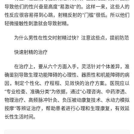
导致他们的性兴奋是高度“易激动”的。这样一来，这些人的
性反应很容易得到心跳，射精反射的“门槛”很低。所以他们
轻微接触性刺激就会导致射精。
　　为什么男性在性交时射精过快？注意这些点，提前防范
　　快速射精的治疗
　　在治疗上，要从六个方面入手，灵活针对个体差异，准
确鉴别导致生理功能障碍的心理性、器质性和机能障碍的病
因，制定个性化、疗程程、见效快的治疗方案。医院应以
“专业检查、准确分类”为依据，通过“心理咨询、中药渗透、
物理治疗、高频脉冲针灸、负压被动康复技术、水动力模拟
按摩”等辨证治疗，帮助患者进行心理和生理康复，有效延
长性生活时间。