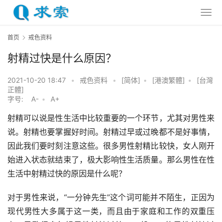
首页
戒色资料
射精过快是什么原因？
2021-10-20 18:47
•
戒色资料
•
[简体]
•
[港澳繁體]
•
[台灣
正體]
字号:
A-
•
A+
射精可以说是性生活中比较重要的一个环节，尤其对男性来
说。射精也要掌握好时间。射精过早或过晚都不是好事情，
因此我们要时刻注意这些。很多男性射精比较快，女人刚开
始进入状态就结束了，极大影响性生活质量。那么男性在性
生活中射精过快的原因是什么呢？
对于男性来说，“一分钟先生”这个词可能并不陌生，正因为
现代男性大多属于这一类，而且由于家庭和工作的双重压