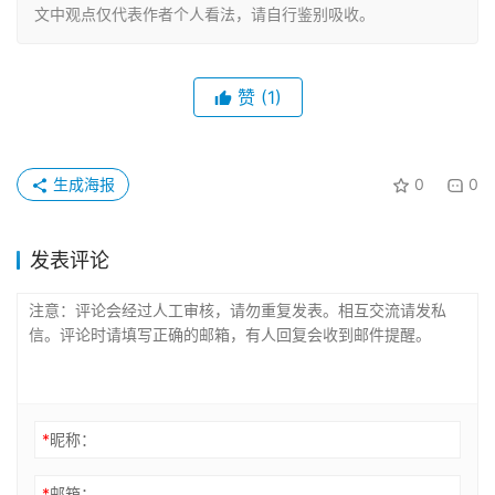
文中观点仅代表作者个人看法，请自行鉴别吸收。
赞
(1)
生成海报
0
0
发表评论
*
昵称：
*
邮箱：