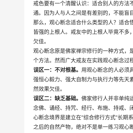
戒色要有一个清醒认识：适合别人的方法
通。因为人与人之间是有差别的，不能盲
那么，观心断念适合什么类型的人？适合
皆强的上根人。戒友中的上根人毕竟不多
欠佳。
观心断念原是佛家禅宗修行的一种方式，
个方法。然而广大戒友在实践观心断念过
误区一：不对根基。
用观心断念的人必须
强恒心毅力、强大自制力与执行力等先天
然效果欠佳。
误区二：缺乏基础。
佛家修行人并非单纯
念佛、诵经、持咒、经行、布施、持戒、闭
心断念境界是建立在“综合修行方式”长期
之后的自然产物，绝对不是单一练习观心