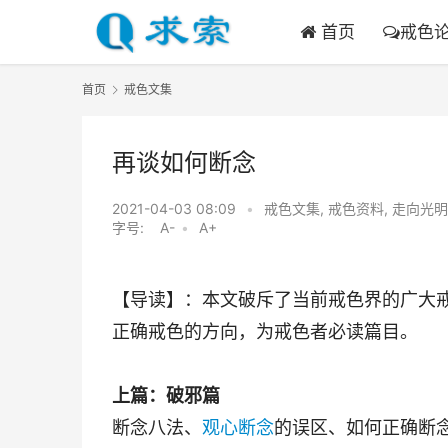
首页
戒色
首页
戒色文集
再谈如何断念
2021-04-03 08:09
•
戒色文集
,
戒色资料
,
走向光明
字号:
A-
•
A+
【导读】：本文破斥了当前戒色界的广大
正确戒色的方向，为戒色者必读篇目。
上篇：破邪篇
断念八法、
观心断念
的误区、如何正确断