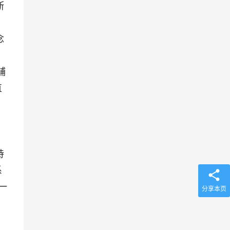
断
念
辅
直
，
，
持
系
一
分享本页