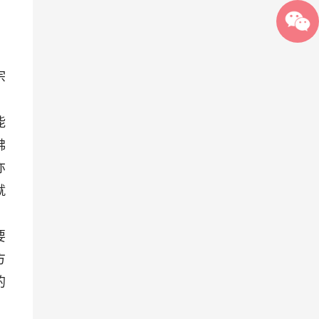
，
宗
能
佛
亦
就
要
方
的