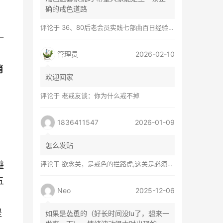
、
确的戒色道路
评论于
36、80后老会员实践七部曲百日经验谈兼苦口忠言
一
管理员
2026-02-10
消
欢迎回家
评论于
老戒友谈：你为什么戒不掉
1836411547
2026-01-09
怎么发贴
避
评论于
欲念关，是戒色的拦路虎,这关是必须过的
五
Neo
2025-12-06
提
如果是怂恿的（好长时间没lu了，想来一