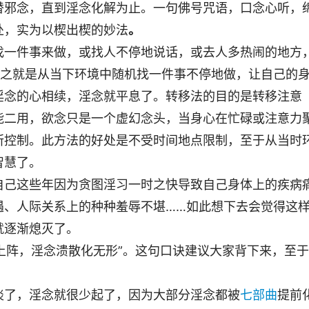
替邪念，直到淫念化解为止。一句佛号咒语，口念心听，
处，实为以楔出楔的妙法
。
找一件事来做，或找人不停地说话，或去人多热闹的地方
总之就是从当下环境中随机找一件事不停地做，让自己的
淫念的心相续，淫念就平息了。转移法的目的是转移注意
能二用，欲念只是一个虚幻念头，当身心在忙碌或注意力
所控制。此方法的好处是不受时间地点限制，至于从当时
智慧了。
自己这些年因为贪图淫习一时之快导致自己身体上的疾病
遇、人际关系上的种种羞辱不堪……如此想下去会觉得这
就逐渐熄灭了。
齐上阵，淫念溃散化无形”。这句口诀建议大家背下来，至于
淡了，淫念就很少起了，因为大部分淫念都被
七部曲
提前