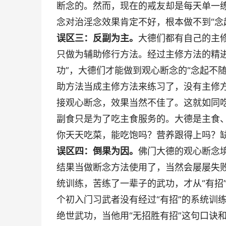
断念的。然而，现在的戒友却是每天单一
念对治淫念效果肯定不好，根本做不到“念
误区三：反副为主。
大德们都有自己的主
只做为辅助修行方法。经过主修方法的精
功”，大德们才能做到观心断念的“念起不
助方法当成主修方法来练习了，没有主修方
接观心断念，效果当然不佳了。这就如同
副食只是为了吃主食服务的。大德是主食
你天天吃菜，能吃饱吗？营养跟得上吗？
误区四：倒果为因。
佛门大德的观心断念
结果当做断念方法使用了，当然会屡屡失败
统训练，苦练了一辈子的武功，才从“有招”
个初入门习武者没有经过“有招”的系统训
绝世武功，当他用“无招胜有招”这句口诀