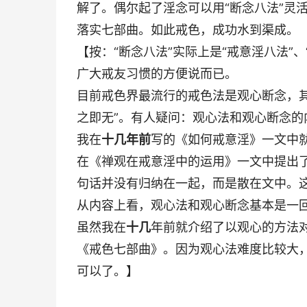
解了。偶尔起了淫念可以用“断念八法”灵
落实七部曲。如此戒色，成功水到渠成。
【按：“断念八法”实际上是“戒意淫八法”、
广大戒友习惯的方便说而已。
目前戒色界最流行的戒色法是观心断念，其
之即无”。有人疑问：观心法和观心断念
我在
十几年前
写的《如何戒意淫》一文中就
在《禅观在戒意淫中的运用》一文中提出了
句话并没有归纳在一起，而是散在文中。这
从内容上看，观心法和观心断念基本是一
虽然我在
十几
年前就介绍了以观心的方法
《戒色七部曲》。因为观心法难度比较大
可以了。】