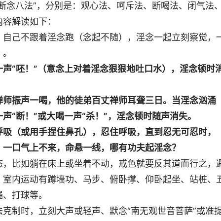
断念八法”，分别是：观心法、呵斥法、断喝法、闭气法
内容解读如下：
，自己不跟着淫念跑（念起不随），淫念一起立刻察觉，
）。
声“呸！”（意念上对着淫念狠狠地吐口水），淫念顿时
禅师振声一喝，他的徒弟百丈禅师耳聋三日。当淫念汹涌
声“断！”或大喝一声“杀！”，淫念顿时随声消失。
呼吸（或用手捏住鼻孔），忍住呼吸，直到忍无可忍时，
。一口气上不来，命悬一线，哪有功夫起淫念？
态，比如躺在床上或坐着不动，戒色就要反其道而行之，
。室内运动有蹲墙功、马步、俯卧撑、仰卧起坐、站桩、
绳、打球等。
克制时，立刻大声或轻声、默念“南无观世音菩萨”或准