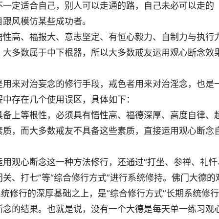
不一定适合自己，别人可以走通的路，自己未必可以走的
目跟风模仿某些成功者。
悟性高、福报大、意志坚定、有恒心毅力、自制力与执行
，大多数属于中下根器，所以大多数戒友运用观心断念效
是用来对治妄念的修行手段，戒色者用来对治淫念，也是
程中存在几个使用误区，具体如下：
具备上等根性，必须具有悟性高、福德深厚、高度自律、
素质，而大多数戒友不具备这些素质，直接运用观心断念
运用观心断念这一种方法修行，还通过“打坐、参禅、礼忏
关、打七”等“综合修行方式”进行系统修持。佛门大德的
系统修行的深厚基础之上，是“综合修行方式”长期系统修行
断念的结果。也就是说，没有一个大德是每天单一练习观