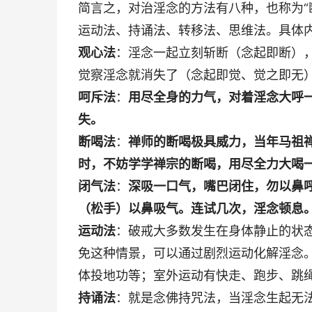
简言之，对治淫念的方法有八种，也称为“
运动法、持诵法、转移法、思维法。具体
观心法
：淫念一起立刻斩断（念起即断）
觉察淫念就消失了（念起即觉、觉之即无
呵斥法
：
用尽全身的力气，对着淫念大呼一
失。
断喝法
：
禅师的断喝极具威力，当年马祖
时，不妨学学禅宗的断喝，用尽全力大喝一
闭气法
：
深吸一口气，嘴巴闭住，勿以鼻
（松手）以鼻吸气。连试几次，淫念顿息
运动法
：破戒大多数发生在身体静止的状
免这种情景，可以通过剧烈运动化解淫念
体投地功等；室外运动有快走、跑步、跳
持诵法
：就是念佛持咒法，当淫念生起无法