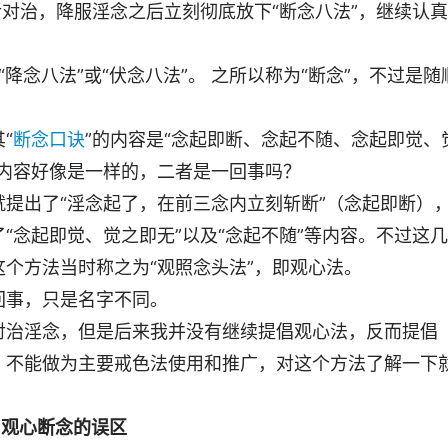
活对治，降服淫念之后立刻彻底放下“断念八法”，继续认真
“降念八法”或“伏念八法”。 之所以称为“断念”，不过是随
“
断念口诀
”的内容是“念起即断、念起不随、念起即觉、
的内容好像是一样的，二者是一回事吗？
提出了“淫念起了，在前三念内立刻斩断”（念起即断）
“念起即觉、觉之即无”以及“念起不随”等内容。不过这几
个方法当时称之为“观照念头法”，即观心法。
回事，只是名字不同。
对治淫念，但是后来我并没有继续提倡观心法，反而提倡
，不能做为主要戒色法使用和推广，对这个方法了解一下
观心断念的误区