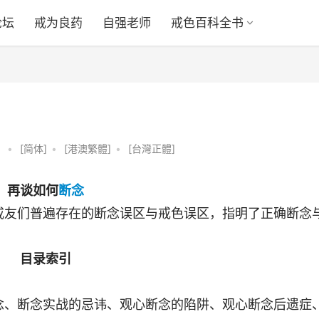
论坛
戒为良药
自强老师
戒色百科全书
•
[简体]
•
[港澳繁體]
•
[台灣正體]
再谈如何
断念
戒友们普遍存在的断念误区与戒色误区，指明了正确断念
目录索引
念、断念实战的忌讳、观心断念的陷阱、观心断念后遗症