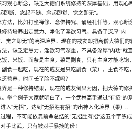
练习观心断念，缺乏大德们系统修持的深厚基础，用观心
起即断、念起不随、念起即觉、觉之即无”。
修方法，比如打坐禅修、念佛持咒、诵经礼忏等，观心断
进修持培养出定慧力、净化了淫欲习气，具备了深厚“内
随、觉之即无”的高深境界。现在的戒友却把高僧大德们的
法，缺乏定慧力，淫欲习气深重，不具备深厚“内功”就
吃饭，米饭、面条是主食，菜是副食，只有主食才能吃饱
、副食一起吃，现在的戒友是只吃副食（菜），主食不吃
缺乏营养，时间长了脸不绿吗？
境界是一种修持结果，现在的戒友倒果为因，把大德的修
。举个例子大家就明白了，一个武林高手通过“有招”的
进入“无招”，达到“无招胜有招”的出神入化境界（果）。
练过程，不可能依靠前辈总结的“无招胜有招”这五个字练成
和对手比武，只有被对手暴揍的份！