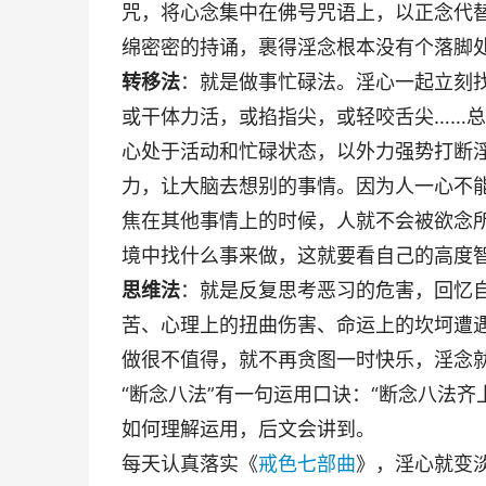
咒，将心念集中在佛号咒语上，以正念代
绵密密的持诵，裹得淫念根本没有个落脚
转移法
：就是做事忙碌法。淫心一起立刻
或干体力活，或掐指尖，或轻咬舌尖……
心处于活动和忙碌状态，以外力强势打断
力，让大脑去想别的事情。因为人一心不
焦在其他事情上的时候，人就不会被欲念
境中找什么事来做，这就要看自己的高度
思维法
：就是反复思考恶习的危害，回忆
苦、心理上的扭曲伤害、命运上的坎坷遭
做很不值得，就不再贪图一时快乐，淫念
“断念八法”有一句运用口诀：“断念八法
如何理解运用，后文会讲到。
每天认真落实《
戒色七部曲
》，淫心就变