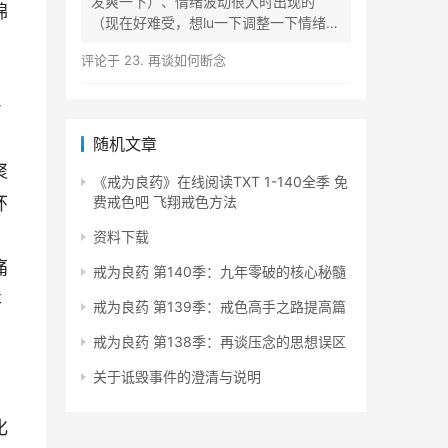
发爽一下）、情绪波动很大时出现的
绵
（现在好难受，想lu一下调整一下情绪）
等...
评论于
23. 再谈如何断念
，
身
随机文章
聚
《戒为良药》在线阅读TXT 1-140全季 免
环
费戒色吧 飞翔戒色方法
资料下载
痛
戒为良药 第140季：九年零破的核心秘髓
样
戒为良药 第139季：戒色高手之路提高篇
戒为良药 第138季：再谈压念的思想误区
关于诋毁事件的澄清与说明
化