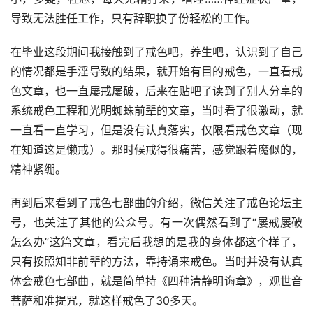
导致无法胜任工作，只有辞职换了份轻松的工作。
在毕业这段期间我接触到了戒色吧，养生吧，认识到了自己
的情况都是手淫导致的结果，就开始有目的戒色，一直看戒
色文章，也一直屡戒屡破，后来在贴吧了读到了别人分享的
系统戒色工程和光明蜘蛛前辈的文章，当时看了很激动，就
一直看一直学习，但是没有认真落实，仅限看戒色文章（现
在知道这是懒戒）。那时候戒得很痛苦，感觉跟着魔似的，
精神紧绷。
再到后来看到了戒色七部曲的介绍，微信关注了戒色论坛主
号，也关注了其他的公众号。有一次偶然看到了“屡戒屡破
怎么办”这篇文章，看完后我想的是我的身体都这个样了，
只有按照知非前辈的方法，靠持诵来戒色。当时并没有认真
体会戒色七部曲，就是简单持《四种清静明诲章》，观世音
菩萨和准提咒，就这样戒色了30多天。