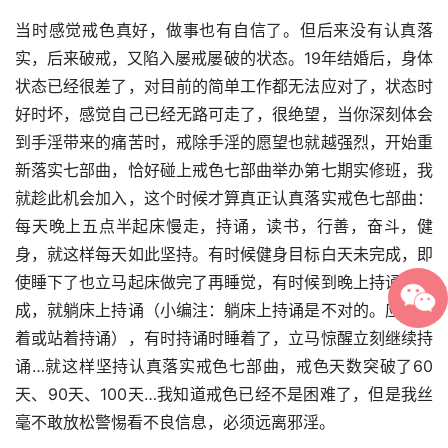
当时感觉戒色真好，做事也有自信了。但后来没有认真落
实，后来破戒，又陷入屡戒屡破的状态。19年结婚后，身体
状态已经很差了，对目前的简单工作都无法应对了，状态时
好时坏，感觉自己已经无路可走了，很绝望，当你深刻体会
到手淫带来的痛苦时，戒除手淫的愿望也就越强烈，开始重
新落实七部曲，恰好碰上戒色七部曲举办第七期实修班，我
就趁此机会加入，这个时候才算真正认真落实戒色七部曲：
每天晚上五点半起床慢走，持诵，读书，行善，奋斗，健
身，就这样每天如此坚持。有时候健身目标白天未完成，即
使睡下了也立马起床做完了再睡觉，有时候到晚上持诵没完
成，就躺床上持诵（小编注：躺床上持诵是不对的。应该坐
着或站着持诵），有时持诵时睡着了，立马惊醒立刻继续持
诵…就这样坚持认真落实戒色七部曲，戒色天数突破了60
天、90天、100天…我知道戒色已经不是困难了，但是我丝
毫不敢放松警惕看不良信息，必须远离邪淫。