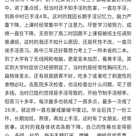
中，进了重点班，但当时还不知手淫的危害，一直在手淫，
到高中时已手淫4年。这时的我因长期手淫记忆力，脑力严
重下降，上课时经常集中不了注意力。尽管学习很努力，成
绩一直在下降，无奈到了高二时因跟不上课程被班主任调到
普通班，这时的我还不知什么原因，还是死性不改，一直沉
迷手淫恶习。高中三年还好靠努力考上了一所本省的二本。
到了大学有了无线网和电脑，更是变本加厉，看黄手淫。其
实到大学时症状已经很明显了，当时的是经常性胸闷无力，
扁桃体发炎，还有就是肠胃不好，吃多了或者吃了刺激性的
食物必吐。去医院多次检查，也没检查出什么问题，花了很
多钱。当时已隐约觉得是手淫导致的，开始节制手淫频率，
但恶习十多年，每次最多也就戒了一周多点，最多一次戒了
26天，就这样一直在屡戒屡破中度过。毕业后找了一份工
作，长期加班，熬夜，再加上手淫，这时有了女朋友，经常
房事。这时的我身体状态急剧下降，自己的性格也变得胆
小，多疑，社恐，每天无精打采，嗜睡……神经症状严重，