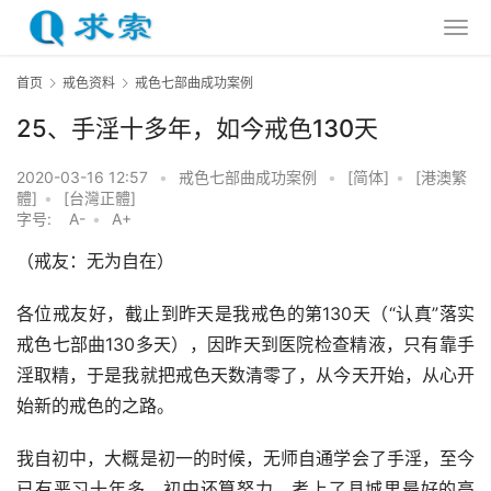
首页
戒色资料
戒色七部曲成功案例
25、手淫十多年，如今戒色130天
2020-03-16 12:57
•
戒色七部曲成功案例
•
[简体]
•
[港澳繁
體]
•
[台灣正體]
字号:
A-
•
A+
（戒友：无为自在）
各位戒友好，截止到昨天是我戒色的第130天（“认真”落实
戒色七部曲130多天），因昨天到医院检查精液，只有靠手
淫取精，于是我就把戒色天数清零了，从今天开始，从心开
始新的戒色的之路。
我自初中，大概是初一的时候，无师自通学会了手淫，至今
已有恶习十年多。初中还算努力，考上了县城里最好的高