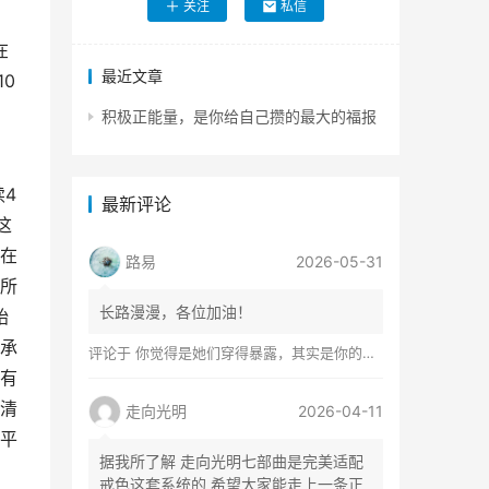
关注
私信
在
最近文章
0
积极正能量，是你给自己攒的最大的福报
，
4
最新评论
这
在
路易
2026-05-31
所
长路漫漫，各位加油！
始
承
评论于
你觉得是她们穿得暴露，其实是你的心在着火
有
清
走向光明
2026-04-11
平
据我所了解 走向光明七部曲是完美适配
戒色这套系统的 希望大家能走上一条正