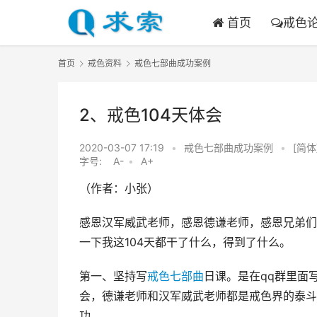
首页
戒色
首页
戒色资料
戒色七部曲成功案例
2、戒色104天体会
2020-03-07 17:19
•
戒色七部曲成功案例
•
[简体
字号:
A-
•
A+
（作者：小张）
感恩汉军威武老师，感恩德谦老师，感恩兄弟们
一下我这104天都干了什么，得到了什么。
第一、坚持写
戒色七部曲
日课。是在qq群里面
会，德谦老师和汉军威武老师都是戒色界的泰斗
功。