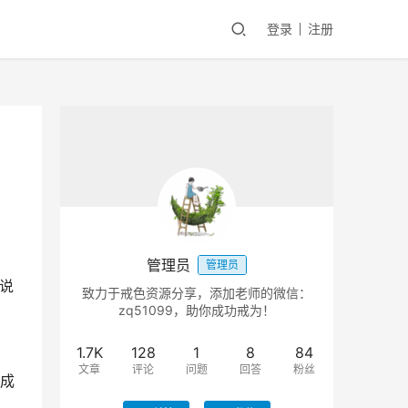
登录
注册
管理员
管理员
说
致力于戒色资源分享，添加老师的微信：
zq51099，助你成功戒为！
1.7K
128
1
8
84
文章
评论
问题
回答
粉丝
成