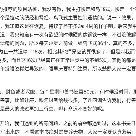
力推荐的项目站桩，我没有做，我主打快走和鸟飞式，快走一个
个是拉动膀胱经和肾经。鸟飞式主要控制遗精的。说一下效果，
，我知道这是在恢复，持续了差不多3到4周的样子吧，后来就
道，我只知道有一次有欲望的时候硬的像钢铁一样，不过没破解
遗精的问题，所以每天睡觉之前做一组鸟飞式36个，真的不多
在为止一共遗精了16次，相比其他师兄应该算很多了，但是对我而
更多，而且这16次已经真正在正常睡觉中的不到5次，其他的都
午觉睡姿稀烂导致的，睡早床要特别注意，所以鼓励大家一定要
元，财鱼或者泥鳅，每个星期印善书随喜50元，有时候没时间，
善事，比如让座，跟乞讨者给钱很多，了凡四训告诉我们，行善
是最大的改过再加上行善，哪有命运不变好的呢。
开始，我们遇到的所有问题，之前的前辈都遇到过，这本书是日
后写出来的，不看这本书绝对是暴殄天物，大家一定要认真落实