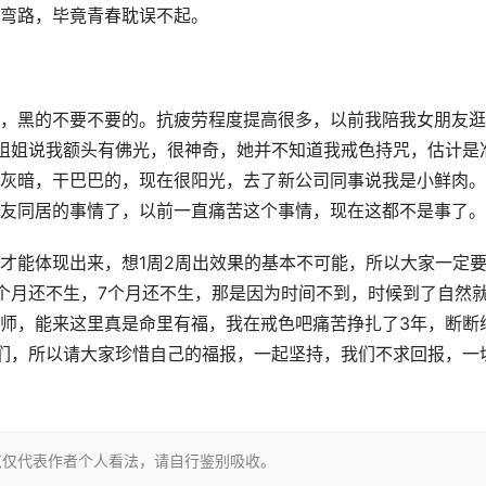
弯路，毕竟青春耽误不起。
，黑的不要不要的。抗疲劳程度提高很多，以前我陪我女朋友逛
姐姐说我额头有佛光，很神奇，她并不知道我戒色持咒，估计是
灰暗，干巴巴的，现在很阳光，去了新公司同事说我是小鲜肉。
友同居的事情了，以前一直痛苦这个事情，现在这都不是事了。
才能体现出来，想1周2周出效果的基本不可能，所以大家一定
个月还不生，7个月还不生，那是因为时间不到，时候到了自然
师，能来这里真是命里有福，我在戒色吧痛苦挣扎了3年，断断
们，所以请大家珍惜自己的福报，一起坚持，我们不求回报，一
点仅代表作者个人看法，请自行鉴别吸收。