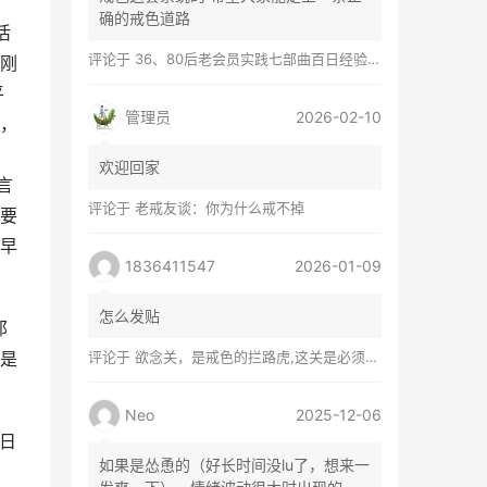
确的戒色道路
活
评论于
36、80后老会员实践七部曲百日经验谈兼苦口忠言
刚
平
管理员
2026-02-10
，
，
欢迎回家
言
评论于
老戒友谈：你为什么戒不掉
是要
早
1836411547
2026-01-09
怎么发贴
那
是
评论于
欲念关，是戒色的拦路虎,这关是必须过的
Neo
2025-12-06
日
如果是怂恿的（好长时间没lu了，想来一
，