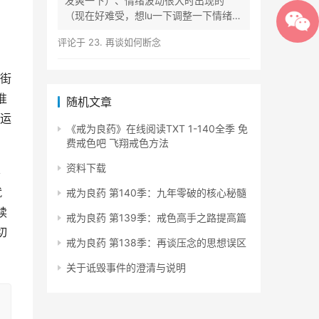
发爽一下）、情绪波动很大时出现的
（现在好难受，想lu一下调整一下情绪）
等...
评论于
23. 再谈如何断念
街
准
随机文章
运
《戒为良药》在线阅读TXT 1-140全季 免
费戒色吧 飞翔戒色方法
资料下载
要
就
戒为良药 第140季：九年零破的核心秘髓
续
戒为良药 第139季：戒色高手之路提高篇
切
戒为良药 第138季：再谈压念的思想误区
关于诋毁事件的澄清与说明