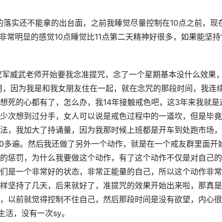
的落实还不能拿的出台面，之前我睡觉尽量控制在10点之前，现
非常明显的感觉10点睡觉比11点第二天精神好很多，如果能坚持1
初汉军威武老师开始要我念准提咒，念了一个星期基本没什么效果
么用，因为我是和我女朋友住在一起，就在念咒的那段时间，我连续
想死的心都有了，怎么办，我14年接触戒色吧，这3年来我就是
少次想到过分手，女人可以说是戒色过程中的一道坎，但是毕竟
法，我加大了持诵量，因为我那时候上班都是开车到处跑市场，
00多遍。然后我还做了另外一个动作，就是在一个戒友群里面开
的惩罚，为什么我要做这个动作，有了这个动作不仅是对自己的
们是一个非常好的状态，非常正能量的自己，所以这个动作非常
样坚持了几天，后来就好了，准提咒的效果开始出来啦，那真是
，以前就觉得控制不住自己，然后那段时间是没有欲望，内心很
生活，没有一次sy。