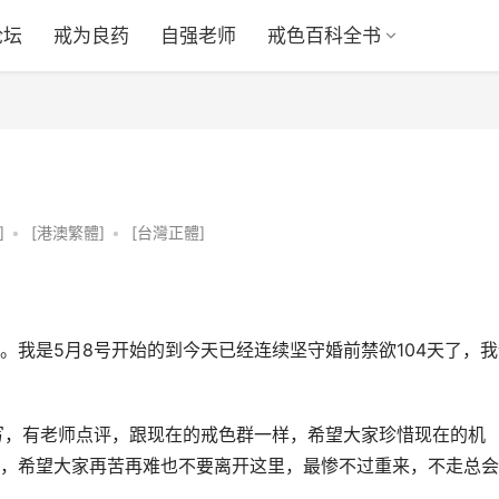
论坛
戒为良药
自强老师
戒色百科全书
]
•
[港澳繁體]
•
[台灣正體]
。我是5月8号开始的到今天已经连续坚守婚前禁欲104天了，我
写，有老师点评，跟现在的戒色群一样，希望大家珍惜现在的机
，希望大家再苦再难也不要离开这里，最惨不过重来，不走总会