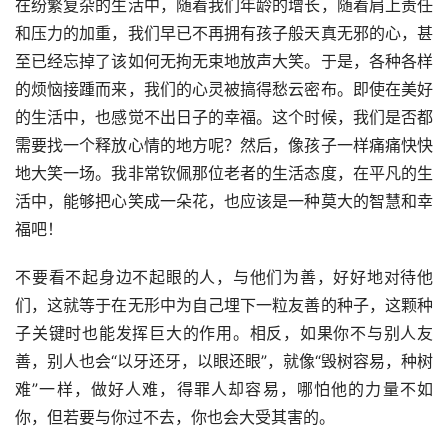
在纷繁复杂的生活中，随着我们年龄的增长，随着肩上责任
和压力的加重，我们早已不再拥有孩子般天真无邪的心，甚
至已经忘掉了该如何无拘无束地放声大笑。于是，各种各样
的烦恼接踵而来，我们的心灵被搞得愁云密布。即使在美好
的生活中，也感觉不出日子的幸福。这个时候，我们是否都
需要找一个释放心情的地方呢？然后，像孩子一样痛痛快快
地大笑一场。我非常钦佩那位老者的生活态度，在平凡的生
活中，能够把心笑成一朵花，也应该是一种莫大的智慧和幸
福吧！
不要看不起身边不起眼的人，与他们为善，好好地对待他
们，这就等于在无形中为自己埋下一粒友善的种子，这颗种
子关键时也能发挥巨大的作用。相反，如果你不与别人友
善，别人也会“以牙还牙，以眼还眼”，就像“毁树容易，种树
难”一样，做好人难，得罪人却容易，哪怕他的力量不如
你，但若要与你过不去，你也会大受其害的。