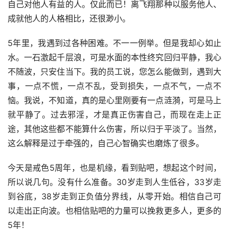
自己对他人有益的人。仅此而已！离飞翔那种以服务他人、
成就他人的人格相比，还很渺小。
5年里，我遇到过各种困难。不一一例举。但是我却心如止
水。一石激起千层浪，可是水面的本性终究回归平静，我心
不随波，只安住当下。我的员工说，您怎么能做到，遇到大
事，一点不慌，一点不乱，受到损失，一点不气，一点不
恼。我说，不知道，真的是心里刚要有一点涟漪，可是马上
就平静了。过去邪淫，才是真正伤害自己，而现在走上正
途，其他这些都不能算什么伤害，所以归于平淡了。当然，
这么解释是过于牵强的，自己心智确实也磨炼了很多。
今天是戒色5周年，也是机缘，看到贴吧，想起这个时间，
所以说几句。没有什么准备。30岁走到人生低谷，33岁走
到谷底，38岁走到正负值分界线，从零开始。相信自己可
以走出正向波。也相信贴吧的力量可以挽救更多人，更多的
5年！