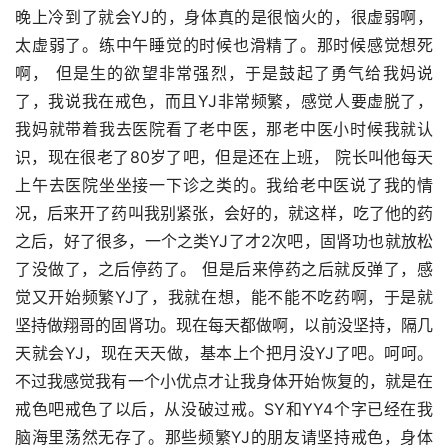
晚上冷到了就会YJ的，身体真的是很恼火的，很虚弱啊，
太虚弱了。练中午睡觉的时候也滑精了。那时候感觉想死
啊， 但是生的欲望非常强烈，于是鼓起了勇气给我妈说
了，我说我在戒色，而且YJ非常频繁，感觉人要虚脱了， 
我妈就带着我去医院看了老中医，那老中医小时候我就认
识，现在很老了80岁了吧，但是还在上班， 院长叫他每天
上午去医院坐坐接一下诊之类的。我给老中医说了我的情
况，后来开了药叫我别紧张，会好的，就这样，吃了他的药
之后，好了很多，一个之类YJ了才2次吧，固肾功也就放松
了没做了，之后停药了。 但是后来停药之后就反弹了，感
觉又开始频繁YJ了，我就在想，能不能不吃药啊，于是就
坚持做翔哥的固肾功。现在每天都做啊，以前没坚持，隔几
天就会YJ，现在天天做，基本上个把月没YJ了吧。呵呵。
不过我感觉我有一个小优点才让我身体开始恢复的，就是在
戒色吧戒色了以后，从没破过戒。SY和YY4个字已经在我
脑海里荡然无存了。那些频繁YJ的朋友请坚持戒色，身体