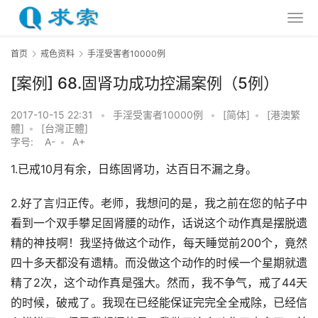
首页
戒色资料
手淫受害者10000例
[案例] 68.固肾功成功控漏案例（5例）
2017-10-15 22:31
•
手淫受害者10000例
•
[简体]
•
[港澳繁
體]
•
[台灣正體]
字号:
A-
•
A+
1.已戒10月有余，日练固肾功，达百日不漏之身。
2.好了言归正传。老师，我想问的是，我之前在您的帖子中
看到一个双手攀足固肾腰的动作，话说这个动作真是摆脱遗
精的神技啊！我坚持做这个动作，每天睡觉前200个，竟然
四十多天都没有遗精。而没做这个动作的时候一个星期就遗
精了2次，这个动作真是强大。然而，我不争气，戒了44天
的时候，破戒了。我现在已经能保证完完全全戒除，已经信