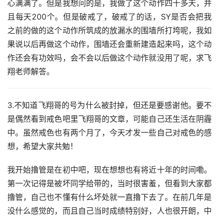
心满满了。但是我想问的是，我做了这个动作四十多天，并
且每天200个。但是破戒了，破戒了的话，SY是否会把我
之前的做的这个动作所筑成的放漏水的围墙所打垮呢，我如
果说以后再做这个动作，围墙还会重新建造起来吗，这个动
作还会有功效吗，会不会以后做这个动作就没用了呢，求飞
翔老师解答。
3.不知道飞翔哥的号为什么被封掉，但还是要感谢他。要不
是偶然看到戒色吧里飞翔哥的文章，可能自己还生活在阴霾
中。虽然戒色也有两个月了，今天才发一些自己对戒色的感
想，希望大家共勉！
我开始撸管是在初中吧，现在想想也有将近十年的时间嘞。
第一次记得是被坏同学给带的，当时很害羞，但看到大家都
撸管，自己也不懂有什么坏处就一直撸下去了。在前几年是
没什么感觉的，而且自己当时成绩特别好，人也很开朗，中