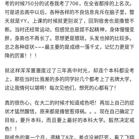
考的时候750分的试卷我考了706，在全省都排的上名次。
可是进去高中以后，各种各样的不良信息充斥在脑子里，整
天就是YY，上课的时候就更别说了，回到宿舍也是撸管不
断。当时还经常运动，但感觉总是提不起精神，身体慢慢变
胖，身高也不再长了。思想更是猥琐，头发也掉的比较多。
总之各种症状~~~最主要的是成绩一落千丈，记忆力更是下
降的厉害！！！
就这样浑浑噩噩度过了三年高中时光，却连个本科都没考
上，那些当时比我差的多的同学好几个都考上了名牌大学，
这让我情何以堪啊！每次见他们，想死的心都有了！
真的很伤心，在大二的时候才知道戒色吧！再加上自己的症
状才猛然醒悟，原来都是撸管惹得祸。。。现在自己确定了
目标，要升本科，而且要上最好的本科大学。毅然决定戒
色！！
刚戒色的第一个月，遗精了8次，差点没被吓死，看了飞翔