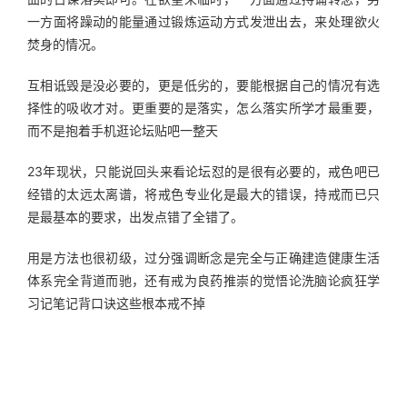
一方面将躁动的能量通过锻炼运动方式发泄出去，来处理欲火
焚身的情况。
互相诋毁是没必要的，更是低劣的，要能根据自己的情况有选
择性的吸收才对。更重要的是落实，怎么落实所学才最重要，
而不是抱着手机逛论坛贴吧一整天
23年现状，只能说回头来看论坛怼的是很有必要的，戒色吧已
经错的太远太离谱，将戒色专业化是最大的错误，持戒而已只
是最基本的要求，出发点错了全错了。
用是方法也很初级，过分强调断念是完全与正确建造健康生活
体系完全背道而驰，还有戒为良药推崇的觉悟论洗脑论疯狂学
习记笔记背口诀这些根本戒不掉