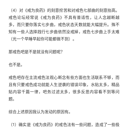
（4）对《戒为良药》的刻意挖苦和对戒色七部曲的刻意抬高。
戒色论坛经常说《戒为良药》不具有普适性，让人念越断越
多，而只要你落实七步曲，戒色状态天数就能大幅提升。殊不
知有一些人选择践行七步曲依然没戒掉，戒色七步曲上手太难
（光一个早睡早起你可能都做不到）。
那戒色吧是不是就没有问题呢？
也不是。
戒色吧存在主流戒色法观心断念有些方面也生活联系不够，而
且有只要戒色成功就能人生逆袭的错误印象，水贴太多，精品
贴内容千篇一律，吧务过滤太多，很多反思内容看不到等问
题。
综合上述原因我认为发动的原因有。
（1）确实是《戒为良药》的戒色法有一些问题，造成了一些极