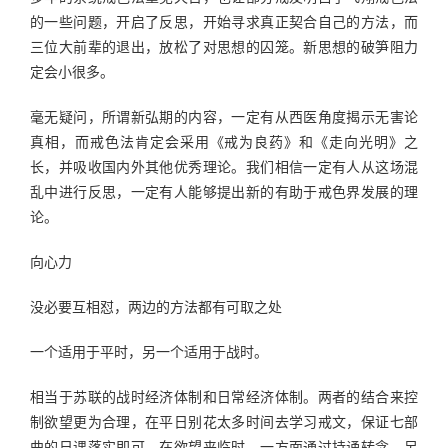
的一些问题，开启了反思，开始寻求真正契合自己的方法，而
三位大前辈的退出，放松了对思想的囚笼。新思想的破笋阻力
定会小很多。
毫无疑问，所谓新弘期的内容，一定有从西医角度揭示无害论
真相，而戒色法肯定会采用《戒为良药》和《走向光明》之
长，并吸收国内外其他优秀理论。我们相信一定有人从这场混
乱中进行反思，一定有人能够提出新的有助于戒色界发展的理
论。
向心力
没必要互相怼，两边的方法都有可取之处
一个适用于平时，另一个适用于战时。
相当于苏联的战时经济体制和日常经济体制。两者的结合来控
制欲望更为合理，在平日别花太多时间去学习戒文，保证七部
曲的日课落实即可。在欲望来临时，一方面通过持诵转念，另