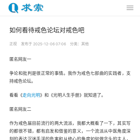
如何看待戒色论坛对戒色吧
正视
发布于 2025-12-06 07:06
分类：
其他
匿名网友一
争论和批判是很正常的事情。我作为戒色七部曲的实践者，支
持戒色论坛。
看看《
走向光明
》和《光明人生手册》就知道了。
匿名网友二
作为戒色届目前流行的两大流派，我都大概看了一下，其实写
的都很不错，都有启发和借鉴的意义，一个流派从中医角度深
刻的表达沉迷手淫的危害和从修心的角度如何做念头的主人，