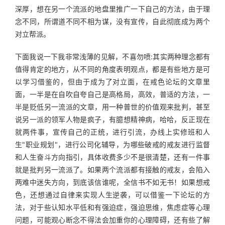
深厚，想在另一个流派的地盘里推广一下自己的方法，由于理
念不同，所谓道不同不相为谋，没有宣传，自此彻底成为两个
对立帮派。
下面我说一下我非常浅薄的见解，不喜勿喷:其实两种理念都有
值得肯定的地方，从不同的角度表明观点，都是有些地方是可
以学习借鉴的，但由于成为了对立面，在戒色论坛的文章里
面，一半是在自吹自夸自己是高格局，高效，普适的方法，一
半是贬低另一流派的文章，用一种普世的价值观来批判，甚至
说另一派的领军人物是疯子，有臆想精神病，哈哈，反正现在
就两件事，宣传自己的正统，进行引流，办线上实修班和人
生"职业规划"，进行公司化辅导，为哪些破戒的戒友进行监督
和人生奋斗方向指引，具体收费多少不是很清楚，还有一件事
就是批判另一流派了。如果两个流派都有接触的戒友，会陷入
两难中迷失方向，到底该信谁呢，全信书不如无书！如果想戒
色，还想通过自律来实现人生逆袭，可以借鉴一下论坛的方
法，对于些认知水平低和有强迫症，强迫思维，焦虑症等心理
问题，可能观心断念不得法会加重你的心理障碍，还有些了解