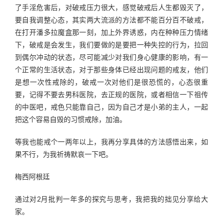
了手淫危害后，对破戒压力很大，感觉破戒后人生都毁灭了，
要自我调整心态，其实两大流派的方法都不能百分百不破戒，
在打开潘多拉魔盒那一刻，加上外界诱惑，内在种种压力情绪
下，破戒是会发生，我们要做的是要把一种失控的行为，拉回
到偶尔冲动的状态，尽可能减少对我们身心健康的影响，有一
个正常的生活状态，对于那些身体已经出现问题的戒友，他们
是想一次性戒除的，破戒一次对他们是很恐慌的，心态很重
要，记得不要去男科医院，去正规的医院，或者相信一下祖传
的中医吧，戒色只能靠自己，因为自己才是小弟的主人，一起
把这个容易自毁的习惯戒除，加油。
等我也能戒个一两年以上，我再分享具体的方法感悟出来，如
果不行，为我祈祷默哀一下吧。
梅西阿根廷
通过对2月批判一年多的探究与思考，我把我的拙见分享给大
家。