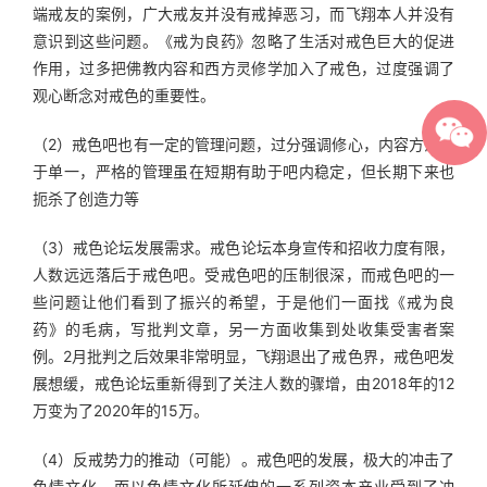
端戒友的案例，广大戒友并没有戒掉恶习，而飞翔本人并没有
意识到这些问题。《戒为良药》忽略了生活对戒色巨大的促进
作用，过多把佛教内容和西方灵修学加入了戒色，过度强调了
观心断念对戒色的重要性。
（2）戒色吧也有一定的管理问题，过分强调修心，内容方法过
于单一，严格的管理虽在短期有助于吧内稳定，但长期下来也
扼杀了创造力等
（3）戒色论坛发展需求。戒色论坛本身宣传和招收力度有限，
人数远远落后于戒色吧。受戒色吧的压制很深，而戒色吧的一
些问题让他们看到了振兴的希望，于是他们一面找《戒为良
药》的毛病，写批判文章，另一方面收集到处收集受害者案
例。2月批判之后效果非常明显，飞翔退出了戒色界，戒色吧发
展想缓，戒色论坛重新得到了关注人数的骤增，由2018年的12
万变为了2020年的15万。
（4）反戒势力的推动（可能）。戒色吧的发展，极大的冲击了
色情文化，而以色情文化所延伸的一系列资本产业受到了冲