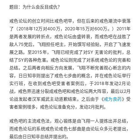
题目：为什么会反目成仇？
戒色论坛的创立时间比戒色吧早，但在后来的戒色潮流中衰落
了（2018年12万对400万，2020年15万对600万。）2011年
是两者发展的转折点，戒色论坛由盛转衰，而戒色吧在战胜了
敌人75党后，飞翔担任吧主，开始馔写经验贴，开启了飞速发
展之路。至2015年，飞翔已经完成了对SY 无害论的批判，总
结了SY的各种危害。戒色论坛则完成了对系统戒色论的完善和
总结。之后两者向相反方向发展，飞翔不断完善观心断念的内
容，日日知非则提出了戒色七步曲的概念，并在戒色论坛举行
实行班，在收到戒色吧受害者案例后，于2018年发动2月论
战，戒色界迅速分裂成戒色吧和戒色论坛两大阵容，最后以2月
论战发起者汉军威武主动道歉结束。之后由于《
戒为良药
》受
害者案例增多，戒色论坛准备充分，发动2月批判。
戒色吧的主流戒色法，观心锻炼是由飞翔一人提炼出并总结，
而戒色论坛的系统戒色论戒色七部曲是由论坛众多元老提出，
最后由日日知非总结并提出的。