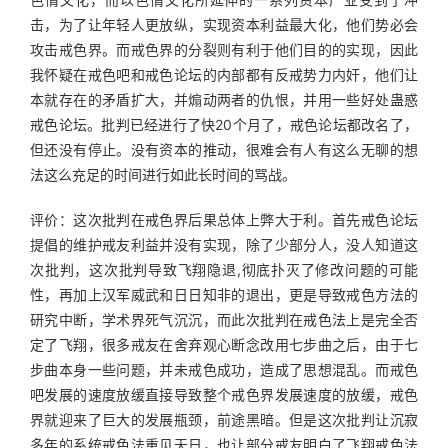
击，为了让年轻人更放纵，实现资本利益最大化，他们势必会
攻击戒色界。而戒色界的分裂则有利于他们目的的实现，因此
我怀疑在戒色吧和戒色论坛的内部都有反戒势力内奸，他们让
本就存在的矛盾扩大，并煽动两者的仇恨，并用一些好处蛊惑
戒色论坛。批判已经进行了快20个月了，戒色论坛都改名了，
但还没有停止。没有资本的推动，很难会有人有这么无聊的想
法这么充足的时间进行如此长时间的骂战。
评价：这次批判在戒色界后果总体上弊大于利。首先戒色论坛
提倡的维护戒友利益并没有实现，除了少部分人，没人知道这
次批判，这次批判导致飞翔隐退,彻底扑灭了修改问题的可能
性，再加上汉军威武和日日知非的退出，更是导致戒色方法的
研究中断，学术界死气沉沉，而此次批判在戒色法上是完全否
定了飞翔，很多戒友在舍弃观心断念改用七步曲之后，由于七
步曲本身一些问题，并未戒色成功，造成了思想混乱。而戒色
吧发展的速度放缓直接导致整个戒色界发展速度的放缓，戒色
界就迎来了巨大的发展瓶颈，前途黑暗。但是这次批判让沉寂
多年的系统戒色法重见天日，也让部分戒友明白了飞翔戒色法