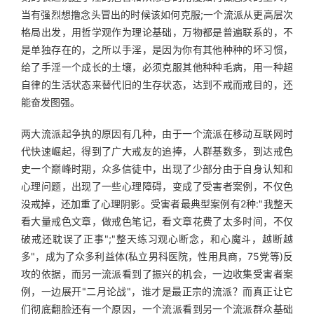
当有强烈想撸念头冒出的时候该如何克服;一个流派从更高层次
格局出发，用哲学观作为理论基础，万物都是普遍联系的，不
是单独存在的，之所以手淫，是因为你有其他种种的坏习惯，
给了手淫一个成长的土壤，必须克服其他种种毛病，用一种超
自律的生活状态来替代旧的生存状态，达到不戒而戒目的，还
能奋发图强。
两大流派起争执的原因有几种，由于一个流派在移动互联网时
代快速崛起，得到了广大戒友的追捧，人群基数多，到达戒色
史一个巅峰时期，众多信徒中，出现了少部分由于自身认知和
心理问题，出现了一些心理障碍，变成了受害者案例，不仅色
没戒掉，还加重了心理阴影。受害者最典型案例有2种:"我整天
看大量戒色文章，做戒色笔记，看文章花费了太多时间，不仅
破戒还耽误了正事";"整天练习观心断念，和心魔斗，越断越
多"，成为了众多利益体(私立男科医院，性用具商，75党等)反
攻的依据，而另一流派看到了振兴的机会，一边收集受害者案
例，一边展开"二月论战"，谁才是最正宗的流派？而真正让它
们彻底翻脸还有一个原因，一个流派看到另一个流派群众基础