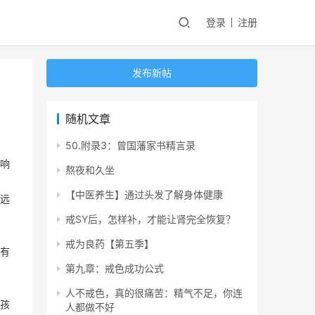
登录
注册
发布新帖
随机文章
50.附录3：曾国藩家书精言录
响
熬夜和久坐
【中医养生】通过头发了解身体健康
远
戒SY后，怎样补，才能让肾完全恢复？
戒为良药【第五季】
有
第九章：戒色成功公式
人不戒色，真的很痛苦：精气不足，你连
孩
人都做不好