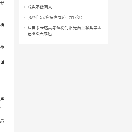
健
戒色不做闲人
[案例] 57.痤疮青春痘（112例）
括
从自杀未遂高考落榜到阳光向上拿奖学金-
记400天戒色
养
担
淫
。
愚