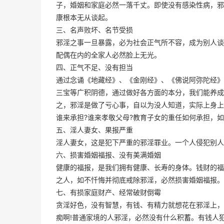
子，婚姻和家庭必然一落千丈。即使没有感染性病，邪
康根本无从谈起。
三、名声败坏、名节受损
邪淫之事一旦暴露，必为社会正气所不容，成为别人谈
配偶在内的全家人必然脸上无光。
四、正气不足、没有担当
通过念诵《地藏经》、《金刚经》、《佛说阿弥陀经》
三宝等广积阴德，通过做好各方面的本分，我们能养成
之，邪淫是做了亏心事，自以为没人知道，实际上身上
谁来承担?谁来孝敬父母?教育子女的重任如何承担，如
五、淫人妻女、果报严重
淫人妻女，这是犯下严重的邪淫罪业。一个人侵犯别人
六、损害婚姻福报、没有美满婚姻
健康的福报，是我们拥有健康、长寿的身体。钱财的福
之人，如不忏悔并彻底戒除邪淫，必然损害婚姻福报。
七、有损家庭财产、经常破财倒霉
贪淫好色，没有智慧，有钱、有精力就想花在邪淫上，
痴啊!普通家境的人邪淫，必然没有什么积蓄。有钱人