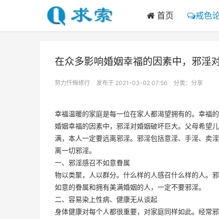
首页
戒色
在众多影响婚姻幸福的因素中，邪淫
努力忏悔修行
发布于 2021-03-02 07:56
分类：
分享
幸福温暖的家庭是每一位在家人都渴望拥有的。幸福的
婚姻幸福的因素中，邪淫对婚姻破坏巨大。父母希望儿
满，本人一定要远离邪淫。邪淫包括意淫、手淫、卖淫
离一切邪淫。
一、邪淫感召不如意眷属
物以类聚，人以群分。什么样的人感召什么样的人。邪
如意的眷属和拥有美满婚姻的人，一定不要邪淫。
二、容易染上性病、健康无从谈起
身体健康对每个人都很重要，对家庭同样如此。经常邪