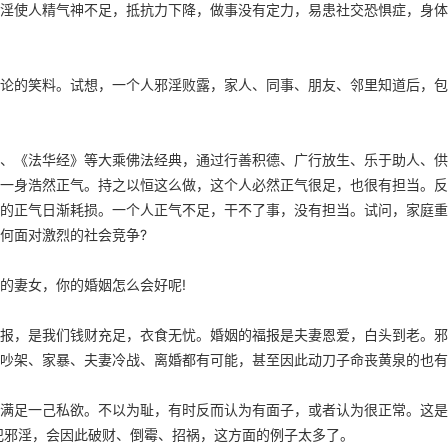
淫使人精气神不足，抵抗力下降，做事没有定力，易患社交恐惧症，身体
论的笑料。试想，一个人邪淫败露，家人、同事、朋友、邻里知道后，包
、《法华经》等大乘佛法经典，通过行善积德、广行放生、乐于助人、供
一身浩然正气。持之以恒这么做，这个人必然正气很足，也很有担当。反
的正气日渐耗损。一个人正气不足，干不了事，没有担当。试问，家庭重
何面对激烈的社会竞争?
的妻女，你的婚姻怎么会好呢!
报，是我们钱财充足，衣食无忧。婚姻的福报是夫妻恩爱，白头到老。邪
吵架、家暴、夫妻冷战、离婚都有可能，甚至因此动刀子命丧黄泉的也有
满足一己私欲。不以为耻，有时反而认为有面子，或者认为很正常。这是
犯邪淫，会因此破财、倒霉、招祸，这方面的例子太多了。