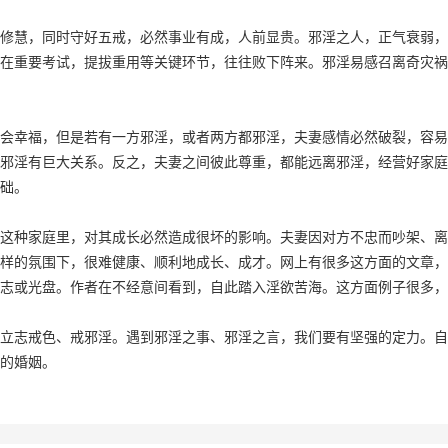
修慧，同时守好五戒，必然事业有成，人前显贵。邪淫之人，正气衰弱，
在重要考试，提拔重用等关键环节，往往败下阵来。邪淫易感召离奇灾祸
会幸福，但是若有一方邪淫，或者两方都邪淫，夫妻感情必然破裂，容易
邪淫有巨大关系。反之，夫妻之间彼此尊重，都能远离邪淫，经营好家庭
础。
这种家庭里，对其成长必然造成很坏的影响。夫妻因对方不忠而吵架、离
样的氛围下，很难健康、顺利地成长、成才。网上有很多这方面的文章，
志或光盘。作者在不经意间看到，自此踏入淫欲苦海。这方面例子很多，
立志戒色、戒邪淫。遇到邪淫之事、邪淫之言，我们要有坚强的定力。自
的婚姻。