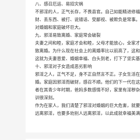
八、感召厄运、易招灾祸
不邪淫的人，正气长存，不畏县官。自己如能精进修福
财、丢东西、被打、说错话、受鄙视、被欺负是常事。
对婚姻和家庭破坏巨大。
九、邪淫易致离婚、家庭常会破裂
夫妻之间和睦，家庭才会和睦，父母才能放心，全家才
致离婚。为什么现在社会上的离婚率比以前高了，这和
这就为夫妻恩爱、婚姻幸福、白头到老，打下了坚实基
十、邪淫对子女造成恶劣影响
邪淫之人，正气不足，身不正自然言不正。子女生活在
婚。家庭因邪淫而破财，感召不顺。他们的下一代在这
者在其青少年时期，爸妈多数感情不好，家里有淫秽杂
训很深刻。
作为在家人，我们清楚了邪淫对婚姻的巨大危害，就要
远离邪淫，也要多劝别人远离邪淫，以此成就幸福美满