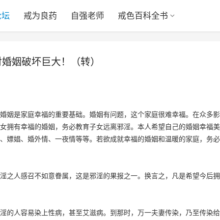
论坛
戒为良药
自强老师
戒色百科全书
对婚姻破坏巨大！（转）
婚姻是家庭幸福的重要基础。婚姻有问题，这个家庭很难幸福。在众多影
女拥有幸福的婚姻，务必教育子女远离邪淫。本人希望自己的婚姻幸福美
、嫖娼、婚外情、一夜情等等。若欲成就幸福的婚姻和温暖的家庭，务必
淫之人感召不如意眷属，这是邪淫的果报之一。换言之，凡是希望今后拥
淫的人容易染上性病，甚至艾滋病。到那时，万一夫妻传染，乃至传染给