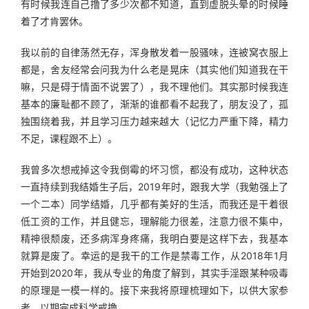
有时候我连自己撸了多少次都不知道，直到虚脱头晕的时候睡
着了才肯罢休。
我以前的自律荡然无存，浑身散发着一股骚味，连被窝衣服上
都是，舍友经常会问我为什么老是晃床（其实他们知道我在干
嘛，只是碍于情面不说罢了），我不理他们。其实那时候我连
基本的廉耻都不顾了，渐渐的谁都看不起我了，朋友没了，孤
独围绕着我，并且学习压力越来越大（记忆力严重下降，精力
不足，课程跟不上）。
我曾多次想戒掉这令我倒霉的坏习惯，都没有成功，这种状态
一直持续到我结婚生子后，2019年时，跟我大学（我勉强上了
一个二本）同学结婚，几乎都有美好的生活，而我还是干着很
低工资的工作，并且健忘，理解能力很差，注意力很不集中，
精神很颓废，还多病浑身疼痛，我明白要是这样下去，我基本
就算是废了。幸运的是我干的工作是禁毒工作，从2018年1月
开始到2020年，我从专业的角度了解到，其实手淫跟某种吸毒
的原理是一模一样的。接下来我将原理梳理如下，以供大家参
考，以期完成科学戒撸。