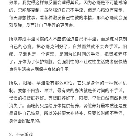
效果。我觉得这样做反而会适得其反。因为心瘾是不可能戒除
的，只能够克制。虽然强迫自己不手淫，但是心瘾没有克制，
每天都想性事，看各种激发自己性欲的事情，那么心瘾就会强
烈反弹，反而让自己手淫的更厉害。
所以养成手淫习惯的人不应该强迫自己不手淫，而是练习克制
自己的心瘾，把心瘾克制好了，自然而然就不会去手淫。阳
痿、早泄也是一个道理，是因为长时间的手淫，把肾脏弄坏
了，身体为了保护肾脏，会强制性的不让过性生活或者很快结
束性生活来达到保护身体的作用。
所以，阳痿、早泄没有那么可怕，它只是身体的一种保护机
制。要想不阳痿、早泄，最有效的办法就是长时间的不手淫，
慢慢的把肾脏养好。等肾脏养好了，阳痿、早泄自然而然也就
消失了。而吃药只是给身体提供营养，肾脏养好最本质还是要
靠肾脏自己恢复，所以没必要大补特补，只要长时间不手淫，
身体会好起来的。
2、不玩游戏