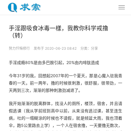
手淫跟吸食冰毒一樣，我教你科学戒撸
（转）
努力忏悔修行
发布于 2020-06-23 08:42
分类：
分享
手淫成瘾80%是由多巴胺引起，20%由内啡肽造成
今年31岁的我，回想起2007年的一个夏天，那是心魔入驻我青
春的一天。前一两年，撸的时候很刺激，很舒服，很带劲，一
天两到三次，渐渐的那种刺激劲减退了。
我开始渐渐的脱离群体，找没人的厕所，楼顶，宿舍，并且请
假逃课（我从学前班到高中以前，从来没有逃过课，甚至连生
病，吐的一塌糊涂的时候也不请假，就是倾盆大雨，我也顶着
伞，跑5公里路去上学），一个人在宿舍撸，一天要撸无数次，