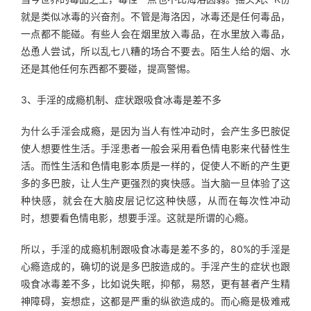
就是类似冰毒的兴奋剂。不管是海洛因，冰毒还是任何毒品，
一点都不能碰。有些人会在烟里放入毒品，在水里放入毒品，
怂恿人尝试，所以乱七八糟的场合不要去。陌生人给的烟、水
还是其他任何东西都不要碰，提高警惕。
3、手淫的成瘾机制、症状跟吸食冰毒是差不多
为什么手淫会成瘾，是因为当人有性冲动时，会产生多巴胺促
使人想要性生活。手淫患者一般会采用看色情电影来代替性生
活。而性生活和色情电影本质是一样的，促使人不断的产生更
多的多巴胺，让人生产更强烈的爽快感。当大脑一旦体验了这
种快感，就会在大脑皮层记忆这种快感，从而在每次性冲动
时，想要看色情电影，想要手淫。这就是所谓的心瘾。
所以，手淫的成瘾机制跟吸食冰毒是差不多的，80%的手淫是
心瘾造成的，确切的说是多巴胺造成的。手淫产生的症状也跟
吸食冰毒差不多，比如说失眠，抑郁，易怒，更有甚者产生精
神障碍，妄想症，这都是严重的纵欲造成的。而心瘾是极难戒