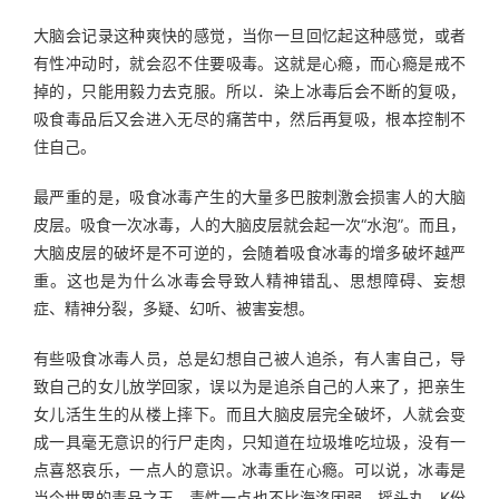
大脑会记录这种爽快的感觉，当你一旦回忆起这种感觉，或者
有性冲动时，就会忍不住要吸毒。这就是心瘾，而心瘾是戒不
掉的，只能用毅力去克服。所以．染上冰毒后会不断的复吸，
吸食毒品后又会进入无尽的痛苦中，然后再复吸，根本控制不
住自己。
最严重的是，吸食冰毒产生的大量多巴胺刺激会损害人的大脑
皮层。吸食一次冰毒，人的大脑皮层就会起一次“水泡”。而且，
大脑皮层的破坏是不可逆的，会随着吸食冰毒的增多破坏越严
重。这也是为什么冰毒会导致人精神错乱、思想障碍、妄想
症、精神分裂，多疑、幻听、被害妄想。
有些吸食冰毒人员，总是幻想自己被人追杀，有人害自己，导
致自己的女儿放学回家，误以为是追杀自己的人来了，把亲生
女儿活生生的从楼上摔下。而且大脑皮层完全破坏，人就会变
成一具毫无意识的行尸走肉，只知道在垃圾堆吃垃圾，没有一
点喜怒哀乐，一点人的意识。冰毒重在心瘾。可以说，冰毒是
当今世界的毒品之王，毒性一点也不比海洛因弱。摇头丸、K份