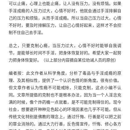
可以止痛，心理上也能止痛，让人没有压力，没有烦恼。如果
手淫成瘾的人压力过大，心情不好时，他就会通过手淫排解自
己的压力和烦恼，从而手淫成瘾。所以当自己压力过大，心情
不好时，要及时排解压力，让自己心情好起来，这样才不会控
制不住自己去手淫。
总之，只要克制心瘾，当压力过大，心情不好时能够自我调
节，是能够长时间不手淫，把身体恢复好的。希望大家一起努
力把身体恢复好。（以上部分内容摘自某位劝诫人员的原创）
编者按：此文作者从科学角度，分析了毒品与手淫成瘾的原
理、及其相似性，提供了一个认识色情的新角度。很有价值。
但文章作者认为性瘾不可能戒除，只能克制，这点小编不认
同。文章所提倡的克制也不是根本办法，因为当一个人淫念充
满的时候，像个炸药桶一点就着，是不可能克制得住的。现今
社会，想要避开种种见色起心的环境因素也几乎不可能。但从
传统文化特别是佛教的理念上，通过忏悔、行善是可以把之前
的罪业消除的。通过大力行善，反色情宣传，忏悔、修心各方