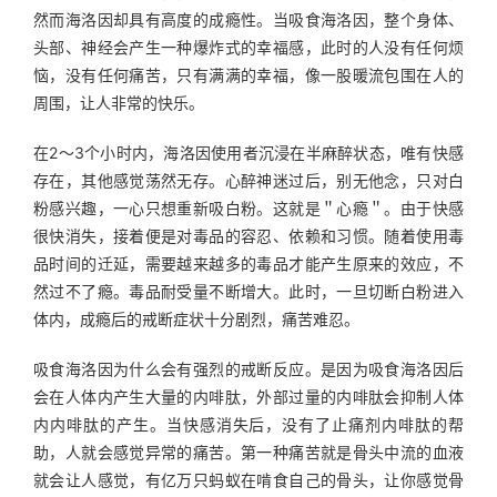
然而海洛因却具有高度的成瘾性。当吸食海洛因，整个身体、
头部、神经会产生一种爆炸式的幸福感，此时的人没有任何烦
恼，没有任何痛苦，只有满满的幸福，像一股暖流包围在人的
周围，让人非常的快乐。
在2～3个小时内，海洛因使用者沉浸在半麻醉状态，唯有快感
存在，其他感觉荡然无存。心醉神迷过后，别无他念，只对白
粉感兴趣，一心只想重新吸白粉。这就是＂心瘾＂。由于快感
很快消失，接着便是对毒品的容忍、依赖和习惯。随着使用毒
品时间的迁延，需要越来越多的毒品才能产生原来的效应，不
然过不了瘾。毒品耐受量不断增大。此时，一旦切断白粉进入
体内，成瘾后的戒断症状十分剧烈，痛苦难忍。
吸食海洛因为什么会有强烈的戒断反应。是因为吸食海洛因后
会在人体内产生大量的内啡肽，外部过量的内啡肽会抑制人体
内内啡肽的产生。当快感消失后，没有了止痛剂内啡肽的帮
助，人就会感觉异常的痛苦。第一种痛苦就是骨头中流的血液
就会让人感觉，有亿万只蚂蚁在啃食自己的骨头，让你感觉骨