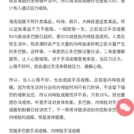
吸食毒品的无限循环当中。所以海洛因成瘾性也是极大的，极
少有人通过自力戒除。
海洛因属于阿片类毒品，吗啡，鸦片，大麻就是这类毒品。所
以这些毒品千万不能碰，一碰就毁一生。之前说过手淫成瘾
80%是由多巴胺引起的，那20%就是由内啡肽造成的。人类在
性生活中，性高潮时会产生大量的内啡肽来抑制之前大量产生
的多巴胺。这样做，一来是防止多巴胺过量分泌，二来是缓解
疲劳，让人心情愉悦。对于手淫成瘾患者来说，当压力过大，
心情不好时，就会通过手淫来释放压力，缓解心情。
所以，当人心情不好，也会造成手淫成瘾，这就是内啡肽成
瘾。因为性生活时分泌的内啡肽时间只有几秒钟，不会留下强
烈的戒断反应，所以内啡肽成瘾性并不高，只有20%。但也要
想办法戒除，毕竟手淫对身体有害。多巴胺、内啡肽对手淫的
成瘾机制都已经讲完了，下一章将详细讲述如何克制多巴胺、
内啡肽的成瘾，恢复身体健康。
克服多巴胺手淫成瘾、内啡肽手淫成瘾