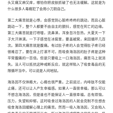
头又痛又麻又痒，哪怕你把皮肤抓破了也无法缓解。这就是为
什么很多人毒瘾犯了会用小刀割自己。
第二大痛苦就是心悸，会感觉到心脏咚咚咚的跳动，而且心脏
跳动一下，整个人都要不由自主的颤抖，感觉在死亡的边缘。
第三大痛苦就是打喷嚏，流鼻涕，浑身忽冷忽热，大夏天一下
子大汗淋漓，一下子感觉在冰窖里，要盖被窝，来回循环几百
次。第四大痛苦就是腹痛。有过肚子疼的人会觉得肚子疼已经
很难忍了，要在床上打滚不可，而吸食海洛因的肚子疼是这种
平常腹痛的一百倍。但是只要吸上一口海洛因，痛苦马上就消
失。没人可以抵抗这种戒断反应，就这样陷入了吸食毒品的无
限循环当中，可以说是人间地狱。
海洛因不仅体瘾大，心瘾也很严重。之前说过，内啡肽不仅能
止痛，还可以让人产生幸福感。如果人一直很幸福，那么可以
不想念海洛因，但是谁也不能保证人一直很幸福，总有烦恼，
压力，失望和抑郁，这时吸食过海洛因的人就会克制不住想去
吸食海洛因缓解心理上的痛苦。然而一吸入海洛因，又会陷入