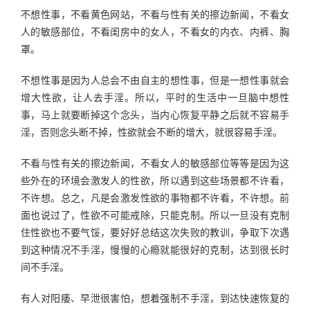
不想性事，不看黄色网站，不看与性有关的擦边新闻，不看女
人的敏感部位，不看闺房中的女人，不看女的内衣、内裤、胸
罩。
不想性事是因为人总会不由自主的想性事，但是一想性事就会
增大性欲，让人去手淫。所以，平时的生活中一旦脑中想性
事，马上就要断掉这个念头，当内心恢复平静之后就不容易手
淫，否则念头断不掉，性欲就会不断的增大，就很容易手淫。
不看与性有关的擦边新闻，不看女人的敏感部位等等是因为这
些外在的环境会激发人的性欲，所以遇到这些场景都不许看，
不许想。总之，凡是会激发性欲的事物都不许看，不许想。前
面也说过了，性欲不可能戒除，只能克制。所以一旦没有克制
住性欲也不要气馁，要好好总结这次失败的教训，争取下次遇
到这种情况不手淫，慢慢的心瘾就能很好的克制，达到很长时
间不手淫。
有人对阳痿、早泄很害怕，想着强制不手淫，到达快速恢复的