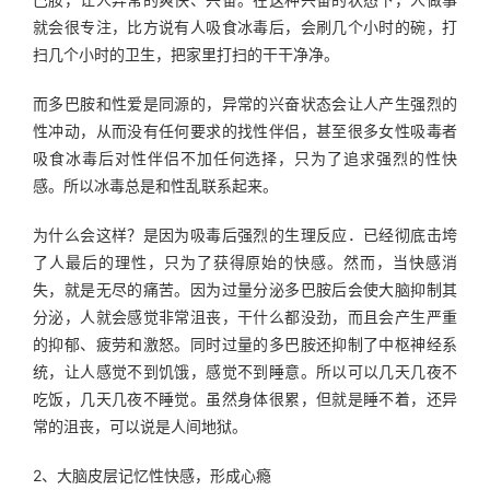
就会很专注，比方说有人吸食冰毒后，会刷几个小时的碗，打
扫几个小时的卫生，把家里打扫的干干净净。
而多巴胺和性爱是同源的，异常的兴奋状态会让人产生强烈的
性冲动，从而没有任何要求的找性伴侣，甚至很多女性吸毒者
吸食冰毒后对性伴侣不加任何选择，只为了追求强烈的性快
感。所以冰毒总是和性乱联系起来。
为什么会这样？是因为吸毒后强烈的生理反应．已经彻底击垮
了人最后的理性，只为了获得原始的快感。然而，当快感消
失，就是无尽的痛苦。因为过量分泌多巴胺后会使大脑抑制其
分泌，人就会感觉非常沮丧，干什么都没劲，而且会产生严重
的抑郁、疲劳和激怒。同时过量的多巴胺还抑制了中枢神经系
统，让人感觉不到饥饿，感觉不到睡意。所以可以几天几夜不
吃饭，几天几夜不睡觉。虽然身体很累，但就是睡不着，还异
常的沮丧，可以说是人间地狱。
2、大脑皮层记忆性快感，形成心瘾