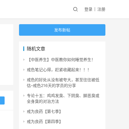
登录
注册
发布新帖
随机文章
【中医养生】中医教你如何睡觉养生！
戒色笔记心得，赶紧收藏起来！！！
戒色的好处从没有被夸大，甚至往往被低
估–戒色216天的学员的分享
专论十五：鸡鸡发臭、下阴臭、脚恶臭或
复
全身臭的对治方法
戒为良药【第七季】
戒为良药【第四季】