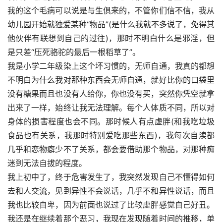
我的这个毛病可以说是与生俱来的，不管你们信不信，我从
幼儿园开始就独爱某种“物品”(是什么我就不多说了，免得其
他伙伴有联想到自己的过往)，那时不明白什么是邪淫，但
是只差“压死骆驼的最后一根稻草了”。
我是小学二年级染上这个坏习惯的，无师自通，我真的都想
不明白为什么我对那种东西会无师自通，就好比你的口袋里
没有糖果而且也没有人给你，你也没有买，突然你凭空就拿
出来了一样，始终让我无法理解。每个人体质不同，所以对
身体的损害程度也会不同。那时候人有点虚胖(和我吃垃圾
食品也有关系，我那时特别爱吃那些东西)，我每次自渎都
几乎和恋物癖少不了关系，都会要借助那个物品，对那种痴
迷到无法自拔的程度。
我上初中了，终于危害发生了，我突然发现自己不懂得如何
去和人交流，见到异性不会说话，几乎不和异性说话，而且
我也比较自卑，因为前面也说过了比较虚胖感觉自己好丑。
我还是在继续着那个恶习，我现在发现随着时间的推移，单