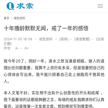
首页
戒色资料
十年撸龄默默无闻，戒了一年的感悟
2024-11-20 16:58
•
戒色资料
•
[简体]
•
[港澳繁體]
•
[台灣
正體]
字号:
A-
•
A+
我今年20了，刚好一年，滴水之恩当涌泉相报，做人的道
理比任何都重要，我算不上资历有多深，但是我要把自己的
心得体会写出来，我不能只顾着自己走上坡路而不管其他
人。
本人文笔不好，实在想不出有什么创意性的开头和结尾 ，
我下面要说的话都是肺腑之言，有缘的戒友我跪求你们认真
看完，这是我第一次发表文章，想到哪就写到哪里吧。