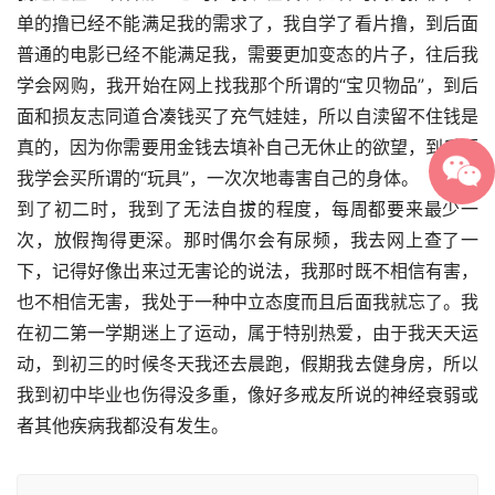
单的撸已经不能满足我的需求了，我自学了看片撸，到后面
普通的电影已经不能满足我，需要更加变态的片子，往后我
学会网购，我开始在网上找我那个所谓的“宝贝物品”，到后
面和损友志同道合凑钱买了充气娃娃，所以自渎留不住钱是
真的，因为你需要用金钱去填补自己无休止的欲望，到后面
我学会买所谓的“玩具”，一次次地毒害自己的身体。
到了初二时，我到了无法自拔的程度，每周都要来最少一
次，放假掏得更深。那时偶尔会有尿频，我去网上查了一
下，记得好像出来过无害论的说法，我那时既不相信有害，
也不相信无害，我处于一种中立态度而且后面我就忘了。我
在初二第一学期迷上了运动，属于特别热爱，由于我天天运
动，到初三的时候冬天我还去晨跑，假期我去健身房，所以
我到初中毕业也伤得没多重，像好多戒友所说的神经衰弱或
者其他疾病我都没有发生。