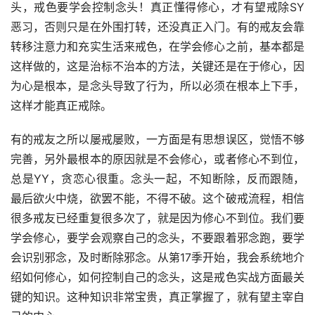
头，戒色要学会控制念头！真正懂得修心，才有望戒除SY
恶习，否则只是在外围打转，还没真正入门。有的戒友会靠
转移注意力和充实生活来戒色，在学会修心之前，基本都是
这样做的，这是治标不治本的方法，关键还是在于修心，因
为心是根本，是念头导致了行为，所以必须在根本上下手，
这样才能真正戒除。
有的戒友之所以屡戒屡败，一方面是有思想误区，觉悟不够
完善，另外最根本的原因就是不会修心，或者修心不到位，
总是YY，贪恋心很重。念头一起，不知断除，反而跟随，
最后欲火中烧，欲罢不能，不得不破。这个破戒流程，相信
很多戒友已经重复很多次了，就是因为修心不到位。我们要
学会修心，要学会观察自己的念头，不要跟着邪念跑，要学
会识别邪念，及时断除邪念。从第17季开始，我会系统地介
绍如何修心，如何控制自己的念头，这是戒色实战方面最关
键的知识。这种知识非常宝贵，真正掌握了，就有望主宰自