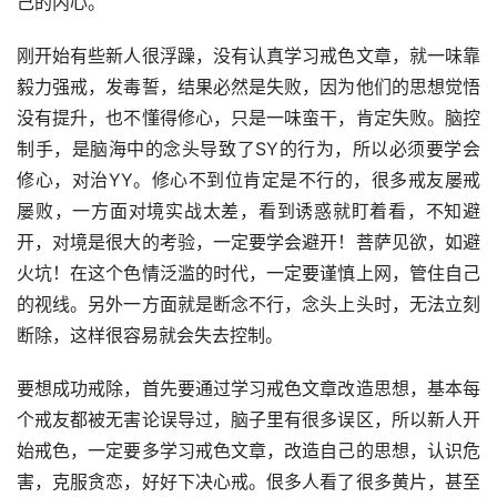
己的内心。
刚开始有些新人很浮躁，没有认真学习戒色文章，就一味靠
毅力强戒，发毒誓，结果必然是失败，因为他们的思想觉悟
没有提升，也不懂得修心，只是一味蛮干，肯定失败。脑控
制手，是脑海中的念头导致了SY的行为，所以必须要学会
修心，对治YY。修心不到位肯定是不行的，很多戒友屡戒
屡败，一方面对境实战太差，看到诱惑就盯着看，不知避
开，对境是很大的考验，一定要学会避开！菩萨见欲，如避
火坑！在这个色情泛滥的时代，一定要谨慎上网，管住自己
的视线。另外一方面就是断念不行，念头上头时，无法立刻
断除，这样很容易就会失去控制。
要想成功戒除，首先要通过学习戒色文章改造思想，基本每
个戒友都被无害论误导过，脑子里有很多误区，所以新人开
始戒色，一定要多学习戒色文章，改造自己的思想，认识危
害，克服贪恋，好好下决心戒。佷多人看了很多黄片，甚至