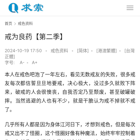
首页
戒色资料
戒为良药【第二季】
2024-10-19 17:50
•
戒色资料
•
[简体]
•
[港澳繁體]
•
[台灣
正體]
字号:
A-
•
A+
本人在戒色吧泡了一年左右，看见无数戒友的失败，很多戒
友每次都信誓旦旦地要戒，决心极大，没过多久就败下阵
来，破戒的人会很懊丧，自我否定乃至颓废，甚至破罐破
摔。当然逃避的人也有不少，就是干脆认为戒不掉就不戒
了。
几乎所有人都是因为身体江河日下，才想到戒色，但是每次
戒又出不了怪圈，这个怪圈好像有种魔法，始终牢牢控制着