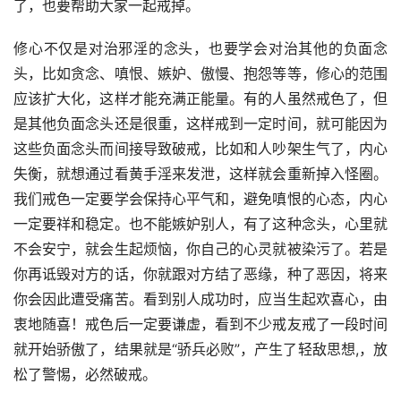
了，也要帮助大家一起戒掉。
修心不仅是对治邪淫的念头，也要学会对治其他的负面念
头，比如贪念、嗔恨、嫉妒、傲慢、抱怨等等，修心的范围
应该扩大化，这样才能充满正能量。有的人虽然戒色了，但
是其他负面念头还是很重，这样戒到一定时间，就可能因为
这些负面念头而间接导致破戒，比如和人吵架生气了，内心
失衡，就想通过看黄手淫来发泄，这样就会重新掉入怪圈。
我们戒色一定要学会保持心平气和，避免嗔恨的心态，内心
一定要祥和稳定。也不能嫉妒别人，有了这种念头，心里就
不会安宁，就会生起烦恼，你自己的心灵就被染污了。若是
你再诋毁对方的话，你就跟对方结了恶缘，种了恶因，将来
你会因此遭受痛苦。看到别人成功时，应当生起欢喜心，由
衷地随喜！戒色后一定要谦虚，看到不少戒友戒了一段时间
就开始骄傲了，结果就是“骄兵必败”，产生了轻敌思想,，放
松了警惕，必然破戒。