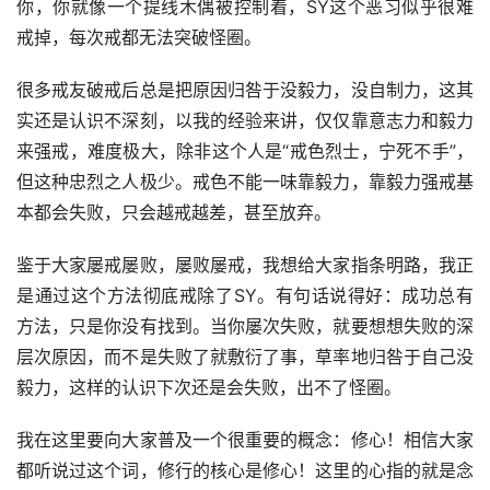
你，你就像一个提线木偶被控制着，SY这个恶习似乎很难
戒掉，每次戒都无法突破怪圈。
很多戒友破戒后总是把原因归咎于没毅力，没自制力，这其
实还是认识不深刻，以我的经验来讲，仅仅靠意志力和毅力
来强戒，难度极大，除非这个人是“戒色烈士，宁死不手”，
但这种忠烈之人极少。戒色不能一味靠毅力，靠毅力强戒基
本都会失败，只会越戒越差，甚至放弃。
鉴于大家屡戒屡败，屡败屡戒，我想给大家指条明路，我正
是通过这个方法彻底戒除了SY。有句话说得好：成功总有
方法，只是你没有找到。当你屡次失败，就要想想失败的深
层次原因，而不是失败了就敷衍了事，草率地归咎于自己没
毅力，这样的认识下次还是会失败，出不了怪圈。
我在这里要向大家普及一个很重要的概念：修心！相信大家
都听说过这个词，修行的核心是修心！这里的心指的就是念