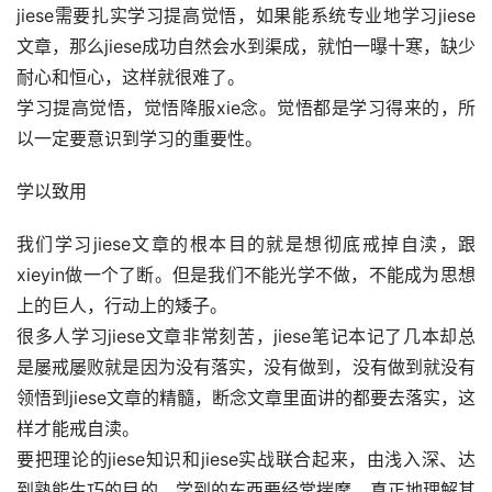
jiese需要扎实学习提高觉悟，如果能系统专业地学习jiese
文章，那么jiese成功自然会水到渠成，就怕一曝十寒，缺少
耐心和恒心，这样就很难了。
学习提高觉悟，觉悟降服xie念。觉悟都是学习得来的，所
以一定要意识到学习的重要性。
学以致用
我们学习jiese文章的根本目的就是想彻底戒掉自渎，跟
xieyin做一个了断。但是我们不能光学不做，不能成为思想
上的巨人，行动上的矮子。
很多人学习jiese文章非常刻苦，jiese笔记本记了几本却总
是屡戒屡败就是因为没有落实，没有做到，没有做到就没有
领悟到jiese文章的精髓，断念文章里面讲的都要去落实，这
样才能戒自渎。
要把理论的jiese知识和jiese实战联合起来，由浅入深、达
到熟能生巧的目的，学到的东西要经常揣摩，真正地理解其