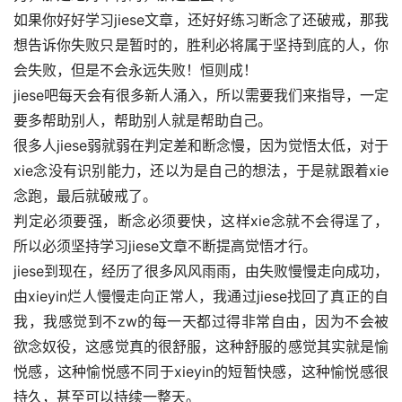
如果你好好学习jiese文章，还好好练习断念了还破戒，那我
想告诉你失败只是暂时的，胜利必将属于坚持到底的人，你
会失败，但是不会永远失败！恒则成！
jiese吧每天会有很多新人涌入，所以需要我们来指导，一定
要多帮助别人，帮助别人就是帮助自己。
很多人jiese弱就弱在判定差和断念慢，因为觉悟太低，对于
xie念没有识别能力，还以为是自己的想法，于是就跟着xie
念跑，最后就破戒了。
判定必须要强，断念必须要快，这样xie念就不会得逞了，
所以必须坚持学习jiese文章不断提高觉悟才行。
jiese到现在，经历了很多风风雨雨，由失败慢慢走向成功，
由xieyin烂人慢慢走向正常人，我通过jiese找回了真正的自
我，我感觉到不zw的每一天都过得非常自由，因为不会被
欲念奴役，这感觉真的很舒服，这种舒服的感觉其实就是愉
悦感，这种愉悦感不同于xieyin的短暂快感，这种愉悦感很
持久，甚至可以持续一整天。