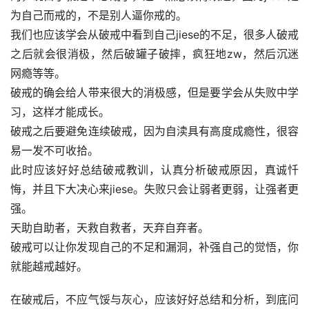
为自己而戒的，不是别人逼你戒的。
我们也应该学会从破戒中看到自己jiese的不足，很多人破戒
之后就会很消极，然后破罐子破摔，疯狂地zw，然后沉迷
网瘾等等。
破戒的确会给人带来很大的消极感，但是要学会从失败中学
习，这样才能成长。
破戒之后要避免连续破戒，因为自渎具有高度成瘾性，很容
易一发不可收拾。
此时应该好好总结破戒教训，认真分析破戒原因，真诚忏
悔，并且下大决心来jiese。失败只会让弱者更弱，让强者更
强。
天助自助者，天救自救者，天弃自弃者。
破戒可以让你发现自己的不足和漏洞，补强自己的觉悟，你
就能越戒越好。
在破戒后，不应气馁与灰心，应该好好总结和分析，到底问