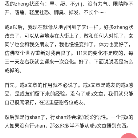
我的zheng状还有：早
、阳
、不yi j、没有力气、眼睛睁不
开、嗜睡、轻度社恐、脚臭、掉发、不长个······
戒s以后，我现在就像从地y回到了天t一样，好多zheng状
改善了，可以从容地走在大街上了，敢和任何人对视了，女
同学也会和我交朋友了，我也慢慢变帅了，体力也变好了，
仿佛整个世界重新对我善良了。111天的变化不是吹的，每
三十天左右我就会迎来一次变化。好了，下面说说我是怎么
戒掉的。
首先，戒s文章的作用就不必说了。戒s文章是戒友的戒s感
受，是戒友们留下来的经验。没有了戒s文章，我们就只能
自己摸爬滚打，在这里感谢各位戒友。
然后就是行shan了，行shan还会增加你的悟性。一个戒s的
人如果没有行shan，那么他多半不能从戒s文章悟到东西。