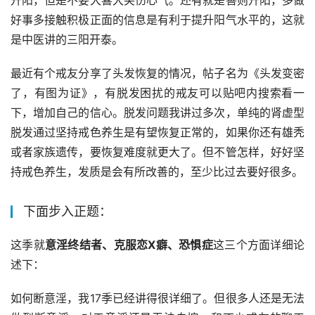
升阳，但是不要大喜大笑伤心气。还有就是善则升阳，多做
好事多接触积极正面的信息是有利于提升阳气水平的，这就
是中医讲的三阳开泰。
最近有个戒友分享了头发恢复的情况，帖子名为《头发变密
了，有图为证》，有脱发困扰的戒友可以贴吧内搜索看一
下，增加自己的信心。脱发问题我讲过多次，单纯的肾虚型
脱发通过坚持戒色养生是有望恢复正常的，如果你还有雄秃
或者家族遗传，要恢复难度就更大了。但不管怎样，好好坚
持戒色养生，发质是会有所改善的，至少比过去要好很多。
下面步入正题：
这季就
意淫终结者、克服恋X癖、恐惧症
这三个方面详细论
述下：
如何断意淫，我17季已经讲得很详细了。但很多人还是无法