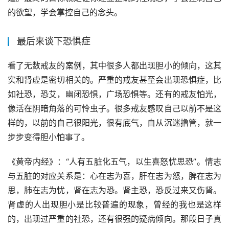
的欲望，学会掌控自己的念头。
最后来谈下恐惧症
看了无数戒友的案例，其中很多人都出现胆小的倾向，这其
实和肾虚是密切相关的。严重的戒友甚至会出现恐惧症，比
如社恐，恐艾，幽闭恐惧，广场恐惧等。还有的戒友怕光，
像活在阴暗角落的可怜虫子。很多戒友感叹自己以前不是这
样的，以前的自己很阳光，很有底气，自从沉迷撸管，就一
步步变得胆小怕事了。
《黄帝内经》：“人有五脏化五气，以生喜怒忧思恐”。情志
与五脏的对应关系是：心在志为喜，肝在志为怒，脾在志为
思，肺在志为忧，肾在志为恐。肾主恐，恐反过来又伤肾。
肾虚的人出现胆小是比较普遍的现象，曾经的我也是这样
的，出现过严重的社恐，还有很强的疑病倾向。那段日子真