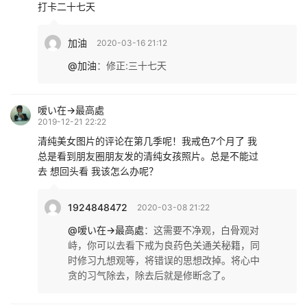
打卡二十七天
加油
2020-03-16 21:12
@加油
：
修正:三十七天
嗳い在→最高處
2019-12-21 22:22
清纯美女图片的评论在第几季呢！我戒色7个月了 我
总是看到朋友圈朋友发的清纯女孩照片。总是不能过
去 想回头看 我该怎么办呢？
1924848472
2020-03-08 21:22
@嗳い在→最高處
：
这需要不净观，白骨观对
峙，你可以去看下戒为良药色关通关秘籍，同
时修习九想观等，将错误的思想改掉。将心中
贪的习气除去，除去后就是修断念了。