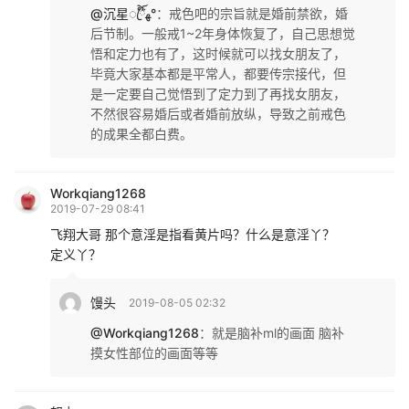
@沉星ꦿ໊ོﻬ°
：
戒色吧的宗旨就是婚前禁欲，婚
后节制。一般戒1~2年身体恢复了，自己思想觉
悟和定力也有了，这时候就可以找女朋友了，
毕竟大家基本都是平常人，都要传宗接代，但
是一定要自己觉悟到了定力到了再找女朋友，
不然很容易婚后或者婚前放纵，导致之前戒色
的成果全都白费。
Workqiang1268
2019-07-29 08:41
飞翔大哥 那个意淫是指看黄片吗？什么是意淫丫？
定义丫？
馒头
2019-08-05 02:32
@Workqiang1268
：
就是脑补ml的画面 脑补
摸女性部位的画面等等