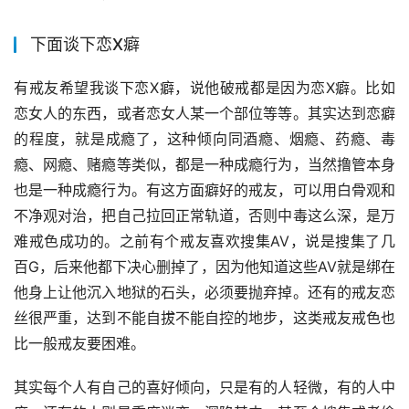
下面谈下恋X癖
有戒友希望我谈下恋X癖，说他破戒都是因为恋X癖。比如
恋女人的东西，或者恋女人某一个部位等等。其实达到恋癖
的程度，就是成瘾了，这种倾向同酒瘾、烟瘾、药瘾、毒
瘾、网瘾、赌瘾等类似，都是一种成瘾行为，当然撸管本身
也是一种成瘾行为。有这方面癖好的戒友，可以用白骨观和
不净观对治，把自己拉回正常轨道，否则中毒这么深，是万
难戒色成功的。之前有个戒友喜欢搜集AV，说是搜集了几
百G，后来他都下决心删掉了，因为他知道这些AV就是绑在
他身上让他沉入地狱的石头，必须要抛弃掉。还有的戒友恋
丝很严重，达到不能自拔不能自控的地步，这类戒友戒色也
比一般戒友要困难。
其实每个人有自己的喜好倾向，只是有的人轻微，有的人中