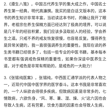
2.《遵生八笺》，中国古代养生学的集大成之作，中国名士
养生第一经典，明代高濂撰。我买的是白话文版本的，这本
书的养生知识非常丰富，当初读这本书时，的确让我开了眼
界，老祖宗在养生保精方面已经达到了极高的境界，可以说
是几千年的经验积累，我们应该多汲取前人的经验，学会养
生之道。只戒不养的戒友恢复很慢，也容易反复。懂得养生
是异常关键的，我一直很强调养生的重要性。我现在读的养
生类书籍已经很多了，包括一些专业的中医书籍，基本每本
书里都有强调戒色保精的重要性，如果你深谙中医养生之
道，对于戒色是非常有帮助的，是戒色的一大助力！
3.《张锡纯医案》，张锡纯，中西医汇通学派的代表人物之
一，近现代中国中医学界的医学泰斗。这本书我是非常喜欢
的，一个人纵欲会得很多疾病，但致病因素是非常多的，七
情致病，六欲伤身，“风、寒、暑、湿、燥、火”这六因也会
导致人生病，还有劳累，饮食方面的因素也会导致人生病，