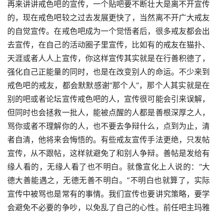
再来讲讲戒色吧的宣传，一个贴吧要不断壮大是离不开宣传
的，现在戒色吧较之过去发展更快了，当然离不开广大戒友
的自觉宣传。在戒色吧成为一个觉悟者后，很多戒友都会出
去宣传，在自己的活动圈子里宣传，比如有的戒友在猫扑、
天涯或者人人上宣传，你这样宣传其实就是在行善积德了，
强化自己正能量的同时，也是在改变别人的命运。不少来到
戒色吧的戒友，都会默默感谢“那个人”，那个人其实就是在
别的吧或者论坛宣传戒色吧的人，宣传很可能会引来误解，
但同时也会拯救一批人，能被点醒的人都是善根深厚之人，
骂你或者不理解你的人，也不要去争辩什么，点到为止，清
者自清，他将来会悔悟的。有些戒友宣传手法更绝，只发帖
宣传，从不跟帖，这样就避免了和别人争辩。善帖是发给有
缘人看的，无缘人看了也不明白。就像宣化上人说的：“大
德大善能遇之，无德无善不明白。”不明白也就算了，实际
宣传中被骂也是常有的事情。我们宣传也要讲究策略，要学
会避免不必要的争吵，以免乱了自己的心性。前任吧主玛雅