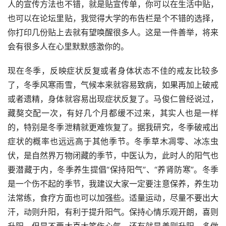
人的宣传方法也不错，就是贴宣传单，你可以在生活中贴，
也可以在论坛里贴，我觉得大学的布告栏是个不错的选择，
你打印几份贴上去就有望唤醒很多人。这是一件善举，将来
会有很多人在心里默默感激你的。
现在冬季，反映症状反复或者身体状态不佳的戒友比较多
了，冬季风寒雨雪，气候本来就容易致病，如果再加上破戒
或者遗精，身体就容易出现症状反复了。马俊仁曾经说过，
藏獒交配一次，有好几个月都缓不过来，其实人也是一样
的，特别是冬季泄精就更难恢复了。据我研究，冬季破戒出
症状的概率也远远高于其他季节。冬季草木凋零、冰冻虫
伏，是自然界万物闭藏的季节，中医认为，此时人的阳气也
要潜藏于内，冬季养生提倡“保持阳气”、“养肾防寒”。冬季
是一个伤不起的季节，我建议大家一定要注意保养，养生功
法常练，食疗方面也可以加强些。适量运动，尽量不要出大
汗，动则升阳，有利于提升阳气。保持心情乐观开朗，喜则