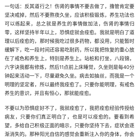
一句话：反其道行之！伤肾的事情不要去做了，撸管肯定要
坚决戒掉，然后不要熬夜久坐，应该积极锻炼，养生功法也
可以练起来，总之就是养生的事情做加法，伤肾的事情归
零，这样坚持半年以上，恐惧症就会痊愈。我就是明白了道
理以后痊愈的，那时候我吃过很多药物，都没用，只能暂时
缓解下，吃一段时间还容易吃耐药，所以我把恢复的重心放
在了戒色和养生上，特别是养生上。站桩和打坐，八段锦，
六字诀我都有修炼，然后11点前上床睡觉，久坐则是每40分
钟起来活动一下，尽量避免久坐。病去如抽丝，而我是一个
明理的坚定者，所以最终我痊愈了。只要你能明理，有戒色
养生的意识，并且有恒心，那就能痊愈。
不要以为恐惧症好不了，我就痊愈了，我把痊愈经验传授给
病友，只要你们真正明白了，也是可以痊愈的。要看到希
望，多给自己积极正面的暗示，只要你坚持下去，症状会逐
渐消失的。那种阳光自信的感觉会重新注入你的身体，你会