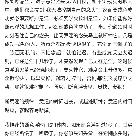
做到断意淫，对于意淫还是无法自控，和不少戒友的聊天
中，他们都会提到“我无法控制自己的念头”，然而要戒色成
功就必须要断掉意淫，必须要学会控制意淫，如果你能做好
断意淫的思想工作，那么你戒色就成功了一半。你必须时时
刻刻看住自己的念头，出现意淫的念头马上就断掉它。凡是
成功戒色的人，断意淫都是极快极狠的，完全是压倒式的 
、铁面无私的。不怕念起，就怕觉迟，有些戒友反应太迟
钝，已经意淫十几秒了，才突然发现自己是在意淫，这时候
意淫的火苗已经烧起来了，要灭掉它，难度会上升很多。意
淫就像火，越早灭掉，越容易控制，否则等它形成燎原之
势，那就很难控制了。所以，断意淫贵早、贵快、贵狠！
断意淫的规律：意淫的时间越长，就越难断掉；意淫的时间
越短，就越容易断掉。
我推荐的断意淫时间是1秒内，如果你意淫超过1秒了，其实
你已经断慢了，断晚了。你必须先知先觉，在它刚露头时，