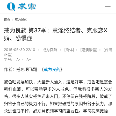
首页
戒为良药
戒为良药 第37季：意淫终结者、克服恋X
癖、恐惧症
2015-05-30 22:10
•
戒为良药
•
[简体]
•
[港澳繁體]
•
[台灣
正體]
字号:
A-
•
A+
作者：戒色吧飞翔  《
戒为良药
》
戒色吧发展加快，大量新人涌入，这是好事，戒色吧是需要
新鲜血液，可以带动更多的人戒色。但我看很多新人的发
帖，很多人其实戒色还未入门，还停留在强戒阶段，破戒了
归咎于自己的毅力不行。如果把破戒的原因归咎于毅力，那
永远也戒不掉，必须意识到学习的重要性。学习提高觉悟，