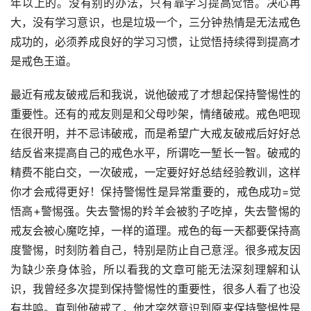
年以上的。没有别的办法，只有靠学习提高觉悟。决心再
大，没有学习意识，也是垃圾一个，三分钟热情是无法戒色
成功的，必须养成良好的学习习惯，让觉悟持续得到提高才
是戒色王道。
最近有戒友破戒后和我说，说他破戒了才想起保持警惕性的
重要性。还有的戒友则是和父母吵架，情绪破戒。戒色吧现
在很开明，并不忌讳破戒，而是希望广大戒友破戒后好好总
结反省来提高自己的戒色水平，所谓吃一堑长一智。破戒的
精费不能白交，一次破戒，一定要好好总结经验教训，这样
你才会戒得更好！保持警惕性是异常重要的，戒色成功=觉
悟高+警惕强。失去警惕的羚羊会被豹子吃掉，失去警惕的
戒友会被心魔吃掉，一样的道理。戒色的每一天都要保持高
度警惕，时刻防着自己，特别是防止自己意淫。很多戒友因
为缺少亲身体验，所以看我的文章可能无法深刻理解和认
识，我曾经多次提到保持警惕性的重要性，很多人看了也没
有共鸣。直到他破戒了，他才突然意识到原来保持警惕性是