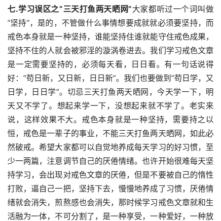
七.学习误区之“三天打鱼两天晒网”
大家都听过一个词叫做
“坚持”，是的，不管做什么事情想要成就就必须要坚持，而
戒色本身就是一种坚持，谁能坚持住谁就能守住戒色成果，
坚持不住的人就会被邪淫的漩涡卷进去。我们学习戒色文章
是一定需要坚持的，必须每天看，日日看。有一句话说得
好：“苟日新，又日新，日日新”。我们也要做到“苟日学，又
日学，日日学”。切忌三天打鱼两天晒网，今天学一下，明
天又不学了。想起来学一下，没想起来就不学了。老实来
说，这样效果不大。戒色本身就是一种坚持，需要持之以
恒，戒色是一辈子的事业，不能三天打鱼两天晒网，如此必
然破戒。希望大家都可以自觉地养成每天学习的好习惯，至
少一两篇，注意调节自己的厌倦情绪。也许开始很难每天坚
持学习，会出现对戒色文章的厌倦，但是不要被自己的惰性
打败，逼自己一把，坚持下去，慢慢地养成了习惯，厌倦情
绪就会消失，煎熬感也会消失，那时候学习戒色文章就和生
活融为一体，不可分割了，是一种享受，一种爱好，一种放