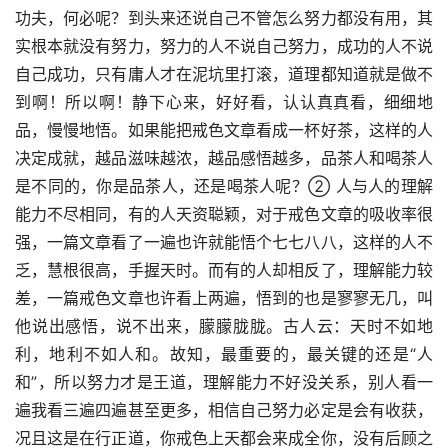
功夫，何必呢？到头来还说自己不管怎么努力都没有用，其
实根本就没有努力，努力的人不说自己努力，成功的人不说
自己成功，只有庸人才在泥坑里打滚，道理都知道就是做不
到啊！所以啊！静下心来，好好看，认认真真看，细细地
品，慢慢地悟。如果能把戒色文章看成一杯好茶，这样的人
决定成就，越品滋味越浓，越品感悟越多，品茶人和喝茶人
是不同的，你是品茶人，还是喝茶人呢？② 人与人的理解
能力不尽相同，有的人天资聪颖，对于戒色文章的吸收率很
强，一篇文章看了一遍也许就能悟个七七八八，这样的人不
乏，慧根很高，手握天时。而有的人却相反了，理解能力较
差，一篇戒色文章也许看上两遍，悟到的也是寥寥无几，叫
他说出感悟，说不出来，朦朦胧胧。古人云：天时不如地
利，地利不如人和。故知，最重要的，最关键的还是“人
和”，所以努力才是王道，理解能力不好没关系，别人看一
遍我看三遍四遍甚至更多，相信自己努力必定是会有收获，
况且这是在行正道，你戒色上天都会来成全你，没有后顾之