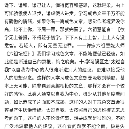
谦下、谦和、谦己让人，懂得宽容和感恩，这就是柔。由上
可知骄傲使人退步，谦虚使人进步。学习戒色文章千万不能
有骄傲的情绪，如果你看一篇戒色文章，感觉作者境界没你
高，比不上你，不屑一顾，那就完蛋了。六祖慧能言：【欲
学无上菩提，不得轻于初学。下下人有上上智，上上人有没
意智。若轻人，即有无量无边罪。——禅宗六祖慧能大师
《六祖坛经》】我们学习戒色文章，不能随便傲己轻彼，如
此便是断送自己的慧根，悔之晚矣。
十.学习误区之“太过自
我”
以自我为中心的人很难听进别人的建议，更难以接受他
人的思想观念。这样的人学习戒色文章想要吸收到精髓，基
本上无可能，除非遇到意趣相投的文章，那样才会有一个较
好的感悟。此类人通常以自我为中心，极少从其他角度看问
题，如此造成了片面和不成熟，这样的人对于戒色文章会很
容易产生厌倦情绪。太过自我，太按照自己的思维模式来思
考问题了，这样的人不论做何事，想要成就是很难的，不能
广泛地汲取他人的建议，这样看问题就不能全面，极易失