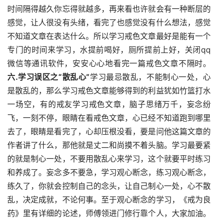
时间隔得越久你忘得就越多，再来看也许就会有一种断层的
感觉，让人很没有头绪，看完了也感觉没有什么想法，感觉
不知道文章在表达什么。所以学习戒色文章最好是能有一个
专门的时间来学习，水提前喝好，厕所提前上好，关闭qq
微信等通讯软件，安安心心地看完一篇戒色文章不隔时。
六.学习误区之“散乱心”
学习最忌散乱，不能制心一处，心
是散乱的，那么学习戒色文章能够得到的利益犹如竹篮打水
一场空，有的戒友学习戒色文章，脑子思绪万千，妄念纷
飞，一刻不停，眼睛在看戒色文章，心已经不知道跑到哪里
去了，眼睛是看完了，心却压根没看，要是问他这篇文章的
作者讲了什么，那他就是丈二和尚摸不着头脑。学习最要紧
的就是制心一处，不要用散乱心来学习，这个就要平时练习
和养成了。妄念多不要急，学习观心断念，练习观心断念，
练久了，你就会控制自己的念头，让自己制心一处，心不散
乱，决定成就，不论何事。至于观心断念的学习，《戒为良
药》里有详细的论述，师傅领进门修行靠个人，大家加油。