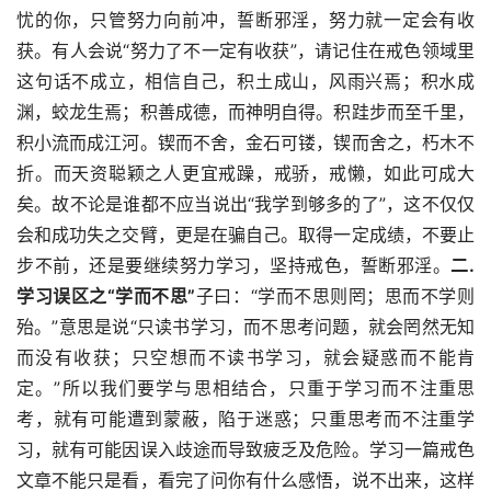
忧的你，只管努力向前冲，誓断邪淫，努力就一定会有收
获。有人会说“努力了不一定有收获”，请记住在戒色领域里
这句话不成立，相信自己，积土成山，风雨兴焉；积水成
渊，蛟龙生焉；积善成德，而神明自得。积跬步而至千里，
积小流而成江河。锲而不舍，金石可镂，锲而舍之，朽木不
折。而天资聪颖之人更宜戒躁，戒骄，戒懒，如此可成大
矣。故不论是谁都不应当说出“我学到够多的了”，这不仅仅
会和成功失之交臂，更是在骗自己。取得一定成绩，不要止
步不前，还是要继续努力学习，坚持戒色，誓断邪淫。
二.
学习误区之“学而不思”
子曰：“学而不思则罔；思而不学则
殆。”意思是说“只读书学习，而不思考问题，就会罔然无知
而没有收获；只空想而不读书学习，就会疑惑而不能肯
定。”所以我们要学与思相结合，只重于学习而不注重思
考，就有可能遭到蒙蔽，陷于迷惑；只重思考而不注重学
习，就有可能因误入歧途而导致疲乏及危险。学习一篇戒色
文章不能只是看，看完了问你有什么感悟，说不出来，这样