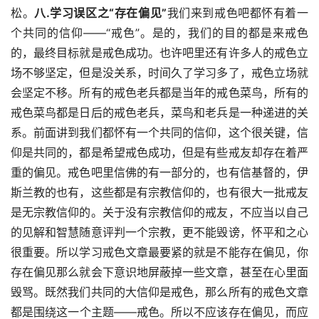
松。
八.学习误区之“存在偏见”
我们来到戒色吧都怀有着一
个共同的信仰——“戒色”。是的，我们的目的都是来戒色
的，最终目标就是戒色成功。也许吧里还有许多人的戒色立
场不够坚定，但是没关系，时间久了学习多了，戒色立场就
会坚定不移。所有的戒色老兵都是当年的戒色菜鸟，所有的
戒色菜鸟都是日后的戒色老兵，菜鸟和老兵是一种递进的关
系。前面讲到我们都怀有一个共同的信仰，这个很关键，信
仰是共同的，都是希望戒色成功，但是有些戒友却存在着严
重的偏见。戒色吧里信佛的有一部分的，也有信基督的，伊
斯兰教的也有，这些都是有宗教信仰的，也有很大一批戒友
是无宗教信仰的。关于没有宗教信仰的戒友，不应当以自己
的见解和智慧随意评判一个宗教，更不能毁谤，怀平和之心
很重要。所以学习戒色文章最要紧的就是不能存在偏见，你
存在偏见那么就会下意识地屏蔽掉一些文章，甚至在心里面
毁骂。既然我们共同的大信仰是戒色，那么所有的戒色文章
都是围绕这一个主题——戒色。所以不应该存在偏见，而应