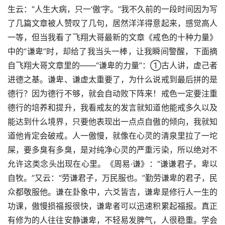
生云：“人生大病，只一‘傲’字。”我不久前的一段时间因为写
了几篇文章被人赞叹了几句，居然洋洋得意起来，感觉高人
一等，但当我看了飞翔大哥最新的文章《戒色的十种力量》
中的“谦卑”时，却给了我当头一棒，让我瞬间警醒，下面摘
自飞翔大哥文章里的——“谦卑的力量”：①古人讲，虚己者
进德之基。谦卑、谦虚太重要了，为什么说戒到最后拼的是
德行？因为德行不够，就会自动败下阵来！戒色一定要注重
德行的培养和提升，我看戒友的发言就知道他能戒多久以及
能达到什么境界，只要他表现出一点点自傲的倾向，我就知
道他肯定会破戒。人一傲慢，就像在心灵的清泉里拉了一坨
屎，要多臭有多臭，是对纯净心灵的严重污染，所以绝对不
允许这类念头出现在心里。《周易·谦》：“谦谦君子，卑以
自牧。”又云：“劳谦君子，万民服也。”勤劳谦卑的君子，民
众都敬服他。谦在卦象中，六爻皆吉，谦卑是修行人一生的
功课，傲慢损福报很快，谦卑者可以迅速积累起福报。真正
有修为的人往往安静谦卑，不轻易发脾气，人很稳重。学会