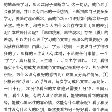
的地基是学习，那么建房子是断念”。这一句话，戒色老手
会很赞同，并且会有自己的一番感悟，不断提醒自己要多多
学习，要随时观心断念，而戒色新人也许对如何断念都一脸
茫然。戒色老手和戒色新人为什么会存在如此明显的差别
呢？本质是什么呢？『思想境界，思维观念』存在〔质〕的
差别，所以为什么说『学习戒色文章』是那么的重要呢？原
因就在此地啊！由此可见：学无止境啊！不要说自己学得够
多的了，那样的人注定无有建树，不论做任何事情，一个
“学”字，真乃精金。人生路上，活到老学到老。（2）看得
确实不少有的戒友说看戒色文章确实是看得不少，甚至也很
积极，为什么没有很好的感悟呢？这里又分两种情况。① 
归根还是“浮躁”，心浮气躁。每次学习戒色文章走马观花，
一目十行，20分钟看完的文章他只需要几分钟，囫囵吞
枣，看个大概，有的人甚至跳段看，能被眼睛看到的靠机
缘，能被心里记住的靠心情，这能有什么收获呢？看了和没
看并没有什么大的区别，既然要看为何不好好看，做个表面