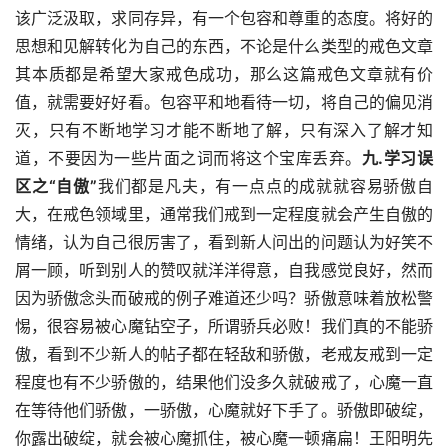
该广泛汲取，求同存异，有一个包容和尊重的态度。将好的
思想和见解转化为自己的东西，不论是什么类型的戒色文章
其本质都是希望大家戒色成功，那么这篇戒色文章就有价
值，就需要好好看。包容平和地看待一切，将自己的偏见消
灭，只有不断地学习才能不断地了解，只有深入了解才知
道，不要因为一些片面之词而将这个宝库丢弃。
九.学习误
区之“自傲”
我们都是凡夫，有一点点的成就就容易骄傲自
大，在戒色领域里，通常我们戒到一定程度就会产生自傲的
情绪，认为自己很厉害了，看到新人问出的问题认为好笑不
屑一顾，听到别人的赞叹就洋洋得意，自我感觉良好，然而
因为骄傲念头而破戒的例子难道还少吗？骄傲意味着放松警
惕，很容易被心魔钻空子，所谓骄兵必败！我们真的不能骄
傲，看到不少新人的帖子都在轻敌和骄傲，老戒友戒到一定
程度也有不少骄傲的，结果他们没多久就破戒了，心魔一直
在等待他们骄傲，一骄傲，心魔就好下手了。骄傲即破绽，
你露出破绽，就会被心魔抓住，被心魔一顿痛扁！王阳明先