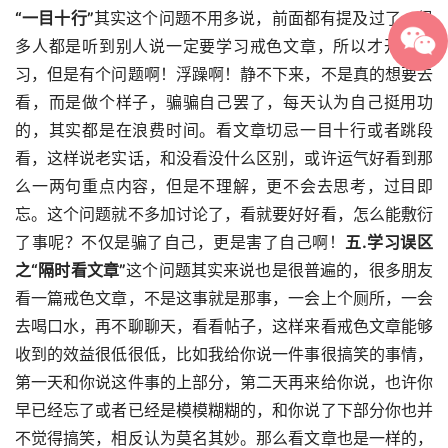
“一目十行”
其实这个问题不用多说，前面都有提及过了，很
多人都是听到别人说一定要学习戒色文章，所以才开始学
习，但是有个问题啊！浮躁啊！静不下来，不是真的想要去
看，而是做个样子，骗骗自己罢了，每天认为自己挺用功
的，其实都是在浪费时间。看文章切忌一目十行或者跳段
看，这样说老实话，和没看没什么区别，或许运气好看到那
么一两句重点内容，但是不理解，更不会去思考，过目即
忘。这个问题就不多加讨论了，看就要好好看，怎么能敷衍
了事呢？不仅是骗了自己，更是害了自己啊！
五.学习误区
之“隔时看文章”
这个问题其实来说也是很普遍的，很多朋友
看一篇戒色文章，不是这事就是那事，一会上个厕所，一会
去喝口水，再不聊聊天，看看帖子，这样来看戒色文章能够
收到的效益很低很低，比如我给你说一件事很搞笑的事情，
第一天和你说这件事的上部分，第二天再来给你说，也许你
早已经忘了或者已经是模模糊糊的，和你说了下部分你也并
不觉得搞笑，相反认为莫名其妙。那么看文章也是一样的，