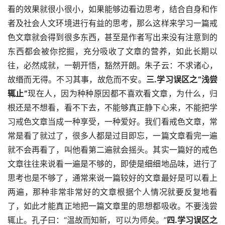
看的效果就很小很小，如果能够边看边思考，结合自身和作
者及社会人文环境进行有益的思考，那么这样来学习一篇戒
色文章就会得到很多东西，甚至是作者写出来没有注意到的
东西都会被你挖掘，充分吸收了文章的营养，如此长期以
往，必然成就，一朝开悟，豁然开朗。朱子云：不求诸心，
故缗而无得。不习其事，故危而不安。
三.学习误区之“浅尝
辄止”
现在人，因为种种原因都不喜欢看文章，为什么，归
根还是不想看，看不下去，不能够真正静下心来，不能把学
习戒色文章当成一种享受，一种爱好。我们看戒色文章，常
常是看了就过了，很多人都是过目即忘，一篇文章看完一遍
就不会再看了，叫他看第二遍就会摇头。其实一篇好的戒色
文章往往来说看一遍是不够的，即使是细细地品味，进行了
思考也是不够了，通常来说一篇较好的文章最好是可以看上
两遍，那种非常非常好的文章根据个人情况就要反复地看
了，如此才能真正地把一篇文章里的思想都吸收。不要浅尝
辄止。孔子曰：“温故而知新，可以为师矣。”
四.学习误区之