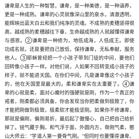
谦卑是人生的一种智慧，谦卑，是一种美德，是一种涵养，
更是一种成熟。谦卑的心灵就像深山里的泉水，清澈透明，
能辉映出蓝天白云和我们纯净的灵魂。不成熟的麦穗竖得很
高，越成熟的麦穗越往下垂，生命越成熟的人就越懂得谦卑
与感恩。②谦卑是一种修为，地低成海，人低成王。即使
功成名就，还是要把自己放低，保持谦卑，无私奉献，服务
他人。③耶稣曾经把一个小孩子带到门徒的中间，要他们
回转像小孩子一样。对他们说，人如果不回转变成小孩子的
样子，就不能进天国。在你们中间，凡是谦卑像这个小孩子
的，他在天国里是最大的。柔和谦卑实在太重要了。④谦
卑的心就是柔，面对心魔时的强硬就是刚，作为一个真正的
戒者，刚柔都必须具备，你会发现当你把柔做到极致了，你
才能把刚做到极致，极柔软才能极坚刚。如果你不修谦卑，
那就是偏刚，偏刚易折，最后起了傲慢心，自己把自己给折
掉了。锐气藏于胸，和气浮于面，外圆内方，骨刚气柔，憨
山大师云：“学道人第一要骨气刚。”但同时也要懂得谦卑、