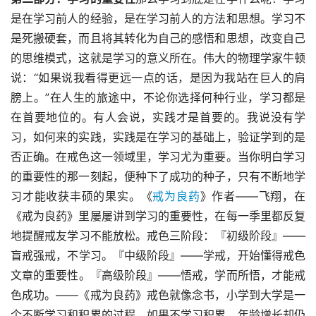
是在学习前人的经验，是在学习前人的方法和思想。学习不
是死搬硬套，而且将其转化为自己的感悟和思想，改变自己
的思维模式，这就是学习的意义所在。伟大的物理学家牛顿
说：“如果说我看得更远一点的话，是因为我站在巨人的肩
膀上。”在人生的旅途中，不论你选择何种行业，学习都是
在首要地位的。有人会说，实践才是首要的。我说没有学
习，如何来的实践，实践是在学习的基础上，验证学到的是
否正确。在戒色这一领域里，学习尤为重要。当你明白学习
的重要性的那一刻起，便种下了成功的种子，只有不断地学
习才能收获丰硕的果实。《
戒为良药
》作者——飞翔，在
《戒为良药》里屡屡讲到学习的重要性，在每一季里都反复
地提醒戒友学习不能放松。戒色三阶段：『初级阶段』——
盲戒强戒，不学习。『中级阶段』——学戒，开始懂得戒色
文章的重要性。『高级阶段』——悟戒，学而所悟，才能戒
色成功。——《戒为良药》戒色就像念书，小学到大学是一
个不断学习和积累的过程，如果不学习积累，年龄增长却仍