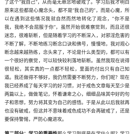
了这个“我自己”，从而毫无悬念地破戒了。学习后我才明白
原来这些都是心魔念头，都不是“我自己的”，而是心魔，所
以在遇到这些情况我就自然而然地转化了观念，“你不是
我，我绝不会屈服于你”，虽然开始很难察觉到，而且还很
迷恋，很难斩断，但是随着学习的不断深入，对邪淫危害的
不断了解，不断地练习断念口诀和佛号，慢慢地，我对观心
断念越来越熟练，念头来了，不论是什么类型的，都可以有
一个很好的察觉，可以较快较利落地斩断。虽然我现在说得
很轻松，其实真的一点都不轻松，里面的付出只有自己知
道。我还做得不够好，我仍然需要不断努力，你们呢？现在
我已经养成了每天学习的好习惯，对于戒色文章每天至少是
两篇以上，做做笔记，怀着谦卑之心，细细品味其中好的句
子和思想，努力将其变为自己的感悟。于是从此以后我就再
也没有破戒，但这并不意味着戒色成功不会再破戒了，还是
要保持警惕，严防心魔进攻。
第二部分：学习的重要性
那么学习到底是在学什么呢？学习