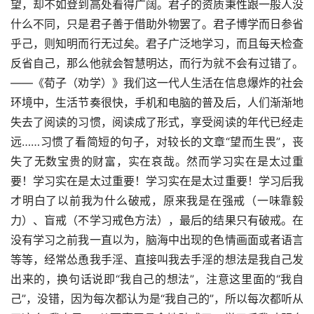
望，却不如登到高处看得广阔。君子的资质秉性跟一般人没
什么不同，只是君子善于借助外物罢了。君子博学而日参省
乎己，则知明而行无过矣。君子广泛地学习，而且每天检查
反省自己，那么他就会智慧明达，而行为就不会有过错了。
——《荀子（劝学）》我们这一代人生活在信息爆炸的社会
环境中，生活节奏很快，手机和电脑的普及后，人们渐渐地
失去了阅读的习惯，阅读成了形式，享受阅读的年代已经走
远……习惯了看简短的句子，对较长的文章“望而生畏”，丧
失了无数宝贵的财富，实在哀哉。然而学习实在是太过重
要！学习实在是太过重要！学习实在是太过重要！学习后我
才明白了以前我为什么破戒，原来我是在强戒（一味靠毅
力）、盲戒（不学习戒色方法），最后的结果只有破戒。在
没有学习之前我一直以为，脑海中出现的色情画面或者语言
等等，经常怂恿我手淫、直接叫我去手淫的想法是我自己发
出来的，换句话说即“我自己的想法”，注意这里面的“我自
己”，没错，因为每次都认为是“我自己的”，所以每次都听从