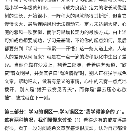
是小学一年级的知识。——《戒为良药》定力的增长就像是
树的生长，开始很小，一阵稍大的风就能将其折断，但当它
慢慢长大，最后连飓风也无法撼动它。定力未达到大成，心
魔的邪风一吹就倒，而学习是增长定力的最快方式。由上述
可知戒色想要成功，学习是基础，不论你的起点如何，最后
都要归到『学习——积累——开悟』这一条大道上来。人与
人的差异从何而来？就是在一点一滴的潜移默化中生出了差
异。当你歪靠在沙发上，翘着二郎腿，看着综艺频道，“欣
赏”着女明星，并美其名曰“陶冶情操”时，别人正在猛学戒色
文章，帮助吧友，做着有意义的事情，心中的云雾一点点地
拨开。别人是“拨开云雾见青天”，而你是“黑云压心心欲
摧”，破戒就在下一刻。
第三部分：学习的误区一.学习误区之“我学得够多的了”。
这有两种情况，我们慢慢来讨论
（1）看得少有的戒友浮躁
得很，看了一段时间戒色文章就感觉很厌烦，认为自己都懂