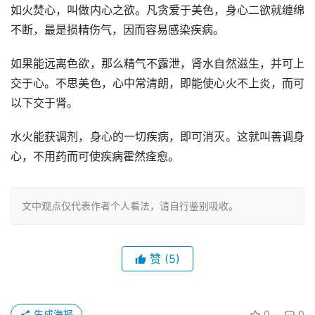
如火焚心，叫做内心之欲。凡贪爱于美色，身心二欲就缠绵
不断，最是损精伤气，因而容易感染疾病。
如果能远离色欲，那么精气不露泄，肾水自然滋生，并可上
交于心。不思美色，心中常清朗，即能使心火不上炎，而可
以下交于肾。
水火能获调剂，身心的一切疾病，即可消灭。这就叫善调身
心，不用药而可使疾病霍然痊愈。
文中观点仅代表作者个人看法，请自行鉴别吸收。
赞
(5)
生成海报
0
0