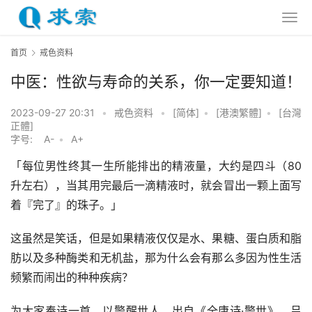
首页
戒色资料
中医：性欲与寿命的关系，你一定要知道！
2023-09-27 20:31
•
戒色资料
•
[简体]
•
[港澳繁體]
•
[台灣
正體]
字号:
A-
•
A+
「每位男性终其一生所能排出的精液量，大约是四斗（80
升左右），当其用完最后一滴精液时，就会冒出一颗上面写
着『完了』的珠子。」
这虽然是笑话，但是如果精液仅仅是水、果糖、蛋白质和脂
肪以及多种酶类和无机盐，那为什么会有那么多因为性生活
频繁而闹出的种种疾病？
为大家奉诗一首，以警醒世人。出自《全唐诗·警世》，吕