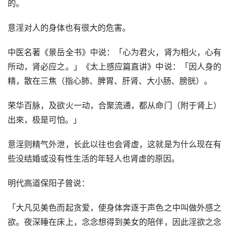
的。
意淫对人的身体也有很大的危害。
中医名著《景岳全书》中说：「心为君火，肾为相火，心有
所动，肾必应之。」《太上感应篇直讲》中说：「因人身的
精，散在三焦（指心肺、脾胃、肝肾、大小肠、膀胱）。
荣华百脉，及欲火一动，合聚流通，都从命门（附于肾上）
出來，极是可怕。」
意淫则精气外泄，长此以往也会肾虚，这就是为什么现在有
些没结婚或没有性生活的年轻人也肾虚的原因。
明代高道保阳子曾说：
「大凡见美色而起贪爱，使身体奔逐于声色之中叫做外感之
欲。夜深睡在床上，念念想得到美女的陪伴，因此淫欲之念