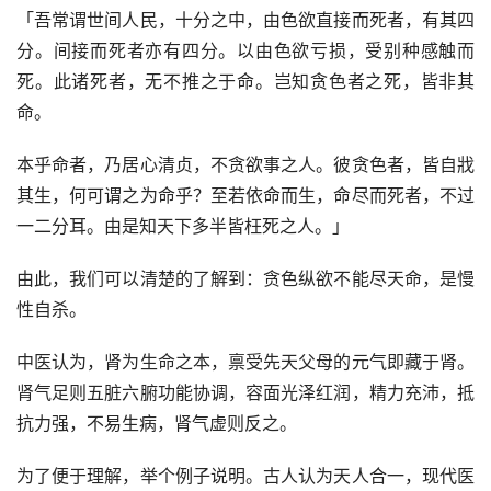
「吾常谓世间人民，十分之中，由色欲直接而死者，有其四
分。间接而死者亦有四分。以由色欲亏损，受别种感触而
死。此诸死者，无不推之于命。岂知贪色者之死，皆非其
命。
本乎命者，乃居心清贞，不贪欲事之人。彼贪色者，皆自戕
其生，何可谓之为命乎？至若依命而生，命尽而死者，不过
一二分耳。由是知天下多半皆枉死之人。」
由此，我们可以清楚的了解到：贪色纵欲不能尽天命，是慢
性自杀。
中医认为，肾为生命之本，禀受先天父母的元气即藏于肾。
肾气足则五脏六腑功能协调，容面光泽红润，精力充沛，抵
抗力强，不易生病，肾气虚则反之。
为了便于理解，举个例子说明。古人认为天人合一，现代医