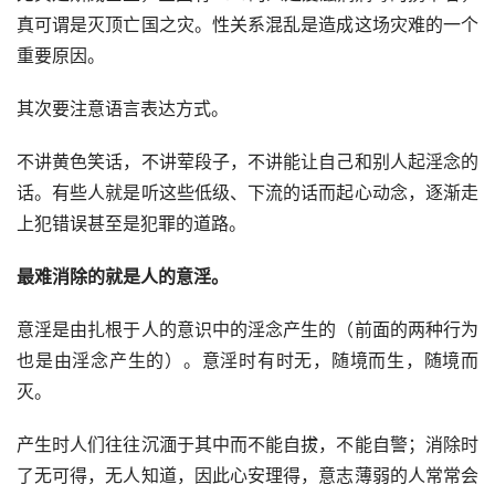
真可谓是灭顶亡国之灾。性关系混乱是造成这场灾难的一个
重要原因。
其次要注意语言表达方式。
不讲黄色笑话，不讲荤段子，不讲能让自己和别人起淫念的
话。有些人就是听这些低级、下流的话而起心动念，逐渐走
上犯错误甚至是犯罪的道路。
最难消除的就是人的意淫。
意淫是由扎根于人的意识中的淫念产生的（前面的两种行为
也是由淫念产生的）。意淫时有时无，随境而生，随境而
灭。
产生时人们往往沉湎于其中而不能自拔，不能自警；消除时
了无可得，无人知道，因此心安理得，意志薄弱的人常常会