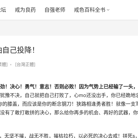
论坛
戒为良药
自强老师
戒色百科全书
怕自己投降！
繁體]
•
[台灣正體]
劲！决心！勇气！意志！否则必败！因为气势上已经输了一头，
犹豫不决，自己就把自己打败了，心mo还没出手，你已经跪地
你的膝盖，而应该是你的断念钢刀！狭路相逢勇者胜！就像一支
没有了敢打敢拼的决心，那么给你再多的机会、再好的武器，你
志，无坚不摧，战无不胜，摧枯拉朽，以必死的决心去戒！拼死s