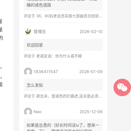
确的戒色道路
评论于
36、80后老会员实践七部曲百日经验谈兼苦口忠言
是
是
管理员
2026-02-10
的
欢迎回家
评论于
老戒友谈：你为什么戒不掉
一
1836411547
2026-01-09
，
现
怎么发贴
评论于
欲念关，是戒色的拦路虎,这关是必须过的
Neo
2025-12-06
如果是怂恿的（好长时间没lu了，想来一