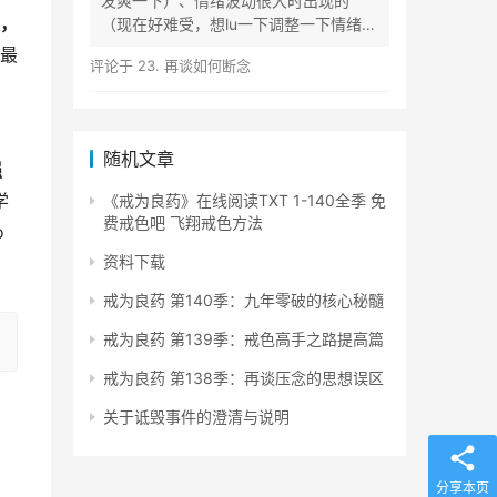
发爽一下）、情绪波动很大时出现的
，
（现在好难受，想lu一下调整一下情绪）
等...
到最
评论于
23. 再谈如何断念
，
随机文章
强
学
《戒为良药》在线阅读TXT 1-140全季 免
费戒色吧 飞翔戒色方法
o
资料下载
戒为良药 第140季：九年零破的核心秘髓
戒为良药 第139季：戒色高手之路提高篇
戒为良药 第138季：再谈压念的思想误区
关于诋毁事件的澄清与说明
分享本页