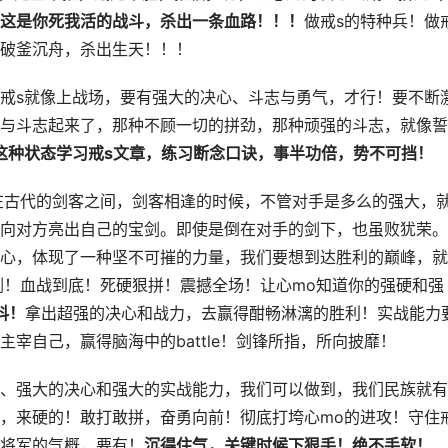
这是你死我活的战斗，杀出一条血路！！！
做戒s的特种兵！做
！破釜沉舟，杀出生天！！！
戒s就像上战场，要有强大的决心、斗志与勇气，才行！要不断
与斗志起来了，那种不顾一切的拼劲，那种顽强的斗志，就像誓
这种状态学习戒s文章，练习断念口诀，事半功倍，势不可挡！
是在古代的剑客之间，剑客相逢的时候，不管对手是多么的强大，
向对方亮出自己的宝剑。即使是倒在对手的剑下，也虽败犹荣。
心，体现了一种坚不可摧的力量，我们要想到达胜利的巅峰，就
亮剑！血战到底！死硬狠拼！震撼全场！让心mo知道你的强硬和强
抖！
拿出超强的决心和战力，去赢得酣畅淋漓的胜利！实战能力
宰自己，赢得脑海中的battle！剑锋所指，所向披靡！
、强大的决心和强大的实战能力，我们可以做到，我们民族就有
，来硬的！敢打敢拼，奋勇向前！彻底打垮心mo的进攻！守住
种将军的气概，要有！
沉得住气，关键时候下狠手！绝不手软！