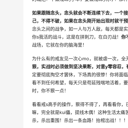
如果跟随念头，念头就会不断连续下去，一个接
己，不得不破，如果在念头刚开始出现时就干预
念头之间的战争，如一人与万人敌，每天都是实
你s我活的战斗，这是在拼刺刀，在白刃战！
你
战场，它就在你的脑海里！
为什么有的戒友见一次心mo，就被虐一次，全
狠，实战时必须做到坚决果断，对意y零容忍，
定要彻底掏空才罢休，下场真的很惨！你将面临
看不到任何希望，每天只是苟延残喘地活着，要
时，你不狠一点！
看看戒s高手的操作，狠得不得了，再看看你，
嘛，完全就是kui儡，提线木偶！这种生活太
杀，杀出重围！杀出一条血路！抬棺出战！！！