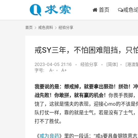
首页
戒色
首页
戒色资料
经验分享
戒SY三年，不怕困难阻挡，只
2023-04-05 21:16
•
经验分享
•
[简体]
•
[港澳
字号:
A-
•
A+
我要说的是：想戒掉，就要拿出狠劲！拼劲！冲
战先败！你敢拼，就有赢的机会！
你畏手畏脚，
饶了，这就是懦夫的表现，迎接心mo的不该是
队打仗一样，靠的就是士气，若是没有了士气，
打不了胜仗。
《
戒为良药
》里的一段话：“戒s要具备钢铁意