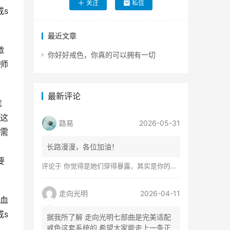
关注
私信
戒s
最近文章
激
你好好戒色，你真的可以拥有一切
师
最新评论
就
这
路易
2026-05-31
需
长路漫漫，各位加油！
要
评论于
你觉得是她们穿得暴露，其实是你的心在着火
走向光明
2026-04-11
血
戒s
据我所了解 走向光明七部曲是完美适配
戒色这套系统的 希望大家能走上一条正