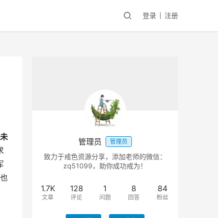
登录
注册
未
管理员
管理员
求
致力于戒色资源分享，添加老师的微信：
军
zq51099，助你成功戒为！
也
1.7K
128
1
8
84
文章
评论
问题
回答
粉丝
，