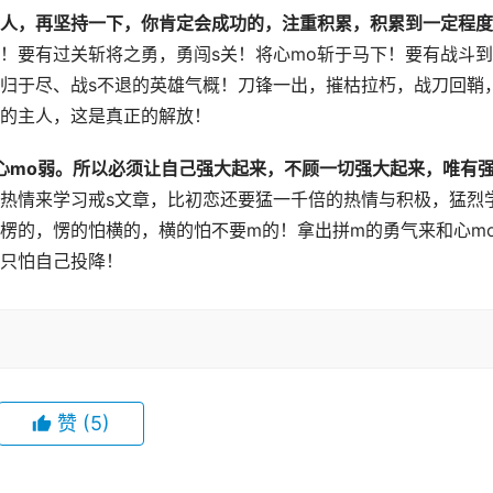
人，再坚持一下，你肯定会成功的，注重积累，积累到一定程度
！要有过关斩将之勇，勇闯s关！将心mo斩于马下！要有战斗
归于尽、战s不退的英雄气概！刀锋一出，摧枯拉朽，战刀回鞘
体的主人，这是真正的解放！
心mo弱。所以必须让自己强大起来，不顾一切强大起来，唯有
热情来学习戒s文章，比初恋还要猛一千倍的热情与积极，猛烈
楞的，愣的怕横的，横的怕不要m的！拿出拼m的勇气来和心m
，只怕自己投降！
赞
(5)