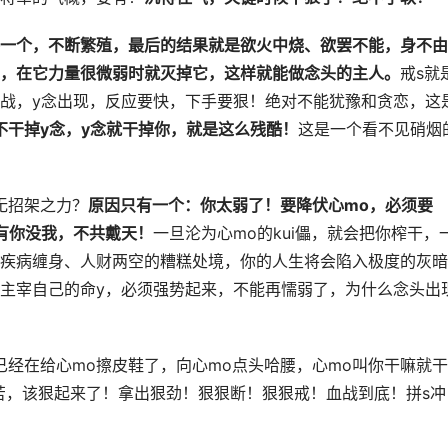
一个，不断繁殖，最后的结果就是欲火中烧、欲罢不能，身不由
，在它力量很微弱时就灭掉它，这样就能做念头的主人。
戒s就
战，y念出现，反应要快，下手要狠！绝对不能犹豫和贪恋，这
不干掉y念，y念就干掉你，就是这么残酷！
这是一个看不见硝烟
无招架之力？
原因只有一个：你太弱了！要降伏心mo，必须要
有你没我，不共戴天！
一旦沦为心mo的kui儡，就会把你榨干，
疾病缠身、人财两空的糟糕处境，你的人生将会陷入极度的灰暗
主宰自己的命y，必须强势起来，不能再懦弱了，为什么念头出
已经在给心mo擦皮鞋了，向心mo点头哈腰，心mo叫你干嘛就干
痛苦，该狠起来了！拿出狠劲！狠狠断！狠狠戒！血战到底！拼s冲