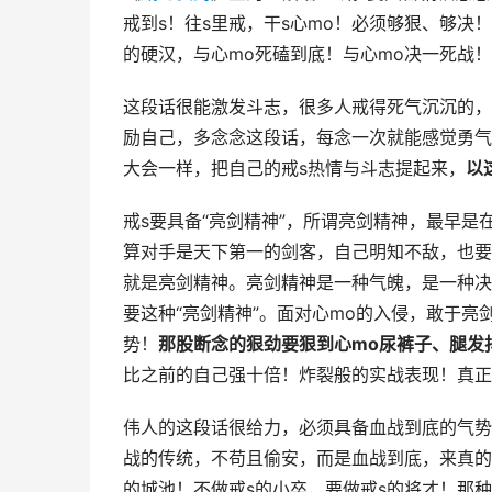
戒到s！往s里戒，干s心mo！必须够狠、够决！
的硬汉，与心mo死磕到底！与心mo决一死战
这段话很能激发斗志，很多人戒得死气沉沉的，
励自己，多念念这段话，每念一次就能感觉勇气
大会一样，把自己的戒s热情与斗志提起来，
以
戒s要具备“亮剑精神”，所谓亮剑精神，最早
算对手是天下第一的剑客，自己明知不敌，也要
就是亮剑精神。亮剑精神是一种气魄，是一种决
要这种“亮剑精神”。面对心mo的入侵，敢于
势！
那股断念的狠劲要狠到心mo尿裤子、腿发
比之前的自己强十倍！炸裂般的实战表现！真正主
伟人的这段话很给力，必须具备血战到底的气势
战的传统，不苟且偷安，而是血战到底，来真的
的城池！不做戒s的小卒，要做戒s的将才！那