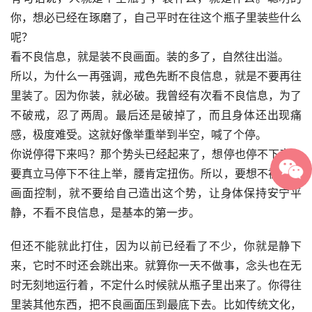
你，想必已经在琢磨了，自己平时在往这个瓶子里装些什么
呢？
看不良信息，就是装不良画面。装的多了，自然往出溢。
所以，为什么一再强调，戒色先断不良信息，就是不要再往
里装了。因为你装，就必破。我曾经有次看不良信息，为了
不破戒，忍了两周。最后还是破掉了，而且身体还出现痛
感，极度难受。这就好像举重举到半空，喊了个停。
你说停得下来吗？那个势头已经起来了，想停也停不下来，
要真立马停下不往上举，腰肯定扭伤。所以，要想不被不良
画面控制，就不要给自己造出这个势，让身体保持安宁平
静，不看不良信息，是基本的第一步。
但还不能就此打住，因为以前已经看了不少，你就是静下
来，它时不时还会跳出来。就算你一天不做事，念头也在无
时无刻地运行着，不定什么时候就从瓶子里出来了。你得往
里装其他东西，把不良画面压到最底下去。比如传统文化，