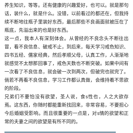
养生知识，等等。还有健康的兴趣爱好，也可以。就是那句
话，装什么，就是什么。没错，以前看过的都还在，但我持
续不断地往瓶子里装好东西，最后那些不良画面就被压在了
瓶底，先溢出来的也是好东西。
这一点，我本人有深刻体会。从曾经的不良念头不断往出
冒，看不良信息、破戒不止，到后来，每天学习戒色知识、
四书五经、儒家经典，然后孝顺父母，认真工作，人渐渐地
就感觉不太想那回事了，戒色天数也不断突破。如果中间有
一次看了不良信息，就会破一次到两次，但破完也就完了。
倘若不再看不良信息，学习工作都认真做，会维持着不思欲
的阶段。
兄弟们不要怕没有欲望，圣人说，食s性也，人之大欲存
焉。这东西，你随时都能重新找回来，非常容易，不要担心
今后婚姻受影响。而且很重要的一点是，对s情的欲望和正
常的夫妻之间的欲望是有所不同的。