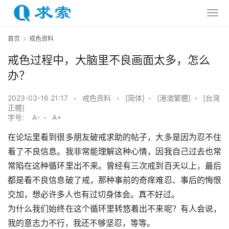
首页
戒色资料
戒色过程中，大脑里不良画面太多，怎么
办？
2023-03-16 21:17
•
戒色资料
•
[简体]
•
[港澳繁體]
•
[台灣
正體]
字号:
A-
•
A+
在论坛里看到很多朋友破戒求助的帖子，大多是因为忍不住
看了不良信息。我非常能理解这种心情，因我自己过去也常
常陷在这种循环里出不来。曾经有三次戒到百天以上，最后
都是看不良信息破了戒，那种事前的奇痒难忍、事后的悔恨
交加，想必许多人也有过切身体会。真不好过。
为什么我们始终在这个循环里转悠着出不来呢？有人会说，
我的意志力不行，我还不够坚忍，等等。