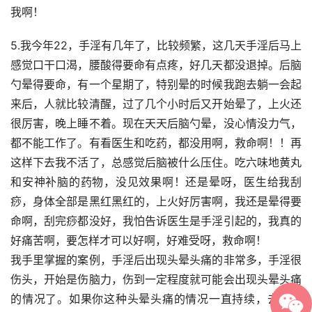
我啊！
5.我今年22，手淫有几年了，比较频繁，这几天手淫后马上
感觉口干口渴，腰酸得要命有点疼，好几天都没退掉。后脑
勺晕得要命，有一个星期了，特别晕的时候我跑去躺一会起
来后，人就比较清醒，过了几个小时后又开始晕了，上火还
很厉害，晚上睡不着。现在天天后脑勺晕，没心情没力气，
都不能工作了。有看医生和吃药，都没用啊，救命啊！！再
这样下去我不活了，总感觉后脑被什么压住。吃六味地黄丸
和安神补脑的药物，没见效果啊！还是晕呀，医生给我刮
痧，身体全部是黑红黑红的，上火好厉害啊，我还是晕得要
命啊，刮完痧都没好，我怕告诉医生是手淫引起的，我真的
好痛苦啊，要怎样才可以好啊，好难受呀，救命啊！
我手里掌握的案例，手淫后出现头晕头痛的非常多，手淫很
伤头，开始是伤脑力，伤到一定程度就可能会出现头晕头痛
的情况了。如果你这种头晕头痛的情况一直持续，去看医