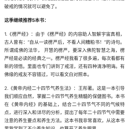
破戒的情况就可以避免了。
这季继续推荐5本书：
1.《楞严经》：由于《楞严经》的内容助人智解宇宙真相，
古人曾有：“自从一读楞严后，不看人间糟粕书！”的诗句。
所谓成佛的法华， 开慧的楞严，要深入佛陀智慧之海，楞
严经是必读的经典之一。楞严经我看了很多遍，每次看都有
新的领悟。里面也专门讲到了戒淫，还有四种清净明诲。有
佛缘的戒友不容错过，可以看文白对照本。
2.《黄帝内经二十四节气养生法》：王彤著。这是一本引导
我们顺应自然，掌握二十四节气养生精髓的保健图书。本书
在《黄帝内经》的基础上，结合二十四节气不同的气候特
点，进行深入和详尽的分析，提出了每年二十四节气中需要
注意的养生要点和养生方法。这本书我非常喜欢，从这本书
里我学到了不少养生知识，也算开了养生眼界。