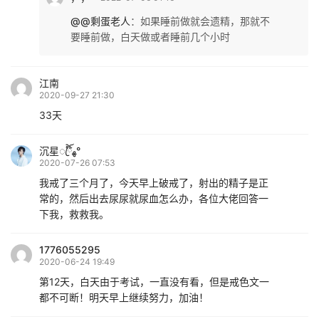
@@剩蛋老人
：
如果睡前做就会遗精，那就不
要睡前做，白天做或者睡前几个小时
江南
2020-09-27 21:30
33天
沉星ꦿ໊ོﻬ°
2020-07-26 07:53
我戒了三个月了，今天早上破戒了，射出的精子是正
常的，然后出去尿尿就尿血怎么办，各位大佬回答一
下我，救救我。
1776055295
2020-06-24 19:49
第12天，白天由于考试，一直没有看，但是戒色文一
都不可断！明天早上继续努力，加油！