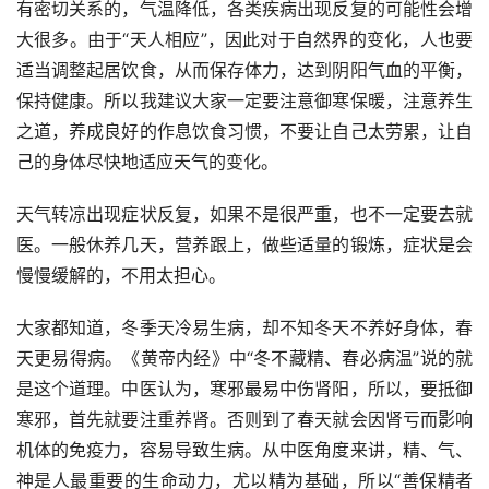
有密切关系的，气温降低，各类疾病出现反复的可能性会增
大很多。由于“天人相应”，因此对于自然界的变化，人也要
适当调整起居饮食，从而保存体力，达到阴阳气血的平衡，
保持健康。所以我建议大家一定要注意御寒保暖，注意养生
之道，养成良好的作息饮食习惯，不要让自己太劳累，让自
己的身体尽快地适应天气的变化。
天气转凉出现症状反复，如果不是很严重，也不一定要去就
医。一般休养几天，营养跟上，做些适量的锻炼，症状是会
慢慢缓解的，不用太担心。
大家都知道，冬季天冷易生病，却不知冬天不养好身体，春
天更易得病。《黄帝内经》中“冬不藏精、春必病温”说的就
是这个道理。中医认为，寒邪最易中伤肾阳，所以，要抵御
寒邪，首先就要注重养肾。否则到了春天就会因肾亏而影响
机体的免疫力，容易导致生病。从中医角度来讲，精、气、
神是人最重要的生命动力，尤以精为基础，所以“善保精者