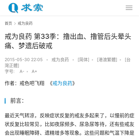
首页
戒为良药
戒为良药 第33季：撸出血、撸管后头晕头
痛、梦遗后破戒
2015-05-30 22:05
•
戒为良药
•
[简体]
•
[港澳繁體]
•
[台
灣正體]
字号:
A-
•
A+
作者：戒色吧飞翔  《
戒为良药
》
前言：
最近天气转凉，反映症状反复的戒友多起来了，以慢前的症
状反复比较常见，比如夜尿频多、尿急尿等待，还有些戒友
会出现睡眠障碍、遗精增多等现象。这些问题和气温下降是