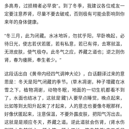
多高寿，过损精者必早衰”。到了冬季，我建议各位戒友一
定要注意养肾，尽量不要去破戒，否则极有可能会影响到你
来年的身体健康。
“冬三月，此为闭藏。水冰地坼，勿扰乎阳，早卧晚起，必
待日光，使志若伏若匿，若有私意，若已有得，去寒就温，
无泄皮肤，使气极夺。此冬气之应，养藏之道也；逆之则伤
肾，春为痿厥，奉生者少。”
这段话出自《黄帝内经四气调神大论》，白话翻译过来的意
思是：冬天是阳气闭藏的季节。(草木凋谢，种子埋藏在冰
雪之下，植物凋谢，动物冬眠，地面的一切生机都看不到
了，水面也结冰了，这就是‘藏’)人要早点睡觉，晚点起来，
比如等到太阳升起来了才起来，人的意志也要像冬眠那样，
好像伏匿起来，注意保温，不要外露皮肤，把阳气泻出去。
这就是是顺应冬天，养藏之道。逆此道就会伤肾，(肾水伤