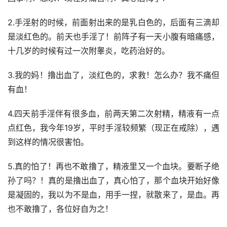
2.手淫射的时候，前面射出来的是乳白色的，后面有三滴却
是淡红色的。前天也手淫了！前阵子有一天小腹有暗痛感，
十几岁的时候有过一次附睾炎，吃药治好的。
3.我的妈！撸出血了，淡红色的，求救！怎么办？我不痛但
有血！
4.四天前手淫伴有很多血，前两天第二次射精，精液有一点
点红色，我今年19岁，平时手淫较频繁（现正在戒除），遇
到这样的情况很害怕。
5.真的怕了！再也不敢撸了，精液里又一个血块。要断子绝
孙了吗？！真的是撸出血了，真心怕了，那个血块开始好像
是凝固的，我以为不是血，用手一捏，就散来了，是血。再
也不敢撸了，各位好自为之！