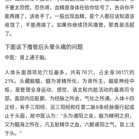
不要太恐慌，恐伤肾，血精是身体在给你信号了，告诉你不
能再撸了，该收手了。一般出现血精，是个人都应该知道该
收敛了，不能再搞了。如果你继续顶风撸管，那真是活腻
了。
下面谈下撸管后头晕头痛的问题
中医：肾上通于脑。
人体头面颈项处穴位最多，共有76穴，占全身361穴的
21%。头藏脑髓，髓为肾精所化，为肾所主。脑是神经中
枢，是管理全身运动、感觉、语言和内脏活动的最高司令
部。面部内应脏腑，为经脉之所会，气化之所通。人体十四
正经，有手三阳经、足三阳经和任督二脉8条经脉循行起或
止于头面，故中医认为：“头为诸阳之会，脑为精明之府，
又为髓海之所在，凡五脏精华之血，六腑诸阳之气，皆上注
于头。”