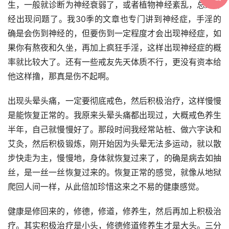
生，一般就诊断为神经衰弱了，或者植物神经紊乱，总之神
经出现问题了。我30季的文章也专门讲到神经症，手淫的
确是会伤到神经的，但要伤到一定程度才会出现神经症，如
果你有熬夜和久坐，再加上疯狂手淫，这样出现神经症的概
率就比较大了。还有一些戒友先天体质不行，更没有资本给
他这样撸，那真是伤不起啊。
出现头晕头痛，一定要彻底戒色，然后积极治疗，这样慢慢
是能恢复正常的。我原来头晕头痛都出现过，大概戒色养生
半年，自己就慢慢好了。那段时间我经常站桩、做六字诀和
艾灸，然后积极锻炼，刚开始因为头晕无法多运动，就以散
步快走为主，慢慢地，身体就恢复过来了，的确是病去如抽
丝，是一丝一丝恢复过来的。恢复正常的感觉，就像从地狱
爬回人间一样，从此倍加珍惜这来之不易的健康感觉。
健康是修回来的，修德，修道，修养生，然后再加上积极治
疗。其实积极治疗是小头，修德修道修养生才是大头。三分