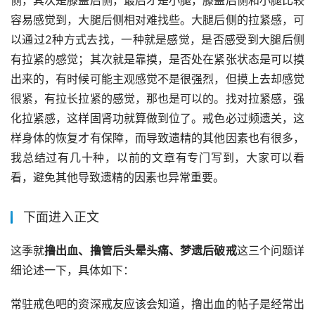
侧，其次是膝盖后侧，最后才是小腿，膝盖后侧和小腿比较
容易感觉到，大腿后侧相对难找些。大腿后侧的拉紧感，可
以通过2种方式去找，一种就是感觉，是否感受到大腿后侧
有拉紧的感觉；其次就是靠摸，是否处在紧张状态是可以摸
出来的，有时候可能主观感觉不是很强烈，但摸上去却感觉
很紧，有拉长拉紧的感觉，那也是可以的。找对拉紧感，强
化拉紧感，这样固肾功就算做到位了。戒色必过频遗关，这
样身体的恢复才有保障，而导致遗精的其他因素也有很多，
我总结过有几十种，以前的文章有专门写到，大家可以看
看，避免其他导致遗精的因素也异常重要。
下面进入正文
这季就
撸出血、撸管后头晕头痛、梦遗后破戒
这三个问题详
细论述一下，具体如下：
常驻戒色吧的资深戒友应该会知道，撸出血的帖子是经常出