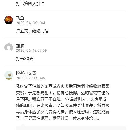
打卡第四天加油
飞鱼
2020-04-09 10:41
第五天，继续加油
加油
2020-03-12 07:59
打卡33天
盼柳小文青
2020-02-03 14:51
我吃完了油腻的东西或者肉类后因为消化吸收较蔬菜
类慢，于是极易犯困，精神也恍惚，这时警惕性也容
易下降。精宜藏而不宜泄。SY后虚则亢，这也是成
瘾的原因，好比吸毒，明知吸毒使身体变差，然而吸
毒后身体虚了反而变得亢奋，使人还想吸，这就成瘾
了，于是恶性循环，循环往复，使人身体垮亡。