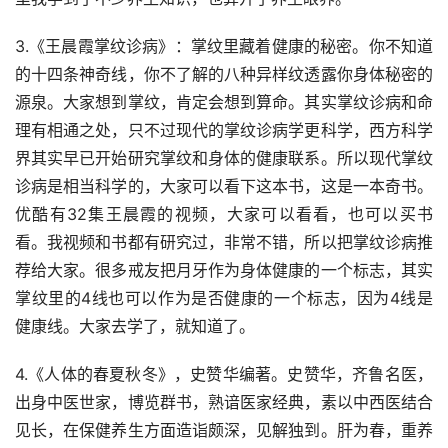
3.《王晨霞掌纹诊病》：掌纹里藏着健康的秘密。你不知道
的十四条神奇线，你不了解的八种异样纹透露你身体秘密的
源泉。大家想到掌纹，肯定会想到算命。其实掌纹诊病和命
理有相通之处，只不过现代的掌纹诊病学更科学，西方科学
界其实早已开始研究掌纹和身体的健康联系。所以现代掌纹
诊病是相当科学的，大家可以看下这本书，这是一本奇书。
优酷有32集王晨霞的视频，大家可以看看，也可以买书
看。我视频和书都有研究过，非常不错，所以把掌纹诊病推
荐给大家。很多戒友把月牙作为身体健康的一个标志，其实
掌纹里的4线也可以作为是否健康的一个标志，因为4线是
健康线。大家去学了，就知道了。
4.《人体的春夏秋冬》，史赞华编著。史赞华，齐鲁名医，
出身中医世家，博览群书，熟谙医家经典，素以中西医结合
见长，在保健养生方面造诣颇深，见解独到。肝为春，重养