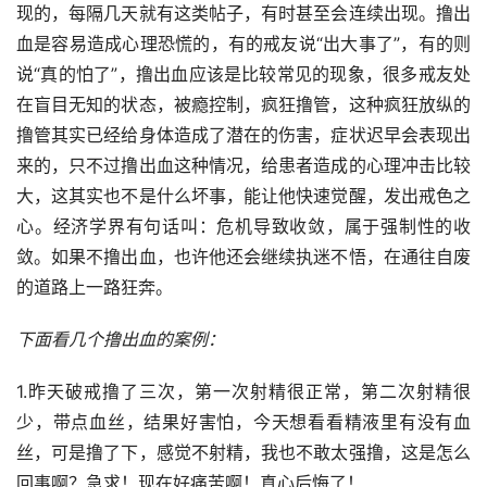
现的，每隔几天就有这类帖子，有时甚至会连续出现。撸出
血是容易造成心理恐慌的，有的戒友说“出大事了”，有的则
说“真的怕了”，撸出血应该是比较常见的现象，很多戒友处
在盲目无知的状态，被瘾控制，疯狂撸管，这种疯狂放纵的
撸管其实已经给身体造成了潜在的伤害，症状迟早会表现出
来的，只不过撸出血这种情况，给患者造成的心理冲击比较
大，这其实也不是什么坏事，能让他快速觉醒，发出戒色之
心。经济学界有句话叫：危机导致收敛，属于强制性的收
敛。如果不撸出血，也许他还会继续执迷不悟，在通往自废
的道路上一路狂奔。
下面看几个撸出血的案例：
1.昨天破戒撸了三次，第一次射精很正常，第二次射精很
少，带点血丝，结果好害怕，今天想看看精液里有没有血
丝，可是撸了下，感觉不射精，我也不敢太强撸，这是怎么
回事啊？急求！现在好痛苦啊！真心后悔了！