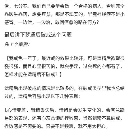
治，七分养。我们自己要学会做一个合格的病人，否则完全
靠医生靠药，想要痊愈，那是不现实的，毕竟神经症不是小
感冒。一边泄，一边治，敢问痊愈的路在何方？
最后讲下梦遗后破戒这个问题
先上个案例：
【我戒色一年了，最近戒的效果比较好，可是遗精后欲望很
强很强，而且心里很苦恼，就会手淫，过会死的心都有了，
怎样才能在遗精后不破戒？】
遗精后出现破戒的情况是比较多的，在破戒类型里我也总结
过的，遗精后容易出现以下几种表现：
1.心情变差，肾精丢失后，情绪是会发生变化的，会有急躁
易怒的表现，还有心灰意懒的挫败感，当然遗精不算破戒，
挫败感是不需要的。只要不是频遗，就不用太担心。