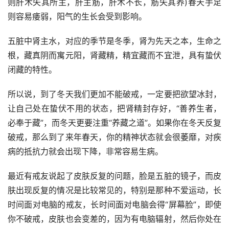
则肝木失其所主，肝主筋，肝木不长，筋失其养)春天手足
则容易痿弱，阳气的生长会受到影响。
五脏中肾主水，对应的季节是冬季，肾为先天之本，生命之
根，藏真阴而寓元阳，肾藏精，精宜藏而不宜泄，具有蛰伏
闭藏的特性。
所以说，到了冬天我们更加不能破戒，一定要把欲望冰封，
让自己处在蛰伏不用的状态，把肾精封存好，“善养生者，
必奉于藏”，而冬天更要注重“养藏之道”。如果你在冬天反复
破戒，那么到了来年春天，你的精神状态就会很萎靡，对疾
病的抵抗力就会出现下降，非常容易生病。
最近有戒友说起了皮肤反复的问题，脸是五脏的镜子，而皮
肤出现反复的情况是比较常见的，特别是那种不爱运动，长
时间面对电脑的戒友，长时间面对电脑会得“屏幕脸”，即使
你不破戒，皮肤也会变差的，因为有电脑辐射，然后你处在