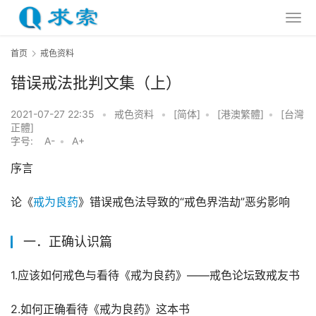
首页
戒色资料
错误戒法批判文集（上）
2021-07-27 22:35
•
戒色资料
•
[简体]
•
[港澳繁體]
•
[台灣
正體]
字号:
A-
•
A+
序言
论《
戒为良药
》错误戒色法导致的“戒色界浩劫”恶劣影响
一．正确认识篇
1.应该如何戒色与看待《戒为良药》——戒色论坛致戒友书
2.如何正确看待《戒为良药》这本书