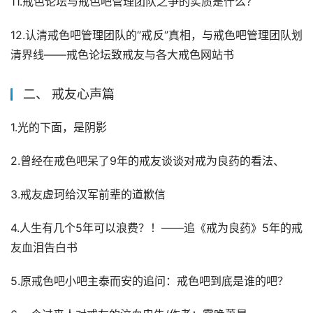
11.戒色论坛与戒色吧管理团队之争的实质是什么？
12.认清戒色吧管理团队的‘’戒反‘’真相，与戒色吧管理团队划
清界线——戒色论坛致戒友与各大戒色网站书
二、 戒友心声篇
1.光的下面，是阴影
2.曾经在戒色吧呆了9年的戒友谈谈对戒为良药的看法、
3.戒友虚珂给汉军前辈的道歉信
4.人生有几个5年可以浪费？！——追《戒为良药》5年的戒
友血泪告白书
5.原戒色吧小吧主泰而安的追问：戒色吧到底是谁的吧？