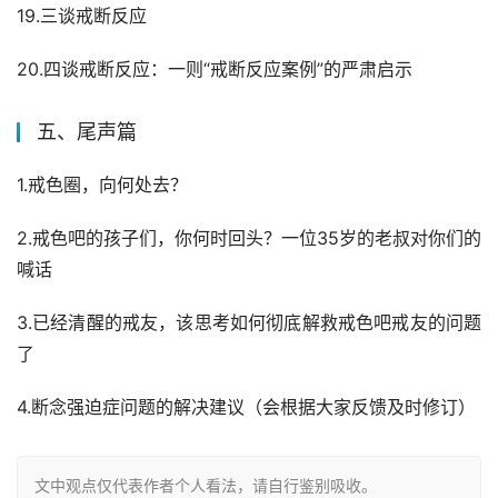
19.三谈戒断反应
20.四谈戒断反应：一则“戒断反应案例”的严肃启示
五、尾声篇
1.戒色圈，向何处去？
2.戒色吧的孩子们，你何时回头？一位35岁的老叔对你们的
喊话
3.已经清醒的戒友，该思考如何彻底解救戒色吧戒友的问题
了
4.断念强迫症问题的解决建议（会根据大家反馈及时修订）
文中观点仅代表作者个人看法，请自行鉴别吸收。