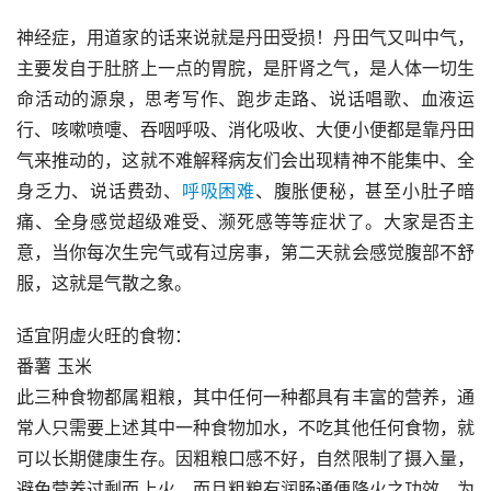
神经症，用道家的话来说就是丹田受损！丹田气又叫中气，
主要发自于肚脐上一点的胃脘，是肝肾之气，是人体一切生
命活动的源泉，思考写作、跑步走路、说话唱歌、血液运
行、咳嗽喷嚏、吞咽呼吸、消化吸收、大便小便都是靠丹田
气来推动的，这就不难解释病友们会出现精神不能集中、全
身乏力、说话费劲、
呼吸困难
、腹胀便秘，甚至小肚子暗
痛、全身感觉超级难受、濒死感等等症状了。大家是否主
意，当你每次生完气或有过房事，第二天就会感觉腹部不舒
服，这就是气散之象。
适宜阴虚火旺的食物：
番薯 玉米
此三种食物都属粗粮，其中任何一种都具有丰富的营养，通
常人只需要上述其中一种食物加水，不吃其他任何食物，就
可以长期健康生存。因粗粮口感不好，自然限制了摄入量，
避免营养过剩而上火。而且粗粮有润肠通便降火之功效，为