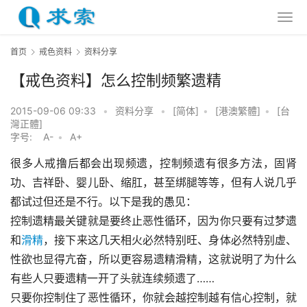
首页
戒色资料
资料分享
【戒色资料】怎么控制频繁遗精
2015-09-06 09:33
•
资料分享
•
[简体]
•
[港澳繁體]
•
[台
灣正體]
字号:
A-
•
A+
很多人戒撸后都会出现频遗，控制频遗有很多方法，固肾
功、吉祥卧、婴儿卧、缩肛，甚至绑腿等等，但有人说几乎
都试过但还是不行。以下是我的愚见：
控制遗精最关键就是要终止恶性循环，因为你只要有过梦遗
和
滑精
，接下来这几天相火必然特别旺、身体必然特别虚、
性欲也显得亢奋，所以更容易遗精滑精，这就说明了为什么
有些人只要遗精一开了头就连续频遗了……
只要你控制住了恶性循环，你就会越控制越有信心控制，就