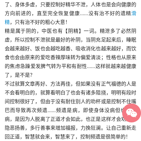
了、身体多虚，只要控制好精华不泄，人体也是会向健康的
方向前进的，直至完全恢复健康……没有治不好的遗精
滑
精
，只有治不好的粗心大意！
精是属于阴的，中医也有【阴精】一词。精泄多了必然阴
虚，所以控制不泄就是最好的补阴，当阴充足起来后，睡眠
会越来越好、饭也会越吃越香、吸收消化也越来越好，而饮
食也会由原来的爱吃香辣厚味转为偏爱清淡；性格也从原来
的焦虑急躁爱发脾气转为平和有耐性……这样就越来越健康
了，是不是？
不过就算文章再好、方法再佳，但如果没有正气福德的人是
不会看明白的，就算看明白了也会有诸多阻挠，明明有段时
间控制很好了，但由于没有耐住别人的劝杯或是控制不住嘴
巴而导致再次频遗……频遗是病，即使身体没病但也是心
病，是因为人脱离了正道才会如此，也正是这样才会劝大家
隐恶扬善，多行善事来增加福报，力挽狂澜。让自己重新走
回正道，智慧就会来，智慧来了，控制频遗是很简单的！