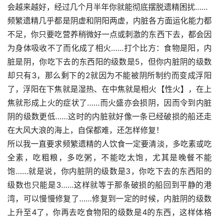
会越来越好，经过几个月半年你就能彻底摆脱遗精困扰……
频繁遗精几乎都是阴虚和阴阳两虚，内脏各方面运化能力都
不足，你只要吃营养稍微好一点或刺激的东西下去，都会因
为身体吸收不了而化成了相火……打个比方：食物是阳，内
脏是阴，你吃下去的东西阳的级数是5，但你内脏阴的级数
却只有3，那么剩下的2就因为不能被阴所制约而变成浮阳
了，浮阳在下焦就是湿热、在中焦就是相火【性火】，在上
焦就形成上火的症状了……而火盛亦会损阴，因而令到内脏
阴的级数更低……这时的内脏就好像一条已经破损的船还走
在大风大浪的海上，自保都难，还怎样修复！
所以我一直要求频繁遗精的人饮食一定要清淡，多吃素或吃
全素，吃粗粮，多吃粥，不能吃太饱，尤其是晚餐不能
饱……就是说，你内脏阴的级数是3，你吃下去的东西阳的
级数也只能是3……这样就等于那条破损的船回到平静的港
湾，可以慢慢修复了……修复到一定的时候，内脏阴的级数
上升至4了，你再去吃食物阳的级数是4的东西，这样体格