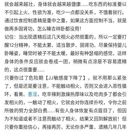
就会越来越壮，身体就会越来越健康……吃东西的标准要以
不引起上火、性欲为准，吃少一点都没关系，不饿着就行。
通过饮食控制遗精是重中之重，如果这方面控制不当，就是
做再多固肾功，怎么睡吉祥卧都没用！
记住：当出现遗精后这几天相火必然很重的，所以一定要打
醒12分精神，不能太累、适当散步、固肾功、尽量保持婴儿
卧睡姿，睡觉时被子不能太暖，最好有种瑟缩的感觉，这样
身体的条件反应就会卷成一团，稍微有点凉是不容易遗精
的，这点很重要……
只要你过了危险期【JJ敏感度下降了】，就不用那么紧张
了，但是还是要注意，不能触动相火，否则又会进入恶性循
环，看黄、
意淫
、吃辛辣刺激燥热厚味以及吃肉多了都会引
发相火的，一触动了相火，它就会对你连续扑咬，令你之前
所做的努力全部白费……有些人身体恢复有点眉目了，但因
为不知道或者不注意而触动了相火，结果又回到解放前！但
只要你重拾信心，再接再厉，无论你多严重、遗精几年几年