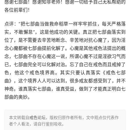
感谢七部曲！感谢知非老师！感谢一切给予自己无私帮助的
各位前辈们！
点评：“把七部曲当做救命稻草一样牢牢抓住，每天严格落
实，不敢懈怠”，这是他成功的关键。真正把七部曲落实到
位了，是不需要去辛苦地断念、辛苦地对抗心魔了，因为淫
念心魔都被七部曲提前化解了。心魔是其他戒色法提出的概
念，七部曲不存在心魔这一说，所谓心魔不过是淫欲习气而
已，七部曲完全可以化解对治。忘了自己在戒色而且戒掉了
色，他这个戒色境界高。其实只要认真落实《戒色七部
曲》，这个境界人人可以达到，很多戒友都感受到了，并不
神奇。谁真落实七部曲，谁真受益，做到了才能真正明白七
部曲的奥妙。
本文转载自
戒色论坛
，版权归原作者所有，文中观点仅代表作
者个人看法，请自行鉴别吸收。