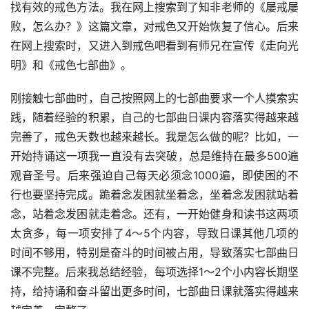
找有效的戒色方法。我在网上搜索到了知非老师的《屡戒屡
败，怎么办？》这篇文章，对戒色又开始恢复了信心。后来
在网上搜索时，又进入到戒色吧看到有师兄在宣传《走向光
明》和《戒色七部曲》。
刚接触七部曲时，自己按照网上的七部曲要求一个人摸索实
践，随着经验的积累，自己的七部曲日课内容落实得越来越
完善了，戒色天数也越来越长。我是怎么做的呢？比如，一
开始持诵这一项我一直没有去突破，总是维持在最多500遍
观音圣号。后来强迫自己每天必须念1000遍，即使困的不
行也要坚持完成。跪着念发困就坐着念，坐着念发困就站着
念，站着念发困就走着念。还有，一开始健身和读书这两项
太贪多，每一项安排了4～5个内容，导致日课其他几项的
时间不够用，特别是奋斗的时间被占用，导致落实七部曲日
课不完整。后来我总结经验，每项选择1～2个小内容长期坚
持，给持诵和奋斗留出更多时间，七部曲日课就落实得越来