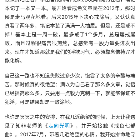
本记了一本又一本。最开始看戒色文章是在2012年，那时
候是走马观花地看。后来2015年下决心戒除后，又认认真
真看了两年多，笔记本装了满满一大抽屉。但是，还是戒不
掉！基本上是一周一破，最多戒了1个多月，总是屡戒屡
败，而且过程很痛苦很煎熬，总感觉有一股力量要迸发出
来。现在才知道那就是我们的淫欲习气，必须靠念佛持咒才
能化解。
自己这一路也不知道失败过多少次，饱尝了太多的辛酸与痛
苦。那时候真的很绝望：满以为自己看了那么多文章，觉悟
已经提高那么多，只要用一点毅力克制一下，就能够保证不
犯淫，可是结果却是一败涂地。
也许是冥冥之中的安排，在我几近绝望的时候，上天让我遇
见了知非老师的《
走向光明
》，并开始接触《戒色七部
曲》。2017年7月，带着几近绝望的心情，我开始拼命地寻