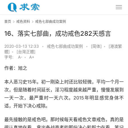
首页
戒色资料
戒色七部曲成功案例
16、落实七部曲，成功戒色282天感言
2020-03-13 12:33
•
戒色七部曲成功案例
•
[简体]
•
[港澳繁
體]
•
[台灣正體]
字号:
A-
•
A+
作者：旭之
本人恶习史15年。初一刚染上时还比较轻微，平均一个月一
次，但是随着时间延长，淫习程度越来越严重，慢慢发展到
一天一次，最严重时一天六次。2015年明显感觉身体不
适，开始下决心戒除。
最先接触的是戒色吧。那时候每天看戒色文章戒色，真的是
很认真地在看，拿出备战高考的那份决心和毅力在看，笔记