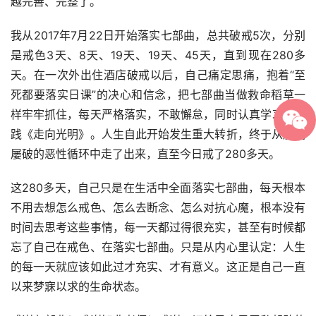
越完善、完整了。
我从2017年7月22日开始落实七部曲，总共破戒5次，分别
是戒色3天、8天、19天、19天、45天，直到现在280多
天。在一次外出住酒店破戒以后，自己痛定思痛，抱着“至
死都要落实日课”的决心和信念，把七部曲当做救命稻草一
样牢牢抓住，每天严格落实，不敢懈怠，同时认真学习并实
践《走向光明》。人生自此开始发生重大转折，终于从屡戒
屡破的恶性循环中走了出来，直至今日戒了280多天。
这280多天，自己只是在生活中全面落实七部曲，每天根本
不用去想怎么戒色、怎么去断念、怎么对抗心魔，根本没有
时间去思考这些事情，每一天都过得很充实，甚至有时候都
忘了自己在戒色、在落实七部曲。只是从内心里认定：人生
的每一天就应该如此过才充实、才有意义。这正是自己一直
以来梦寐以求的生命状态。