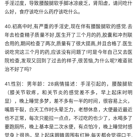
手淫过度，导致腰酸腿软手脚冰凉疲乏，肾阳虚，请问吃什
么好，食疗该吃什么药疗该吃什么。
40.初高中时,有严重的手淫史,现在伴有腰酸腿软的感觉.去
年去检查精子质量不好,医生开了三个月的药,胶囊和冲剂联
合用的,期间检查了两次,质量有了很大提高,并且合格了.医生
说吃完这三个月的药,应该没有问题了!可是今年自己又去医
院检查,发现又回到了过去的样子,很苦恼,为什么呢?难道就
治不好了吗?
41.性别：男年龄：28病情描述：手淫引起的，腰酸腿软
（膝关节软疼，和关节炎的感觉差不多，早上起床时明
显），晚上睡觉多梦，差不多有一半的时间，很容易上火，
嘴唇干裂，白天工作时头晕乏力，老想休息，大便最近最近
也不正常，每次只能拉一点点，不过吃的也少了，水喝多了
要跑厕所，晚上基本是二次水便，有点怕冷，晚上睡觉时感
觉身上很热，早上起床眼睛周围有红肿,每天都会觉得口干,