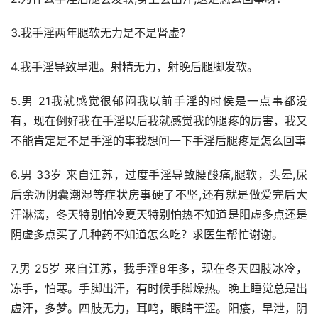
3.我手淫两年腿软无力是不是肾虚？
4.我手淫导致早泄。射精无力，射晚后腿脚发软。
5.男 21我就感觉很郁闷我以前手淫的时侯是一点事都没
有，现在倒好我在手淫以后我就感觉我的腿疼的厉害，我又
不能肯定是不是手淫的事我想问一下手淫后腿疼是怎么回事
6.男 33岁 来自江苏，过度手淫导致腰酸痛,腿软，头晕,尿
后余沥阴囊潮湿等症状房事硬了不坚,还有就是做爱完后大
汗淋漓，冬天特别怕冷夏天特别怕热不知道是阳虚多点还是
阴虚多点买了几种药不知道怎么吃？求医生帮忙谢谢。
7.男 25岁 来自江苏，我手淫8年多，现在冬天四肢冰冷，
冻手，怕寒。手脚出汗，有时候手脚燥热。晚上睡觉总是出
虚汗，多梦。四肢无力，耳鸣，眼睛干涩。阳痿，早泄，阴