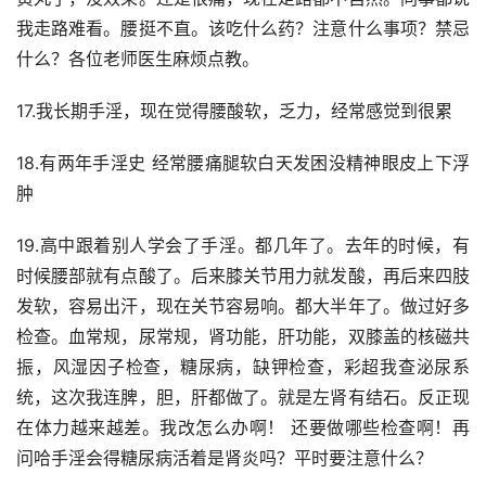
我走路难看。腰挺不直。该吃什么药？注意什么事项？禁忌
什么？各位老师医生麻烦点教。
17.我长期手淫，现在觉得腰酸软，乏力，经常感觉到很累
18.有两年手淫史 经常腰痛腿软白天发困没精神眼皮上下浮
肿
19.高中跟着别人学会了手淫。都几年了。去年的时候，有
时候腰部就有点酸了。后来膝关节用力就发酸，再后来四肢
发软，容易出汗，现在关节容易响。都大半年了。做过好多
检查。血常规，尿常规，肾功能，肝功能，双膝盖的核磁共
振，风湿因子检查，糖尿病，缺钾检查，彩超我查泌尿系
统，这次我连脾，胆，肝都做了。就是左肾有结石。反正现
在体力越来越差。我改怎么办啊！ 还要做哪些检查啊！再
问哈手淫会得糖尿病活着是肾炎吗？平时要注意什么？