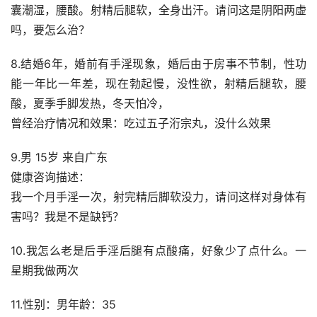
囊潮湿，腰酸。射精后腿软，全身出汗。请问这是阴阳两虚
吗，要怎么治？
8.结婚6年，婚前有手淫现象，婚后由于房事不节制，性功
能一年比一年差，现在勃起慢，没性欲，射精后腿软，腰
酸，夏季手脚发热，冬天怕冷，
曾经治疗情况和效果：吃过五子洐宗丸，没什么效果
9.男 15岁 来自广东
健康咨询描述：
我一个月手淫一次，射完精后脚软没力，请问这样对身体有
害吗？我是不是缺钙？
10.我怎么老是后手淫后腿有点酸痛，好象少了点什么。一
星期我做两次
11.性别：男年龄：35