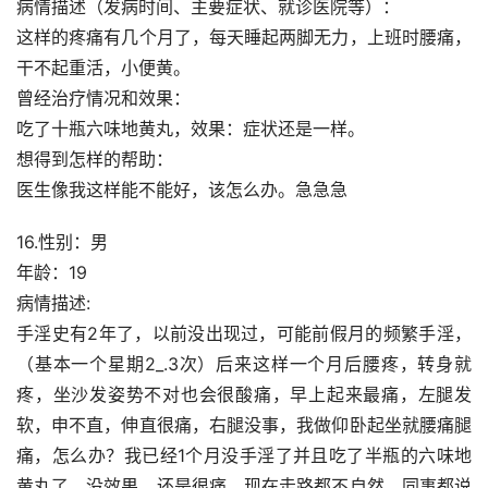
病情描述（发病时间、主要症状、就诊医院等）：
这样的疼痛有几个月了，每天睡起两脚无力，上班时腰痛，
干不起重活，小便黄。
曾经治疗情况和效果：
吃了十瓶六味地黄丸，效果：症状还是一样。
想得到怎样的帮助：
医生像我这样能不能好，该怎么办。急急急
16.性别：男
年龄：19
病情描述:
手淫史有2年了，以前没出现过，可能前假月的频繁手淫，
（基本一个星期2_.3次）后来这样一个月后腰疼，转身就
疼，坐沙发姿势不对也会很酸痛，早上起来最痛，左腿发
软，申不直，伸直很痛，右腿没事，我做仰卧起坐就腰痛腿
痛，怎么办？我已经1个月没手淫了并且吃了半瓶的六味地
黄丸了，没效果。还是很痛，现在走路都不自然。同事都说