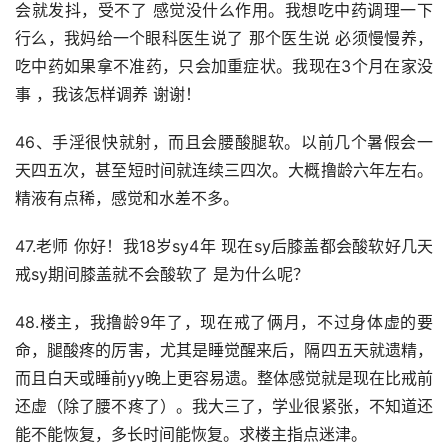
会就发抖，受不了 感觉没什么作用。我想吃中药调理一下
行么，我妈给一个眼科医生说了 那个医生说 必须慢慢养，
吃中药如果拿不准药，只会加重症状。我现在3个月在家没
事 ，我该怎样调养 谢谢！
46、手淫很快就射，而且会腰酸腿软。以前几个暑假会一
天四五次，甚至短时间就连续三四次。大概撸龄六年左右。
精液有点稀，感觉和水差不多。
47.老师 你好！我18岁sy4年 现在sy后膝盖都会酸软好几天 
戒sy期间膝盖就不会酸软了 是为什么呢？
48.楼主，我撸龄9年了，现在戒了俩月，不过身体虚的要
命，腿酸疼的厉害，尤其是睡觉醒来后，隔四五天就遗精，
而且白天或睡前yy晚上更容易遗。整体感觉就是现在比戒前
还虚（除了腰不疼了）。我大三了，学业很紧张，不知道还
能不能恢复，多长时间能恢复。求楼主指点迷津。