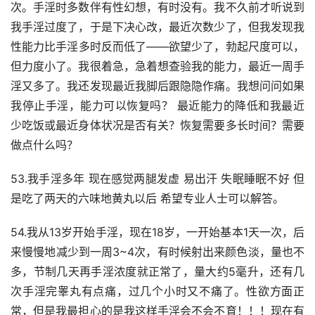
次。手淫时多数伴有性幻想，有时没有。我不久前才听说到
我手淫过度了，于是下决心改，最近次数少了，但我发现我
性能力比手淫多时反而低了——欲望少了，勃起尺度可以，
但力度小了。我很着急，急着想查验我的能力，最近一周手
淫又多了。我还发现最近我脚后跟隐隐作痛。我想问问如果
我停止手淫，能力可以恢复吗？ 最近能力的降低和我最近
少吃饭或最近身体状况是否有关？恢复需要多长时间？需要
做点什么吗？
53.我手淫多年 现在感觉两腿发虚 易出汗 失眠睡眠不好 但
是吃了两天的六味地黄丸以后 希望专业人士可以解答。
54.我从13岁开始手淫，现在18岁，一开始基本1天一次，后
来慢慢地减少到一周3~4次，有时候射出来颜色淡，量也不
多，节制几天再手淫浓度就正常了，量大约5毫升，还有几
次手淫完睾丸有点痛，过几个小时又不痛了。性欲方面正
常，但是我最担心的是我这样手淫会不会不育！！！现在有