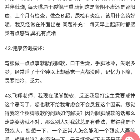
并伴低烧, 每天嘴唇干裂很严重,请问这是肾阴不虚还是肾阳
虚，上个月有检查，做壶Ｂ超，尿检有炎症，该用什么药好
呢，我又经常在外面出差 问题补充： 每天早上起床时都感
觉有点感冒,鼻孔有点堵
42.健康咨询描述：
弯腰做一点点事就腰酸腿软，口干舌燥，手脚冰冷，失眠多
梦，经常睡了十个钟以上却感觉一点都没睡，记忆力下降，
畏寒怕冷，乏力。
43.飞翔老师，我现在腿脚酸软，反正我是打定主意要戒掉
这个恶习了，您也就不给我考虑会不会反复这个因素。您觉
得我这个腿脚酸软的问题如何解决？因为腿脚酸软的话那么
走路姿势就不对，那么别人对我就总是有看法，觉得我是个
残疾人，您想一下，一个正常人怎么能和一个残疾人画等
号、相提并论？故咨询一下，是只继续戒下去还是开些什么