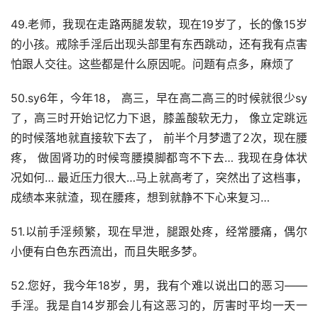
49.老师，我现在走路两腿发软，现在19岁了，长的像15岁
的小孩。戒除手淫后出现头部里有东西跳动，还有我有点害
怕跟人交往。这些都是什么原因呢。问题有点多，麻烦了
50.sy6年，今年18， 高三，早在高二高三的时候就很少sy
了，高三时开始记忆力下退，膝盖酸软无力， 像立定跳远
的时候落地就直接软下去了， 前半个月梦遗了2次，现在腰
疼， 做固肾功的时候弯腰摸脚都弯不下去… 我现在身体状
况如何… 最近压力很大…马上就高考了，突然出了这档事， 
成绩本来就渣，现在腰疼，想到就静不下心来复习…
51.以前手淫频繁，现在早泄，腿跟处疼，经常腰痛，偶尔
小便有白色东西流出，而且失眠多梦。
52.您好，我今年18岁，男，我有个难以说出口的恶习——
手淫。我是自14岁那会儿有这恶习的，厉害时平均一天一