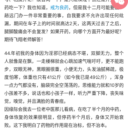
药吃一下？我也知道，
戒为良药
，但是我十二月可能要出一
趟远门办一件非常重要的事，自我要求不允许出现任何纰
漏，期间在车子上的时间就高达2天，这两天过去了之后，
腿脚酸痛会不会复发？如果开药，向哪个方面开为最好呢？
期待飞翔老师解答！
44.年初我的身体因为淫邪已经病态不堪，双脚无力，整个
人就像是在飘，一走楼梯就会心跳加速气喘吁吁，更不能跑
步，双眼无神，黑眼圈很重，小便无力，头发油腻稀疏，极
度怕寒，体重也只有41公斤（如今我已是49公斤），浑身
一点力气都没有，脑袋完全空荡荡的，思维能力就和10岁的
小孩差不多，说话也和小孩子一样，听力严重下降，丧失味
觉，嗅觉，并且满脸的青春痘。
因缘际会我去一位老中医那儿看病，在吃了半个月的中药，
身体恢复的效果很明显，但停药半个月后，身体又开始衰
败。这下我明白了药物的作用是在治标，但不治本。