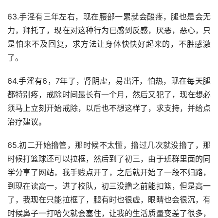
63.手淫有三年左右，现在腰部一累就会酸疼，腿也是会无
力，拜托了，现在对这种行为已感到反感，厌恶，恶心，只
是怕来不及回复，求方法让身体快快好起来的，不胜感激
了。
64.手淫有6，7年了，肾阴虚，易出汗，怕热，现在每天腿
都特别疼，戒除时间最长有一个月，然后又犯了，现在想必
须马上立刻开始戒除，以后也不想这样了，求支持，并给点
治疗建议。
65.初二开始撸管，那时候不太懂，撸过几次就没撸了，那
时候打篮球还可以拉框，然后到了初三，由于班群里面的同
学分享了网站，我手贱点开了，之后就开始了一段不归路，
到现在读高一，进了校队，初三没撸之前能扣篮，但是高一
了，我现在只能拉框了，腿有时也很虚，眼睛也会很沉，有
时候鼻子一打哈欠就会塞住，让我的生活质量变差了很多，