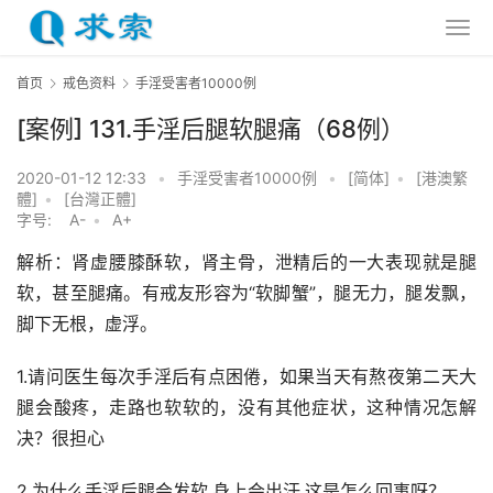
首页
戒色资料
手淫受害者10000例
[案例] 131.手淫后腿软腿痛（68例）
2020-01-12 12:33
•
手淫受害者10000例
•
[简体]
•
[港澳繁
體]
•
[台灣正體]
字号:
A-
•
A+
解析：肾虚腰膝酥软，肾主骨，泄精后的一大表现就是腿
软，甚至腿痛。有戒友形容为“软脚蟹”，腿无力，腿发飘，
脚下无根，虚浮。
1.请问医生每次手淫后有点困倦，如果当天有熬夜第二天大
腿会酸疼，走路也软软的，没有其他症状，这种情况怎解
决？很担心
2.为什么手淫后腿会发软,身上会出汗,这是怎么回事呀？