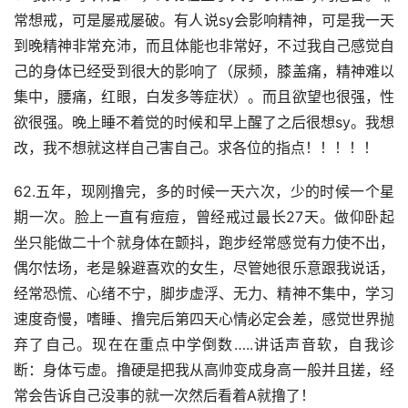
常想戒，可是屡戒屡破。有人说sy会影响精神，可是我一天
到晚精神非常充沛，而且体能也非常好，不过我自己感觉自
己的身体已经受到很大的影响了（尿频，膝盖痛，精神难以
集中，腰痛，红眼，白发多等症状）。而且欲望也很强，性
欲很强。晚上睡不着觉的时候和早上醒了之后很想sy。我想
改，我不想就这样自己害自己。求各位的指点！！！！！
62.五年，现刚撸完，多的时候一天六次，少的时候一个星
期一次。脸上一直有痘痘，曾经戒过最长27天。做仰卧起
坐只能做二十个就身体在颤抖，跑步经常感觉有力使不出，
偶尔怯场，老是躲避喜欢的女生，尽管她很乐意跟我说话，
经常恐慌、心绪不宁，脚步虚浮、无力、精神不集中，学习
速度奇慢，嗜睡、撸完后第四天心情必定会差，感觉世界抛
弃了自己。现在在重点中学倒数…..讲话声音软，自我诊
断：身体亏虚。撸硬是把我从高帅变成身高一般并且搓，经
常会告诉自己没事的就一次然后看着A就撸了！