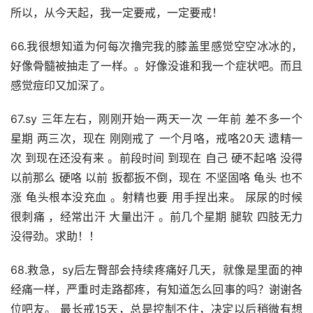
所以，从今天起，我一定要戒，一定要戒！
66.我很想知道为何每次撸完我的膝盖里感觉空空冰冰的，
好像骨髓被抽走了一样。。好像没谁和我一个症状吧。而且
感觉痘印又加深了。
67.sy 三年左右，刚刚开始一两天一次 一年前 差不多一个
星期 两三次，现在 刚刚戒了 一个月咯，戒咯20天 遗精一
次 到现在还没有来 。前段时间 到现在 自己 硬不起咯 没得 
以前那么 硬咯 以前 扳都扳不倒，现在 不坚固咯 龟头 也不
涨 龟头根本没充血 。射精也要 用手捏出来。 尿尿的时候 
很刺痛 ，经常出汗 大量出汗 。前几个星期 腿软 四肢无力 
没得劲。求助！！
68.救急，sy后左臀部会持续疼痛好几天，就像是里面的神
经痛一样，严重时走路都疼，有知道怎么回事的吗？谢谢各
位吧友。 最长戒15天，总是控制不住，决定以后稍微有想