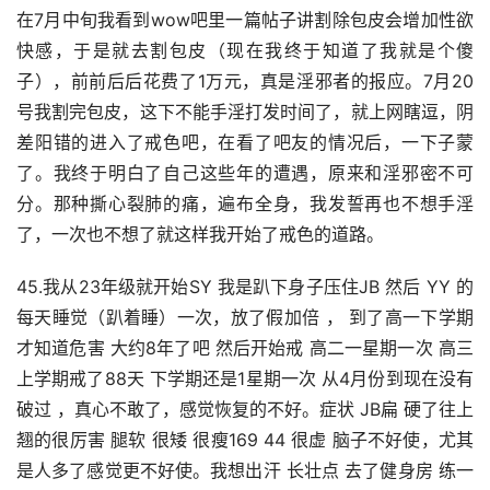
在7月中旬我看到wow吧里一篇帖子讲割除包皮会增加性欲
快感，于是就去割包皮（现在我终于知道了我就是个傻
子），前前后后花费了1万元，真是淫邪者的报应。7月20
号我割完包皮，这下不能手淫打发时间了，就上网瞎逗，阴
差阳错的进入了戒色吧，在看了吧友的情况后，一下子蒙
了。我终于明白了自己这些年的遭遇，原来和淫邪密不可
分。那种撕心裂肺的痛，遍布全身，我发誓再也不想手淫
了，一次也不想了就这样我开始了戒色的道路。
45.我从23年级就开始SY 我是趴下身子压住JB 然后 YY 的 
每天睡觉（趴着睡）一次，放了假加倍 ， 到了高一下学期
才知道危害 大约8年了吧 然后开始戒 高二一星期一次 高三
上学期戒了88天 下学期还是1星期一次 从4月份到现在没有
破过 ，真心不敢了，感觉恢复的不好。症状 JB扁 硬了往上
翘的很厉害 腿软 很矮 很瘦169 44 很虚 脑子不好使，尤其
是人多了感觉更不好使。我想出汗 长壮点 去了健身房 练一