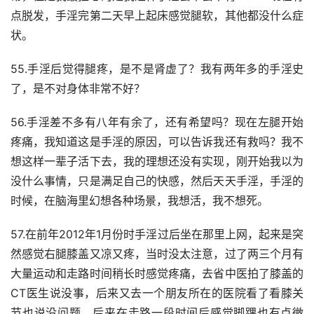
点脱发，手淫完第二天早上起床感觉腿软，其他都没什么症
状。
55.手淫后觉得腿疼，是不是肾虚了？我有两年多的手淫史
了，是不对身体非常不好？
56.手淫差不多有八年有余了，还有希望吗？现在左腿开始
疼痛，我知道这是手淫的原因，可以告诉我还有救吗？我不
想这样一辈子活下去，我的理想还没有实现，刚开始我以为
没什么事情，只是满足自己的快感，然后天天手淫，手淫的
时候，在脑海里幻想各种场景，我想活，我不想死。
57.在前年2012年1月份时手淫过后坐在那里上网，起来是突
然感觉右腿膝盖又凉又疼，当时没太注意，过了两三个月有
大量运动和走路时间稍长时感觉疼痛，去省中医拍了膝盖的
CT医生说没事，后来又去一个朋友所在的医院看了看膝关
节也说没问题，后来在走路一段时间后感觉脚踝也有点微