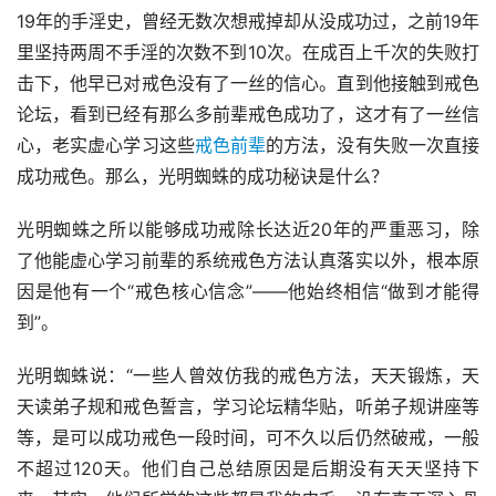
19年的手淫史，曾经无数次想戒掉却从没成功过，之前19年
里坚持两周不手淫的次数不到10次。在成百上千次的失败打
击下，他早已对戒色没有了一丝的信心。直到他接触到戒色
论坛，看到已经有那么多前辈戒色成功了，这才有了一丝信
心，老实虚心学习这些
戒色前辈
的方法，没有失败一次直接
成功戒色。那么，光明蜘蛛的成功秘诀是什么？
光明蜘蛛之所以能够成功戒除长达近20年的严重恶习，除
了他能虚心学习前辈的系统戒色方法认真落实以外，根本原
因是他有一个“戒色核心信念”——他始终相信“做到才能得
到”。
光明蜘蛛说：“一些人曾效仿我的戒色方法，天天锻炼，天
天读弟子规和戒色誓言，学习论坛精华贴，听弟子规讲座等
等，是可以成功戒色一段时间，可不久以后仍然破戒，一般
不超过120天。他们自己总结原因是后期没有天天坚持下