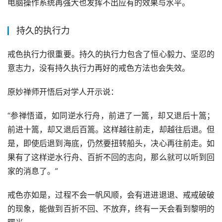
电脑操作系统再强大也发挥不出应有的效果与水平。
持久的执行力
戒色执行力很重要。持久的执行力包含了恒心毅力、坚忍的
意志力，没有持久执行力再好的戒色方法也会失效。
原妙禅师开悟后对学人开示说：
“参禅悟道，如同逆水行舟，前进了一篙，却又退后十篙；
前进十篙，却又退后百篙。这样越往前走，却越往后退。但
是，即使后退到海底，仍然要扭转船头，决心再往前走。如
果有了这样逆水行舟、百折不回的志向，那么就可以听到回
家的消息了。”
戒色亦如是，过程不会一帆风顺，会有进进退退、戒戒破破
的现象，能做到百折不回、不放弃，终有一天会看到黎明的