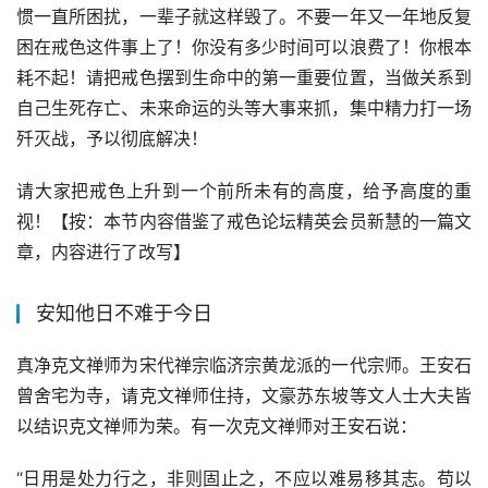
惯一直所困扰，一辈子就这样毁了。不要一年又一年地反复
困在戒色这件事上了！你没有多少时间可以浪费了！你根本
耗不起！请把戒色摆到生命中的第一重要位置，当做关系到
自己生死存亡、未来命运的头等大事来抓，集中精力打一场
歼灭战，予以彻底解决！
请大家把戒色上升到一个前所未有的高度，给予高度的重
视！【按：本节内容借鉴了戒色论坛精英会员新慧的一篇文
章，内容进行了改写】
安知他日不难于今日
真净克文禅师为宋代禅宗临济宗黄龙派的一代宗师。王安石
曾舍宅为寺，请克文禅师住持，文豪苏东坡等文人士大夫皆
以结识克文禅师为荣。有一次克文禅师对王安石说：
“日用是处力行之，非则固止之，不应以难易移其志。苟以