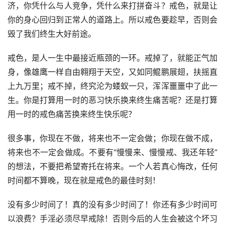
济，你凭什么与人竞争，凭什么来打拼奋斗？戒色，就是让
你的身心回归到正常人的道路上。所以戒色要趁早，否则会
毁了我们终生大好前途。
戒色，是人一生中最接近瓶颈的一环。戒掉了，就能正气加
身，像雄鹰一样自由翱翔于天空，又如同鲲鹏展翅，扶摇直
上九万里；戒不掉，终究沦为蝼蚁一只，浑浑噩噩中了此一
生。你是打算用一时的恶习快乐换来终生痛苦呢？还是打算
用一时的戒色痛苦换来终生快乐呢？
很多事，你现在不做，将来也不一定会做；你现在做不成，
将来也不一定会做成。不要有“慢慢来、慢慢戒、我还年轻”
的想法，不要把希望寄托在将来。一个人若真心悔改，任何
时间都不算晚，现在就是戒色的最佳时刻！
没有多少时间了！真的没有多少时间了！你还有多少时间可
以浪费？手淫必须尽早戒除！否则今后的人生会被这个坏习