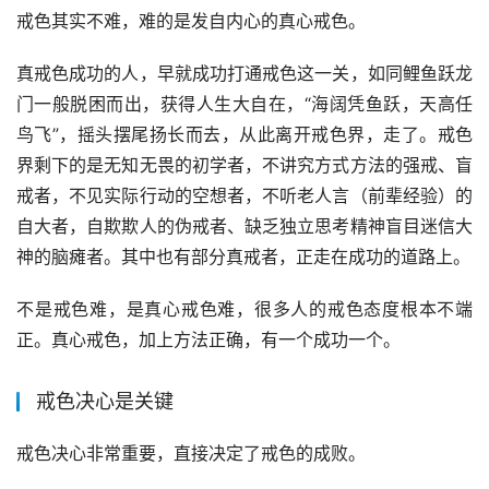
戒色其实不难，难的是发自内心的真心戒色。
真戒色成功的人，早就成功打通戒色这一关，如同鲤鱼跃龙
门一般脱困而出，获得人生大自在，“海阔凭鱼跃，天高任
鸟飞”，摇头摆尾扬长而去，从此离开戒色界，走了。戒色
界剩下的是无知无畏的初学者，不讲究方式方法的强戒、盲
戒者，不见实际行动的空想者，不听老人言（前辈经验）的
自大者，自欺欺人的伪戒者、缺乏独立思考精神盲目迷信大
神的脑瘫者。其中也有部分真戒者，正走在成功的道路上。
不是戒色难，是真心戒色难，很多人的戒色态度根本不端
正。真心戒色，加上方法正确，有一个成功一个。
戒色决心是关键
戒色决心非常重要，直接决定了戒色的成败。