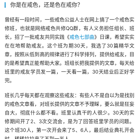
你是在戒色，还是色在戒你？
曾经有一段时间，一些戒色公益人士在网上搞了一个戒色实
修班，也就是网络戒色共修QQ群，有人义务担任组长、班
长，招了一批戒友共同实践《
戒色七部曲
》日课，希望实实
在在地帮助戒友。这个班为期30天，我选了30篇精华文
章，按照从低到高的规律进行了科学排列，提供给戒友，目
的是希望真正能帮助大家。班组长把我提供的文章，每天给
班里的戒友学员发一篇，一天看一篇，30天结业后正好学
完。
班长几乎每天都在观察这些戒友：有些人不是自以为是找别
的戒色文章看，对班长提供的文章不予理睬，要么就是狂妄
自大，彻底什么都不看。班里认真干的人很少。30天的实
修期间开了2、3次交流会，是为了回答班里学员的问题。
这个班30人，第一次开会来了5、6人，最后结业典礼开会
时，稀稀拉拉来了不到一半人。