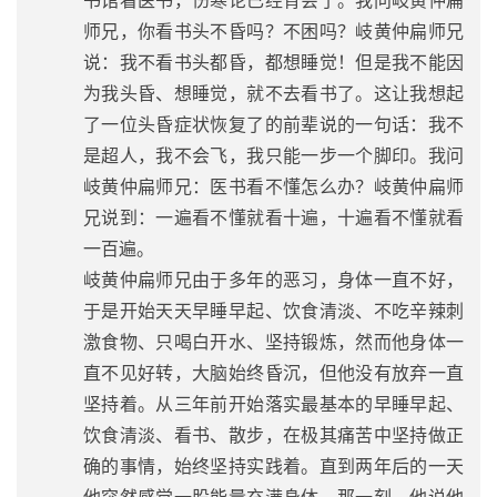
书馆看医书，伤寒论已经背会了。我问岐黄仲扁
师兄，你看书头不昏吗？不困吗？岐黄仲扁师兄
说：我不看书头都昏，都想睡觉！但是我不能因
为我头昏、想睡觉，就不去看书了。这让我想起
了一位头昏症状恢复了的前辈说的一句话：我不
是超人，我不会飞，我只能一步一个脚印。我问
岐黄仲扁师兄：医书看不懂怎么办？岐黄仲扁师
兄说到：一遍看不懂就看十遍，十遍看不懂就看
一百遍。
岐黄仲扁师兄由于多年的恶习，身体一直不好，
于是开始天天早睡早起、饮食清淡、不吃辛辣刺
激食物、只喝白开水、坚持锻炼，然而他身体一
直不见好转，大脑始终昏沉，但他没有放弃一直
坚持着。从三年前开始落实最基本的早睡早起、
饮食清淡、看书、散步，在极其痛苦中坚持做正
确的事情，始终坚持实践着。直到两年后的一天