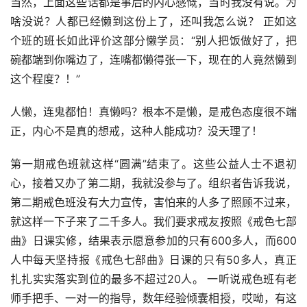
当然，上面这些话都是事后的内心感慨，当时我没有说。为
啥没说？人都已经懒到这份上了，还叫我怎么说？ 正如这
个班的班长如此评价这部分懒学员：“别人把饭做好了，把
碗都端到你嘴边了，连嘴都懒得张一下，现在的人竟然懒到
这个程度？！”
人懒，连鬼都怕！真懒吗？根本不是懒，是戒色态度很不端
正，内心不是真的想戒，这种人能成功？没天理了！
第一期戒色班就这样“圆满”结束了。这些公益人士不退初
心，接着又办了第二期，我就没参与了。组织者告诉我说，
第二期戒色班没有大力宣传，害怕来的人多了照顾不过来，
就这样一下子来了二千多人。我们要求戒友按照《戒色七部
曲》日课实修，结果表示愿意参加的只有600多人，而600
人中每天坚持报《戒色七部曲》日课的只有50多人，真正
扎扎实实落实到位的最多不超过20人。 一听说戒色班有老
师手把手、一对一的指导，数年经验倾囊相授，哎呦，有这