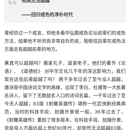
经典无法超越
——回归戒色的淳朴时代
曾经劝过一个戒友，劝他多看中弘期戒色论坛前辈们的戒色
方法，结果他不听劝告非常自负的说，我相信后辈在戒色法
方面总有超越前辈的地方。
果真可以超越吗？儒家孔子、道家老子，他们的著作《论
语》、《道德经》 对中华文化几千年的深远影响力，我们
现在这些后辈超越了吗？ 两千多年过去了至今没人超越；
唐诗是中国诗词文学的高峰，出现了李白、杜甫等一大批著
名诗人，留下了无数脍炙人口的诗词名篇，一千年过去了至
今无人超越；83版《射雕英雄传》堪称一代武侠剧经典典
范，当时的科技手段、拍摄外景很一般，36年过去了，
《射雕英雄传》重拍了很多版本，在科技手段、拍摄外景、
资金投入方面远超上世纪80年代，却依然无法超越83版。