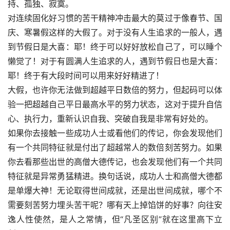
持、孤独、寂寞。
对连续固化好习惯的苦干精神冲击最大的莫过于像春节、国
庆、寒暑假这样的大假了。对于没有人生追求的一般人，遇
到节假日是大喜：耶！终于可以好好放松自己了，可以睡个
懒觉了！对于有圆满人生追求的人，遇到节假日也是大喜：
耶！终于有大段时间可以用来好好精进了！
大假，也许你无法做到超越平日数倍的努力，但起码可以体
验一把超越自己平日最高水平的努力状态，这对于提升自信
心、执行力，重新认识自我、突破自我是非常有好处的。
如果你去接触一些成功人士或看他们的传记，你会发现他们
有一个共同特征就是付出了超越常人的数倍刻苦努力。如果
你去看那些出世的高僧大德传记，也会发现他们有一个共同
特征就是异常勇猛精进。换句话说，成功人士和高僧大德都
是单爆大神！无论取得世间成就，还是出世间成就，哪个不
需要刻苦努力埋头苦干呢？哪有天上掉馅饼的好事？向往安
逸人性使然，是人之常情，但“凡圣区别”就在这里高下立