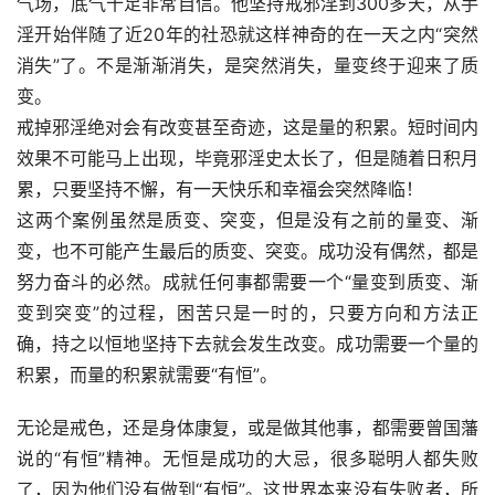
气场，底气十足非常自信。他坚持戒邪淫到300多天，从手
淫开始伴随了近20年的社恐就这样神奇的在一天之内“突然
消失”了。不是渐渐消失，是突然消失，量变终于迎来了质
变。
戒掉邪淫绝对会有改变甚至奇迹，这是量的积累。短时间内
效果不可能马上出现，毕竟邪淫史太长了，但是随着日积月
累，只要坚持不懈，有一天快乐和幸福会突然降临！
这两个案例虽然是质变、突变，但是没有之前的量变、渐
变，也不可能产生最后的质变、突变。成功没有偶然，都是
努力奋斗的必然。成就任何事都需要一个“量变到质变、渐
变到突变”的过程，困苦只是一时的，只要方向和方法正
确，持之以恒地坚持下去就会发生改变。成功需要一个量的
积累，而量的积累就需要“有恒”。
无论是戒色，还是身体康复，或是做其他事，都需要曾国藩
说的“有恒”精神。无恒是成功的大忌，很多聪明人都失败
了，因为他们没有做到“有恒”。这世界本来没有失败者，所