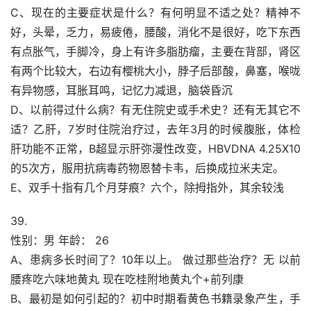
C、现在的主要症状是什么？有何明显不适之处？精神不
好，头晕，乏力，易疲倦，腰酸，消化不是很好，吃下东西
有点胀气，手脚冷，身上有许多脂肪瘤，主要在背部，肾区
有两个比较大，右边有樱桃大小，脖子后部酸，鼻塞，喉咙
有异物感，耳胀耳鸣，记忆力减退，脑袋昏沉
D、以前得过什么病？有无住院史或手术史？还有无其它不
适？乙肝，7岁时住院治疗过，去年3月的时候腹胀，体检
肝功能不正常，B超显示肝弥漫性改变，HBVDNA 4.25X10
的5次方，服用抗病毒药物恩替卡韦，后换成拉米夫定。
E、双手十指有几个月芽痕？六个，除拇指外，其余较浅
39.
性别：男 年龄： 26
A、患病多长时间了？10年以上。 做过那些治疗？无 以前
腰疼吃六味地黄丸 现在吃桂附地黄丸个+前列康
B、最初是如何引起的？初中时期看黄色书籍录象产生，手