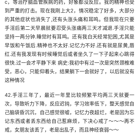
c，等治疗脑血管疾病的药，好象都没反应。我的精神也受
到严重的打击。现在我刚上大2，情况稳定了好多，大部分
的其他症状也消失了,还有头涨头痛和耳鸣。但我现在只要
手淫后第二天早晨就要忍受头涨痛两三天才减退.手淫只能
坚持一两分钟.睡觉时有耳鸣。还有我白天经常犯困,尤其是
早饭和午饭后.精神也不太好.记忆力不好.还有就是尿黄,唇
红.还有我发现有时候睡觉后或者坐久了一下子起来心跳得
很快.过一会才平静下来 病史:我初中有过一次是突然颈椎难
受，恶心，只能仰着头，结果躺下一会就好了，以后就没有
这种情况
42.手淫三年了，最近一年里比较频繁平均两三天就要一
次，导致听力下降，反应迟钝，学习效率低下，整天感觉自
己脑袋昏沉沉，自己感觉很嘘，记忆力夜超烂，老是因为忘
记东西或者丢东西给自己惹麻烦，下决心戒了～～～再不
戒，女朋友该丢了，老是出乱子，而且神经衰弱～～