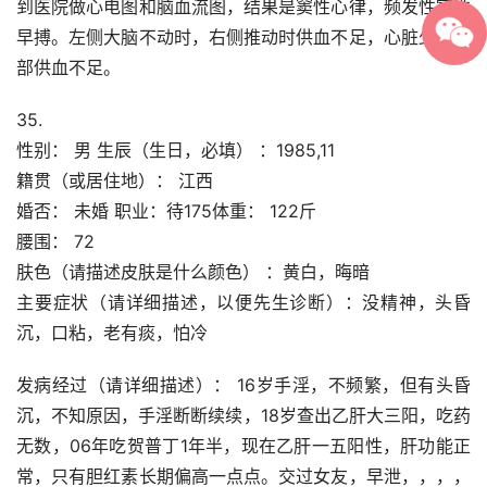
到医院做心电图和脑血流图，结果是窦性心律，频发性室性
早搏。左侧大脑不动时，右侧推动时供血不足，心脏少血脑
部供血不足。
35.
性别： 男 生辰（生日，必填） ：1985,11
籍贯（或居住地）： 江西
婚否： 未婚 职业：待175体重： 122斤
腰围： 72
肤色（请描述皮肤是什么颜色） ：黄白，晦暗
主要症状（请详细描述，以便先生诊断）：没精神，头昏
沉，口粘，老有痰，怕冷
发病经过（请详细描述）： 16岁手淫，不频繁，但有头昏
沉，不知原因，手淫断断续续，18岁查出乙肝大三阳，吃药
无数，06年吃贺普丁1年半，现在乙肝一五阳性，肝功能正
常，只有胆红素长期偏高一点点。交过女友，早泄，，，，