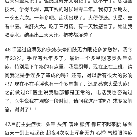
后来有些意识了。也感觉时光太浪费了。就不干了。想越些
技术。学得电焊，真正残的时候是零二年。我初了女朋友。
一晚五六次。一年多吧。症状出现了。大便便溏。头晕。去
看中医。说肝火大。吃了三月药。有一天我感冒了。她让我
喝姜水。结果出三天大汗。把被都湿透了
46.手淫过度导致的头疼头晕四肢无力眼花多梦您好，我今
年23岁，手淫有九年多了，最近一个多星期感觉头晕头
疼，特别是下午疼的有点重，我是厨师，现在正在上班，请
问我这是手淫多了造成的吗？还有，对以后有很大的影响
吗？现在不在手淫也有一个多星期了，还是感觉头晕头疼！
之前做过CT医生说我脑部都是正常的，电话我也咨询过
了，医生说我在观察一段时间，请问我这严重吗？求专家解
答，谢谢了！！
47.目前主要症状：头晕 头疼 嗜睡 腰疼 都直不起来腰 尿频 
每天一到上就起夜 起夜4次以上浑身无力 心悸 气短眼睛疼 