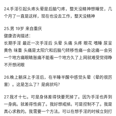
24.手淫引起头疼头晕是后脑勺疼，整天没精神想睡觉，几
个月了一直是这样，现在也没去工作，整天没精神
25.男 19岁 来自重庆
健康咨询描述：
长期手淫 最近一次手淫后 头晕 头痛 头疼 眼花 嗜睡 尿呈
黄色 味重 头痛是太阳穴和后脑勺转移性痛一会这痛一会另
一个地方痛眼睛胀痛不能看一个地方久了上网就难受觉得睁
不开想闭眼
26.晚上躺床上手淫后，在半睡半醒中感觉头晕（晕的很厉
害）。这是怎么了？是病状吗？
27.我才十七。可是身体差得快要死掉了。因为手淫也弄到
一身病。就差得性病了。我好想戒掉。可是控制不了。我是
真心求救的。我需要一个方法。可以在想手淫的时候立刻打