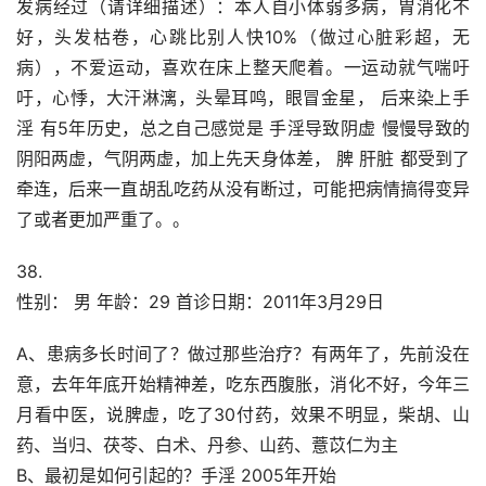
发病经过（请详细描述）：本人自小体弱多病，胃消化不
好，头发枯卷，心跳比别人快10%（做过心脏彩超，无
病），不爱运动，喜欢在床上整天爬着。一运动就气喘吁
吁，心悸，大汗淋漓，头晕耳鸣，眼冒金星， 后来染上手
淫 有5年历史，总之自己感觉是 手淫导致阴虚 慢慢导致的
阴阳两虚，气阴两虚，加上先天身体差， 脾 肝脏 都受到了
牵连，后来一直胡乱吃药从没有断过，可能把病情搞得变异
了或者更加严重了。。
38.
性别： 男 年龄：29 首诊日期：2011年3月29日
A、患病多长时间了？做过那些治疗？有两年了，先前没在
意，去年年底开始精神差，吃东西腹胀，消化不好，今年三
月看中医，说脾虚，吃了30付药，效果不明显，柴胡、山
药、当归、茯苓、白术、丹参、山药、薏苡仁为主
B、最初是如何引起的？手淫 2005年开始