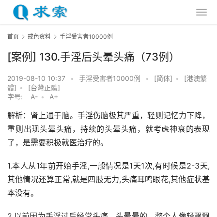
首页
戒色资料
手淫受害者10000例
[案例] 130.手淫后头晕头痛（73例）
2019-08-10 10:37
•
手淫受害者10000例
•
[简体]
•
[港澳繁
體]
•
[台灣正體]
字号:
A-
•
A+
解析：肾上通于脑。手淫伤脑极其严重，轻则记忆力下降，
重则出现头晕头痛，持续的头晕头痛，就考虑神衰的表现
了，是需要积极就医治疗的。
1.本人从1年前开始手淫,一般情况是1天1次,有时候是2-3天,
其他情况还算正常,就是四肢无力,头痛耳鸣眼花,其他症状基
本没有。
2.以前因为手淫过后经常头痛，头晕晕的，整个人像轻飘飘