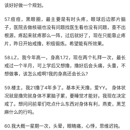
该好好做一个规划。
57.痘痘，黑眼圈，最主要是有时头疼，眼球后边那片脑
子，医院去做核磁也没有问题找医生看也没有问题，查不出
根源，疼起来就疼那么一阵，过后就好了，现在只能靠止疼
片，昨日开始戒撸，积极锻炼。希望能有所效果。
58.LZ，我今年高一，身高1.72，现在两个礼拜一次，最长
戒过一个半月，可上学后又想撸，撸好后会头痛，头重，不
想做事，该怎么戒啊?我的身高还会长么?
59.楼主，我21撸了4年多了。基本天天撸，爱YY。 身体状
况就是撸完就身体不累脑子累，要睡觉才能好。我现在决定
戒了。想问问前辈们吃点什么东西对身体有利，燕麦，黑芝
麻什么的行吗。
60.我大概一星期一次，头晕，眼睛痛，心悸，思维迟钝。