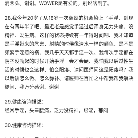
消念头。谢谢。WOWER是有爱的。别说啥割了。
28.我今年20岁了从18岁一次偶然的机会染上了手淫、到现
在有两年半了吧、最近老是感觉手淫过后浑身无力头痛、没
精神、爱生病、这样的状态持续有一年得时间吧、我才知道
是手淫带来的危害、射精的时候像清水一样的颜色、是不是
频繁手淫惹的祸、我几乎天天都手淫一次、我每次手淫都在
阴茎没勃起的时候开始手淫一会才会硬、我怕我以后过性生
活的时候也会这样、怕会阳痿、请问医师问这是阳痿吗？我
以后该怎么做、怎么弥补、请医师在百忙之中帮我帮我解决
疑问、我万分感谢、谢谢
29.健康咨询描述：
经常手淫，头晕腰痛，乏力没精神，眼涩，郁闷
30.健康咨询描述：