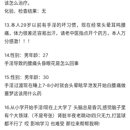
该怎么治疗。
化验、检查结果：无
13.本人29岁以前有手淫的坏习惯，现在经常头晕耳鸣腰
痛，体力很差还容易出汗，请老中医指点开个药方，本人万
分感激！！！
14.性别：男年龄：27
手淫导致的腰痛头昏眼花是怎么回事
15.性别：男年龄：30
手淫过渡现在睡上7-8小时就会头晕眩早泄发开始白腰痛做
噩梦这该用什么药
16.从小学开始手淫!现在上大学了 头脑总是昏沉,感觉脑子里
有个大铁球.（不是夸张）肾脏半夜老跳动!四只无力,打篮球
都不行了 哎 影响学习 也难受 那位来帮帮我啊!