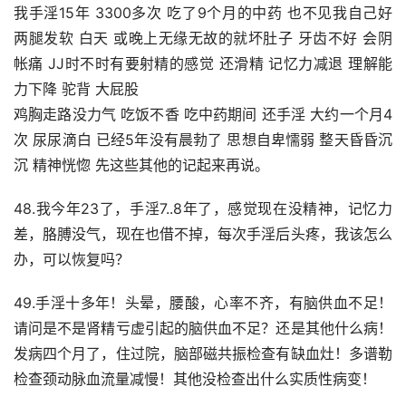
我手淫15年 3300多次 吃了9个月的中药 也不见我自己好 
两腿发软 白天 或晚上无缘无故的就坏肚子 牙齿不好 会阴
帐痛 JJ时不时有要射精的感觉 还滑精 记忆力减退 理解能
力下降 驼背 大屁股
鸡胸走路没力气 吃饭不香 吃中药期间 还手淫 大约一个月4
次 尿尿滴白 已经5年没有晨勃了 思想自卑懦弱 整天昏昏沉
沉 精神恍惚 先这些其他的记起来再说。
48.我今年23了，手淫7..8年了，感觉现在没精神，记忆力
差，胳膊没气，现在也借不掉，每次手淫后头疼，我该怎么
办，可以恢复吗？
49.手淫十多年！头晕，腰酸，心率不齐，有脑供血不足！
请问是不是肾精亏虚引起的脑供血不足？还是其他什么病！
发病四个月了，住过院，脑部磁共振检查有缺血灶！多谱勒
检查颈动脉血流量减慢！其他没检查出什么实质性病变！