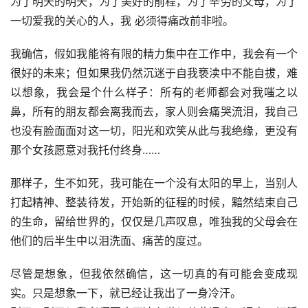
为了明天的明天，为了美好的前程，为了辛劳的父母，为了
一切爱我的关心的人，我 必须得痛改前非啦。
我确信，假如我能将有限的精力集中在工作中，我会有一个
很好的未来；但如果我仍然沉迷于自我亵渎中不能自拔，难
以想象，我会是个什么样子：所有的老师都会对我嗤之以
鼻，所有的朋友都会离我而去，家人则会痛哭流泪，我自己
也没有脸面面对这一切，阳光和欢笑从此与我绝缘，更没有
那个女孩愿意对我托付终身……
那样子，生不如死，我可能在一个没有太阳的早上，当别人
打起精神、整装待发，开始新的征程的时候，黯然结束自己
的生命，留给世界的，仅仅是几声叹息，唯独我的父母会在
他们的后半生中以泪洗面、痛苦的度过。
尽管是想象，但我依然确信，这一切真的有可能会变成现
实。只是想象一下，就已经让我出了一身冷汗。