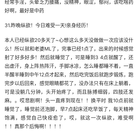
经常手淫，头晕乏力腰痛，没精神，眼涩，郁闷，该吃啥药
好啊，最好是中药
31.昨晚纵欲！今日难受一天!亲身经历！
本人已经纵欲20多天了~心想这么多天没做做一次应该没什
么！所以就和老婆ML了，完事已经1点了，出来的时候感觉
射了好多好多！然后就睡觉了，可是睡到3 4点就醒了，还
出虚汗，身上阵热阵汗，手脚冰凉，怎么睡都睡不着，一直
半醒半睡到中午12点才起来，然后吃完饭后就跑步锻炼，跑
完步以后回来，感觉眼睛都花了，没办法只有在床上躺着，
可是没躺几分钟，头开始疼了，而且脉搏细弱，四肢还发
麻。。哎悲剧啊！头一直疼到现在！！换平时 我10点前就
睡觉了，睡觉前还泡脚，早7点起床还吃早饭了，每天精神
饱满，感觉自己快痊愈了，哎，就这一次纵欲，难受啊 
！！真那个后悔啊！！！！