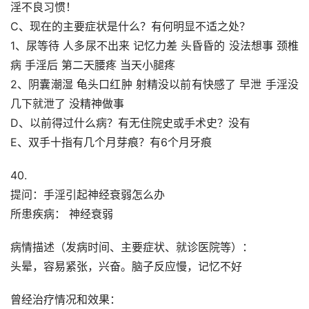
淫不良习惯！
C、现在的主要症状是什么？有何明显不适之处？
1、尿等待 人多尿不出来 记忆力差 头昏昏的 没法想事 颈椎
病 手淫后 第二天腰疼 当天小腿疼
2、阴囊潮湿 龟头口红肿 射精没以前有快感了 早泄 手淫没
几下就泄了 没精神做事
D、以前得过什么病？有无住院史或手术史？没有
E、双手十指有几个月芽痕？有6个月牙痕
40.
提问：手淫引起神经衰弱怎么办
所患疾病： 神经衰弱
病情描述（发病时间、主要症状、就诊医院等）：
头晕，容易紧张，兴奋。脑子反应慢，记忆不好
曾经治疗情况和效果：