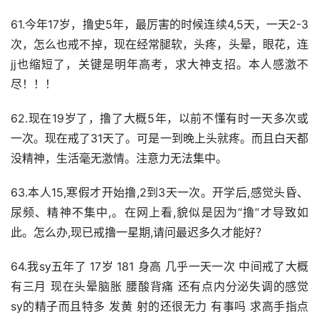
61.今年17岁，撸史5年，最厉害的时候连续4,5天，一天2-3
次，怎么也戒不掉，现在经常腿软，头疼，头晕，眼花，连
jj也缩短了，关键是明年高考，求大神支招。本人感激不
尽！！！
62.现在19岁了，撸了大概5年，以前不懂有时一天多次或
一次。现在戒了31天了。可是一到晚上头就疼。而且白天都
没精神，生活毫无激情。注意力无法集中。
63.本人15,寒假才开始撸,2到3天一次。开学后,感觉头昏、
尿频、精神不集中,。在网上看,貌似是因为“撸”才导致如
此。怎么办,现已戒撸一星期,请问最迟多久才能好？
64.我sy五年了 17岁 181 身高 几乎一天一次 中间戒了大概
有三月 现在头晕脑胀 腰酸背痛 还有点内分泌失调的感觉 
sy的精子而且特多 发黄 射的还很无力 有事吗 求高手指点 