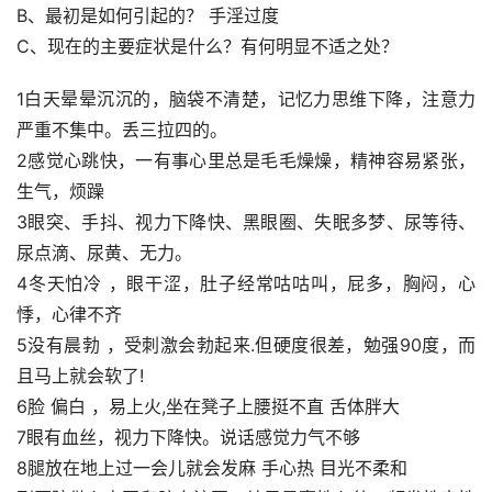
B、最初是如何引起的？ 手淫过度
C、现在的主要症状是什么？有何明显不适之处？
1白天晕晕沉沉的，脑袋不清楚，记忆力思维下降，注意力
严重不集中。丢三拉四的。
2感觉心跳快，一有事心里总是毛毛燥燥，精神容易紧张，
生气，烦躁
3眼突、手抖、视力下降快、黑眼圈、失眠多梦、尿等待、
尿点滴、尿黄、无力。
4冬天怕冷 ，眼干涩，肚子经常咕咕叫，屁多，胸闷，心
悸，心律不齐
5没有晨勃 ，受刺激会勃起来.但硬度很差，勉强90度，而
且马上就会软了!
6脸 偏白 ，易上火,坐在凳子上腰挺不直 舌体胖大
7眼有血丝，视力下降快。说话感觉力气不够
8腿放在地上过一会儿就会发麻 手心热 目光不柔和