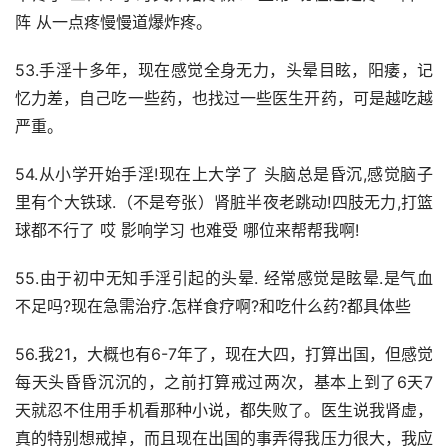
阵 从一点疼慢慢道爆炸疼。
53.手淫十多年，现在感觉全身无力，头晕目眩，阳痿，记
忆力差，自己吃一些药，也找过一些医生开药，可是越吃越
严重。
54.从小学开始手淫!现在上大学了 头脑总是昏沉,感觉脑子
里有个大铁球.（不是夸张）肾脏半夜老跳动!四肢无力,打篮
球都不行了 哎 影响学习 也难受 哪位来帮帮我啊!
55.由于初中无知手淫引起的头晕. 经常感觉是眩晕.是气血
不足吗?现在急需治疗.怎样食疗啊?和吃什么药?都具体些
56.我21，大概也有6-7年了，现在大四，打算出国，但感觉
每天头昏昏沉沉的，之前打算戒过两次，基本上到了6天7
天就忍不住用手机看那种小说，都失败了。医生说我肾虚，
真的特别想戒掉，而且现在出国的事弄得我压力很大，我应