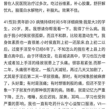
曾在人民医院治疗过多次，吃过谷维素，补心胶囊，舒肝解
忧丸，脑蛋白水解物片，补脑丸。效果不佳。
41.性别:男年龄:20 病情持续时间:5年详细病情:我是大2的学
生，20岁，男。我想请你帮我看一下，我得了什么病。我
由于我小时侯就很孤僻，而且不和群，比较易激动生气，我
身体素质也一直很差.小时侯直到上初一还尿床.自上初二以
后，过度手淫至今已经6年了。不知怎么的我在考上县上的
重点高中后，由于环境改变，在县城读高中，学习也压力增
大或者加上手淫的缘故就患上了头痛。很容易紧张.而那一
二年，头痛很不稳定，一般几天减轻，再过几天又加剧了，
尤其是手淫后第二天一早就很痛。那时，有时候象脸被麻痹
了，头好重；有时是涨痛；有时想锥刺般的痛，但还不至于
象一下子就发作的那种很厉害的病。随着，就是记忆力严重
下降，乏力，嗜睡，反应迟钝，尿黄，耳鸣……学习也受到
严重的影响。我也一直有吃药什么宁心益智口服液，Vt—