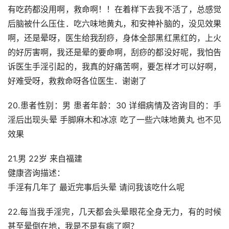
有吃药都没用啊，救命啊！！在着样下去我不活了，总感觉
后脑被什么压住．吃六味地黄丸，和安神补脑的，没见效果
啊，还是晕呀，医生给我刮痧，身体全部黑红黑红的，上火
的好厉害啊，我还是晕的要命啊，刮痧的都没好呢，我怕告
诉医生手淫引起的，我真的好痛苦啊，要怎样才可以好啊，
好难受呀，救救命呀各位医生．谢谢了
20.患者性别：男 患者年龄：30 详细病情及咨询目的：手
淫后出现头晕 手脚麻木和冰凉 吃了一些六味地黄丸 也不见
效果
21.男 22岁 来自福建
健康咨询描述：
手淫有几年了 最近完事后头晕 请问我该吃什么呢
22.每当我手淫完，几天都会头晕眼花全身无力，有的时候
甚至晕倒在地，我是不是有病了啊？