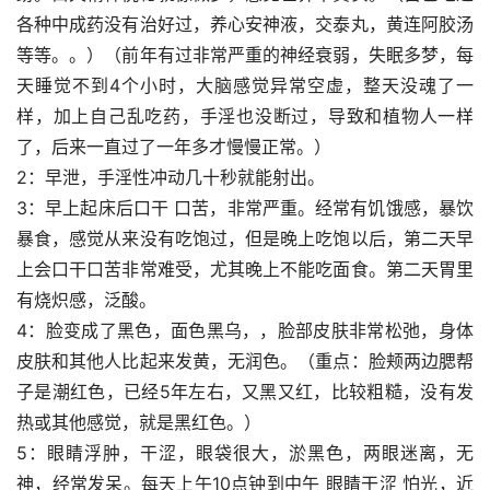
各种中成药没有治好过，养心安神液，交泰丸，黄连阿胶汤
等等。。）（前年有过非常严重的神经衰弱，失眠多梦，每
天睡觉不到4个小时，大脑感觉异常空虚，整天没魂了一
样，加上自己乱吃药，手淫也没断过，导致和植物人一样
了，后来一直过了一年多才慢慢正常。）
2：早泄，手淫性冲动几十秒就能射出。
3：早上起床后口干 口苦，非常严重。经常有饥饿感，暴饮
暴食，感觉从来没有吃饱过，但是晚上吃饱以后，第二天早
上会口干口苦非常难受，尤其晚上不能吃面食。第二天胃里
有烧炽感，泛酸。
4：脸变成了黑色，面色黑乌，，脸部皮肤非常松弛，身体
皮肤和其他人比起来发黄，无润色。（重点：脸颊两边腮帮
子是潮红色，已经5年左右，又黑又红，比较粗糙，没有发
热或其他感觉，就是黑红色。）
5：眼睛浮肿，干涩，眼袋很大，淤黑色，两眼迷离，无
神，经常发呆。每天上午10点钟到中午 眼睛干涩 怕光，近