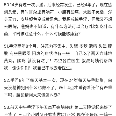
50.14岁有过一次手淫，后来经常发生，已经4年了，现在感
到头晕，有时耳朵里有响声，小腹有些痛，大脑不灵活，浑
身无力，皮肤颜色变成黄黑色。我想戒掉手淫，但我又不想
去医院，爸妈也不知道，有什么方法可以治疗?比如吃什么
药，平时该注意什么，什么时候能够康复？
51.手淫两年8个月，注意力不集中，失眠 多梦 遗精 头晕 腰
酸 有些黑眼圈 阳虚的症状也有一些！自己吃了两天六味地
黄丸，腿疼 就没有吃了！希望各位医生 叔叔阿姨们帮帮
我！谢谢你们！我自己不敢去看医生。
52.手淫8年了每天基本一次，现在24岁每天头昏脑胀，白
天没精神犯困什么也做不了。晚上4点才睡得着还伴有严重
耳鸣，腰酸请问大夫该怎么办？
53.前天中午手淫下午五点开始脑袋疼 第二天睡觉起来好了
不疼了 三四个小时又开始疼做CT正常 现在还是疼 一阵一