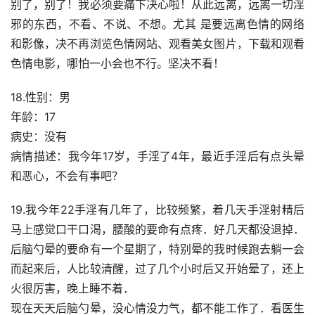
别了，别了！我必须要痛下决心啦！从此远离，远离一切淫
邪的东西，不看、不说、不想。尤其 是要远离色情的网络
和影像，决不再浏览色情网站、观看美女图片，下载和观看
色情电影，哪怕一小会也不行。坚决不看！
18.性别：男
年龄：17
病史：没有
病情描述：我今年17岁，手淫了4年，最近手淫后有点头晕
和恶心，不会有事吧？
19.我今年22手淫有几年了，比较频繁，着几天手淫射精后
马上感觉口干口渴，腰酸的要命有点疼．好几天都没退掉．
后脑勺晕的要命有一个星期了，特别晕的我时候跑去躺一会
而起来后，人比较清醒，过了几个小时后又开始晕了，还上
火很厉害，晚上睡不着．
现在天天后脑勺晕，没心情没力气，都不能工作了．看医生