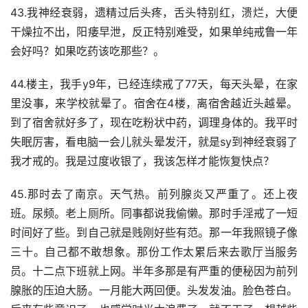
43.我神经衰弱，遗精过后头疼，舌头特别红，溃烂，大便
干燥拉不出，阳痿早泄，反正特别难受，如果单纯戒鲁一年
会好吗？如果吃药该吃那些？。
44.楼主，我手y9年，已经连续戒了77天，每天头晕，在家
里没事，来学校就晕了。宿舍在4楼，离宿舍越近头越晕。
到了宿舍就好多了，现在吃粉状中药，调理身体的。我平时
失眠厉害，看电脑一会儿就头晕发汗，就是sy到神经衰弱了
我才戒的。我是过度收银了，我该怎样才能恢复快点？
45.那时去了南京。天气热。前列腺炎又严重了。还上夜
班。尿频。老上厕所。同事都说我偷懒。那时手淫戒了一短
时间好了些。到自己就是贱刚好些有范。那一年我照镜子像
三十。自己都不敢想象。那份工作太累后来去歌厅当服务
员。十二点下班就上网。半年多那是有严重的便秘因为前列
腺胀的压迫大肠。一月能大两回便。头发发油。脸色苍白。