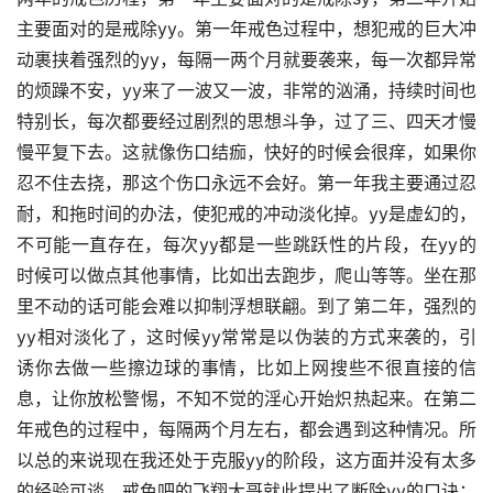
主要面对的是戒除yy。第一年戒色过程中，想犯戒的巨大冲
动裹挟着强烈的yy，每隔一两个月就要袭来，每一次都异常
的烦躁不安，yy来了一波又一波，非常的汹涌，持续时间也
特别长，每次都要经过剧烈的思想斗争，过了三、四天才慢
慢平复下去。这就像伤口结痂，快好的时候会很痒，如果你
忍不住去挠，那这个伤口永远不会好。第一年我主要通过忍
耐，和拖时间的办法，使犯戒的冲动淡化掉。yy是虚幻的，
不可能一直存在，每次yy都是一些跳跃性的片段，在yy的
时候可以做点其他事情，比如出去跑步，爬山等等。坐在那
里不动的话可能会难以抑制浮想联翩。到了第二年，强烈的
yy相对淡化了，这时候yy常常是以伪装的方式来袭的，引
诱你去做一些擦边球的事情，比如上网搜些不很直接的信
息，让你放松警惕，不知不觉的淫心开始炽热起来。在第二
年戒色的过程中，每隔两个月左右，都会遇到这种情况。所
以总的来说现在我还处于克服yy的阶段，这方面并没有太多
的经验可谈，戒色吧的飞翔大哥就此提出了断除yy的口诀：