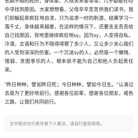
长期不顺的经历，身体差、人际关系差等等，几乎都能在sy
中寻找到原因。大家想想看，父母辛辛苦苦供我们读书，我
们却躲起来疯狂地自渎，只为追求一时的刺激，结果学习一
落千丈，身体越来越差，在这样的情况下，还要支支吾吾给
自己找原因，背地里继续疯狂地sy。因为sy，人变得自私，
冷漠，言语和行为不晓得得罪了多少人，又让多少关心我们
的人受到深深的伤害。一个沉迷sy的人，必然是一个懒惰、
懦弱、贪图享乐的人，根本就不能为自己和他人负起责任
来。
“昨日种种，譬如昨日死；今日种种，譬如今日生。”认清过
去是为了更好地前行。感谢各位前辈，感谢各位朋友，戒色
之路，让我们共同前行。
文中观点仅代表作者个人看法，请自行鉴别吸收。