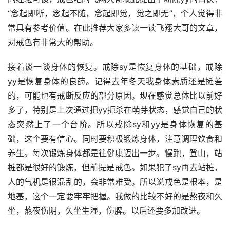
“念起即断，念起不随，念起即觉，觉之即无”，个人觉得非
常具有参考价值。在此推荐大家多读一读飞翔大哥的文章，
对戒色有非常大的帮助。
接着谈一谈身体的恢复。戒除sy是恢复身体的基础，戒除
yy是恢复身体的良药。记得去年冬天我身体素质还是挺差
的，可能也有戒断反应的部分原因。现在感觉总体比以前好
多了，特别是上次通过把yy扼杀在萌芽状态，感觉自己的状
态突然上了一个台阶。所以戒除sy和yy是身体恢复的基
础，这个要有信心。同时要积极锻炼身体，注意调理饮食和
养生。每次锻炼身体都是往健康迈出一步。慢跑，登山，站
桩都是很好的锻炼，但前提是戒色。如果犯了sy再去站桩，
人的气机是很混乱的，会非常难受。所以说戒色是根本，是
地基，这个一定要牢牢把握。我做的比较不好的是熬夜和久
坐，熬夜伤阴，久坐生湿，伤脾。以后还要多加改进。