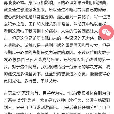
再谈谈心态。身心互相影响，人的心理如果长期阴暗扭曲，
就会通过邪淫爆发出来。所以通过不断地提高自己的修养，
使心灵阳光化是非常重要的。最近看到一篇帖子，写一位戒
友犯sy之后，工作和人际关系非常差，深陷其中难以自拔，
看到这篇帖子我感到十分痛心，人生的低谷固然让人备受打
击，但是这位兄弟所表现出来的一种深深的无力感，确实让
人很揪心。诚然sy是一系列不顺的重要原因和导火索，但是
长期以来心里的失衡是更为深层的原因。不过这位朋友敢于
发心披露自己邪淫造成的恶果，已经是迈出了改过的第一
步。对于这个问题，我也很难给出一劳永逸的解决方案，我
的建议是多读圣贤书，让圣贤的智慧进入心灵，慢慢使得心
灵阳光化。多行善，孝顺父母。
古语云“万恶淫为首，百善孝为先。”以前我很难体会到为何
万恶会以“淫”为首，尤其是sy这种自渎行为，又没有妨碍到
别人，只是自己寻求刺激而已。可是后来我仔细分析了自己