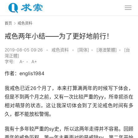
首页
戒色资料
戒色两年小结——为了更好地前行！
2019-08-05 09:26
•
戒色资料
•
[简体]
•
[港澳繁體]
•
[台
灣正體]
字号:
A-
•
A+
作者：englis1984
我戒色已近26个月了，本来打算满两年的时候写下体会，
但是不到两个月之前，又有一次比较严重的yy，所幸扼杀在
相对萌芽的状态，这让我深切体会到了无论戒色时间有多
久，都不能放松警惕。
我有十多年较严重的sy史，所以这两年走得并不容易。回顾
两年的戒色历程，第一年主要面对的是戒除sy，第二年开始