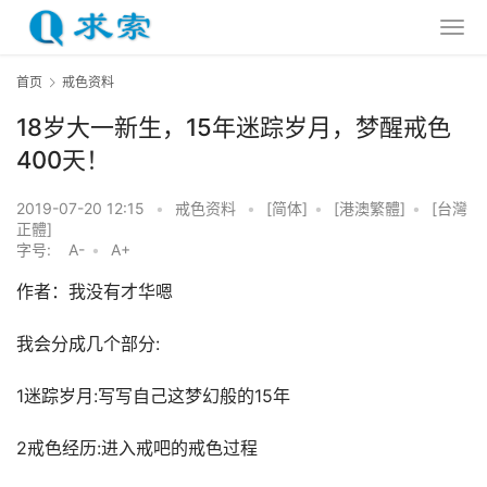
首页
戒色资料
18岁大一新生，15年迷踪岁月，梦醒戒色
400天！
2019-07-20 12:15
•
戒色资料
•
[简体]
•
[港澳繁體]
•
[台灣
正體]
字号:
A-
•
A+
作者：我没有才华嗯
我会分成几个部分:
1迷踪岁月:写写自己这梦幻般的15年
2戒色经历:进入戒吧的戒色过程