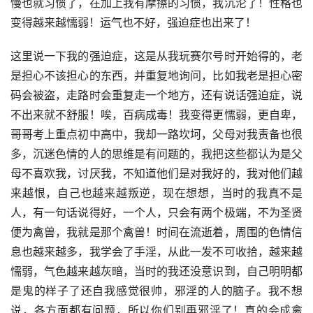
慢也就习惯了，在加上我有摩擦的习惯，我沉沦了！性格也
变得越来越懦弱！运气也不好，强迫症也出来了！
这里说一下我的强迫症，这是从我玩赛尔号时开始得的，老
是担心不该担心的东西，并重复地询问，比如我老是担心密
码会被盗，走路时会重复走一个地方，还有说话强迫症，说
不出来就不舒服！唉，百病成毒！我变得更懦弱，更自卑，
哥哥考上重点初中高中，我却一路坎坷，父母对我责备也很
多，沉迷色情的人的思维是有问题的，我把这些都认为是父
母不喜欢我，讨厌我，不知道他们是对我好的，我对他们越
来越恨，自己也越来越叛逆，现在想想，当时的我真不是
人，有一句话说得好，一个人，只会有两个极端，不为圣贤
便为禽兽，我就是那个禽兽！时间在流逝着，周围的色情信
息也越来越多，我学会了手淫，从此一发不可收拾，越来越
懦弱，气色越来越灰暗，当时的我还没意识到，自己明明都
是鬼的样子了还自我感觉很帅，邪淫的人的脑子。我不想
说，各方面都有问题，所以你们别再邪淫了！真的会成禽