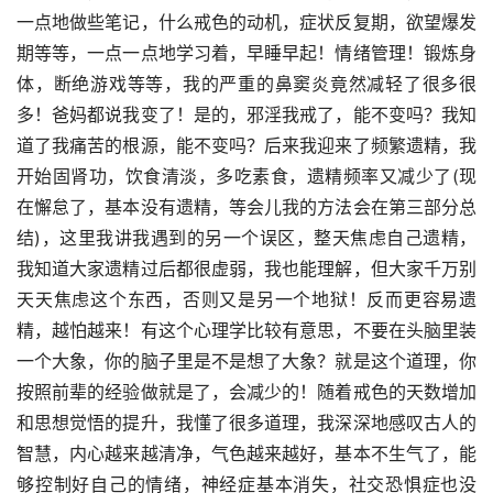
一点地做些笔记，什么戒色的动机，症状反复期，欲望爆发
期等等，一点一点地学习着，早睡早起！情绪管理！锻炼身
体，断绝游戏等等，我的严重的鼻窦炎竟然减轻了很多很
多！爸妈都说我变了！是的，邪淫我戒了，能不变吗？我知
道了我痛苦的根源，能不变吗？后来我迎来了频繁遗精，我
开始固肾功，饮食清淡，多吃素食，遗精频率又减少了(现
在懈怠了，基本没有遗精，等会儿我的方法会在第三部分总
结)，这里我讲我遇到的另一个误区，整天焦虑自己遗精，
我知道大家遗精过后都很虚弱，我也能理解，但大家千万别
天天焦虑这个东西，否则又是另一个地狱！反而更容易遗
精，越怕越来！有这个心理学比较有意思，不要在头脑里装
一个大象，你的脑子里是不是想了大象？就是这个道理，你
按照前辈的经验做就是了，会减少的！随着戒色的天数增加
和思想觉悟的提升，我懂了很多道理，我深深地感叹古人的
智慧，内心越来越清净，气色越来越好，基本不生气了，能
够控制好自己的情绪，神经症基本消失，社交恐惧症也没