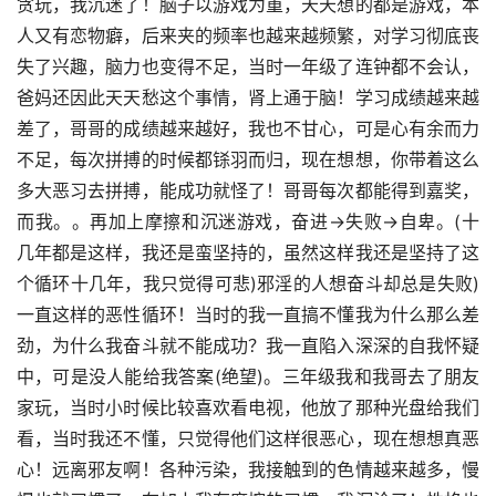
贪玩，我沉迷了！脑子以游戏为重，天天想的都是游戏，本
人又有恋物癖，后来夹的频率也越来越频繁，对学习彻底丧
失了兴趣，脑力也变得不足，当时一年级了连钟都不会认，
爸妈还因此天天愁这个事情，肾上通于脑！学习成绩越来越
差了，哥哥的成绩越来越好，我也不甘心，可是心有余而力
不足，每次拼搏的时候都铩羽而归，现在想想，你带着这么
多大恶习去拼搏，能成功就怪了！哥哥每次都能得到嘉奖，
而我。。再加上摩擦和沉迷游戏，奋进→失败→自卑。(十
几年都是这样，我还是蛮坚持的，虽然这样我还是坚持了这
个循环十几年，我只觉得可悲)邪淫的人想奋斗却总是失败)
一直这样的恶性循环！当时的我一直搞不懂我为什么那么差
劲，为什么我奋斗就不能成功？我一直陷入深深的自我怀疑
中，可是没人能给我答案(绝望)。三年级我和我哥去了朋友
家玩，当时小时候比较喜欢看电视，他放了那种光盘给我们
看，当时我还不懂，只觉得他们这样很恶心，现在想想真恶
心！远离邪友啊！各种污染，我接触到的色情越来越多，慢