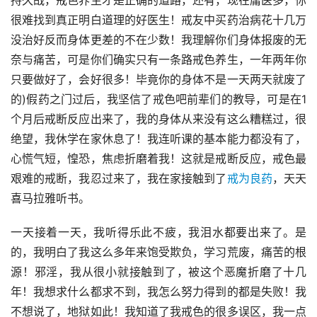
持久战，戒色养生才是正确的道路，还有，现在庸医多，你
很难找到真正明白道理的好医生！戒友中买药治病花十几万
没治好反而身体更差的不在少数！我理解你们身体报废的无
奈与痛苦，可是你们确实只有一条路戒色养生，一年两年你
只要做好了，会好很多！毕竟你的身体不是一天两天就废了
的)假药之门过后，我坚信了戒色吧前辈们的教导，可是在1
个月后戒断反应出来了，我的身体从来没有这么糟糕过，很
绝望，我休学在家休息了！我连听课的基本能力都没有了，
心慌气短，惶恐，焦虑折磨着我！这就是戒断反应，戒色最
艰难的戒断，我忍过来了，我在家接触到了
戒为良药
，天天
喜马拉雅听书。
一天接着一天，我听得乐此不疲，我泪水都要出来了。是
的，我明白了我这么多年来饱受欺负，学习荒废，痛苦的根
源！邪淫，我从很小就接触到了，被这个恶魔折磨了十几
年！我想求什么都求不到，我怎么努力得到的都是失败！我
不想说了，地狱如此！我知道了我戒色的很多误区，我一点