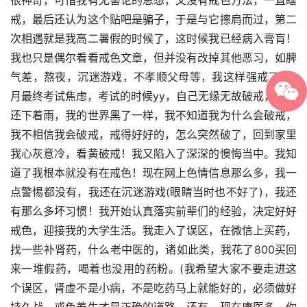
很神奇，可惜我有无害论的思想，又没有戒色方法，一直瞎
戒，最后还认为这个贴吧是骗子，于是与它擦肩而过，第二
次相遇就是我高二暑假的时候了，这时候我已经病入膏肓！
我也只是偶尔看看戒色文章，但并没有改掉其他恶习，如脾
气差，熬夜，沉迷游戏，不孝顺父母等，我这样强戒了7个
月最终考试焦虑，考试的时候yy，自己无缘无故破戒，当时
还下着雨，我的世界黑了一样，我不知道我为什么会破戒，
我不相信我会破戒，戒得好好的，怎么突然破了，回到家里
我心灰意冷，看黄破戒！我又陷入了深深的懊悔当中。我知
道了我根本就没有在戒色！现在网上色情信息那么多，我一
点警惕都没有，我还在沉迷游戏(眼睛当时也不好了)，我还
有那么多坏习惯！我开始认真落实前辈们的经验，决定好好
戒色，迎接我的大学生活。我走入了误区，在微信上买药，
找一些补肾药，什么老中医的，诸如此类，我花了800买回
来一堆假药，喝着也没用的药粉。(我希望大家不要走进这
个误区，肾虚不是小病，不是吃药马上就能好的，必须做好