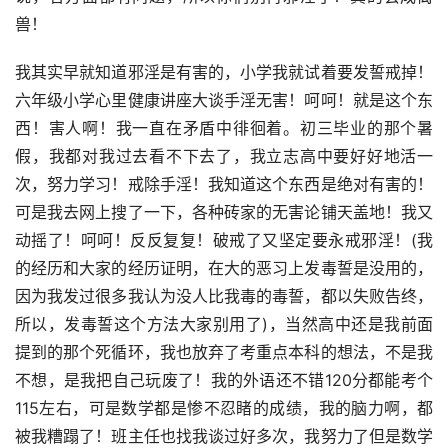
兽！
我其实早就知道邪淫是有害的，小学我就试着要发誓戒掉！
六年级小学心里健康讲座大谈手淫无害！呵呵！就是这个东
西！害人啊！我一直在矛盾中徘徊着。初三毕业的那个暑
假，我都对我过去看不下去了，我立志高中要好好地活一
次，努力学习！戒除手淫！我知道这个东西是绝对有害的！
可是我去网上搜了一下，各种砖家的无害论铺天盖地！我又
动摇了！呵呵！反反复复！破戒了又坚定要永戒邪淫！(我
的经历和大家的经历证明，在大的恶习上发毒誓是没用的，
因为我发过很多我认为没人比我毒的毒誓，都以失败告终，
所以，发毒誓这个方法大家别用了)，当然高中还是我前面
提到的那个死循环，我也放弃了考重点本科的想法，不是我
不想，是我把自己玩废了！我的外语还不错120分都能考个
115左右，可是数学都是惨不忍睹的成绩，我的脑力啊，都
被我糟蹋了！班主任也找我谈过好多次，我努力了但是数学