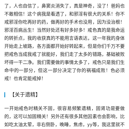
了，人也自信了，鼻窦炎消失了，真是神奇，没了！爸妈也
不敢相信！这个病我是看透了，和邪淫有很大的关系！你不
戒邪淫你吃再好的药，做再好的手术也没用，因为没治根！
邪淫百病丛生！当然好处还有好多好多！戒色真的是我命运
的转折点，我的收获真的不能用言语表达，这一年我的身体
开始走上坡路，各方面都开始好转起来，但是你们千万不要
把戒色当成我戒了就能好，我们走了太多的错路，基础被败
坏得一干二净。我们需要做的事情太多了，戒色只是我们生
命中的一部分，但这一部分决定了你的祸福成败！色必须
戒！也肯定能戒掉！
【关于遗精】
一开始戒色时精关不固，很容易频繁遗精，固肾功是要做
的，这可以加固精关！另外还有很多其他因素也会影响，比
如吃太油太荤，非右侧卧，晚睡，焦虑，yy等，我这里就不