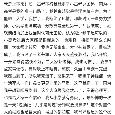
就是上不来！唉！高考不行我就走了小高考这条路，因为小
高考是我的唯一出路了，我越来越觉得手淫色情有害，为了
能够上大学，我拼了，我断绝了色情，那段时间一直努力拼
搏，小高考圆满成功，分数算是全班第一了！我破戒了！狂
欢情绪再加上我当时认可无害论，认为减少频率是可以的！
小高考过后大家都是很懈怠的，也难怪，拼搏了那么长时
间，大家都比较累！我也无所事事，大学有着落了，目标达
成了，我沉迷了王者荣耀，大家天天熬夜游戏，我也开始，
一开始觉得熬夜不好，看大家都这样，我也习惯了，凌晨3
点家常便饭，有时晚上不睡觉，熬夜＋久坐＋纵欲＝完蛋，
我都占到了，所以我完蛋了，恶果来了，我患了神经症！像
个活死人一样！鼻炎更是非常的严重，这里我插一下，因为
我是想到哪写到哪，这个大麻烦我竟然忘了，觉得必须写，
也是给大家一点信心！我从小学就有鼻炎了，最恐怖的一次
是一天2包抽纸！几乎是每过1分钟就要擤鼻涕！这个对整个
人的摧残也是巨大的！得过的都知道，我爸妈也是对这个操