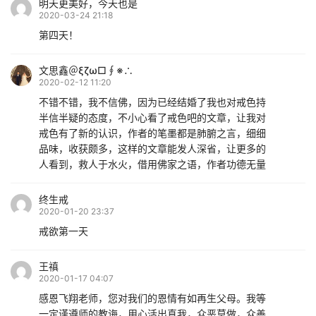
明天更美好，今天也是
2020-03-24 21:18
第四天！
文思鑫＠ξζω□∮※∴
2020-02-12 11:20
不错不错，我不信佛，因为已经结婚了我也对戒色持
半信半疑的态度，不小心看了戒色吧的文章，让我对
戒色有了新的认识，作者的笔墨都是肺腑之言，细细
品味，收获颇多，这样的文章能发人深省，让更多的
人看到，救人于水火，借用佛家之语，作者功德无量
终生戒
2020-01-20 23:37
戒欲第一天
王禛
2020-01-17 04:07
感恩飞翔老师，您对我们的恩情有如再生父母。我等
一定谨遵师的教诲，用心活出真我，众恶莫做，众善