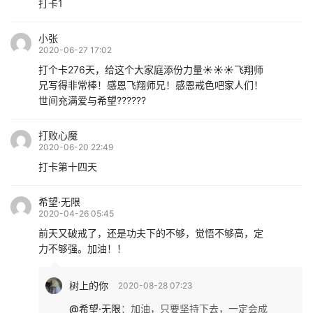
打卡1
小张
2020-06-27 17:02
打个卡276天，给这个大家庭添份力量☀️☀️☀️飞翔师
兄写得非常棒！感恩飞翔师兄！感恩戒色吧家人们！
世间充满爱与希望??????
打败心魔
2020-06-20 22:49
打卡第十四天
希望·无限
2020-04-26 05:45
前天又破戒了，还是功夫下的不够，觉悟不够高，定
力不够强。加油！！
树上的你
2020-08-28 07:23
@希望·无限
：
加油，只要坚持下去，一定会成