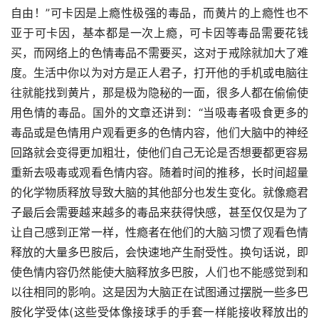
自由！”可卡因是上瘾性极强的毒品，而黄片的上瘾性也不
亚于可卡因，基本都是一次上瘾，可卡因等毒品需要花钱
买，而网络上的色情毒品不需要买，这对于戒除就加大了难
度。生活中你以为对方是正人君子，打开他的手机或电脑往
往就能找到黄片，那是极为隐秘的一面，很多人都在偷偷使
用色情的毒品。国外的文章还讲到：“当吸毒者吸食更多的
毒品或是色情用户观看更多的色情内容，他们大脑中的神经
回路就会变得更加粗壮，使他们自己无论是否想要都更容易
重新去吸毒或观看色情内容。随着时间的推移，长时间超量
的化学物质释放导致大脑的其他部分也发生变化。就像瘾君
子最后会需要越来越多的毒品来获得快感，甚至仅仅是为了
让自己感到正常一样，性瘾者在他们的大脑习惯了观看色情
释放的大量多巴胺后，会快速地产生耐受性。换句话说，即
使色情内容仍然能使大脑释放多巴胺，人们也不能感觉到和
以往相同的影响。这是因为大脑正在试图通过摆脱一些多巴
胺化学受体(这些受体像接球手的手套一样能接收释放出的