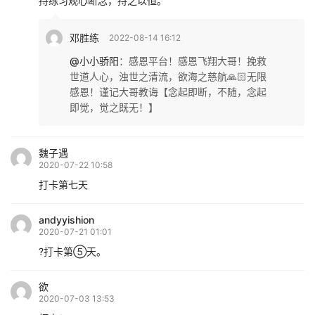
持练习观心断念，持之以恒。
邓胜练
2022-08-14 16:12
@小小骄阳
：
感恩平台！感恩飞翔大哥！挽救
世道人心，浊世之清流，欲海之慈航🙏🏻无限
感恩！谨记大哥教诲【念起即断，不随，念起
即觉，觉之既无！】
魏子遇
2020-07-22 10:58
打卡第七天
andyyishion
2020-07-21 01:01
?打卡第⑤天。
欲
2020-07-03 13:53