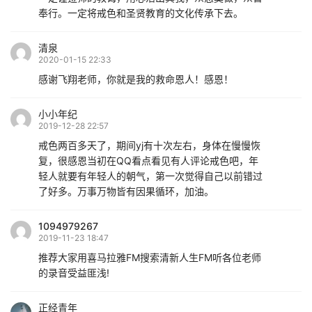
奉行。一定将戒色和圣贤教育的文化传承下去。
清泉
2020-01-15 22:33
感谢飞翔老师，你就是我的救命恩人！感恩！
小小年纪
2019-12-28 22:57
戒色两百多天了，期间yj有十次左右，身体在慢慢恢
复，很感恩当初在QQ看点看见有人评论戒色吧，年
轻人就要有年轻人的朝气，第一次觉得自己以前错过
了好多。万事万物皆有因果循环，加油。
1094979267
2019-11-23 18:47
推荐大家用喜马拉雅FM搜索清新人生FM听各位老师
的录音受益匪浅!
正经青年