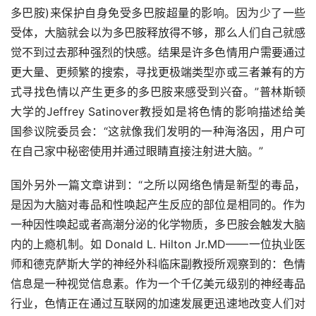
多巴胺)来保护自身免受多巴胺超量的影响。因为少了一些
受体，大脑就会以为多巴胺释放得不够，那么人们自己就感
觉不到过去那种强烈的快感。结果是许多色情用户需要通过
更大量、更频繁的搜索，寻找更极端类型亦或三者兼有的方
式寻找色情以产生更多的多巴胺来感受到兴奋。”普林斯顿
大学的Jeffrey Satinover教授如是将色情的影响描述给美
国参议院委员会：“这就像我们发明的一种海洛因，用户可
在自己家中秘密使用并通过眼睛直接注射进大脑。”
国外另外一篇文章讲到：“之所以网络色情是新型的毒品，
是因为大脑对毒品和性唤起产生反应的部位是相同的。作为
一种因性唤起或者高潮分泌的化学物质，多巴胺会触发大脑
内的上瘾机制。如 Donald L. Hilton Jr.MD——一位执业医
师和德克萨斯大学的神经外科临床副教授所观察到的：色情
信息是一种视觉信息素。作为一个千亿美元级别的神经毒品
行业，色情正在通过互联网的加速发展更迅速地改变人们对