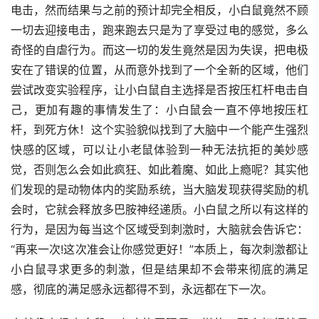
电击，然而结果与之前的预计却完全相反，小白鼠竟然不顾
一切去迎接电击，跑来跑去只是为了享受过电的感觉，多么
奇怪的自虐行为。而这一切的发生竟然是因为失误，把电极
安在了错误的位置，从而意外找到了一个全新的区域，他们
尝试改变实验程序，让小白鼠自主选择是否按压杠杆电击自
己，更加有趣的事情发生了：小白鼠会一直不停地按压杠
杆，到死方休！这个实验貌似找到了大脑中一个能产生强烈
快感的区域，可以让小老鼠体验到一种无法抗拒的美妙感
觉，否则怎么会如此疯狂、如此着魔、如此上瘾呢？其实他
们发现的是动物体内的奖励系统，当大脑发现获得奖励的机
会时，它就会释放多巴胺神经递质。小白鼠之所以有这样的
行为，是因为每当这个区域受到刺激时，大脑就会告诉它：
“再来一次!这次准会让你感觉更好！”本质上，每次刺激都让
小白鼠寻求更多的刺激，但是结果却不会带来彻底的满足
感，彻底的满足感永远都得不到，永远都在下一次。