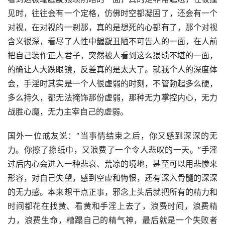
见时，往往会有一个定格，仿佛时空都凝固了，还会有一个
对视，在对视的一刹那，真的是想死的心都有了，那个对视
含义很深，看尽了人性中龌龊丑陋不可告人的一面，在人前
把自己装作正人君子，突然被人看到这么猥琐不堪的一面，
的确让人大跌眼镜，反差真的是太大了。就我个人的深度体
会，手淫时其实是一个人很虚弱的时刻，不管勃起多么硬，
多么持久，都无法掩饰那份虚弱，那种无力掌控内心，无力
战胜心魔，无力主宰自己的虚弱。
国外一位戒友说：“当事情结束之后，你又感到深深的无
力。你擦了擦纸巾，又浪费了一个令人悲叹的一天。”手淫
过后内心会进入一种悲哀、荒凉的境地，甚至可以用悲惨来
形容，对自己失望，感到空虚和悔恨，还有深入骨髓的深深
的无力感。本来想干点正事，邪念上头后就把所有的精力和
时间都花在找黄、看黄和手淫上去了，浪费时间，浪费精
力，浪费生命，糟蹋自己的精气神，最后就是一个失败者