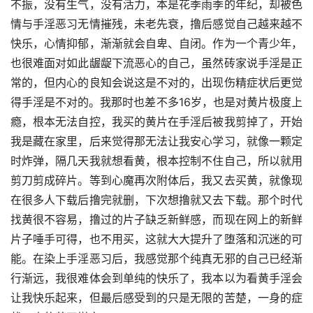
不振，没有生气，没有活力，本是花季雨季的年纪，却被色
情与手淫恶习无情摧残，未老先衰，撸后感觉自己越来越不
快乐，心情抑郁，渐渐就会自卑、自闭。作为一个青少年，
也很难面对如此龌龊下流恶心的自己，虽然砖家说手淫是正
常的，但内心的良知会说这是不对的，出现伤精症状后更觉
得手淫是不对的。我那时也差不多16岁，也是对黄片极度上
瘾，根本无法自控，我买的黄片在手淫后被我剪掉了，开始
我是藏在家里，后来觉得那无法让我安心学习，就像一颗定
时炸弹，隔几天我就想看黄，根本控制不住自己，所以就用
剪刀剪成碎片。等到心魔再次附体后，我又去买黄，就像现
在很多人下载后撸完就删，下次想撸就又去下载。那个时代
找黄很不容易，撸过的片子缺乏新鲜感，而现在网上的新鲜
片子唾手可得，也不用买，这就大大提升了堕落和沉迷的可
能。在染上手淫恶习后，我感觉那个纯真无邪的自己已经渐
行渐远，我很难体会到单纯的快乐了，我本以为看黄手淫会
让我快乐起来，但最后感受到的只是无限的苦楚，一身的症