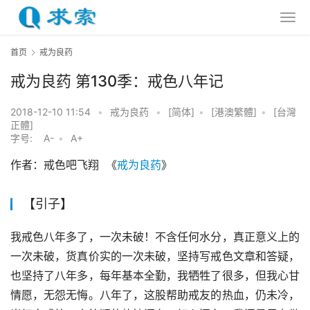
首页
戒为良药
戒为良药 第130季：戒色八年记
2018-12-10 11:54
•
戒为良药
•
[简体]
•
[港澳繁體]
•
[台灣
正體]
字号:
A-
•
A+
作者：戒色吧飞翔  《
戒为良药
》
【引子】
我戒色八年多了，一次未破！不含任何水分，真正意义上的
一次未破，货真价实的一次未破，坚持写戒色文章和答疑，
也坚持了八年多，每年基本全勤，我牺牲了很多，但我心甘
情愿，无怨无悔。八年了，这股帮助戒友的热血，仍未冷，