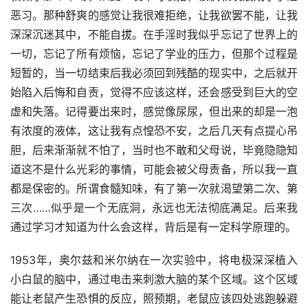
恶习。那种舒爽的感觉让我很难拒绝，让我欲罢不能，让我
深深沉迷其中，不能自拔。在手淫时我似乎忘记了世界上的
一切，忘记了所有烦恼，忘记了学业的压力，但那个过程是
短暂的，当一切结束后我必须回到残酷的现实中，之后就开
始陷入后悔和自责，觉得不应该这样，还会感受到巨大的空
虚和失落。记得要出来时，感觉像尿尿，但出来的却是一泡
有浓度的液体，这让我有点惶恐不安，之后几天有点提心吊
胆，后来渐渐就不怕了，当时也不敢和父母说，毕竟隐隐知
道这不是什么光彩的事情，可能会被父母责备，所以我一直
都是保密的。所谓食髓知味，有了第一次就渴望第二次、第
三次……似乎是一个无底洞，永远也无法彻底满足。后来我
通过学习才知道为什么会这样，背后是有一定科学原理的。
1953年，奥尔兹和米尔纳在一次实验中，将电极深深植入
小白鼠的脑中，通过电击来刺激大脑的某个区域。这个区域
能让老鼠产生恐惧的反应，照预期，老鼠应该四处逃跑躲避