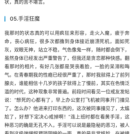
状，真的苦不堪言。
05.手淫狂魔
我那时的状态真的可以用疯狂来形容，走火入魔，疲于奔
命，丧心病狂，很多次都撸到身体接近崩溃死机，面如死
灰，双眼无神，站立不稳，气色像鬼一样，随时都会倒下，
虽然身体已经发出严重警告了，但我还是贪恋那种快感。翻
看那时的相片，有好几张都是哭丧着脸，一脸的呆滞和晦
气。在青春期我的性瘾已经很严重了，那时我就得上了前列
腺炎，谁能相信十几岁的孩子就得上了慢前，其实在色情泛
滥的时代，这种现象非常普遍。前段时间看见一位戒友发帖
说：“想死的心都有了，早上办公室打飞机被同事开门撞见
了。怎么办？他进来打印东西的，这次被同事撞见了，太尴
尬了，好想下定决心戒掉啊！”连上班时都在看黄手淫，这
种恶习的确是无孔不入，手淫可以说是最隐秘的恶习，被人
看到这极端龌龊猥琐阴暗的一面，真的是非常尴尬，在被撞