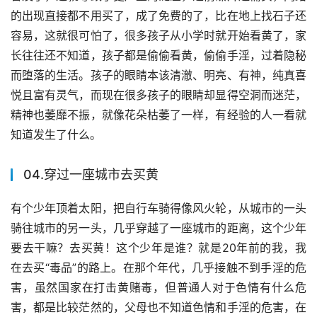
的出现直接都不用买了，成了免费的了，比在地上找石子还
容易，这就很可怕了，很多孩子从小学时就开始看黄了，家
长往往还不知道，孩子都是偷偷看黄，偷偷手淫，过着隐秘
而堕落的生活。孩子的眼睛本该清澈、明亮、有神，纯真喜
悦且富有灵气，而现在很多孩子的眼睛却显得空洞而迷茫，
精神也萎靡不振，就像花朵枯萎了一样，有经验的人一看就
知道发生了什么。
04.穿过一座城市去买黄
有个少年顶着太阳，把自行车骑得像风火轮，从城市的一头
骑往城市的另一头，几乎穿越了一座城市的距离，这个少年
要去干嘛？去买黄！这个少年是谁？就是20年前的我，我
在去买“毒品”的路上。在那个年代，几乎接触不到手淫的危
害，虽然国家在打击黄赌毒，但普通人对于色情有什么危
害，都是比较茫然的，父母也不知道色情和手淫的危害，在