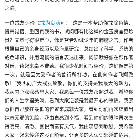
之路。
一位戒友评价《
戒为良药
》：“这是一本帮助你戒除色情、
提高觉悟、重回真我的书，试问哪有比这样的金玉良言更珍
贵？文章写得很走心，像是智者劝诫少年的肺腑之言。作者
根据自己的亲身经历以及海量研究，总结出了科学、系统的
戒色知识，并用流畅的语言表达出来，阅读就好像在跟作者
对话，读起来毫不费劲。我很少花时间写评价，这好像是第
一次，就是因为受作者的善行所打动，在此向作者飞翔致
敬！”我也向广大戒友致敬，你们的支持是我最大的动力，
我从内心深深感恩大家，我愿每一位戒友都超过我，希望你
们的人生幸福美满。看到大家逆袭是我最开心的事情，我愿
意把自己放在最低的位置来成就大家，看到你们再次绽放出
纯真无邪的笑脸，我由衷感到幸福，看到你们的眼睛再次变
得明亮、清澈、喜悦而富有灵气，我由衷感到欣慰。我希望
大家一起来传递这股正能量，让更多的人认识邪淫的危害，