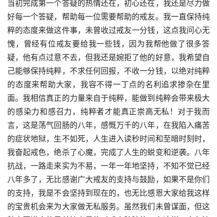
当初完成第一个答疑的热情还在，初心还在，我还是尽力做
好每一个答疑，帮助每一位需要帮助的戒友。我一直保持纯
粹的态度来做这件事，未曾收过戒友一分钱，这点我问心无
愧，曾经有位戒友要给我一些钱，因为我帮他做了很多答
疑，他有点过意不去，但我还是婉拒了他的好意，我希望自
己能够保持纯粹，不求任何回报，不收一分钱，以绝对纯粹
的态度来帮助大家，我容不得一丁点的名利追求掺杂在里
面。我相信真正的力量来自于纯粹，能做到纯粹会带来极大
的感染力和感召力，纯粹者才能真正崇高无私！对于我而
言，这是荡气回肠的八年，感慨万千的八年，在我陷入痛苦
的症状地狱，生不如死，人生进入读秒时间和至暗时刻时，
我奋起戒色，绝杀了心魔，完成了人生的蜕变和逆袭。八年
抗战，一路走来实为不易，一年一年地坚持，不知不觉已经
八年多了，无比感谢广大戒友的支持与鼓励，如果不是你们
的支持，我是不会坚持到现在的，也无比感恩大家给我这样
的宝贵机会来为大家做无私服务。虽然我们未曾谋面，但这