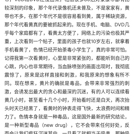
较深刻的印象，那个年代录像机还未普及，不是家家有，黄
带也不多，在那个年代不是很容易看到黄，属于稀缺资源，
那个年代看黄真的要被抓起来的。现在手机、电脑、DVD几
乎每个家庭都有了，看黄太方便了，网络上的污染也极其严
重，上次看到一个帖子，里面的孩子也就10岁左右，就拿着
手机看黄了，色情已经开始荼毒小学生了，真的非常可怕。
记得我第一次看黄时，心里是非常紧张的，都能听到自己的
心跳，内心也非常期待，当血脉喷张的画面出现时，我彻底
震惊了，原来是这样直接和刺激，和我原来的想象有所不
同。现在想来，黄片的确就是毒品，会带来非常强烈的刺
激，会诱发出最大的贪心和最深的沉迷，有的人可以连续看
黄几小时，甚至看十几个小时，开始看时还是白天，再次抬
头时天已经黑了，看黄时的钟表走得飞快，太浪费时间和精
力了。色情本身就是一种毒品，这是国外最新的研究结论，
是一种新型毒品（new drug），它不会带来任何好处，反
而会让我们疯狂沉迷其中，一旦看了就相当于吸毒，那种吸