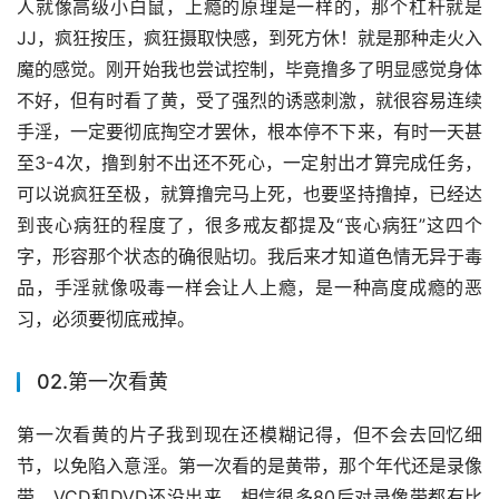
人就像高级小白鼠，上瘾的原理是一样的，那个杠杆就是
JJ，疯狂按压，疯狂摄取快感，到死方休！就是那种走火入
魔的感觉。刚开始我也尝试控制，毕竟撸多了明显感觉身体
不好，但有时看了黄，受了强烈的诱惑刺激，就很容易连续
手淫，一定要彻底掏空才罢休，根本停不下来，有时一天甚
至3-4次，撸到射不出还不死心，一定射出才算完成任务，
可以说疯狂至极，就算撸完马上死，也要坚持撸掉，已经达
到丧心病狂的程度了，很多戒友都提及“丧心病狂”这四个
字，形容那个状态的确很贴切。我后来才知道色情无异于毒
品，手淫就像吸毒一样会让人上瘾，是一种高度成瘾的恶
习，必须要彻底戒掉。
02.第一次看黄
第一次看黄的片子我到现在还模糊记得，但不会去回忆细
节，以免陷入意淫。第一次看的是黄带，那个年代还是录像
带，VCD和DVD还没出来，相信很多80后对录像带都有比