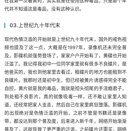
在我第一次看黄时，其实就是在使用这种毒品，只是那个年
代并不知道这是毒品，没有这种认识。
03.上世纪九十年代末
现代色情泛滥的开始就是上世纪九十年代末，国外的戒色视
频也提及了这一点，大概是在1997年，录像机还未完全普
及，影碟机就强势登场了，家家户户开始有了，黄碟也开始
泛滥了。我记得我初中一位同学家里就有很多不良碟片，是
他爸买的，我也到他家里去看过，租碟片的地方也能租到不
良碟片。我那时还是初中生，但已经被黄片诱惑得完全不能
自控，黄片就是我的毒品，我就是彻头彻尾的手淫瘾君子，
到处租不良影片，真的就像吸毒一样，还不敢让家里人知
道，还经常把家人支走，然后自己在家里疯狂堕落。影碟机
的出现绝对是色情泛滥的开始，之前不管是书籍还是录像
带，都没达到那个普及度，后来进入新千年，网络开始渐渐
普及了，这就导致了更严重的泛滥，之前碟片还需买，网络