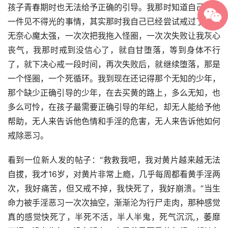
孩子青春期时也无法给予正确的引导。我那时知道自己在做
一件见不得光的事情，其实那时我自己已经尝试戒过了，但
无奈心魔太强，一次次把我拖入怪圈，一次次失败让我灰心
丧气，我那时戒到没信心了，就自甘堕落，等到身体不行
了，就下决心戒一段时间，再次失败后，就继续堕落，那是
一个怪圈，一个死循环。我到现在还记得那个无知的少年，
那个缺少正确引导的少年，在去买黄的路上，多么无知，也
多么可怜，在孩子最需要正确引导的年纪，却无人能给予他
帮助，无人来告诉他色情和手淫的危害，无人来告诉他如何
戒除恶习。
看到一位新人发的帖子：“救救我吧，我对黄片越来越无法
自拔，我才16岁，对黄片非常上瘾，几乎每周都看黄手淫两
次，我好痛苦，但又戒不掉，我快死了，我好崩溃。”当生
命力被手淫恶习一次次抽空，渐渐沦为行尸走肉，那种感觉
真的感觉快死了，半死不活，半人半鬼，死气沉沉,，萎靡