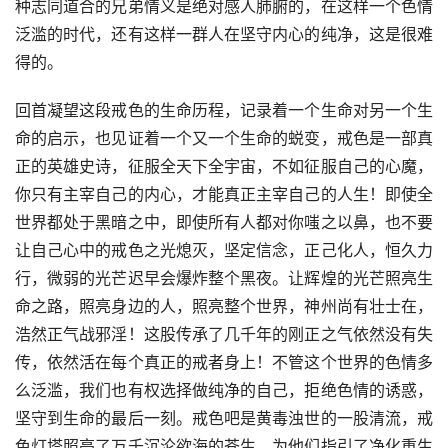
种志同道合的兄弟情义是绝对感人肺腑的，在这样一个色情
泛滥的时代，还有这样一群人在坚守内心的纯净，这是很难
得的。
回首凝望这段戒色的生命历程，记录着一个生命对另一个生
命的启示，也见证着一个又一个生命的蜕变，戒色是一部真
正的英雄史诗，征服全天下全宇宙，不如征服自己的心魔，
你只有主宰自己的内心，才能真正主宰自己的人生！即使全
世界都处于黑暗之中，即使所有人都对你嗤之以鼻，也不要
让自己心中的戒色之光熄灭，坚定信念，正己化人，恒久力
行，微弱的光芒迟早会爆炸整个黑夜。让辉煌的光芒照亮生
命之路，照亮身边的人，照亮整个世界，神州尚有壮士在，
浩然正气战邪淫！这股传承了几千年的刚正之气依然没有失
传，依然活在每个真正的戒者身上！不管这个世界的色情多
么泛滥，我们也有权选择做纯净的自己，拒绝色情的诱惑，
坚守到生命的最后一刻。戒色吧是黄毒浊世的一股清流，戒
色灯塔照亮了万千沉沦欲海的苍生，为他们指引了净化重生