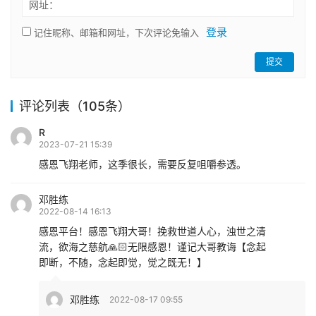
网址：
登录
记住昵称、邮箱和网址，下次评论免输入
提交
评论列表（105条）
R
2023-07-21 15:39
感恩飞翔老师，这季很长，需要反复咀嚼参透。
邓胜练
2022-08-14 16:13
感恩平台！感恩飞翔大哥！挽救世道人心，浊世之清
流，欲海之慈航🙏🏻无限感恩！谨记大哥教诲【念起
即断，不随，念起即觉，觉之既无！】
邓胜练
2022-08-17 09:55