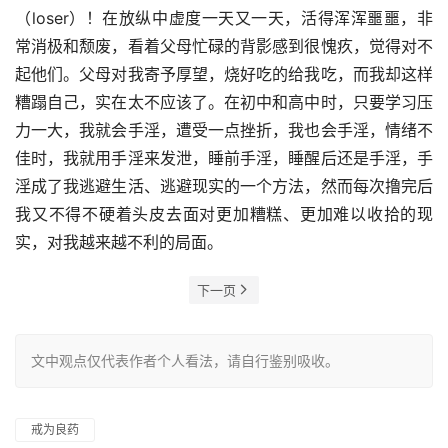
（loser）！在放纵中虚度一天又一天，活得浑浑噩噩，非
常消极和颓废，看着父母忙碌的背影感到很愧疚，觉得对不
起他们。父母对我寄予厚望，烧好吃的给我吃，而我却这样
糟蹋自己，实在太不应该了。在初中和高中时，只要学习压
力一大，我就会手淫，遭受一点挫折，我也会手淫，情绪不
佳时，我就用手淫来发泄，睡前手淫，睡醒后还是手淫，手
淫成了我逃避生活、逃避现实的一个方法，然而每次撸完后
我又不得不硬着头皮去面对更加糟糕、更加难以收拾的现
实，对我越来越不利的局面。
下一页
文中观点仅代表作者个人看法，请自行鉴别吸收。
戒为良药