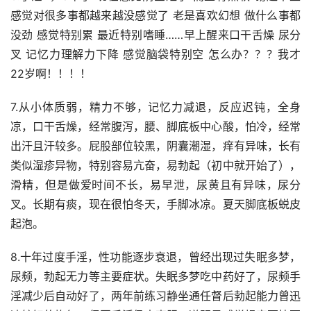
感觉对很多事都越来越没感觉了 老是喜欢幻想 做什么事都
没劲 感觉特别累 最近特别嗜睡……早上醒来口干舌燥 尿分
叉 记忆力理解力下降 感觉脑袋特别空 怎么办？？？我才
22岁啊！！！！
7.从小体质弱，精力不够，记忆力减退，反应迟钝，全身
凉，口干舌燥，经常腹泻，腰、脚底板中心酸，怕冷，经常
出汗且汗较多。屁股部位较黑，阴囊潮湿，痒有异味，长有
类似湿疹异物，特别容易亢奋，易勃起（初中就开始了），
滑精，但是做爱时间不长，易早泄，尿黄且有异味，尿分
叉。长期有痰，现在很怕冬天，手脚冰凉。夏天脚底板蜕皮
起泡。
8.十年过度手淫，性功能逐步衰退，曾经出现过失眠多梦，
尿频，勃起无力等主要症状。失眠多梦吃中药好了，尿频手
淫减少后自动好了，两年前练习静坐通任督后勃起能力曾迅