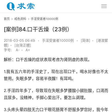
首页
戒色资料
手淫受害者10000例
[案例]84.口干舌燥（23例）
2018-03-05 06:49
•
手淫受害者10000例
•
[简体]
•
[港澳繁
體]
•
[台灣正體]
字号:
A-
•
A+
解析：口干舌燥的症状表现考虑为肾阴虚的表现。
1.我有五六年的手淫史了，现在出现口干，喝水好像也不太
管用。失眠多梦，容易半夜醒！有耳鸣。
2.手淫四年多了，导致现在失眠多梦腰酸小腿肚酸，口渴而
且尿多，没精神，手脚心爱出汗，要怎么调理。
3.头疼头晕四肢无力口干眼花肠胃不舒服多梦您好，我今年