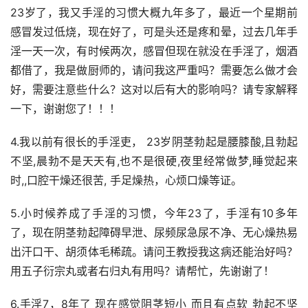
23岁了，我又手淫的习惯大概九年多了，最近一个星期前
感冒发过低烧，现在好了，可是头还是疼和晕，过去几年手
淫一天一次，有时候两次，感冒但现在就没在手淫了，烟酒
都借了，我是做厨师的，请问我这严重吗？需要怎么做才会
好，需要注意些什么？这对以后有大的影响吗？请专家解释
一下，谢谢您了！！！
4.我以前有很长的手淫吏， 23岁阴茎勃起是腰膝酸,且勃起
不坚,晨勃不是天天有,也不是很硬,夜里经常做梦,睡觉起来
时,,口腔干燥还很苦, 手足燥热，心烦口燥等证。
5.小时候养成了手淫的习惯，今年23了，手淫有10多年
了，现在阴茎勃起障碍早泄、尿频尿急尿不净、无心燥热易
出汗口干、胡须体毛稀疏。请问王教授我这病还能治好吗？
用五子衍宗丸或者右归丸有用吗？请帮忙，先谢谢了！
6.手淫7，8年了 现在感觉阴茎短小 而且有点软 勃起不坚 