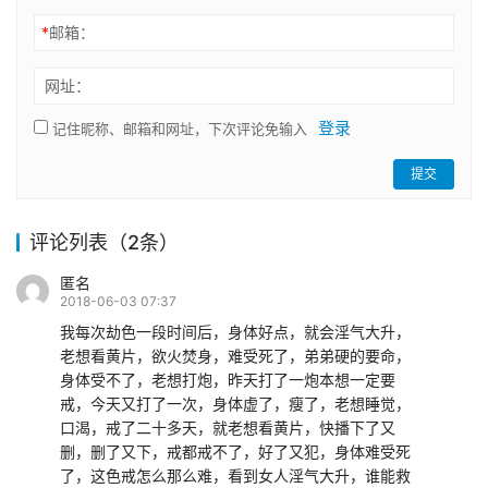
*
邮箱：
网址：
登录
记住昵称、邮箱和网址，下次评论免输入
提交
评论列表（2条）
匿名
2018-06-03 07:37
我每次劫色一段时间后，身体好点，就会淫气大升，
老想看黄片，欲火焚身，难受死了，弟弟硬的要命，
身体受不了，老想打炮，昨天打了一炮本想一定要
戒，今天又打了一次，身体虚了，瘦了，老想睡觉，
口渴，戒了二十多天，就老想看黄片，快播下了又
删，删了又下，戒都戒不了，好了又犯，身体难受死
了，这色戒怎么那么难，看到女人淫气大升，谁能救