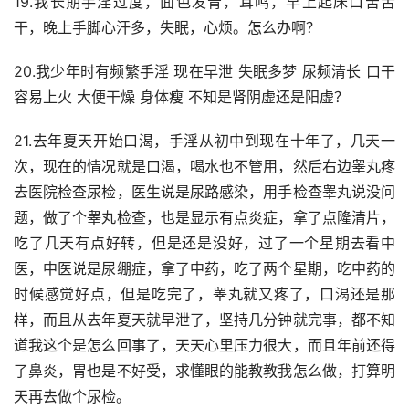
19.我长期手淫过度，面色发青，耳鸣，早上起床口苦舌
干，晚上手脚心汗多，失眠，心烦。怎么办啊？
20.我少年时有频繁手淫 现在早泄 失眠多梦 尿频清长 口干
容易上火 大便干燥 身体瘦 不知是肾阴虚还是阳虚？
21.去年夏天开始口渴，手淫从初中到现在十年了，几天一
次，现在的情况就是口渴，喝水也不管用，然后右边睾丸疼
去医院检查尿检，医生说是尿路感染，用手检查睾丸说没问
题，做了个睾丸检查，也是显示有点炎症，拿了点隆清片，
吃了几天有点好转，但是还是没好，过了一个星期去看中
医，中医说是尿绷症，拿了中药，吃了两个星期，吃中药的
时候感觉好点，但是吃完了，睾丸就又疼了，口渴还是那
样，而且从去年夏天就早泄了，坚持几分钟就完事，都不知
道我这个是怎么回事了，天天心里压力很大，而且年前还得
了鼻炎，胃也是不好受，求懂眼的能教教我怎么做，打算明
天再去做个尿检。