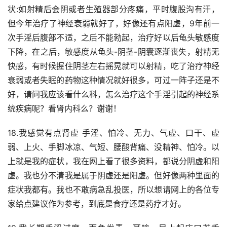
状:如射精后会阴或者生殖器部分疼痛，平时腹股沟有汗，
但今年治疗了神经衰弱就好了，好像还有点阳虚，9年前一
次手淫后腹部不适，之后不能勃起，治疗好以后龟头敏感度
下降，在之后，敏感度从龟头-阴茎-阴囊逐渐丧失，射精无
快感，有时候握住阴茎左右摇晃就可以射精，吃了治疗神经
衰弱或者失眠的药物这种情况就好很多，可过一阵子还是不
好，请问我应该看什么科，怎么治疗这个手淫引起的神经系
统疾病呢？看肾内科么？谢谢！
18.我感觉有点肾虚 手淫、怕冷、无力、气虚、口干、虚
弱、上火、手脚冰凉、气短、腰酸背痛、没精神、怕冷。以
上就是我的症状，我在网上看了很多资料，都说分阴虚和阳
虚。我也分不清我是属于阴虚还是阳虚。但好像两种里面的
症状我都有。我也不敢病急乱投医，所以想请网上的各位专
家给点建议作为参考，到底是食疗还是药疗才好。