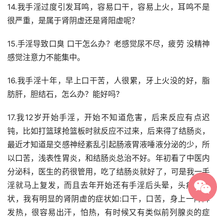
14.我手淫过度引发耳鸣，容易口干，容易上火，耳鸣不是
很严重，是属于肾阴虚还是肾阳虚呢？
15.手淫导致口臭 口干怎么办？老感觉尿不尽，疲劳 没精神 
感觉注意力不能集中。
16.我手淫十年，早上口干苦，人很累，牙上火没的好，脂
肪肝，胆结石，怎么办？能好吗？
17.我12岁开始手淫，开始不知道危害，后来反应有点迟
钝，比如打篮球抢篮板时就反应不过来，后来得了结肠炎，
最近才知道是交感神经紊乱引起肠液胃液唾液分泌的少，所
以口苦，浅表性胃炎，和结肠炎总治不好。年初看了中医内
分泌科，医生的药很管用，吃了结肠炎就好了，可是我一手
淫就马上复发，而且去年开始还有手淫后头晕，头痛的症
状，我有明显的肾阴虚的症状如:口干，口苦，身上一阵阵
发热，很容易出汗，怕热，有时候又有类似前列腺炎的症