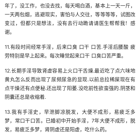
年了，没工作，也没去找，每天喝白酒，基本上一天一斤，
一天两包烟，逃避现实，害怕与人交往，等等等等，试图改
变过，但都只是想法，没有去行动跪请请医生帮帮我！感
谢。
11.有段时间经常手淫，后来口臭 口干 口苦.手淫后腰酸 疲
劳特别是早上起来。每次睡觉起来口干 口臭口苦严重。
12.长期手淫导致肾虚容易上火口干舌燥.最近吃了点六味地
黄丸怎么反而出现了尿频尿急的显现.以前总拉稀屎现在有
点干燥还有点便秘.还出现了阳萎.没吃前性欲蛮强的.阴茎和
阴囊还总是收缩着.
13.我有手淫史，早泄脚凉脱发，大便不成形，易疲乏多
梦，常口干口苦。已婚初中开始手淫，7年大便不成形，脱
发，易疲乏多梦，肾阴虚还是阳虚，吃什么药。