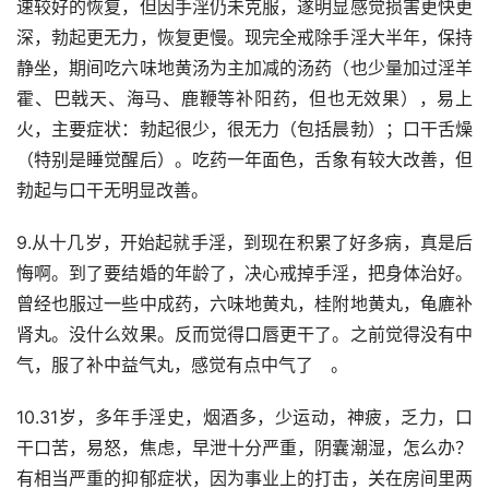
速较好的恢复，但因手淫仍未克服，遂明显感觉损害更快更
深，勃起更无力，恢复更慢。现完全戒除手淫大半年，保持
静坐，期间吃六味地黄汤为主加减的汤药（也少量加过淫羊
霍、巴戟天、海马、鹿鞭等补阳药，但也无效果），易上
火，主要症状：勃起很少，很无力（包括晨勃）；口干舌燥
（特别是睡觉醒后）。吃药一年面色，舌象有较大改善，但
勃起与口干无明显改善。
9.从十几岁，开始起就手淫，到现在积累了好多病，真是后
悔啊。到了要结婚的年龄了，决心戒掉手淫，把身体治好。
曾经也服过一些中成药，六味地黄丸，桂附地黄丸，龟廘补
肾丸。没什么效果。反而觉得口唇更干了。之前觉得没有中
气，服了补中益气丸，感觉有点中气了　。
10.31岁，多年手淫史，烟酒多，少运动，神疲，乏力，口
干口苦，易怒，焦虑，早泄十分严重，阴囊潮湿，怎么办？
有相当严重的抑郁症状，因为事业上的打击，关在房间里两