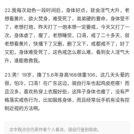
22.我每次劫色一段时间后，身体好点，就会淫气大升，老
想看黄片，欲火焚身，难受死了，弟弟硬的要命，身体受不
了，老想打炮，昨天打了一炮本想一定要戒，今天又打了一
次，身体虚了，瘦了，老想睡觉，口渴，戒了二十多天，就
老想看黄片，快播下了又删，删了又下，戒都戒不了，好了
又犯，身体难受死了，这色戒怎么那么难，看到女人淫气大
升，谁能救救我。
23.男！19岁，撸了5.6年身高168体重106，这几天头晕的
很，怕冷，口渴！在广东这边，骑自行车也起鸡皮疙瘩！而
且汉多，喜欢热穿上衣服好些，这阵子身体也瘦了，没有严
格落实戒色行为，比如锻炼身体，而且经常玩手机有没有控
制近视的方法啊。
文中观点仅代表作者个人看法，请自行鉴别吸收。