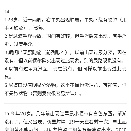
14.
1.23岁，近一两周，右睾丸出现肿痛，睾丸下缘有硬肿（用
手可触及），胀痛。
2.是过渡手淫导致，期间有好转，但手淫后又出现。有手淫
史，过度手淫。
3.期间出现腰隐痛（前列腺？），以前出现过尿分叉，现在
没有，但以前偶尔确实出现过此现象。别的尿路现象没有。
4.以前有过睾丸潮湿，现在没有，但同样以前出现过此现
象。
5.尿道口没有明显分泌物，这个不懂也没注意，可能有，但
不是脓状物（否则我会很容易辨认）。
15.今年26岁。几年前出现过早晨小便带有白色东西，渐渐
没有了，但又出现，夜里射精（即十天左右射一次）早上起
床阴茎不能勃起，同女友接吻时阴茎有精液渗出来。2010