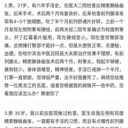
2.男，21岁，有六年手淫史，在医大二院检查出精索静脉曲
张，后来手术，术后两个月恢复良好，后来检查前列腺液发
现有4~5个脓细胞，吃了半个月前列舒通片好转，之前一个
月发现左侧附睾有硬结，前两天经二院专家确诊为轻度附睾
炎，开了红霉素片服用，现在硬结变小。现在感觉臀部涨
痛，总想捶打臀部才能好一点，但是大便很正常，无便秘，
血便。在哈尔滨名中医吕陉昌大夫那治疗效果不理想，有前
列腺炎，精索静脉曲张术后两个月，附睾炎，勃起不够硬，
晨勃较少。身体很难受，精神很差，手淫已戒掉一个半月，
打算一直禁欲。觉得挺严重，治不好我要死了，麻烦您给推
荐一位黑龙江的名医，或者您根据我的病情开一些中药，您
看我应该怎么办？跪谢您了
3.男 35岁，我以前去医院做过检查，医生说我左侧有轻度
精索静脉曲张，一直都有手淫的习惯，而且有点慢性前列腺