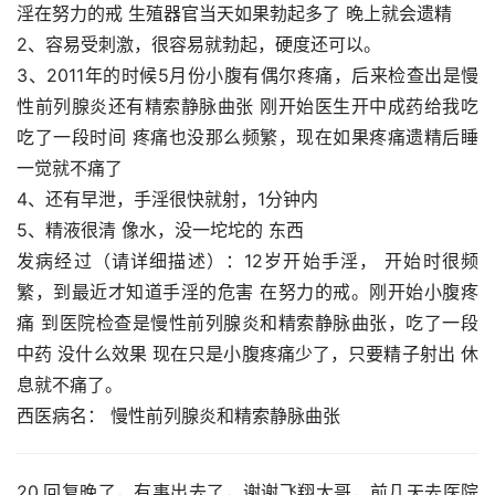
淫在努力的戒 生殖器官当天如果勃起多了 晚上就会遗精
2、容易受刺激，很容易就勃起，硬度还可以。
3、2011年的时候5月份小腹有偶尔疼痛，后来检查出是慢
性前列腺炎还有精索静脉曲张 刚开始医生开中成药给我吃 
吃了一段时间 疼痛也没那么频繁，现在如果疼痛遗精后睡
一觉就不痛了
4、还有早泄，手淫很快就射，1分钟内
5、精液很清 像水，没一坨坨的 东西
发病经过（请详细描述）：12岁开始手淫， 开始时很频
繁，到最近才知道手淫的危害 在努力的戒。刚开始小腹疼
痛 到医院检查是慢性前列腺炎和精索静脉曲张，吃了一段
中药 没什么效果 现在只是小腹疼痛少了，只要精子射出 休
息就不痛了。
西医病名： 慢性前列腺炎和精索静脉曲张
20.回复晚了，有事出去了，谢谢飞翔大哥，前几天去医院