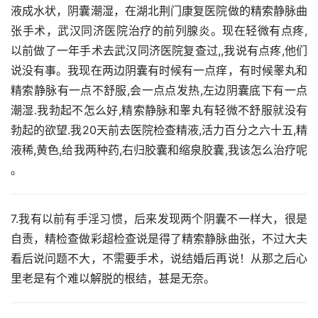
液成水状，阴囊潮湿，在湖北荆门康复医院做的精索静脉曲
张手术，武汉同济医院治疗的前列腺炎。现在轻微有点疼,
以前做了一年手术去武汉同济医院复查过,,我说有点疼,他们
说没有事。我现在两边阴囊有时候有一点痒，有时候睾丸和
精索静脉有一点不舒服,会一点点发热,左边阴囊底下有一点
潮湿.我勃起不怎么好,精索静脉和睾丸有轻微不舒服就没有
勃起的欲望.我20天前去医院检查精液,活力百分之六十五,精
液稀,黄色,给我两种药,右归胶囊和缩泉胶囊,我该怎么治疗呢 
。
7.我有以前有手淫习惯，后来发现两个阴囊不一样大，很是
自责，精检查做彩超检查说是得了精索静脉曲张，不过大夫
看后说问题不大，不需要手术，说结婚后再说！从那之后心
里老是有个难以解脱的根结，甚是无奈。