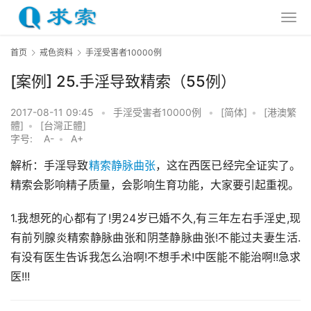
首页
戒色资料
手淫受害者10000例
[案例] 25.手淫导致精索（55例）
2017-08-11 09:45
•
手淫受害者10000例
•
[简体]
•
[港澳繁
體]
•
[台灣正體]
字号:
A-
•
A+
解析：手淫导致
精索静脉曲张
，这在西医已经完全证实了。
精索会影响精子质量，会影响生育功能，大家要引起重视。
1.我想死的心都有了!男24岁已婚不久,有三年左右手淫史,现
有前列腺炎精索静脉曲张和阴茎静脉曲张!不能过夫妻生活.
有没有医生告诉我怎么治啊!不想手术!中医能不能治啊!!急求
医!!!