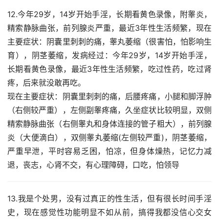
12.今年29岁，14岁开始手淫，长期看黄色录像，附睾炎，
精索静脉曲张，前列腺炎严重，最近3年性生活频繁，现在
主要症状：阴囊里刺刺的痛，睾丸萎缩（很害怕，怕影响生
育），阴茎萎缩，发病经过：今年29岁，14岁开始手淫，
长期看黄色录像，最近3年性生活频繁，吃过性药，吃过肾
疼，后来就没敢再吃。
现在主要症状：阴囊里刺刺的痛，后腰疼痛，小腿和脚浮肿
（右侧较严重），左侧副睾疼痛，久坐症状比较明显，双侧
精索静脉曲张（右侧睾丸和身体连接的管子粗大），前列腺
炎（大便滴白），双侧睾丸萎缩(左侧较严重)，阴茎萎缩，
严重早泄，平时容易乏困，怕凉，但身体燥热，记忆力减
退，丧志，心肾不交，有心理障碍，口吃，怕领导
13.我是个处男，没有过真正的性生活，但有很长时间手淫
史，现在感觉性功能明显不如从前，搞得我都没信心交女