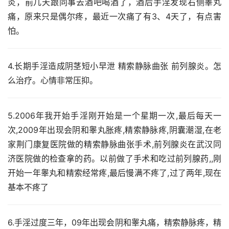
炎，前几天跟同事去酒吧喝酒了，酒后手淫发现右侧睾丸
痛，原来只是偶尔疼，最近一次痛了有3、4天了，有点害
怕。
4.长期手淫造成阴茎短小早泄 精索静脉曲张 前列腺炎。怎
么治疗。心情非常压抑。
5.2006年我开始手淫刚开始是一个星期一次,最后每天一
次,2009年出现会阴和睾丸胀疼,精索静脉疼,阴囊潮湿,在老
家荆门康复医院做的精索静脉曲张手术,前列腺炎在武汉同
济医院做的检查拿的药。以前做了手术和吃过前列腺药,,刚
开始一年睾丸和精索经常疼,最后慢满不疼了,过了两年,现在
基本不疼了
6.手淫过度三年，09年出现会阴和睾丸痛，精索静脉疼，精