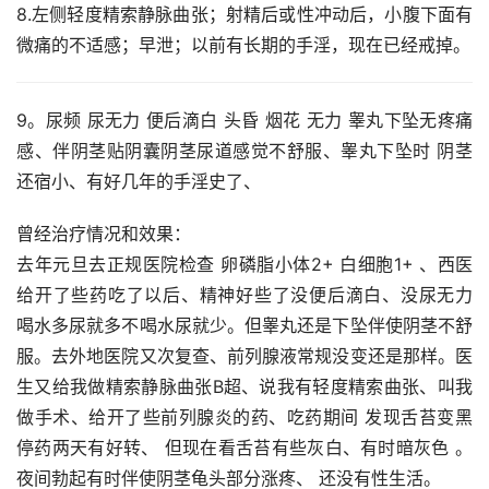
8.左侧轻度精索静脉曲张；射精后或性冲动后，小腹下面有
微痛的不适感；早泄；以前有长期的手淫，现在已经戒掉。
9。尿频 尿无力 便后滴白 头昏 烟花 无力 睾丸下坠无疼痛
感、伴阴茎贴阴囊阴茎尿道感觉不舒服、睾丸下坠时 阴茎
还宿小、有好几年的手淫史了、
曾经治疗情况和效果：
去年元旦去正规医院检查 卵磷脂小体2+ 白细胞1+ 、西医
给开了些药吃了以后、精神好些了没便后滴白、没尿无力 
喝水多尿就多不喝水尿就少。但睾丸还是下坠伴使阴茎不舒
服。去外地医院又次复查、前列腺液常规没变还是那样。医
生又给我做精索静脉曲张B超、说我有轻度精索曲张、叫我
做手术、给开了些前列腺炎的药、吃药期间 发现舌苔变黑 
停药两天有好转、 但现在看舌苔有些灰白、有时暗灰色 。
夜间勃起有时伴使阴茎龟头部分涨疼、 还没有性生活。