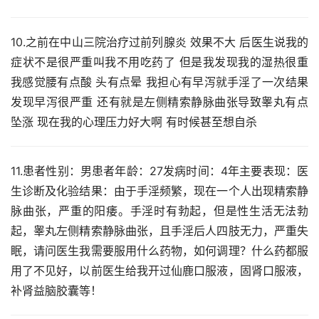
10.之前在中山三院治疗过前列腺炎 效果不大 后医生说我的
症状不是很严重叫我不用吃药了 但是我发现我的湿热很重
我感觉腰有点酸 头有点晕 我担心有早泻就手淫了一次结果
发现早泻很严重 还有就是左侧精索静脉曲张导致睾丸有点
坠涨 现在我的心理压力好大啊 有时候甚至想自杀
11.患者性别：男患者年龄：27发病时间：4年主要表现：医
生诊断及化验结果：由于手淫频繁，现在一个人出现精索静
脉曲张，严重的阳痿。手淫时有勃起，但是性生活无法勃
起，睾丸左侧精索静脉曲张，且手淫后人四肢无力，严重失
眠，请问医生我需要服用什么药物，如何调理？什么药都服
用了不见好，以前医生给我开过仙鹿口服液，固肾口服液，
补肾益脑胶囊等！