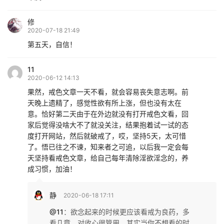
修
2020-07-18 21:49
第五天，自信！
11
2020-06-12 14:13
果然，戒色文章一天不看，就会容易丧失意志啊。前
天晚上遗精了，感觉性欲有所上涨，但也没有太在
意。恰好第二天由于在外边就没有打开戒色文看，回
家后觉得没啥大不了就没关注，结果抱着试一试的态
度打开网站，然后就破戒了，哎，坚持5天，太可惜
了。悟已往之不谏，知来者之可追，以后我一定会每
天坚持看戒色文章，给自己每年清除淫欲淫念的，养
成习惯，加油！
静
2020-06-18 17:11
@11
：
欲念起来的时候更应该看戒为良药，多
看几章，对收心很管用。其实当你不想看的时