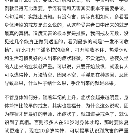
不管做什么研究，要深入理解和认识，第一手资料第一手案
例就显得无比重要，手淫有害和无害其实根本不需要争论，
有句话叫：实践出真知。有没有害，实际真相如何，多看看
身体垮掉的戒友是怎么说的，从这些受害者口中出来的就是
最真的真相。适度无害论根本就是扯蛋，我阅戒友无数，没
见过几个能真正做到适度的，看到最多的就是“一发不可收
拾”，好比打开了潘多拉的魔盒，打开就收不住，热爱运动
和生活习惯良好的人出来的症状轻微，不爱运动，熬夜久坐
的人出来的症状就严重。可以说，只要开始放纵，就没有人
可以逃得掉，万法皆空，因果不空，手淫是在种恶因，恶因
导致恶果，什么种子结什么果，手淫出来的就是恶果。
不管身体如何好，随着年纪的上升，症状会越来越明显，身
体垮掉比较早的戒友，其实也是福分，为什么这么说呢，因
为症状才是最好的老师，出症状了，就知道要戒色了，就认
识到了真相。否则很多人在50岁时身体才垮，那时要恢复
就更难了，现在20多岁垮掉，可以提早认识到危害的严重