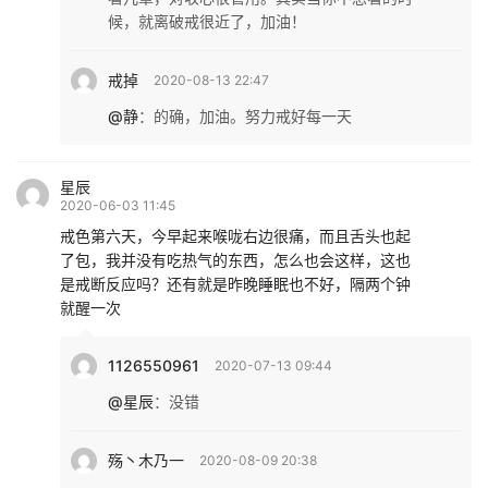
候，就离破戒很近了，加油！
戒掉
2020-08-13 22:47
@静
：
的确，加油。努力戒好每一天
星辰
2020-06-03 11:45
戒色第六天，今早起来喉咙右边很痛，而且舌头也起
了包，我并没有吃热气的东西，怎么也会这样，这也
是戒断反应吗？还有就是昨晚睡眠也不好，隔两个钟
就醒一次
1126550961
2020-07-13 09:44
@星辰
：
没错
殇丶木乃一
2020-08-09 20:38