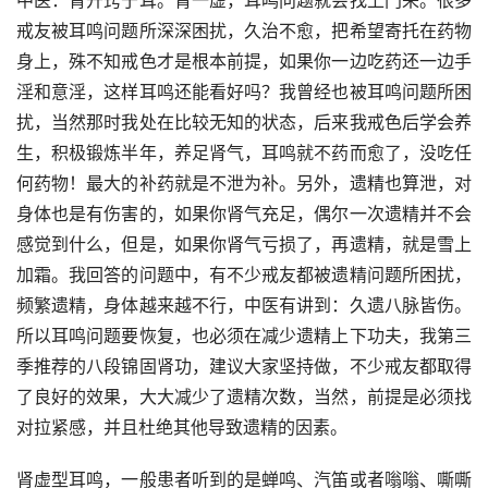
中医：肾开窍于耳。肾一虚，耳鸣问题就会找上门来。很多
戒友被耳鸣问题所深深困扰，久治不愈，把希望寄托在药物
身上，殊不知戒色才是根本前提，如果你一边吃药还一边手
淫和意淫，这样耳鸣还能看好吗？我曾经也被耳鸣问题所困
扰，当然那时我处在比较无知的状态，后来我戒色后学会养
生，积极锻炼半年，养足肾气，耳鸣就不药而愈了，没吃任
何药物！最大的补药就是不泄为补。另外，遗精也算泄，对
身体也是有伤害的，如果你肾气充足，偶尔一次遗精并不会
感觉到什么，但是，如果你肾气亏损了，再遗精，就是雪上
加霜。我回答的问题中，有不少戒友都被遗精问题所困扰，
频繁遗精，身体越来越不行，中医有讲到：久遗八脉皆伤。
所以耳鸣问题要恢复，也必须在减少遗精上下功夫，我第三
季推荐的八段锦固肾功，建议大家坚持做，不少戒友都取得
了良好的效果，大大减少了遗精次数，当然，前提是必须找
对拉紧感，并且杜绝其他导致遗精的因素。
肾虚型耳鸣，一般患者听到的是蝉鸣、汽笛或者嗡嗡、嘶嘶