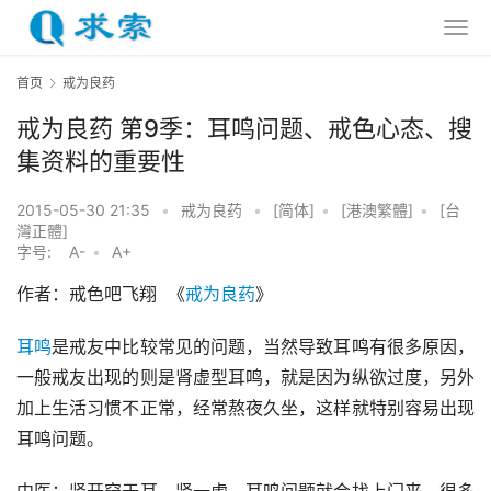
首页
戒为良药
戒为良药 第9季：耳鸣问题、戒色心态、搜
集资料的重要性
2015-05-30 21:35
•
戒为良药
•
[简体]
•
[港澳繁體]
•
[台
灣正體]
字号:
A-
•
A+
作者：戒色吧飞翔  《
戒为良药
》
耳鸣
是戒友中比较常见的问题，当然导致耳鸣有很多原因，
一般戒友出现的则是肾虚型耳鸣，就是因为纵欲过度，另外
加上生活习惯不正常，经常熬夜久坐，这样就特别容易出现
耳鸣问题。