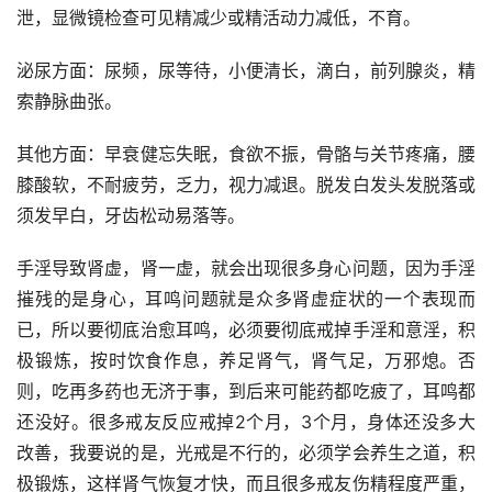
泄，显微镜检查可见精减少或精活动力减低，不育。
泌尿方面：尿频，尿等待，小便清长，滴白，前列腺炎，精
索静脉曲张。
其他方面：早衰健忘失眠，食欲不振，骨骼与关节疼痛，腰
膝酸软，不耐疲劳，乏力，视力减退。脱发白发头发脱落或
须发早白，牙齿松动易落等。
手淫导致肾虚，肾一虚，就会出现很多身心问题，因为手淫
摧残的是身心，耳鸣问题就是众多肾虚症状的一个表现而
已，所以要彻底治愈耳鸣，必须要彻底戒掉手淫和意淫，积
极锻炼，按时饮食作息，养足肾气，肾气足，万邪熄。否
则，吃再多药也无济于事，到后来可能药都吃疲了，耳鸣都
还没好。很多戒友反应戒掉2个月，3个月，身体还没多大
改善，我要说的是，光戒是不行的，必须学会养生之道，积
极锻炼，这样肾气恢复才快，而且很多戒友伤精程度严重，