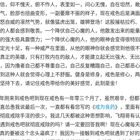
信，仰不愧天，俯不怍人，表里如一，问心无愧，自在坦然，敢
气，脸部也扭曲变形，一副萎靡不振的样子，现在戒色后是满面
怒自威的凛然气势，就像猛虎出笼，雄狮登场！这股摧枯拉朽、
的人都会感到敬畏。一个降伏自己心魔的人，他散发出来的能量
的强大极具震慑力；一个降伏心魔的人，他的眼神会变得很特别
定光十足，有一种威严在里面，从他的眼神你就会感觉到他很不
真正的英雄，只有打败内在的敌人，才能建立起无比强大、无比
，因为撸者自己都不尊重自己，自己反复糟蹋自己，自己都恶心
到这种人就会觉得心理上不舒服。健身是修身，戒色是修心，两
坚持下去，请记住戒色带给你的美好感觉，此刻是金！
去年刚来到戒色吧到现在戒色有一年零三个月了，虽然艰辛，但都
直怂恿我说最后一次，一直都有看您写的《
戒为良药
》，里面有
彻底戒除手淫的很少。我这几天都被这种思想影响，飞翔哥有认
遇到戒色吧就彻底戒除的吗？请一定要回答我啊！现在心魔每天
”我真的要被这个念头逼疯了！我因为一接触到戒色吧就遇到了好的