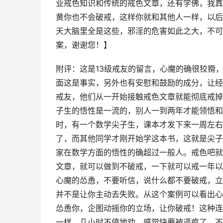
业戒色知识和传统的戒色文章，还有学佛，我真
黄你也不会破戒，这样你就和其他人一样，以后
天大脑里全是这些，邪淫的危害如此之大，不可
案，谢谢您！】
附评：这是13级戒友的留言，心魔的确很狡猾
面这是事实，另外也有安慰和鼓励的成分，让经
戒友，他们从一开始接触戒色文章就能彻底戒掉
子生的悟性是一流的，别人一到两年才能领悟和
时，有一个数学尖子生，课本才发下来一周左右
了，而其他同学才刚开始学这本书，这就是尖子
家在数学方面的悟性的确超过一般人。戒色吧就
文章，就可以做到不破戒，一下就可以戒一年以
心魔的怂恿，不要听信，说什么都不要破戒，立
并不是让你主动去失败。从这个案例可以看出心
怂恿你，企图动摇你的立场，让你破戒！这种连
一样，几小时不停地劝，感觉快要被逼疯了。不