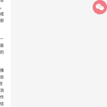
早
。
戒
邪
一
是
的
撸
自
顶
消
作
信