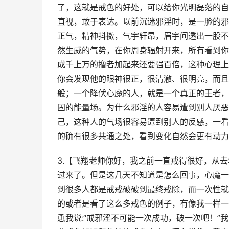
了，这就是戒色的好处，可以给你光明磊落的自
直视，敢于表达。以前沉迷邪淫时，是一脸的邪
正气，精神抖擞，气宇轩昂，眉宇间透出一股不
然生威的气势，在你周身辐射开来，所有看到你
成千上万的撸者加起来还要强百倍，这种心理上
你会发现他的眼神很正，很清澈、很明亮，而且
般；一个降伏心魔的人，就是一个真正的王者，
固的能量场。为什么邪淫的人容易遭到别人厌恶
己，这种人的气场很容易遭到别人的反感，一看
的确有很多共通之处，看到变化自然会更有动力
3.【飞翔老师你好，我之前一直戒得很好，从
过来了。但是这几天不知道是怎么回事，心魔一
到很多人都是戒戒破破到最终戒除，而一次性就
的或者是看了这么多戒色的例子，有像我一样一
恿我说:“戒邪淫不可能一次成功，破一次吧！