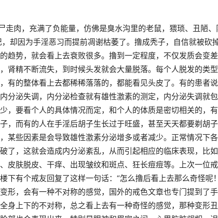
行尸走肉，充满了负能量，仿佛是臭水沟里的老鼠，猥琐、丑陋、
纪，却因为手淫恶习而提前凋谢枯萎了。撸成秃子，自信就被砍
的趋势，就会看上去衰败很多。撸到一定程度，不仅发质会变差
，肾精不断流失，到时候头发就会大量脱落。每个人脱发的类型
，有的整体看上去都稀稀落落的，都能看见头皮了。有的患者说
内分泌失调，内分泌检查就有雄性激素的测定，内分泌失调就包
少，要看个人的具体情况而定，和个人的体质是密切相关的，有
子，而有的人在手淫后胡子生长过于旺盛，甚至天天都要剃胡子
，某些因素是会导致雄性激素分泌增多或者减少。正常情况下各
破了，这就会造成内分泌紊乱，从而引起相应的临床表现，比如
、皮肤脱皮、干痒、出现皱纹和斑点、狂长痘痘等。上次一位戒
楼下有个戒友回复了这样一句话：“怎么撸后看上去那么奇怪呢！
变形，会有一种不对称的感觉，国外的戒色文章也专门提到了手
全身上下的不对称，总之看上去有一种奇怪的感觉，那种变形丑