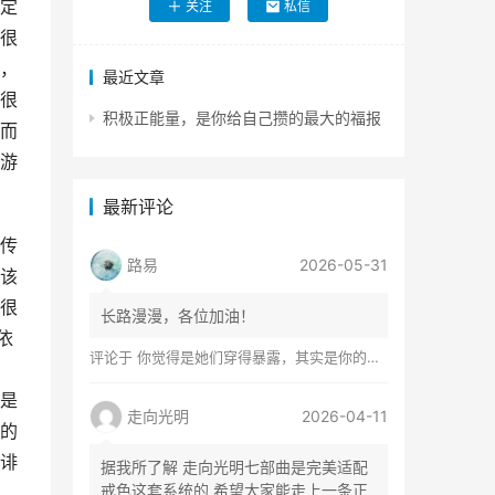
定
关注
私信
很
，
最近文章
很
积极正能量，是你给自己攒的最大的福报
而
游
最新评论
传
路易
2026-05-31
该
很
长路漫漫，各位加油！
依
评论于
你觉得是她们穿得暴露，其实是你的心在着火
是
走向光明
2026-04-11
的
诽
据我所了解 走向光明七部曲是完美适配
戒色这套系统的 希望大家能走上一条正
，