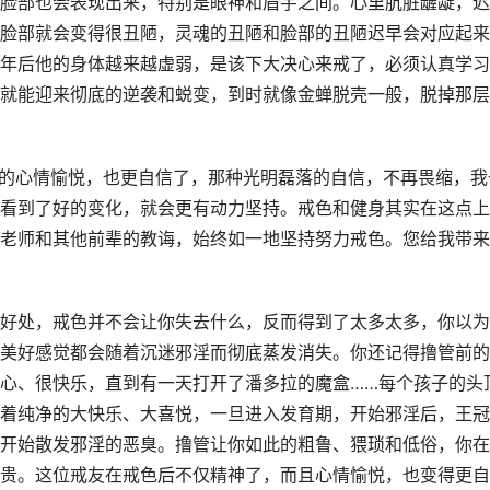
脸部也会表现出来，特别是眼神和眉宇之间。心里肮脏龌龊，迟
脸部就会变得很丑陋，灵魂的丑陋和脸部的丑陋迟早会对应起来
年后他的身体越来越虚弱，是该下大决心来戒了，必须认真学习
就能迎来彻底的逆袭和蜕变，到时就像金蝉脱壳一般，脱掉那层
真的心情愉悦，也更自信了，那种光明磊落的自信，不再畏缩，我
看到了好的变化，就会更有动力坚持。戒色和健身其实在这点上
老师和其他前辈的教诲，始终如一地坚持努力戒色。您给我带来
好处，戒色并不会让你失去什么，反而得到了太多太多，你以为
美好感觉都会随着沉迷邪淫而彻底蒸发消失。你还记得撸管前的
心、很快乐，直到有一天打开了潘多拉的魔盒……每个孩子的头
着纯净的大快乐、大喜悦，一旦进入发育期，开始邪淫后，王冠
开始散发邪淫的恶臭。撸管让你如此的粗鲁、猥琐和低俗，你在
贵。这位戒友在戒色后不仅精神了，而且心情愉悦，也变得更自