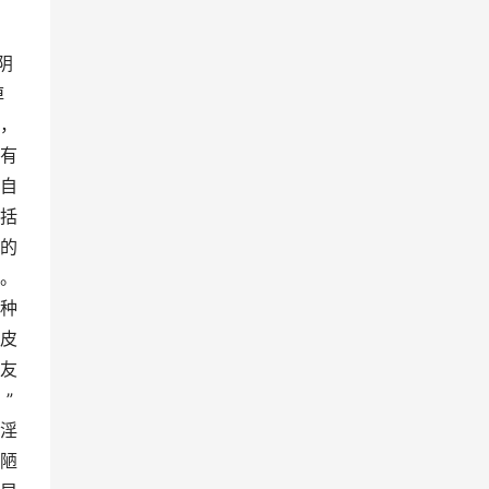
阴
掉
，
有
自
括
的
。
种
皮
友
”
淫
陋