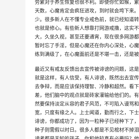
劳累对于养生恢复也很不利。即使你忙如猴，累
天数，心魔肯定会疯狂进攻，到时就会垮下来。
少。很多新人在不懂专业戒色前，就已经知道转
也就是修心。有些新人想靠打网游戒撸，这实不
大，久坐久视，甚至还要通宵，现在很多网游都
暂时忘了手淫，但是心魔还在你内心深处，心魔
练到满级了，在心魔面前还是不堪一击，还是被
最近又有戒友反馈出去宣传被诽谤的问题，这是
就是这样，有人信受，有人诽谤，既然出去宣传
去争辩，而是应该保持理智、冷静和超然。看下
差，他们脑中的观点就是砖家灌输给他们的。有
然要保持淡定从容的君子风范，不可陷入谩骂和
宽，只度有缘之人。上士闻道，勤而行之，下士
诽谤，你都成功了，因为一粒种子已经种下了，
种子则需假以时日。很多人都是不见棺材不掉泪
谤者都是无知的孩子，你和他较真有必要吗？他