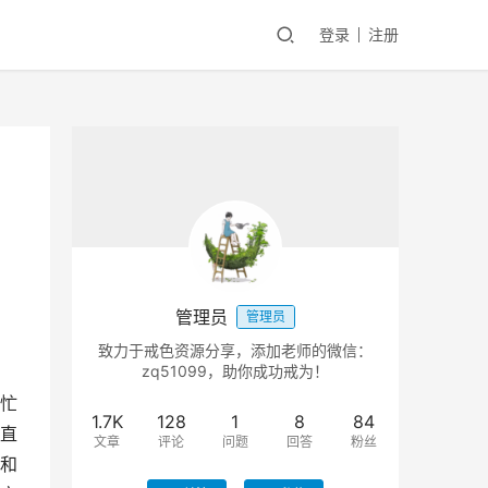
登录
注册
管理员
管理员
致力于戒色资源分享，添加老师的微信：
zq51099，助你成功戒为！
忙
1.7K
128
1
8
84
直
文章
评论
问题
回答
粉丝
和