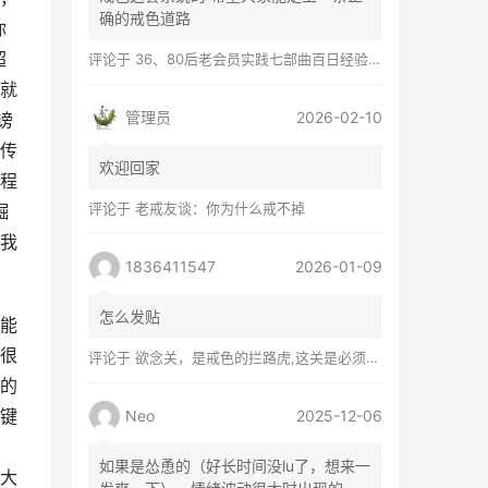
确的戒色道路
你
超
评论于
36、80后老会员实践七部曲百日经验谈兼苦口忠言
就
管理员
2026-02-10
谤
传
欢迎回家
程
评论于
老戒友谈：你为什么戒不掉
崛
我
1836411547
2026-01-09
怎么发贴
能
很
评论于
欲念关，是戒色的拦路虎,这关是必须过的
的
键
Neo
2025-12-06
如果是怂恿的（好长时间没lu了，想来一
大