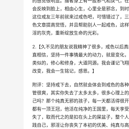
的感觉很明显。撸者身上有一股邪气和戾气，在
会反映到脸上，相由心生，心里全是邪念，到时
这位戒友三年前就来过戒色吧，可惜错过了，三
色文章提高觉悟，并且帮助别人一起戒色，这样
淫的灰壳，重新绽放生命的光彩。
2.【久不见的朋友说我精神了很多，戒色以后
直相信，坚持一件事情最大的动力，就是变化，
类似的，修心和修身，大道同源。我会谨记飞翔
改变，我会一生铭记，感恩。】
附评：坚持戒下去，自然就会体会到戒色的各种
管很爽，其实你失去了太多太多，很多心理上的
己吗？那个纯真无邪的孩子，每一天都活得很开
都有一顶王冠，他活在纯净的王国里，每天享受
失了，取而代之的是扣在头上的屎盆子，整个人
践自己，邪淫让你丧失了本初的优美、纯真与高