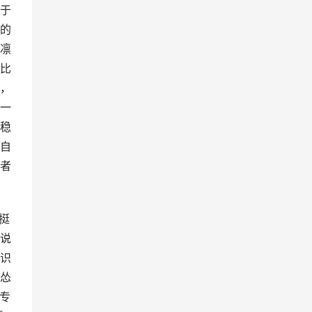
于
的
凛
比
，
一
稳
自
者
挺
说
识
怂
专