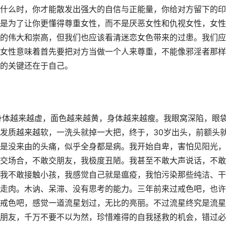
什么时，你才能散发出强大的自信与正能量，你给对方留下的印
是为了让你更懂得尊重女性，而不是厌恶女性和仇视女性，女性
的伟大和崇高，但我们也应该看清迷恋女色带来的过患。我们应
女性意味着首先要把对方当做一个人来尊重，不能像邪淫者那样
的关键还在于自己。
的身体越来越虚，面色越来越黄，身体越来越瘦。我眼窝深陷，眼
发质越来越软，一洗头就掉一大把，终于，30岁出头，前额头
是没来由的头痛，似乎全身都是病。我开始自卑，害怕见阳光，
交场合，不敢交朋友，我极度丑陋。我甚至不敢大声说话，不敢
我不敢接触小孩，我感觉自己就是瘟疫，我怕污染那些纯洁、干
走肉。木讷、呆滞、没有思考的能力。三年前来过戒色吧，也许
戒色吧，感觉一道流星划过，无比的亮丽。不过流星终究是流星
朋友，千万不要不以为然，珍惜难得的自我拯救的机会，错过必