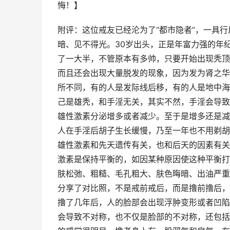
悔！】
附评：这位戒友已经沦为了“都市隐者”，一具
暗、见不得光。30岁出头，正是年富力强的年
了一大半，不管原本有多帅，只要开始出现秃顶
而且还会出现大量脱发的现象，因为发为肾之华
所不同，有的人是发际线后移，有的人是地中海
己是雄秃，和手淫无关，其实不然，手淫会导致
雄性激素分泌增多或者减少。至于是增多还是减
人在手淫后胡子生长缓慢，乃至一年也不用剃胡
雄性激素和先天遗传有关，也和后天的因素有关
激素是保持平衡的，如因某种原因使这种平衡打
肤松弛、粗糙、毛孔粗大、肤色晦暗、出油严重
分享了对比照，不是戒前戒后，而是撸前撸后，
撸了几年后，人的脸部会出现浮肿变形或者凹陷
会导致不对称，也不仅是脸部的不对称，还包括