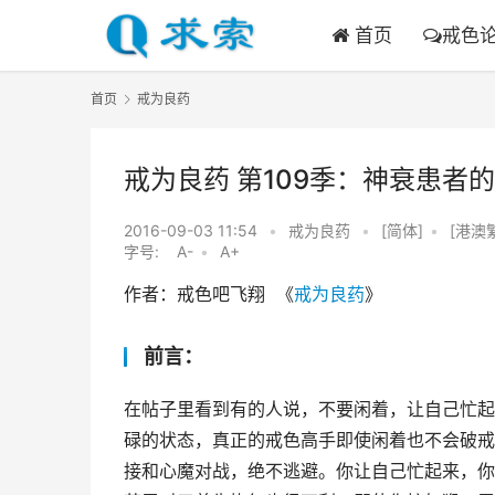
首页
戒色
首页
戒为良药
戒为良药 第109季：神衰患者
2016-09-03 11:54
•
戒为良药
•
[简体]
•
[港澳
字号:
A-
•
A+
作者：戒色吧飞翔  《
戒为良药
》
前言：
在帖子里看到有的人说，不要闲着，让自己忙起
碌的状态，真正的戒色高手即使闲着也不会破戒
接和心魔对战，绝不逃避。你让自己忙起来，你