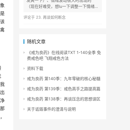
发爽一下）、情绪波动很大时出现的
象
（现在好难受，想lu一下调整一下情绪）
等...
是
评论于
23. 再谈如何断念
该
禽
随机文章
《戒为良药》在线阅读TXT 1-140全季 免
费戒色吧 飞翔戒色方法
袋
资料下载
就
戒为良药 第140季：九年零破的核心秘髓
我
戒为良药 第139季：戒色高手之路提高篇
出
戒为良药 第138季：再谈压念的思想误区
净
那
关于诋毁事件的澄清与说明
，