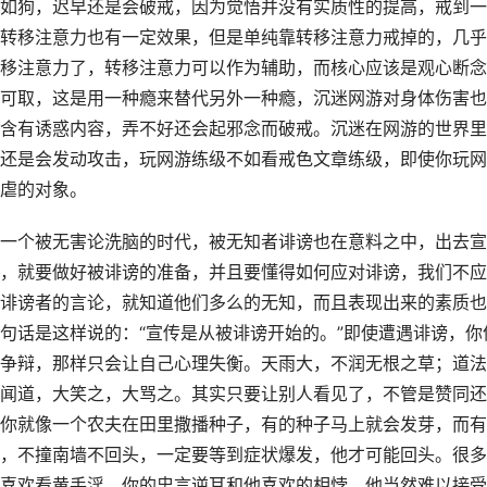
如狗，迟早还是会破戒，因为觉悟并没有实质性的提高，戒到一
转移注意力也有一定效果，但是单纯靠转移注意力戒掉的，几乎
移注意力了，转移注意力可以作为辅助，而核心应该是观心断念
可取，这是用一种瘾来替代另外一种瘾，沉迷网游对身体伤害也
含有诱惑内容，弄不好还会起邪念而破戒。沉迷在网游的世界里
还是会发动攻击，玩网游练级不如看戒色文章练级，即使你玩网
虐的对象。
一个被无害论洗脑的时代，被无知者诽谤也在意料之中，出去宣
，就要做好被诽谤的准备，并且要懂得如何应对诽谤，我们不应
诽谤者的言论，就知道他们多么的无知，而且表现出来的素质也
句话是这样说的：“宣传是从被诽谤开始的。”即使遭遇诽谤，你
争辩，那样只会让自己心理失衡。天雨大，不润无根之草；道法
闻道，大笑之，大骂之。其实只要让别人看见了，不管是赞同还
你就像一个农夫在田里撒播种子，有的种子马上就会发芽，而有
，不撞南墙不回头，一定要等到症状爆发，他才可能回头。很多
喜欢看黄手淫，你的忠言逆耳和他喜欢的相悖，他当然难以接受