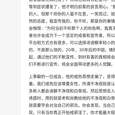
等到症状爆发了，他才明白前辈的良苦用心。“
的人，但那个劝你的人毫不在意，一笑而过，就
然的态度，我宣传我的，你不听，那是你的事情
会悔恨：“为何当初不听那个人的劝告啊，我真
者也许会成为下一个坚定的戒者和宣传者，所以
平台和方式也有很多，可以选择诽谤概率较小的
的，不是那么快的，20年、30年后的中国，
起，通过他们的不断宣传，到时有害的真相将会
们不断进行宣传，将会全面带动更多的人觉醒。
上季聊的一位戒友，他的戒色思想走偏了，变得
量。我们戒色应该尊重女性，所谓不净观就是认
多新人都会误解不净观和白骨观，然后思想走入
诱惑时，用的就是老和尚教给他的不净观和白骨
就是要学会对治自己的邪念。你会发现，当自己
现，只有当你真正开始戒邪淫了，你才能最大程