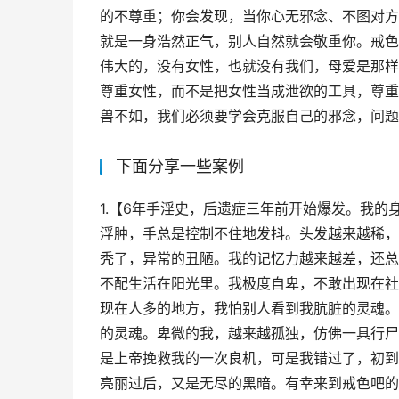
的不尊重；你会发现，当你心无邪念、不图对方
就是一身浩然正气，别人自然就会敬重你。戒色
伟大的，没有女性，也就没有我们，母爱是那样
尊重女性，而不是把女性当成泄欲的工具，尊重
兽不如，我们必须要学会克服自己的邪念，问题
下面分享一些案例
1.【6年手淫史，后遗症三年前开始爆发。我
浮肿，手总是控制不住地发抖。头发越来越稀，
秃了，异常的丑陋。我的记忆力越来越差，还总
不配生活在阳光里。我极度自卑，不敢出现在社
现在人多的地方，我怕别人看到我肮脏的灵魂。
的灵魂。卑微的我，越来越孤独，仿佛一具行尸
是上帝挽救我的一次良机，可是我错过了，初到
亮丽过后，又是无尽的黑暗。有幸来到戒色吧的