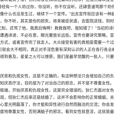
曾经有一个人劝过你，你没听，你不仅没听，还肆意谩骂那个劝
像什么也没发生过，继续下一个宣传。”出去宣传就应该有一种
，你不听，其实是你的损失，将来被症状虐，去医院送钱，到时
无知，还骂了他，我真后悔啊！救救我吧，我知错了！”当初的诽
遭遇诽谤，不必在意，眼光要放长远些。宣传也要讲究策略，宣
方式，或者宣传完了就走人。大众接受有害的真相是需要一个过
情形就会大不相同，真正对手淫危害有深刻认识的人正在各行各业
得到普及，星星之火可以燎原，我们是最早觉醒的一批人，只要
厌恶和仇视女性，这是不正确的，有这种想法只会增加自己的负
知厌恶疗法，目的是为了对治自己的邪念，并不是不尊重女性。
极端，开始厌恶和仇视女性，这是完全错误的。狄仁杰面对女色
观，但狄仁杰后来还是结婚了，这并不会影响你的正常婚姻，关
心里光明磊落了，你才能和异性进行自然而融洽的交流；你会发
度地尊重女性，否则满脑子的邪念，看到女性就意淫，这就是最