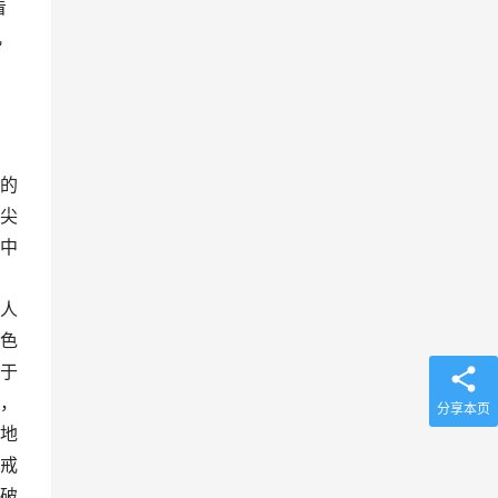
看
几
方
的
尖
中
人
色
于
，
分享本页
地
戒
破