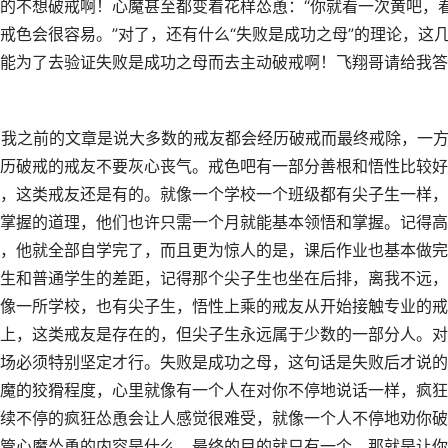
的不想破戒啊！心魔甚至都变着花样怂恿：“你就看一次黄吧，
戒色会很容易。”对了，还有什么“失败是成功之母”的理论，这
能为了去验证失败是成功之母而去主动破戒啊！飞翔哥请给我答
，我之前的文章是说大多数的戒友都会经历破戒而最终戒除，一
历破戒的戒友不要灰心丧气。戒色吧有一部分善根和悟性比较好
，这类戒友还是有的。就像一个学校一个班级都有尖子生一样，
掌握的道理，他们也许只需一个月就能基本领悟和掌握。记得高
，他就全部自学完了，而且更为惊人的是，课后作业也基本做完
生和普通学生的差距，记得那个尖子生也坐在后排，离我不远，
像一所学校，也有尖子生，悟性上乘的戒友从开始接触专业的戒
上，这类戒友是存在的，但尖子生永远属于少数的一部分人。对
场必须特别坚定才行。失败是成功之母，这句话是失败后才说的
魔的狡猾程度，心里就像有一个人在对你不停地说话一样，疯狂
续不停的疯狂怂恿会让人感觉很难受，就像一个人不停地劝你破
管心魔怂恿的内容是什么，最终的目的就只有一个，那就是让你