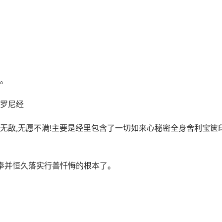
。
罗尼经
无敌,无愿不满!主要是经里包含了一切如来心秘密全身舍利宝箧
信奉并恒久落实行善忏悔的根本了。