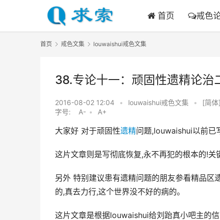
首页
戒色
首页
戒色文集
louwaishui戒色文集
38.专论十一：顽固性遗精论治
2016-08-02 12:04
•
louwaishui戒色文集
•
[简体
字号:
A-
•
A+
大家好 对于顽固性
遗精
问题,louwaishu
这片文章则是写彻底恢复,永不再犯的根本的!关
另外 特别建议患有遗精问题的朋友参看精品区
的,真去力行,这个世界没不好的病的。
这片文章是根据louwaishui给刘跆真小吧主