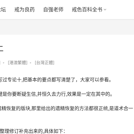
论坛
戒为良药
自强老师
戒色百科全书
二
]
•
[港澳繁體]
•
[台灣正體]
i以前已写过专论十,把基本的要点都写清楚了，大家可以参看。
键是你要断疑生信,并恒久去力行,效果是一定在其中的。
遗精恢复的版块,那里给出的遗精恢复的方法都很正统,是道术合一
的信整理修订补充出来的,具体如下：