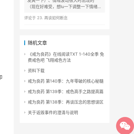
发爽一下）、情绪波动很大时出现的
（现在好难受，想lu一下调整一下情绪）
等...
评论于
23. 再谈如何断念
随机文章
《戒为良药》在线阅读TXT 1-140全季 免
费戒色吧 飞翔戒色方法
资料下载
印
戒为良药 第140季：九年零破的核心秘髓
戒为良药 第139季：戒色高手之路提高篇
戒为良药 第138季：再谈压念的思想误区
关于诋毁事件的澄清与说明