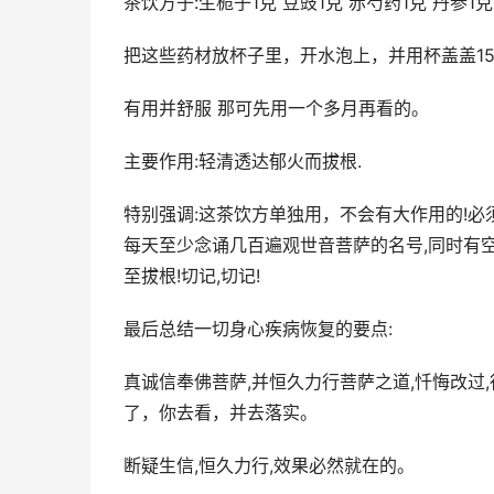
茶饮方子:生栀子1克 豆豉1克 赤芍药1克 丹参1克
把这些药材放杯子里，开水泡上，并用杯盖盖15
有用并舒服 那可先用一个多月再看的。
主要作用:轻清透达郁火而拔根.
特别强调:这茶饮方单独用，不会有大作用的!
每天至少念诵几百遍观世音菩萨的名号,同时有
至拔根!切记,切记!
最后总结一切身心疾病恢复的要点:
真诚信奉佛菩萨,并恒久力行菩萨之道,忏悔改过
了，你去看，并去落实。
断疑生信,恒久力行,效果必然就在的。