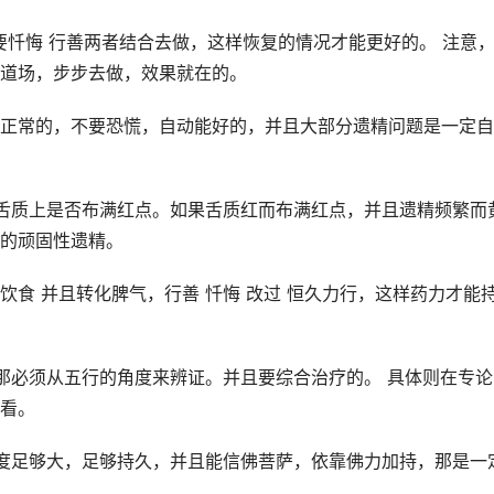
要忏悔 行善两者结合去做，这样恢复的情况才能更好的。 注意
道场，步步去做，效果就在的。
正常的，不要恐慌，自动能好的，并且大部分遗精问题是一定自
舌质上是否布满红点。如果舌质红而布满红点，并且遗精频繁而
的顽固性遗精。
食 并且转化脾气，行善 忏悔 改过 恒久力行，这样药力才能
那必须从五行的角度来辨证。并且要综合治疗的。 具体则在专论
看。
度足够大，足够持久，并且能信佛菩萨，依靠佛力加持，那是一