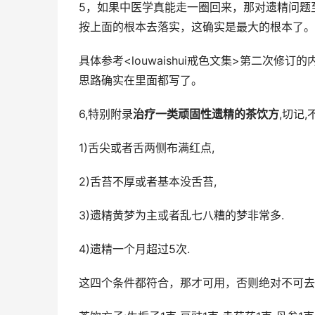
5，如果中医学真能走一圈回来，那对遗精问题
按上面的根本去落实，这确实是最大的根本了。
具体参考<louwaishui戒色文集>第二次
思路确实在里面都写了。
6,特别附录
治疗一类顽固性遗精的茶饮方
,切记
1)舌尖或者舌两侧布满红点,
2)舌苔不厚或者基本没舌苔,
3)遗精黄梦为主或者乱七八糟的梦非常多.
4)遗精一个月超过5次.
这四个条件都符合，那才可用，否则绝对不可去