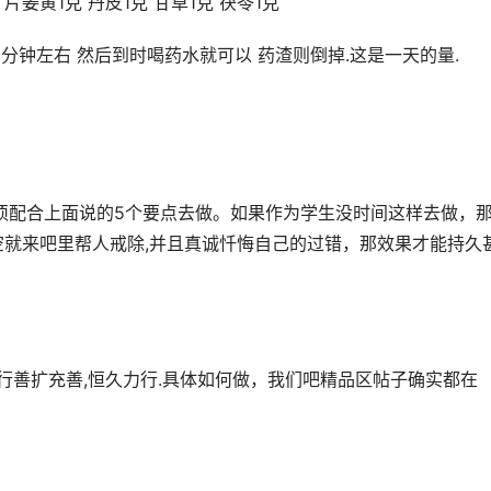
 片姜黄1克 丹皮1克 甘草1克 茯苓1克
分钟左右 然后到时喝药水就可以 药渣则倒掉.这是一天的量.
必须配合上面说的5个要点去做。如果作为学生没时间这样去做，
空就来吧里帮人戒除,并且真诚忏悔自己的过错，那效果才能持久
,行善扩充善,恒久力行.具体如何做，我们吧精品区帖子确实都在