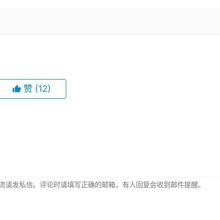
赞
(12)