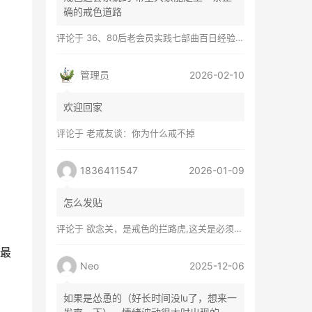
确的戒色道路
评论于
36、80后老会员实践七部曲百日经验谈兼苦口忠言
管理员
2026-02-10
欢迎回家
评论于
老戒友谈：你为什么戒不掉
1836411547
2026-01-09
怎么发贴
评论于
欲念关，是戒色的拦路虎,这关是必须过的
最
Neo
2025-12-06
如果是怂恿的（好长时间没lu了，想来一