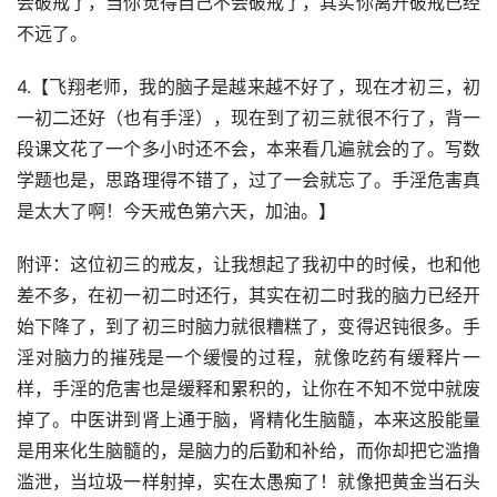
会破戒了，当你觉得自己不会破戒了，其实你离开破戒已经
不远了。
4.【飞翔老师，我的脑子是越来越不好了，现在才初三，初
一初二还好（也有手淫），现在到了初三就很不行了，背一
段课文花了一个多小时还不会，本来看几遍就会的了。写数
学题也是，思路理得不错了，过了一会就忘了。手淫危害真
是太大了啊！今天戒色第六天，加油。】
附评：这位初三的戒友，让我想起了我初中的时候，也和他
差不多，在初一初二时还行，其实在初二时我的脑力已经开
始下降了，到了初三时脑力就很糟糕了，变得迟钝很多。手
淫对脑力的摧残是一个缓慢的过程，就像吃药有缓释片一
样，手淫的危害也是缓释和累积的，让你在不知不觉中就废
掉了。中医讲到肾上通于脑，肾精化生脑髓，本来这股能量
是用来化生脑髓的，是脑力的后勤和补给，而你却把它滥撸
滥泄，当垃圾一样射掉，实在太愚痴了！就像把黄金当石头