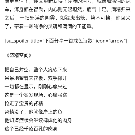
康更自信了，你又重新获得了充沛的活力，就像加满油的跑
车，浑身都在冒劲，内心则无限坦然，底气十足。满精归来
之后，一扫邪淫的阴霾，如猛虎出笼，势不可挡，你回来
了，带着一颗纯净的灵魂和满满的正能量。
[su_spoiler title=”下面分享一首戒色诗歌” icon=”arrow”]
《盗精空间》
把自己射空，整个人瘫软下来
呆呆地望着天花板，双手摊开
一切都在显示，刚刚心魔来过
这是一个案发现场，心魔强盗
抢走了宝贵的肾精
肾精没了，他就像岸上的鱼
他知道症状会继续肆虐他的肉身
这个已经千疮百孔的肉身