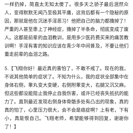
一样扔掉，简直太无知太傻了。很多天之骄子最后泯然众
人，变得默默无闻乃至极其平庸，这背后都有一个隐秘的原
因，那就是他在沉迷手淫恶习！他把自己的脑力都撸掉了！
严重的人甚至患上了神经症，撸掉了半条命，彻底变成了废
人。这都是前辈的血泪教训，是用多少医药费买来的痛苦教
训啊！手淫有害的知识应该在青少年中间普及，不要让他们
重走前辈的血泪之路。
5.【飞翔你好！最近真的害怕了，不敢不戒了。现在的我，
不说其他简单的症状了。不知为什么，我的症状全部集中在
身体右侧，睾丸变大变硬，右侧附睾变大，右腿又沉又麻。
但这些都没能阻止我停止自我伤害，或许已经丧失抵抗的能
力了。直到最近发现右侧身体骨骼多处有凸出的现象，真的
真的怕了，心里压力很大，会不会是癌症啊？上有老，下有
小，真是恨自己。飞翔老师，希望能够得到回复，谢谢你
了！】