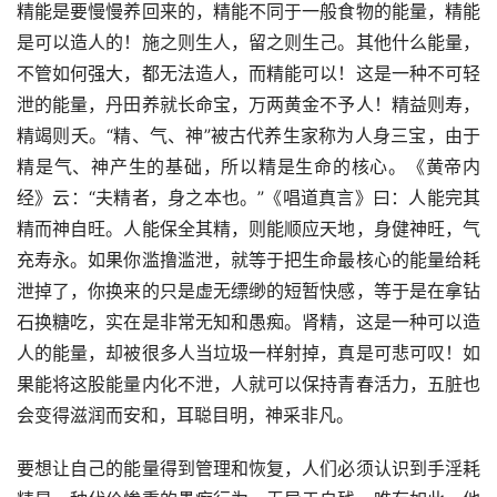
精能是要慢慢养回来的，精能不同于一般食物的能量，精能
是可以造人的！施之则生人，留之则生己。其他什么能量，
不管如何强大，都无法造人，而精能可以！这是一种不可轻
泄的能量，丹田养就长命宝，万两黄金不予人！精益则寿，
精竭则夭。“精、气、神”被古代养生家称为人身三宝，由于
精是气、神产生的基础，所以精是生命的核心。《黄帝内
经》云：“夫精者，身之本也。”《唱道真言》曰：人能完其
精而神自旺。人能保全其精，则能顺应天地，身健神旺，气
充寿永。如果你滥撸滥泄，就等于把生命最核心的能量给耗
泄掉了，你换来的只是虚无缥缈的短暂快感，等于是在拿钻
石换糖吃，实在是非常无知和愚痴。肾精，这是一种可以造
人的能量，却被很多人当垃圾一样射掉，真是可悲可叹！如
果能将这股能量内化不泄，人就可以保持青春活力，五脏也
会变得滋润而安和，耳聪目明，神采非凡。
要想让自己的能量得到管理和恢复，人们必须认识到手淫耗