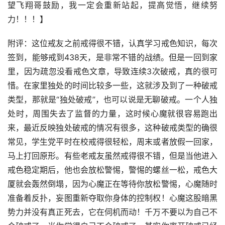
望飞翔哥鼓励，我一定会重新站起，提高觉悟，继续努
力！！！】
附评：这位戒友之前戒得很不错，认真学习戒色知识，每次
签到，能够戒到438天，是非常不错的战绩。但是一回到家
里，因为疏忽没看戒色文章，导致连续3次破戒，真的很可
惜。在家里独处的时间比较多一些，这就涉及到了一种破戒
类型，那就是“独处破戒”，也可以说是无聊破戒。一个人独
处时，周围失去了监督的力量，这时候心魔就很容易跑出
来，最近反映独处破戒的情况有很多，这种破戒类型的确很
常见，学生党平时在校戒得很轻松，周末或者放假一回家，
马上打回原形。有些老戒友虽然戒得很不错，但是当他进入
戒色稳定期后，他也会放松警惕，警惕的螺丝一松，戒色大
厦就会轰然倒塌，因为心魔正在等待你放松警惕，心魔随时
准备着反扑，妄图重新夺取你身体的控制权！心魔这股暗黑
势力并没有真正死去，它在伺机而动！千万不要以为自己不