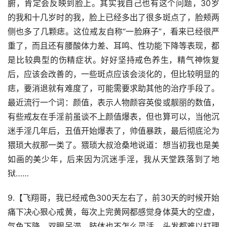
腑，肯定会反映到脸上。其实我自己也有这个问题，30岁
的我和十几岁时的我，脸上已经多出了很多斑点了，脸颊两
侧也多了几颗痣。这位戒友自称“一脸麻子”，看来已经很严
重了，而且还有腰酸体力差、耳鸣、性功能下降等表现，都
是比较典型的伤精症状。好好坚持戒色养生，精气神恢复
后，应该会改善的，一些斑点应该会淡化的，但比较明显的
痣，要消退就有难度了，可能需要求助其他的治疗手段了。
最近流行一个词：颜值，表示人物颜容英俊或靓丽的数值，
有些戒友在手淫前虽谈不上颜值爆表，但也算可以，当他沉
迷手淫几年后，丑值开始爆表了，帅值暴跌，最后彻底沦为
猥琐大叔那一类了。猥琐大叔沧桑地说道：想当初我也是美
如画的美少年，后来因为沉迷手淫，我从天堂跌落到了地
狱……
9.【飞翔哥，我已经戒色300天左右了，前30天的时候开始
痛下决心狠心戒黄，每次上完黄网都感觉身体莫大的空虚，
气色下降，双眼呆滞，肢体也不怎么灵活，头发都难以打理