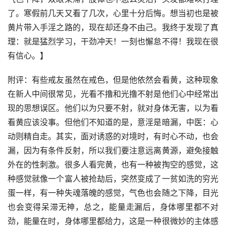
了。寒假前几天又看了几次，心里十分后悔。想当初也是被
黄片带入手淫之路的，现在却还身不由己。我终于发现了真
理：就是猛烈学习，干劲冲天！一刻也懈怠不得！我现在很
有信心。】
附评：有些戒友虽然在戒色，但是他依然会看黄，这种现象
在新人中间很常见，光看不撸和光撸不射是他们心中经常出
现的思想误区。他们以为只要不射，就对身体无害，以为看
看黄应该没事。但他们不知道的是，意淫是暗漏，中医：心
动则精自走。其实，面对诱惑的对境时，有时心不动，也会
漏，因为有条件反射，所以我们要注意远离黄源，避免接触
外在的性刺激。很多人看完黄，也有一种被掏空的感觉，这
种感觉就像一个富人被抢劫后，突然变成了一贫如洗的穷光
蛋一样，有一种失魂落魄的感觉，气色也会随之下降，目光
也会变得呆滞无神，总之，能量走漏后，身体哪里都不对
劲，能量在时，身体哪里都给力，这是一种很微妙的主体感