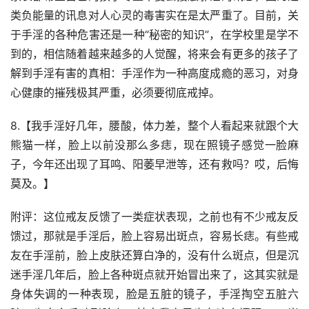
类负能量的讯息对人心灵的毒害实在是太严重了。目前，关
于手淫的各种危害还是一种“秘密的知识”，在学校里是学不
到的，相信随着越来越多的人觉醒，将来会有更多的孩子了
解到手淫有害的真相：手淫作为一种高度成瘾的恶习，对身
心健康的摧残极其严重，必须要彻底戒掉。
8.【我手淫好几年，腰酸，体力差，整个人看起来就跟个大
熊猫一样，脸上以前没那么多痣，现在照镜子感觉一脸麻
子，今年还出现了耳鸣、阳萎早泄等，还有救吗？哎，后悔
莫及。】
附评：这位戒友反馈了一类症状表现，之前也有不少戒友反
馈过，那就是手淫后，脸上容易出斑点，容易长痣。有些戒
友在手淫前，脸上皮肤还算白净的，没有什么斑点，但是沉
迷手淫几年后，脸上各种斑点就开始冒出来了，这其实就是
身体失调的一种表现，脸是五脏的镜子，手淫掏空五脏六