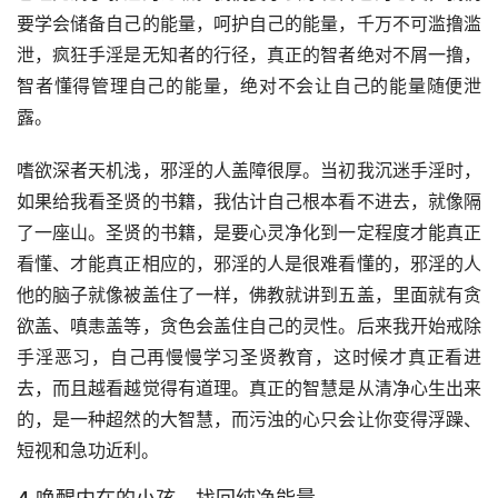
要学会储备自己的能量，呵护自己的能量，千万不可滥撸滥
泄，疯狂手淫是无知者的行径，真正的智者绝对不屑一撸，
智者懂得管理自己的能量，绝对不会让自己的能量随便泄
露。
嗜欲深者天机浅，邪淫的人盖障很厚。当初我沉迷手淫时，
如果给我看圣贤的书籍，我估计自己根本看不进去，就像隔
了一座山。圣贤的书籍，是要心灵净化到一定程度才能真正
看懂、才能真正相应的，邪淫的人是很难看懂的，邪淫的人
他的脑子就像被盖住了一样，佛教就讲到五盖，里面就有贪
欲盖、嗔恚盖等，贪色会盖住自己的灵性。后来我开始戒除
手淫恶习，自己再慢慢学习圣贤教育，这时候才真正看进
去，而且越看越觉得有道理。真正的智慧是从清净心生出来
的，是一种超然的大智慧，而污浊的心只会让你变得浮躁、
短视和急功近利。