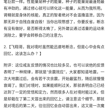
笔巨款一样。性能量是种子的能量，种子的能量是最蓬勃最
有冲劲的，通过修心就可以转化这一能量，从而为我所用。
肾精就是身体的核能，真正的智者绝对不会滥撸滥泄，因为
那无异于自残自废自毁！当你出现憋感了，你要反省，断念
有没有做好，是否断得太晚了，另外建议通过适量的运动来
消除之，要学会转移自己的注意力。
2.【飞翔哥，我对境时虽然能迅速地断念，但是心中会有点
回忆，这该怎么办 ？】
附评：这位戒友反馈的情况也比较多见，也可以说他的反馈
表明了一种规律，那就是“余震效应”，大家都知道地震，一
次大地震过后，会有若干次余震，开始最猛烈，随后就慢慢
衰竭了。我们对境时，如果能顺利过关，那就表明自己已经
达到了一定的觉悟和定力，然而很多人在对境时能过关，但
是却栽在了第二天冒出来的回忆上，请注意这个细节，那就
是对境后的第二天，往往回忆会自动冒出来，这又是一次魔