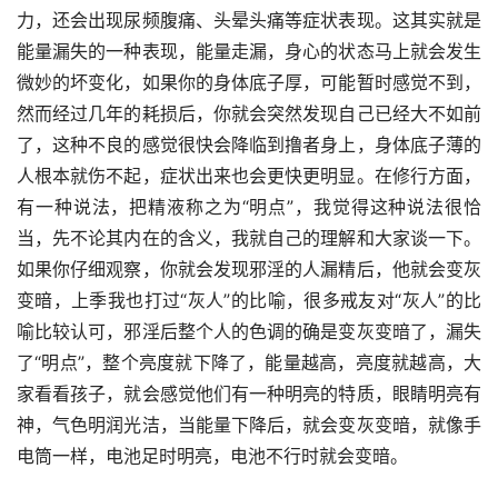
力，还会出现尿频腹痛、头晕头痛等症状表现。这其实就是
能量漏失的一种表现，能量走漏，身心的状态马上就会发生
微妙的坏变化，如果你的身体底子厚，可能暂时感觉不到，
然而经过几年的耗损后，你就会突然发现自己已经大不如前
了，这种不良的感觉很快会降临到撸者身上，身体底子薄的
人根本就伤不起，症状出来也会更快更明显。在修行方面，
有一种说法，把精液称之为“明点”，我觉得这种说法很恰
当，先不论其内在的含义，我就自己的理解和大家谈一下。
如果你仔细观察，你就会发现邪淫的人漏精后，他就会变灰
变暗，上季我也打过“灰人”的比喻，很多戒友对“灰人”的比
喻比较认可，邪淫后整个人的色调的确是变灰变暗了，漏失
了“明点”，整个亮度就下降了，能量越高，亮度就越高，大
家看看孩子，就会感觉他们有一种明亮的特质，眼睛明亮有
神，气色明润光洁，当能量下降后，就会变灰变暗，就像手
电筒一样，电池足时明亮，电池不行时就会变暗。