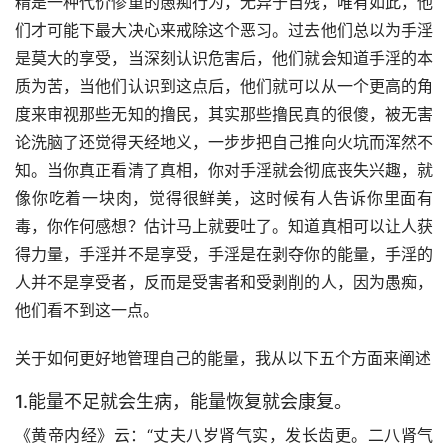
精是一种代价惨重的愚痴行为，无异于自残，唯有如此，他
们才可能下最大决心来戒除这个恶习。过去他们总以为手淫
是莫大的享受，当深刻认识危害后，他们就会知道手淫的本
质为苦，当他们认识到这点后，他们就可以从一个更高的角
度来审视那些无知的撸民，其实那些撸民真的很傻，被无害
论洗脑了还觉得天经地义，一步步把自己推向火坑而浑然不
知。当你真正看清了真相，你对手淫就会彻底丧失兴趣，就
像你吃着一块肉，觉得很鲜美，这时候有人告诉你里面有
毒，你作何感想？估计马上就要吐了。知道真相可以让人获
得力量，手淫并不是享受，手淫是在剥夺你的能量，手淫的
人并不是享受者，反而是受害者和受剥削的人，因为愚痴，
他们看不到这一点。
关于如何更好地管理自己的能量，我从以下五个方面来阐述
1.能量不足就会生病，能量恢复就会康复。
《黄帝内经》云：“丈夫八岁肾气实，发长齿更。二八肾气