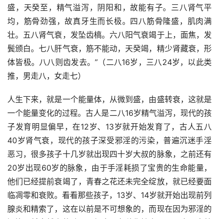
盛，天癸至，精气溢泻，阴阳和，故能有子。三八肾气平
均，筋骨劲强，故真牙生而长极。四八筋骨隆盛，肌肉满
壮。五八肾气衰，发坠齿槁。六八阳气衰竭于上，面焦，发
鬓颁白。七八肝气衰，筋不能动，天癸竭，精少肾藏衰，形
体皆极。八八则齿发去。”（二八16岁，三八24岁，以此类
推，男走八，女走七）
人生下来，就是一个能量体，从微到盛，由盛转衰，这就是
一个能量变化的过程。古人是二八16岁精气溢泻，现代的孩
子发育明显偏早，在12岁、13岁就开始发育了，古人五八
40岁肾气衰，现代的孩子深受邪淫的污染，普遍沉迷手淫
恶习，很多孩子十几岁就出现四十岁大叔的脉象，之前还有
20岁出现60岁的脉象，由于手淫耗损了宝贵的生命能量，
他们已经提前衰竭了，青春之花还未完全绽放，就已经要面
临凋零和衰败。看看那些孩子，13岁、14岁就开始出现前列
腺炎和精索了，这在以前是不可想象的，而现在因为邪淫的