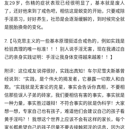
友29岁，伤精的症状表现已经很明显了，基本就是废人
了，还好他来到了戒色吧，相信这是蜕变的开始，只要戒除
手淫恶习，好好养生，社恐是会逐渐缓解的，到时候完全就
是脱胎换骨的变化。
7.【马克思主义的一些基本原理挺适合戒色的，例如实践是
检验真理的唯一标准！！！别人说手淫无害，现在我通过自
己的亲身实践证明：手淫让我身体变得越来越差！！】
附评：这位戒友说得很好，实践出真知！车尔尼雪夫斯基曾
经说到：“实践，是个伟大的揭发者，它暴露一切欺人和自
欺。”实践就是无害论的克星，事实会告诉你真相，不要相
信那些误人子弟的砖家，我们要相信有害的事实，事实就是
一种力量，事实胜过雄辩！不符合事实的就是伪科学！大家
想一想，专家自己也有孩子，难道他们会建议自己的孩子看
黄手淫吗？！我想这个世界上应该不会有这样的家长，每个
家长都希望自己的孩子尽量不要去接触邪淫的讯息，因为这