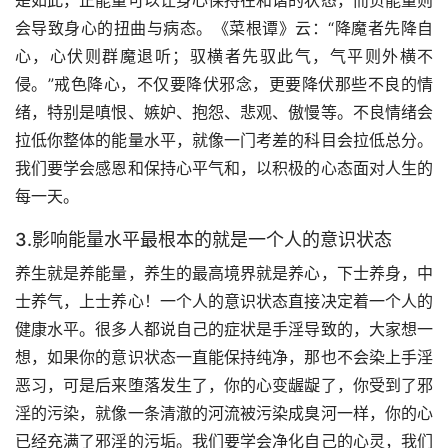
是如此，正能量可以让身心保持在和谐的状态，而负能量则
会导致身心的扭曲与病态。《菜根谭》云：“降魔者先降自
心，心伏则群魔退听；驭横者先驭此气，气平则外横不
侵。”戒色降心，不仅要降伏邪念，更要降伏那些不良的情
绪，特别是嗔恨、嫉妒、抱怨、悲观、傲慢等。不良情绪会
拉低你整体的能量水平，就像一门考差的科目会拉低总分。
我们要学会感恩和保持心平气和，以积极的心态面对人生的
每一天。
3.影响能量水平最根本的就是一个人的意识状态
养生就是养能量，养生的最高境界就是养心，下士养身，中
士养气，上士养心！一个人的意识状态直接决定着一个人的
健康水平。很多人都说自己的症状是手淫导致的，大家想一
想，如果你的意识状态一直能保持纯净，那也不会染上手淫
恶习，可是后来堕落发生了，你的心变龌龊了，你受到了邪
淫的污染，就像一条清澈的河流被污染成臭河一样，你的心
已经充满了邪淫的污垢。我们要学会净化自己的心灵，我们