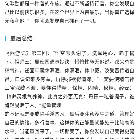
句激励都是一种善的布施，通过不断坚持行善，你会发现自
己比以前快乐很多，在这个世界上为善最乐，当你真正选择
无私利他了，你就会发现自己拥有了一切。
最后总结：
《西游记》第二回：“悟空叩头谢了，洗耳用心，跪于榻
下。祖师云：显密圆通真妙诀，惜修性命无他说。都来总是
精气神，谨固牢藏休漏泄。休漏泄，体中藏，汝受吾传道自
昌。口诀记来多有益，屏除邪欲得清凉。”一定要使精气神
三宝深藏不漏，要懂得惜精、保精、固精、秘精。经云：
“精养灵根气养神，此真之外更无真；丹田一粒菩提子，谁
肯轻易泄于人。”能量管理
的基础就是要戒除手淫恶习，然后要注意养生之道，管理好
自己的情绪，多行善事，这样你的正能量就能处于比较高的
水平。当能量回来了，一切都变了，你会发现自己变得更健