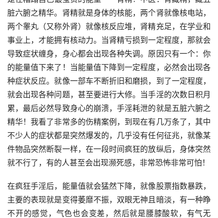
脏六腑之精华。肾精就是身体的核能，两个肾就像核电站，
两个睾丸（又称外肾）就像核反应堆，肾精充足，在学业和
事业上，才能拥有核动力。当肾精亏损到一定程度，那就会
导致症状缠身，身心都会出现各种失调。原因只有一个：你
的能量值下来了！当能量值下降到一定程度，必然会出现各
种症状反应。就像一部车不断折旧和磨损，到了一定程度，
就会出现各种问题，甚至要进行大修。当手淫的次数日积月
累，最后必然导致身心的崩溃，手淫耗泄的就是五脏六腑之
精华！我看了非常多的伤精案例，到现在有几万条了，其中
不少人的症状都是突然爆发的，几乎没有任何征兆，就像某
件物品突然断裂一样，在一段时间疯狂的放纵后，身体突然
就不行了，有的人甚至会出现濒死感，非常恐怖非常可怕！
在疯狂手淫后，能量值就会猛然下降，就像股票指数暴跌，
主要的表现就是变得萎靡不振，双眼无神且暗淡，有一种睁
不开的感觉，气色也会变差，然后就是腰膝酸软，有气无