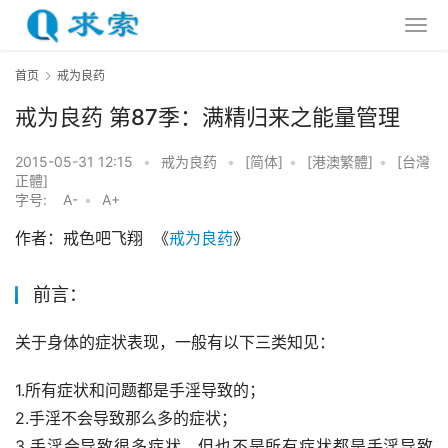
首页
戒为良药
戒为良药 第87季：满精归来之能量管理
2015-05-31 12:15
•
戒为良药
•
[简体]
•
[港澳繁體]
•
[台灣
正體]
字号:
A-
•
A+
作者：戒色吧飞翔  《
戒为良药
》
前言：
关于身体的症状表现，一般有以下三类知见：
1.所有症状和问题都是手淫导致的；
2.手淫不会导致那么多的症状；
3.手淫会导致很多症状，但也不是所有症状都是手淫导致