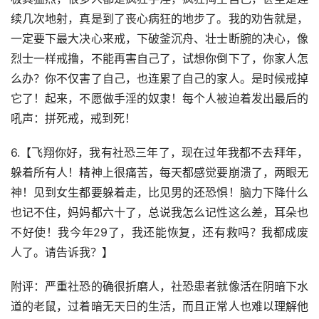
续几次地射，真是到了丧心病狂的地步了。我的劝告就是，
一定要下最大决心来戒，下破釜沉舟、壮士断腕的决心，像
烈士一样戒撸，不能再害自己了，试想你倒下了，你家人怎
么办？你不仅害了自己，也连累了自己的家人。是时候戒掉
它了！起来，不愿做手淫的奴隶！每个人被迫着发出最后的
吼声：拼死戒，戒到死！
6.【飞翔你好，我有社恐三年了，现在过年我都不去拜年，
躲着所有人！精神上很痛苦，每天都感觉要崩溃了，两眼无
神！见到女生都要躲着走，比见男的还恐惧！脑力下降什么
也记不住，妈妈都六十了，总说我怎么记性这么差，耳朵也
不好使！我今年29了，我还能恢复，还有救吗？我都成废
人了。请告诉我？】
附评：严重社恐的确很折磨人，社恐患者就像活在阴暗下水
道的老鼠，过着暗无天日的生活，而且正常人也难以理解他