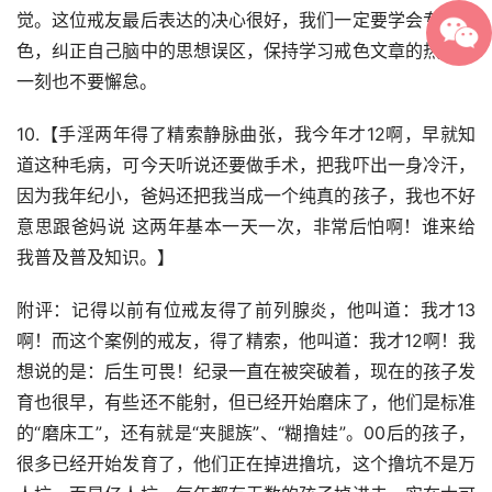
觉。这位戒友最后表达的决心很好，我们一定要学会专业戒
色，纠正自己脑中的思想误区，保持学习戒色文章的热情，
一刻也不要懈怠。
10.【手淫两年得了精索静脉曲张，我今年才12啊，早就知
道这种毛病，可今天听说还要做手术，把我吓出一身冷汗，
因为我年纪小，爸妈还把我当成一个纯真的孩子，我也不好
意思跟爸妈说 这两年基本一天一次，非常后怕啊！谁来给
我普及普及知识。】
附评：记得以前有位戒友得了前列腺炎，他叫道：我才13
啊！而这个案例的戒友，得了精索，他叫道：我才12啊！我
想说的是：后生可畏！纪录一直在被突破着，现在的孩子发
育也很早，有些还不能射，但已经开始磨床了，他们是标准
的“磨床工”，还有就是“夹腿族”、“糊撸娃”。00后的孩子，
很多已经开始发育了，他们正在掉进撸坑，这个撸坑不是万