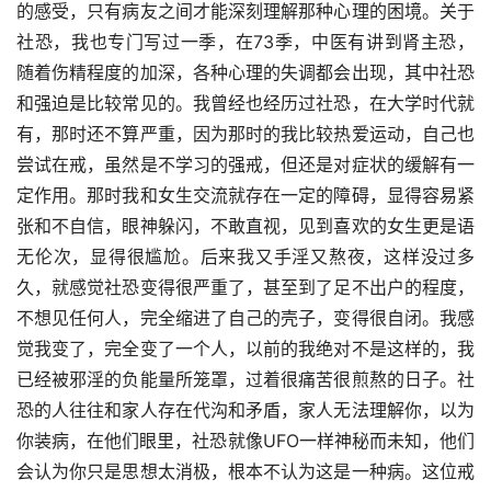
的感受，只有病友之间才能深刻理解那种心理的困境。关于
社恐，我也专门写过一季，在73季，中医有讲到肾主恐，
随着伤精程度的加深，各种心理的失调都会出现，其中社恐
和强迫是比较常见的。我曾经也经历过社恐，在大学时代就
有，那时还不算严重，因为那时的我比较热爱运动，自己也
尝试在戒，虽然是不学习的强戒，但还是对症状的缓解有一
定作用。那时我和女生交流就存在一定的障碍，显得容易紧
张和不自信，眼神躲闪，不敢直视，见到喜欢的女生更是语
无伦次，显得很尴尬。后来我又手淫又熬夜，这样没过多
久，就感觉社恐变得很严重了，甚至到了足不出户的程度，
不想见任何人，完全缩进了自己的壳子，变得很自闭。我感
觉我变了，完全变了一个人，以前的我绝对不是这样的，我
已经被邪淫的负能量所笼罩，过着很痛苦很煎熬的日子。社
恐的人往往和家人存在代沟和矛盾，家人无法理解你，以为
你装病，在他们眼里，社恐就像UFO一样神秘而未知，他们
会认为你只是思想太消极，根本不认为这是一种病。这位戒