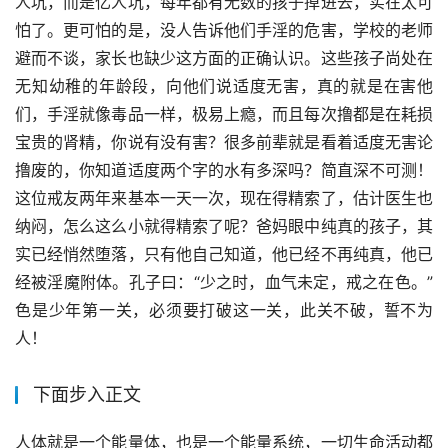
人坑，而是亿人坑，每年都有无数的孩子掉进去，实在太可
怕了。更可怕的是，没人告诉他们手淫的危害，学校的老师
避而不谈，家长也缺少这方面的正确认识。这些孩子尚处在
无知幼稚的年龄段，向他们说适度无害，真的就是在害他
们，手淫就像毒品一样，极易上瘾，而且每次撸都是在耗损
宝贵的肾精，你说有没有害？很多前辈就是看着适度无害论
撸废的，你知道适度两个字的水有多深吗？简直深不可测！
这位戒友两年来基本一天一次，现在得精索了，估计医生也
纳闷，怎么这么小就得精索了呢？爸妈眼中纯真的孩子，其
实已经悄然堕落，只有他自己知道，他已经不再纯真，他已
经被淫魔附体。孔子曰：“少之时，血气未定，戒之在色。”
色是少年第一关，必须要打破这一关，此关不破，誓不为
人！
下面步入正文
人体就是一个能量体，也是一个能量系统，一切生命活动都