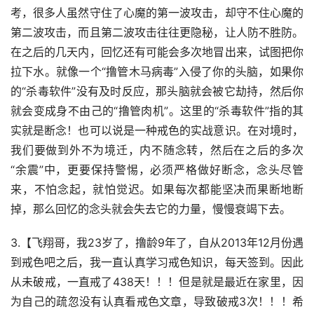
考，很多人虽然守住了心魔的第一波攻击，却守不住心魔的
第二波攻击，而且第二波攻击往往更隐秘，让人防不胜防。
在之后的几天内，回忆还有可能会多次地冒出来，试图把你
拉下水。就像一个“撸管木马病毒”入侵了你的头脑，如果你
的“杀毒软件”没有及时反应，那头脑就会被它劫持，然后你
就会变成身不由己的“撸管肉机”。这里的“杀毒软件”指的其
实就是断念！也可以说是一种戒色的实战意识。在对境时，
我们要做到外不为境迁，内不随念转，然后在之后的多次
“余震”中，更要保持警惕，必须严格做好断念，念头尽管
来，不怕念起，就怕觉迟。如果每次都能坚决而果断地断
掉，那么回忆的念头就会失去它的力量，慢慢衰竭下去。
3.【飞翔哥，我23岁了，撸龄9年了，自从2013年12月份遇
到戒色吧之后，我一直认真学习戒色知识，每天签到。因此
从未破戒，一直戒了438天！！！但是就是最近在家里，因
为自己的疏忽没有认真看戒色文章，导致破戒3次！！！希