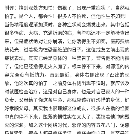
附评：撸到深处方知怕！伤狠了，出现严重症状了，自然就
怕了。是个人，都会怕！很多人不怕死，但他怕生不如死！
当伤精程度逐渐加深时，各种症状就会爆发出来，其中包括
很多怪病、大病、充满折磨的病，有些病还不一定能检查出
来，但是症状绝对让你崩溃，让你活得生不如死，医药费统
统花光，过着极为惶恐而绝望的日子。这位戒友之前出现的
症状表现，其实已经是身体的一种警告了，警告他不能再撸
了，但他已经撸得走火入魔了，根本停不下来，对邪淫的内
容完全没有抵抗力。直到最近，身体右侧出现了凸出的现
象，他这次真的怕了！之前身体右侧出现不适时，就应该及
时就医检查治疗，这是对自己身体，也是对自己家人的一种
负责，父母给了你这条生命，那就应该好好珍惜的身体，好
好孝顺父母。其实我也很理解这位戒友，很多人在撸的怪圈
中真的停不下来，堕落的惯性实在太大了，裹挟着他冲向毁
灭的深渊。加之这个网络时代，邪淫的内容五花八门，诱惑
极其猛烈，很多人都是疯狂手淫，疯狂掏空自己，甚至是连