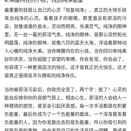
4.唤醒内在的小孩，找回纯净能量
最重要的就是让自己的心灵「恢复纯净」，真正的大快乐就
来自纯净的心灵。看着孩子的眼睛，那里面没有邪淫的污
染，就像清澈的泉水，灵动而明亮，充满灵气。纯净的眼神
里，无一丝一毫的邪淫气息，纯净的眼神，是那么坦然和光
明磊落，纯净的眼神，就像六月的蓝天大海，洋溢着那种动
人心魄的纯净大美。当你唤醒内在的小孩，当你回归单纯美
好的状态，当你超脱了欲望的束缚，你会发现，你自由了，
你获得了一种更高层次的快乐，这才是真正的大快乐，这才
是真正值得追寻与拥有的纯净快乐。
当你被邪淫污染后，你就完全变了，两个字：脏了！心灵的
脏会反映到你的容貌气质上，相由心生，邪淫的人会给人一
种猥琐的感觉，甚至会引起厌恶感。每一次手淫都是在积累
负能量，最后你成为了一个负能量的载体，一个浑身散发着
负能量的人，因为你发散出去的是负能量，所以你吸引到的
就是负面的事物，你会发现自己的生活变得一团糟，更或者