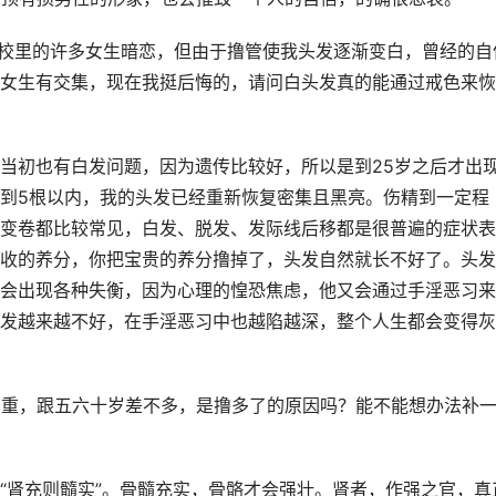
学校里的许多女生暗恋，但由于撸管使我头发逐渐变白，曾经的自
女生有交集，现在我挺后悔的，请问白头发真的能通过戒色来恢
当初也有白发问题，因为遗传比较好，所以是到25岁之后才出
到5根以内，我的头发已经重新恢复密集且黑亮。伤精到一定程
变卷都比较常见，白发、脱发、发际线后移都是很普遍的症状表
收的养分，你把宝贵的养分撸掉了，头发自然就长不好了。头发
会出现各种失衡，因为心理的惶恐焦虑，他又会通过手淫恶习来
发越来越不好，在手淫恶习中也越陷越深，整个人生都会变得灰
化严重，跟五六十岁差不多，是撸多了的原因吗？能不能想办法补
“肾充则髓实”。骨髓充实，骨骼才会强壮。肾者，作强之官，真