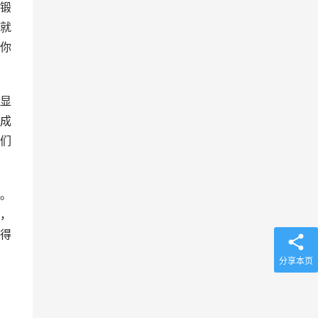
锻
就
你
显
成
们
。
，
得
分享本页