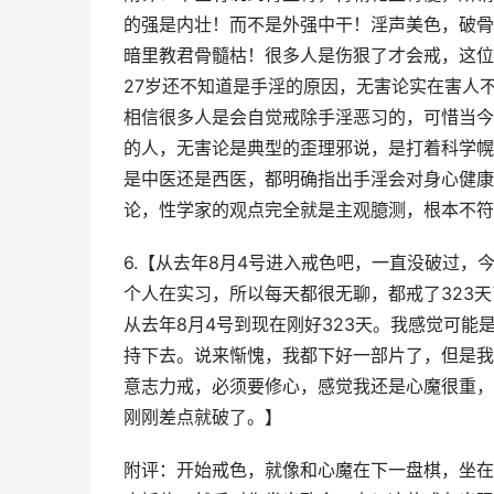
的强是内壮！而不是外强中干！淫声美色，破骨
暗里教君骨髓枯！很多人是伤狠了才会戒，这位
27岁还不知道是手淫的原因，无害论实在害人
相信很多人是会自觉戒除手淫恶习的，可惜当今
的人，无害论是典型的歪理邪说，是打着科学幌
是中医还是西医，都明确指出手淫会对身心健康
论，性学家的观点完全就是主观臆测，根本不符
6.【从去年8月4号进入戒色吧，一直没破过
个人在实习，所以每天都很无聊，都戒了323
从去年8月4号到现在刚好323天。我感觉可
持下去。说来惭愧，我都下好一部片了，但是我
意志力戒，必须要修心，感觉我还是心魔很重，
刚刚差点就破了。】
附评：开始戒色，就像和心魔在下一盘棋，坐在