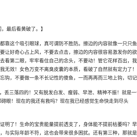
新闻，最后看黄破了。】
都靠这个吸引眼球，真可谓防不胜防。擦边的内容就像一只只鱼
要让好奇心占上风，不要去点击，擦边的内容很容易激发你的欲
去看第二眼，牢牢看住自己的念头，不要动！管它花样百出，我
我无效！女色万变不离臭皮囊的本质，看破了自然就有定力了！
忘钩，不要做一条不长记性的傻鱼，一而再再而三地上钩，切记
记，丢三落四的！又有脱发白发、瘦弱、早泄、精神不振！就是一
都碍眼！现在的我还有救吗？现在我已经感觉生命快走到尽头
证明了！生命的宝贵能量提前透支了，身体能不提前枯萎吗？早
，与实际年龄不符，这也会带来很多困扰。还有第三种，那就是