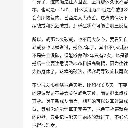
计算了，这的确是让人沮丧，坚持那么久很不容
零，也就是n+1≠0 ，什么意思呢？就是你戒
会有所恢复的，甚至是大大改善。这样的情况下
续破戒和疯狂破戒，那样症状有可能会明显反复
所以，戒那么久破戒，也不用太灰心，要看到自
老戒友也这样说过，戒色2年了，其中不小心破
不是完全没破，但能够做到2年只有2次，也是
戒后一定要注意调整心态和提高警惕，因为往往
太伤身体了。这样的破法，很容易导致症状再次
不少戒友很纠结戒色天数，比如400多天一下
的建议就是不要太关注戒色天数，而是把重点放
煎熬。对于新戒友而言，刚开始可以认真计算戒
意，等到你的觉悟真正完善了，戒色煎熬感就会
的包袱，只要记住哪天开始戒的就行了，不必总
戒得很难受。