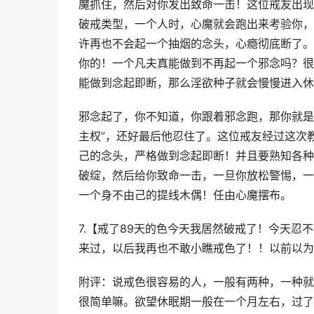
魔抓住，然后对你发出致命一击！这位戒友出现
破戒类型，一个人时，心魔就会跑出来考验你，
许再也不会起一个抽烟的念头，心瘾彻底断了。
你的！一个凡夫真能做到不再起一个邪念吗？很
能做到念起即断，那么淫欲种子就会慢慢进入休
邪念起了，你不知道，你跟着邪念跑，那你就是
主权”，还好最后他忍住了。这位戒友经过这次
己的念头，严格做到念起即断！并且要熟知各种
破绽，然后给你致命一击，一旦你放松警惕，一
一个身不由己的提线木偶！任由心魔摆布。
7.【戒了89天的色今天我居然破戒了！今天忍
来过，以后我再也不敢小瞧戒色了！！以前以为
附评：说戒色很容易的人，一般有两种，一种就
很简单嘛。欲望休眠期一般在一个月左右，过了