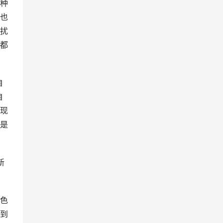
种
也
扰
都
自
自
现
是
新
色
到