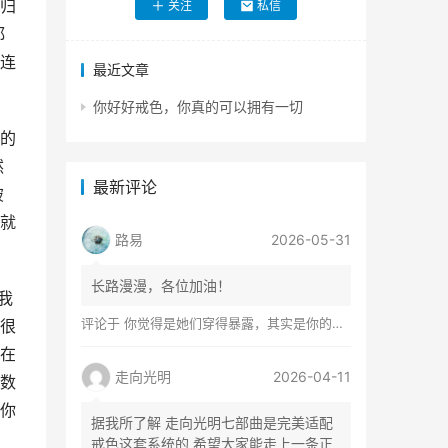
归
关注
私信
都
连
最近文章
你好好戒色，你真的可以拥有一切
的
然
最新评论
破
就
路易
2026-05-31
长路漫漫，各位加油！
我
评论于
你觉得是她们穿得暴露，其实是你的心在着火
很
在
走向光明
2026-04-11
数
你
据我所了解 走向光明七部曲是完美适配
戒色这套系统的 希望大家能走上一条正