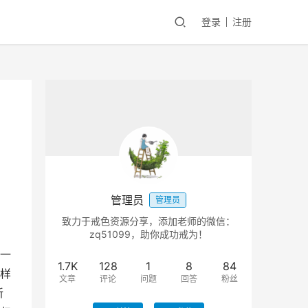
登录
注册
管理员
管理员
致力于戒色资源分享，添加老师的微信：
zq51099，助你成功戒为！
一
1.7K
128
1
8
84
样
文章
评论
问题
回答
粉丝
新