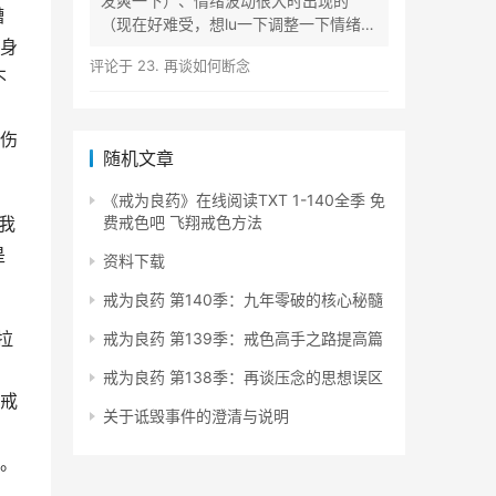
发爽一下）、情绪波动很大时出现的
糟
（现在好难受，想lu一下调整一下情绪）
身
等...
评论于
23. 再谈如何断念
不
，
伤
随机文章
《戒为良药》在线阅读TXT 1-140全季 免
我
费戒色吧 飞翔戒色方法
是
资料下载
戒为良药 第140季：九年零破的核心秘髓
拉
戒为良药 第139季：戒色高手之路提高篇
戒为良药 第138季：再谈压念的思想误区
戒
关于诋毁事件的澄清与说明
。