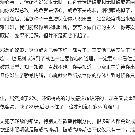
烦心事了，情绪不好又很无聊，正符合情绪破戒和无聊破戒这两
向你发起总攻！戒色就是修心，戒色不是戒烟，烟彻底戒掉了，
而戒色后，淫欲种子一直潜伏在你八识田里，是会经常跳出来骚
难很难，我们能够做到念起即断，就可以做自己的主人！你每次
眠期，变得不活跃，但并不是彻底不起了。
邪念的奴隶，这位戒友已经下好一部片了，其实他已经丧失了“
教训，也深刻认识到了戒色一定要修心的道理，一定要牢牢看住
破戒类型，知己知彼，百战不殆。你要知道，心魔正在等待你出
旦你滋生了骄傲情绪，心魔就会重新接管你的身体！到时候你只
不住，居然撸了2次。还记得戒的时候感觉超级好的，现在又要重
很容易，戒了89天后忍不住了，这才知道有多么的难！】
是犯了轻敌的错误，特别是在欲望休眠期内，很多新人都会说戒
欲望休眠期就是破戒高峰期，破戒高峰期也不仅仅只有一个，戒