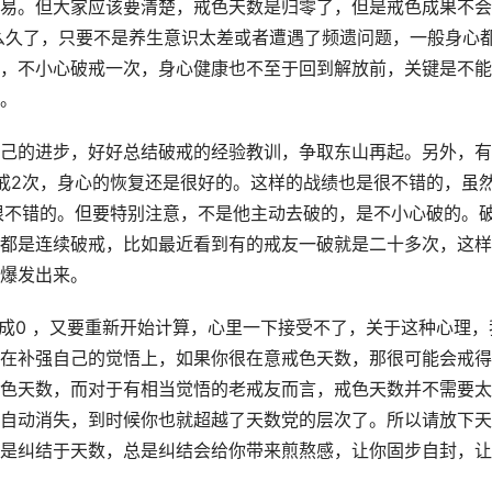
易。但大家应该要清楚，戒色天数是归零了，但是戒色成果不会
那么久了，只要不是养生意识太差或者遭遇了频遗问题，一般身心
，不小心破戒一次，身心健康也不至于回到解放前，关键是不能
。
己的进步，好好总结破戒的经验教训，争取东山再起。另外，有
戒2次，身心的恢复还是很好的。这样的战绩也是很不错的，虽
很不错的。但要特别注意，不是他主动去破的，是不小心破的。
都是连续破戒，比如最近看到有的戒友一破就是二十多次，这样
爆发出来。
变成0 ，又要重新开始计算，心里一下接受不了，关于这种心理，
在补强自己的觉悟上，如果你很在意戒色天数，那很可能会戒得
色天数，而对于有相当觉悟的老戒友而言，戒色天数并不需要太
自动消失，到时候你也就超越了天数党的层次了。所以请放下天
是纠结于天数，总是纠结会给你带来煎熬感，让你固步自封，让