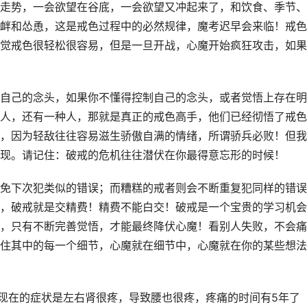
走势，一会欲望在谷底，一会欲望又冲起来了，和饮食、季节、
衅和怂恿，这是戒色过程中的必然规律，魔考迟早会来临！戒色
觉戒色很轻松很容易，但是一旦开战，心魔开始疯狂攻击，如果
自己的念头，如果你不懂得控制自己的念头，或者觉悟上存在明
人，还有一种人，那就是真正的戒色高手，他们已经彻悟了戒色
，因为轻敌往往容易滋生骄傲自满的情绪，所谓骄兵必败！但我
现。请记住：破戒的危机往往潜伏在你最得意忘形的时候！
免下次犯类似的错误；而糟糕的戒者则会不断重复犯同样的错误
，破戒就是交精费！精费不能白交！破戒是一个宝贵的学习机会
，只有不断完善觉悟，才能最终降伏心魔！看别人失败，不会痛
住其中的每一个细节，心魔就在细节中，心魔就在你的某些想法
，现在的症状是左右肾很疼，导致腰也很疼，疼痛的时间有5年了