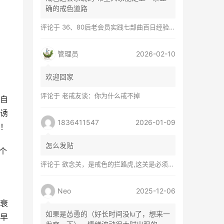
确的戒色道路
评论于
36、80后老会员实践七部曲百日经验谈兼苦口忠言
管理员
2026-02-10
欢迎回家
评论于
老戒友谈：你为什么戒不掉
自
诱
1836411547
2026-01-09
！
怎么发贴
个
评论于
欲念关，是戒色的拦路虎,这关是必须过的
Neo
2025-12-06
衰
如果是怂恿的（好长时间没lu了，想来一
早