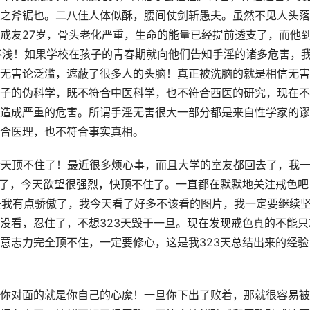
之斧锯也。二八佳人体似酥，腰间仗剑斩愚夫。虽然不见人头落
戒友27岁，骨头老化严重，生命的能量已经提前透支了，而他
不浅！如果学校在孩子的青春期就向他们告知手淫的诸多危害，
无害论泛滥，遮蔽了很多人的头脑！真正被洗脑的就是相信无害
子的伪科学，既不符合中医科学，也不符合西医的研究，现在不
造成严重的危害。所谓手淫无害很大一部分都是来自性学家的谬
合医理，也不符合事实真相。
，今天顶不住了！最近很多烦心事，而且大学的室友都回去了，我
天了，今天欲望很强烈，快顶不住了。一直都在默默地关注戒色吧
能是我有点骄傲了，我今天看了好多不该看的图片，我一定要继续
没看，忍住了，不想323天毁于一旦。现在发现戒色真的不能只
意志力完全顶不住，一定要修心，这是我323天总结出来的经验
你对面的就是你自己的心魔！一旦你下出了败着，那就很容易被