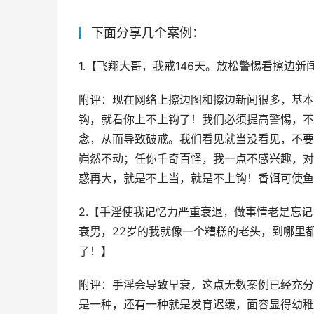
下面分享几个案例：
1.【飞翔大哥，我戒146天。放松警惕看擦边
附评：现在网络上擦边图和擦边新闻很多，基本
钩，就看你上不上钩了！我们必须提高警惕，不
念，从而导致破戒。我们看见就当没看见，不要
岿然不动；任你千奇百怪，我一点不感兴趣，对
惑再大，就是不上当，就是不上钩！香饵可使鱼
2.【手淫使我记忆力严重衰退，做事情老是忘
衰男，22岁的我就像一个糟糕的老头，到哪里
了！】
附评：手淫会导致早衰，这点无数案例已经充分
是一种，还有一种就是发育迟缓，面容显得幼稚