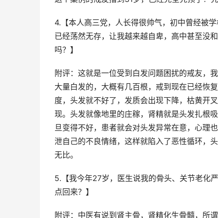
4.【本人高三党，人长得很帅气，初中曾经被
已经荡然无存，让我越来越自卑，高中甚至没和
吗？】
附评：这就是一位受到白发问题困扰的戒友，我
大量白发的，大概有几百根，戒到现在已经恢复
度，头发就不好了，发质会出现下降，枯黄开叉
现。头发就像地里的庄稼，肾精就是头发扎根吸
旦变得不好，患者就会对头发异常在意，心理也
泄自己的不良情绪，这样就陷入了恶性循环，头
无比。
5.【我今年27岁，医生说我的骨头、关节老
点回来？】
附评：中医有说到肾主骨，肾精化生骨髓，所谓