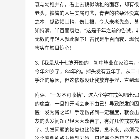
衰与幼稚并存，看上去貌似幼稚的面容，却有很
老头，撸管的人生实属可悲，青春的花朵还没真
之本，纵欲竭其精，伤其根，令人未老先衰，甚
知持满，半百而衰也。”这是千年之前的告诫，
无数的年轻人就此倒下！古代是半百而衰，现代
害实在触目惊心！
3.【我是从十七岁开始的，初中毕业在家没事
今年31岁了，84年的。掉头发有五年了，从
手淫的原因，但这依然没让我放弃手淫，直到现
附评：“一发不可收拾”，这六个字在戒色吧出
的魔盒，一旦打开就会身不由己！导致脱发的因
医：发为肾之华！手淫伤肾到一定程度，就会出
友的头发问题已经大大改善了，有好几位戒友都
了。头发问题的恢复也比较慢，急不来，必须保
这个案例的戒友撸到31岁，已经完全秃顶了！