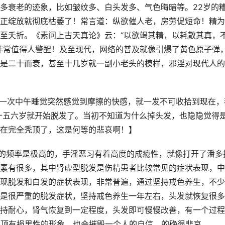
多衰老的迹象，比如皱纹多、白头发多、气色晦暗等。22岁的
正绽放就彻底枯萎了！常言道：纵欲催人老，房劳促短命！精为
至夭折。《素问上古天真论》云：“以欲竭其精，以耗散其真，
非常值得人警醒！及至现代，网络的普及就像引爆了黄色原子弹
是二十而衰，甚至十几岁就一副小老头的模样，邪淫对现代人的
，一次中午睡觉突然感觉到摩擦的快感，就一发不可收拾到现在，
二十五六岁就开始脱发了。当初不知道为什么掉头发，也隐隐觉得
在完全秃顶了，这是何等的悲哀啊！】
现的频率是极高的，手淫恶习有着高度的成瘾性，就像打开了潘多
素有很多，其中肾虚型脱发是伤精患者比较常见的症状表现，中
现脱发和白发的症状表现，非常普遍，通过坚持戒色养生，不少
是很严重的脱发症状，坚持戒色养生一年左右，头发就恢复很多
持耐心，肾气恢复到一定程度，头发即可慢慢改善，有一个过程
秃顶有损男性的形象，也会摧毁一个人的自信，的确很悲哀。