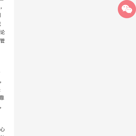
，
到
我
论
管
一
，
坚
靠
，
心