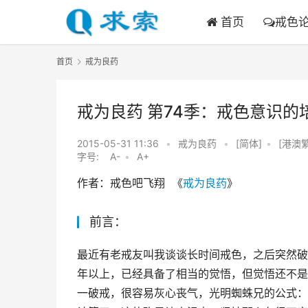
首页
戒色
首页
戒为良药
戒为良药 第74季：戒色意识
2015-05-31 11:36
•
戒为良药
•
[简体]
•
[港澳
字号:
A-
•
A+
作者：戒色吧飞翔  《
戒为良药
》
前言：
最近有老戒友叫我谈谈长时间戒色，之后突然破
年以上，已经具备了相当的觉悟，但觉悟还不是
一破戒，很容易灰心丧气，光明蜘蛛兄的公式：n