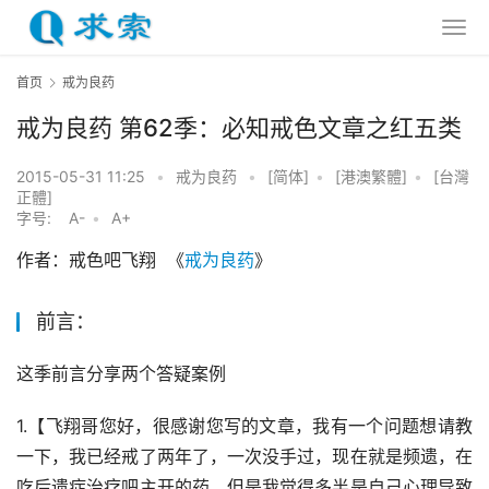
首页
戒为良药
戒为良药 第62季：必知戒色文章之红五类
2015-05-31 11:25
•
戒为良药
•
[简体]
•
[港澳繁體]
•
[台灣
正體]
字号:
A-
•
A+
作者：戒色吧飞翔  《
戒为良药
》
前言：
这季前言分享两个答疑案例
1.【飞翔哥您好，很感谢您写的文章，我有一个问题想请教
一下，我已经戒了两年了，一次没手过，现在就是频遗，在
吃后遗症治疗吧主开的药，但是我觉得多半是自己心理导致