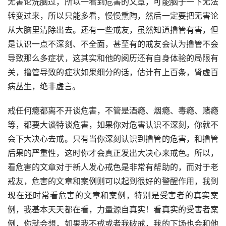
无害论洗脑过，所以一看到危害的文章，可能脑子一下无法
转变过来，所以只能多看，慢慢熏陶，然后一定要把无害论
从大脑里清除出去。还有一些戒友，虽然知道撸管有害，但
是认识一点不深刻、不全面，甚至有的戒友会认为撸管不会
导致那么多症状，这其实和他的阅历还有自身体验的局限有
关，撸管导致的症状如果细分的话，估计有上百条，肾虚百
病丛生，绝非虚言。
戒任何瘾都离不开谈危害，不管是酒瘾、烟瘾、毒瘾、赌瘾
等，都要大谈特谈危害，如果你对危害认识不深刻，你就不
会下大决心去戒。只有当你深刻认识到撸管的危害，和撸管
后果的严重性，这时你才会真正发出大决心来戒色。所以，
看危害的文章对于新人发心戒色是非常有帮助的，而对于老
戒友，危害的文章和案例则可以起到很好的警醒作用，我到
现在还时常看危害的文章和案例，特别是受害者的真实案
例，我基本天天都在看，力量源自真实！看真实的受害者案
例，你就会想，如果我不戒或者我破戒，我的下场也会和他