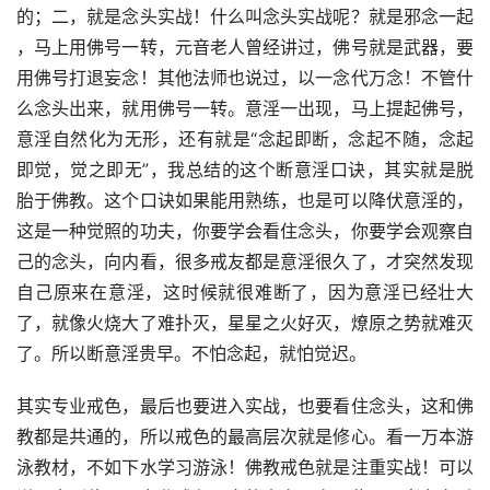
的；二，就是念头实战！什么叫念头实战呢？就是邪念一起 
，马上用佛号一转，元音老人曾经讲过，佛号就是武器，要
用佛号打退妄念！其他法师也说过，以一念代万念！不管什
么念头出来，就用佛号一转。意淫一出现，马上提起佛号，
意淫自然化为无形，还有就是“念起即断，念起不随，念起
即觉，觉之即无”，我总结的这个断意淫口诀，其实就是脱
胎于佛教。这个口诀如果能用熟练，也是可以降伏意淫的，
这是一种觉照的功夫，你要学会看住念头，你要学会观察自
己的念头，向内看，很多戒友都是意淫很久了，才突然发现
自己原来在意淫，这时候就很难断了，因为意淫已经壮大
了，就像火烧大了难扑灭，星星之火好灭，燎原之势就难灭
了。所以断意淫贵早。不怕念起，就怕觉迟。
其实专业戒色，最后也要进入实战，也要看住念头，这和佛
教都是共通的，所以戒色的最高层次就是修心。看一万本游
泳教材，不如下水学习游泳！佛教戒色就是注重实战！可以