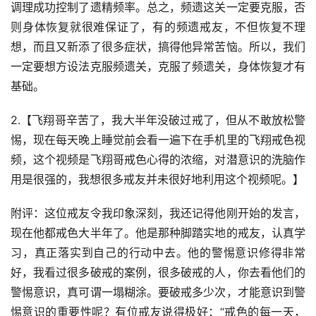
调理成功控制了遗精频率。总之，频遗这关一定要克服，否
则身体恢复就很难保证了，有的频遗戒友，不但恢复不理
想，而且又新添了很多症状，搞得他异常苦恼。所以，我们
一定要想方设法克服频遗关，克服了频遗关，身体恢复才有
基础。
2.【飞翔哥辛苦了，我大半年没破过戒了，但从不敢放松警
惕，现在每天晚上睡觉前会看一遍下在手机里的飞翔戒色视
频，这个视频是飞翔哥戒色心得的浓缩，对潜意识的洗脑作
用是很强的，我想很多戒友并未很好地利用这个视频呢。】
附评：这位戒友令我印象深刻，我还记得他刚开始的发言，
现在他都戒色大半年了。他是那种脚踏实地的戒友，认真学
习，真正落实到自己的行动中去。他的警惕意识修得非常
好，我看过很多破戒的案例，很多破戒的人，你去看他们的
警惕意识，真可谓一塌糊涂。要破戒多少次，才能意识到警
惕意识的重要性呢？有位戒友说得极好：“戒色的每一天，