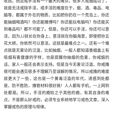
收拾。而且戒手淫有一个最大的难点，很多人戒烟成功了，
就是无法戒除手淫，戒手淫的难度在于，烟、酒、毒品、电
脑等，都属于外在的物质，比如把你扔在一个荒岛上，你还
能抽烟喝酒吗？你还能赌博吗？你还能玩电脑吗？你还能买
到毒品吗？都不可能了。但是，你还可以手淫，你还可以意
淫，因为JJ就长在你身上，意淫就在你脑海里，即使把你五
花大绑，你依然可以意淫。这就是最难点之一。还有一个难
点就是无害论的泛滥，比如抽烟，一般人都知道香烟盒上有
吸烟有害健康的字样，也是提醒你抽烟的危害，你戒烟的
话，家人一般还会表示支持。但是当今无害论泛滥，你戒撸
很可能会遇见很多不理解乃至误解的情况，所以戒撸的难度
就更大了一些，这也是一个黄毒泛滥的年代，诱惑到处都
是，防不胜防，撸管材料很好搞！人人都有手机，一上网到
处都是。所以，手淫的瘾较之于其他的瘾，有其自身的难
点，不是那么好戒的，必须专业系统地学习戒色文章，深入
掌握戒色的原理与规律。