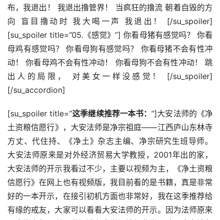
布，我退出！ 我退出撸管界！ 当疯狂的撸流 朝着自毁的方
向 盲目撸动时 我大喝一声 我退出！ [/su_spoiler] 
[su_spoiler title=”05.《感觉》”] 你看母猪有感觉吗？ 你看
母鸡有感觉吗？ 你看母狗有感觉吗？ 你看母猪不会有性冲
动！ 你看母鸡不会有性冲动！ 你看母狗不会有性冲动！ 跳
出人的局限， 对美女一样没感觉！ [/su_spoiler] 
[/su_accordion]
[su_spoiler title=”
这季继续推荐一本书：
“]大安法师的《净
土资粮信愿行》，大安法师是净宗祖庭——江西庐山东林寺
方丈、代住持、《净土》杂志主编、净宗研究生班导师。 
大安法师原来是对外经济贸易大学教授，2001年出的家，
大安法师的开示我看过不少，主要以视频为主，《净土资粮
信愿行》在网上也有视频版，我目前看的是书籍，真是非常
好的一本开示，在接引初机方面也非常好，我在这季推荐给
有缘的戒友，大家可以看看大安法师的开示。因为法师原来