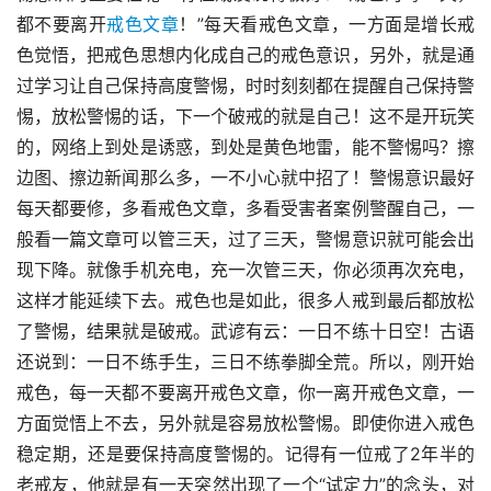
都不要离开
戒色文章
！”每天看戒色文章，一方面是增长戒
色觉悟，把戒色思想内化成自己的戒色意识，另外，就是通
过学习让自己保持高度警惕，时时刻刻都在提醒自己保持警
惕，放松警惕的话，下一个破戒的就是自己！这不是开玩笑
的，网络上到处是诱惑，到处是黄色地雷，能不警惕吗？擦
边图、擦边新闻那么多，一不小心就中招了！警惕意识最好
每天都要修，多看戒色文章，多看受害者案例警醒自己，一
般看一篇文章可以管三天，过了三天，警惕意识就可能会出
现下降。就像手机充电，充一次管三天，你必须再次充电，
这样才能延续下去。戒色也是如此，很多人戒到最后都放松
了警惕，结果就是破戒。武谚有云：一日不练十日空！古语
还说到：一日不练手生，三日不练拳脚全荒。所以，刚开始
戒色，每一天都不要离开戒色文章，你一离开戒色文章，一
方面觉悟上不去，另外就是容易放松警惕。即使你进入戒色
稳定期，还是要保持高度警惕的。记得有一位戒了2年半的
老戒友，他就是有一天突然出现了一个“试定力”的念头，对