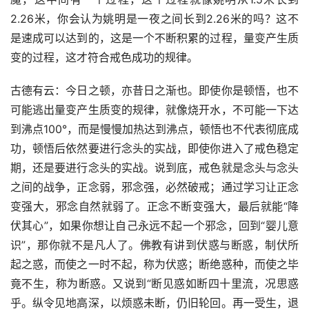
2.26米，你会认为姚明是一夜之间长到2.26米的吗？这不
是速成可以达到的，这是一个不断积累的过程，量变产生质
变的过程，这才符合戒色成功的规律。
古德有云：今日之顿，亦昔日之渐也。即使你是顿悟，也不
可能逃出量变产生质变的规律，就像烧开水，不可能一下达
到沸点100°，而是慢慢加热达到沸点，顿悟也不代表彻底成
功，顿悟后依然要进行念头的实战，即使你进入了戒色稳定
期，还是要进行念头的实战。说到底，戒色就是念头与念头
之间的战争，正念弱，邪念强，必然破戒；通过学习让正念
变强大，邪念自然就弱了。正念不断变强大，最后就能“降
伏其心”，如果你想让自己永远不起一个邪念，回到“婴儿意
识”，那你就不是凡人了。佛教有讲到伏惑与断惑，制伏所
起之惑，而使之一时不起，称为伏惑；断绝惑种，而使之毕
竟不生，称为断惑。又说到“断见惑如断四十里流，况思惑
乎。纵令见地高深，以烦惑未断，仍旧轮回。再一受生，退