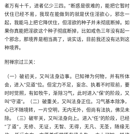
者万有十千，进者亿少三四。”断惑是很难的，能把它暂时
伏住已经不易，我现在能做到的就是伏住淫欲心，邪念一
起，我能马上把它降伏住，但淫欲的种子并未彻底断掉。如
果你真能把淫欲这个种子彻底断掉，比如戒色三年没有起一
个邪念，那境界是相当高了，说实话，目前我还没有达到这
种境界。
附禅宗过三关：
（一）破初关，又叫法身边事。已知禅为何物，并有所体
会，进入“见道”位。但定力不足，妄念、执着不时现前，要
时时觉照，有如牧牛，渐除习气，此时进入“保”的阶段，又
叫“守道”。（二）破重关，又叫法身正位。习气基本除净，
心已不随境转，一片空明，无内无外，但尚有法执，佛见未
除。（三）破牢关，又叫法身向上。进入“任”的阶段，已经
“了道”，无修、无证，无智、无得，无凡、无圣，随缘无