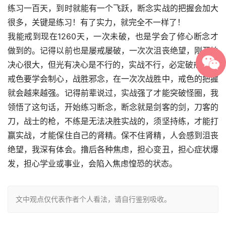
练习一百天，到时就能有一个飞跃，断念实战的把握会加大
很多，关键是练习！有了实力，就完全不一样了！
我能戒到现在1260天，一次未破，也是学会了修心断念才
做到的。记得以前也是屡戒屡破，一次次沮丧绝望，刚开始
决心很大，但光有决心是不行的，实战不行，必定破戒。
戒色要学会制心，战胜邪念，在一次次战胜中，戒色的把握
就会越来越强。记得前辈说过，实战强了才能突破怪圈，我
领悟了这句话，开始练习断念，断念就是剑客的剑，刀客的
刀，战士的枪，不练是无法决胜实战的，须坚持练，才能打
赢实战，才能保住自己的肾精。保不住肾精，人会感到沮丧
绝望，我深有体会。撸后各种焦虑，担心变丑，担心症状爆
发，担心学业或事业，会陷入焦虑惶恐的状态。
文中观点仅代表作者个人看法，请自行鉴别吸收。