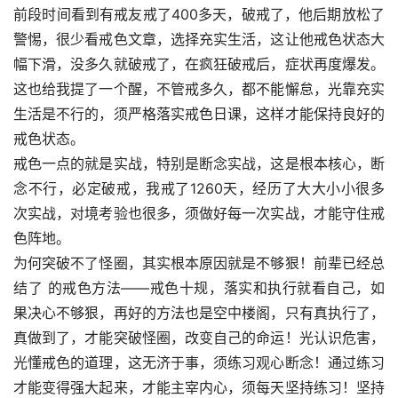
前段时间看到有戒友戒了400多天，破戒了，他后期放松了
警惕，很少看戒色文章，选择充实生活，这让他戒色状态大
幅下滑，没多久就破戒了，在疯狂破戒后，症状再度爆发。
这也给我提了一个醒，不管戒多久，都不能懈怠，光靠充实
生活是不行的，须严格落实戒色日课，这样才能保持良好的
戒色状态。
戒色一点的就是实战，特别是断念实战，这是根本核心，断
念不行，必定破戒，我戒了1260天，经历了大大小小很多
次实战，对境考验也很多，须做好每一次实战，才能守住戒
色阵地。
为何突破不了怪圈，其实根本原因就是不够狠！前辈已经总
结了 的戒色方法——戒色十规，落实和执行就看自己，如
果决心不够狠，再好的方法也是空中楼阁，只有真执行了，
真做到了，才能突破怪圈，改变自己的命运！光认识危害，
光懂戒色的道理，这无济于事，须练习观心断念！通过练习
才能变得强大起来，才能主宰内心，须每天坚持练习！坚持